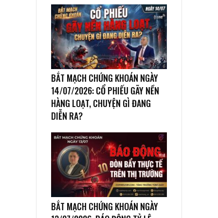
BẮT MẠCH CHỨNG KHOÁN NGÀY
14/07/2026: CỔ PHIẾU GÃY NỀN
HÀNG LOẠT, CHUYỆN GÌ ĐANG
DIỄN RA?
BẮT MẠCH CHỨNG KHOÁN NGÀY