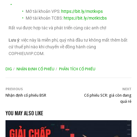
Mở tài khoản VPS:
https://bit.ly/motkvps
Mở tài khoản TCBS:
https://bit.ly/motktcbs
Rất vui được hợp tác và phát triển cùng các anh chị!
Lưu ý
: việc này là miễn phí, quý nhà đầu tư không mất thêm bất
cứ thuế phí nào khi chuyển về đồng hành cùng
COPHIEUVIP.COM.
DIG
NHẬN ĐỊNH CỔ PHIẾU
PHÂN TÍCH CỔ PHIẾU
PREVIOUS
NEXT
Nhận định cổ phiếu BSR
Cổ phiếu SCR: giá còn đang
quá rẻ
YOU MAY ALSO LIKE