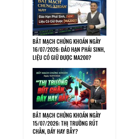
BẮT MẠCH CHỨNG KHOÁN NGÀY
16/07/2026: ĐÁO HẠN PHÁI SINH,
LIỆU CÓ GIỮ ĐƯỢC MA200?
BẮT MẠCH CHỨNG KHOÁN NGÀY
15/07/2026: THỊ TRƯỜNG RÚT
CHÂN, ĐÁY HAY BẪY?