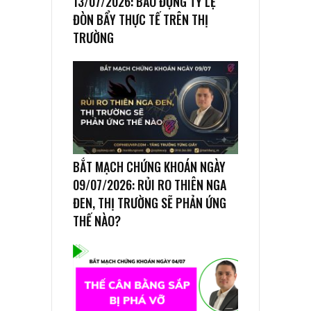
13/07/2026: BÁO ĐỘNG TỶ LỆ
ĐÒN BẨY THỰC TẾ TRÊN THỊ
TRƯỜNG
BẮT MẠCH CHỨNG KHOÁN NGÀY
09/07/2026: RỦI RO THIÊN NGA
ĐEN, THỊ TRƯỜNG SẼ PHẢN ỨNG
THẾ NÀO?