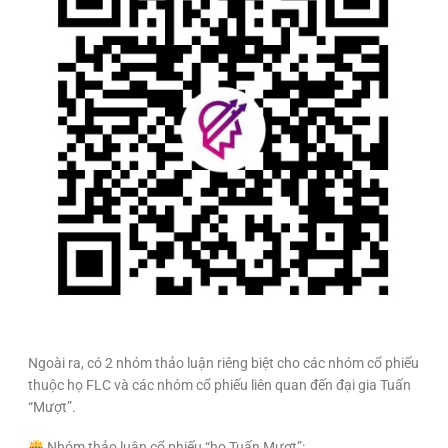
Ngoài ra, có 2 nhóm thảo luận riêng biệt cho các nhóm cổ phiếu
thuộc họ FLC và các nhóm cổ phiếu liên quan đến đại gia Tuấn
“Mượt”.
Nhóm thảo
luận
cổ phiếu “họ Tuấn Mượt”: