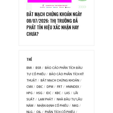
BẮT MẠCH CHỨNG KHOÁN NGÀY
08/07/2026: THỊ TRƯỜNG ĐÃ
PHÁT TÍN HIỆU XÁC NHẬN HAY
CHƯA?
THẺ
BMI
BSR
BÁO CÁO PHÂN TÍCH ĐẦU
TƯ CỔ PHIẾU
BÁO CÁO PHÂN TÍCH KỸ
THUẬT
BẮT MẠCH CHỨNG KHOÁN
CMX
DBC
DPM
FRT
HNINDEX
HPG
HSG
IDC
KBC
LAS
LÃI
SUẤT
LẠM PHÁT
NHÀ ĐẦU TƯ LÂU
NĂM
NHẬN ĐỊNH CỔ PHIẾU
NKG
NLG
OIL
PHÂN TÍCH CỔ PHIẾU