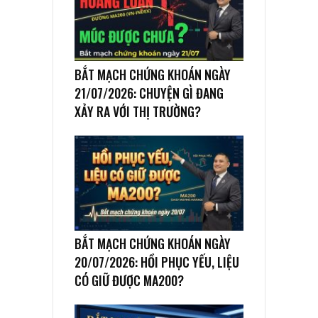
BẮT MẠCH CHỨNG KHOÁN NGÀY
21/07/2026: CHUYỆN GÌ ĐANG
XẢY RA VỚI THỊ TRƯỜNG?
BẮT MẠCH CHỨNG KHOÁN NGÀY
20/07/2026: HỒI PHỤC YẾU, LIỆU
CÓ GIỮ ĐƯỢC MA200?