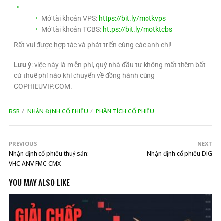
Mở tài khoản VPS:
https://bit.ly/motkvps
Mở tài khoản TCBS:
https://bit.ly/motktcbs
Rất vui được hợp tác và phát triển cùng các anh chị!
Lưu ý
: việc này là miễn phí, quý nhà đầu tư không mất thêm bất
cứ thuế phí nào khi chuyển về đồng hành cùng
COPHIEUVIP.COM.
BSR
NHẬN ĐỊNH CỔ PHIẾU
PHÂN TÍCH CỔ PHIẾU
PREVIOUS
NEXT
Nhận định cổ phiếu thuỷ sản:
Nhận định cổ phiếu DIG
VHC ANV FMC CMX
YOU MAY ALSO LIKE