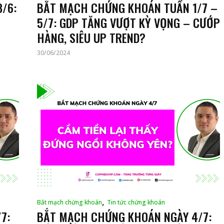
/6:
BẮT MẠCH CHỨNG KHOÁN TUẦN 1/7 –
5/7: GDP TĂNG VƯỢT KỲ VỌNG – CƯỚP
HÀNG, SIÊU UP TREND?
30/06/2024
,
Bắt mạch chứng khoán
Tin tức chứng khoán
7:
BẮT MẠCH CHỨNG KHOÁN NGÀY 4/7: