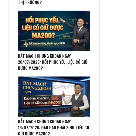
THỊ TRƯỜNG?
BẮT MẠCH CHỨNG KHOÁN NGÀY
20/07/2026: HỒI PHỤC YẾU, LIỆU CÓ GIỮ
ĐƯỢC MA200?
BẮT MẠCH CHỨNG KHOÁN NGÀY
16/07/2026: ĐÁO HẠN PHÁI SINH, LIỆU CÓ
GIỮ ĐƯỢC MA200?