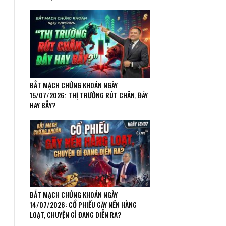
BẮT MẠCH CHỨNG KHOÁN NGÀY
15/07/2026: THỊ TRƯỜNG RÚT CHÂN, ĐÁY
HAY BẪY?
BẮT MẠCH CHỨNG KHOÁN NGÀY
14/07/2026: CỔ PHIẾU GÃY NỀN HÀNG
LOẠT, CHUYỆN GÌ ĐANG DIỄN RA?