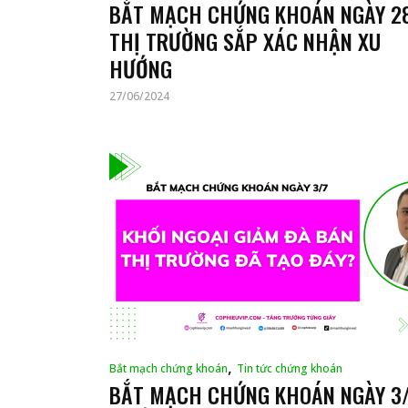
BẮT MẠCH CHỨNG KHOÁN NGÀY 28
THỊ TRƯỜNG SẮP XÁC NHẬN XU
HƯỚNG
27/06/2024
,
Bắt mạch chứng khoán
Tin tức chứng khoán
BẮT MẠCH CHỨNG KHOÁN NGÀY 3/