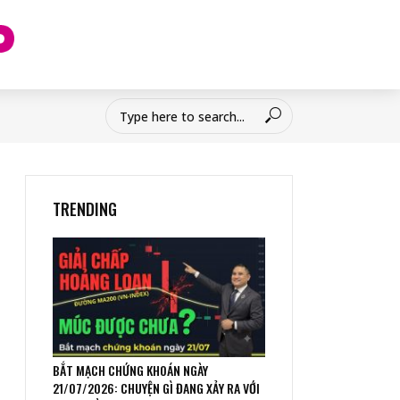
TRENDING
BẮT MẠCH CHỨNG KHOÁN NGÀY
21/07/2026: CHUYỆN GÌ ĐANG XẢY RA VỚI