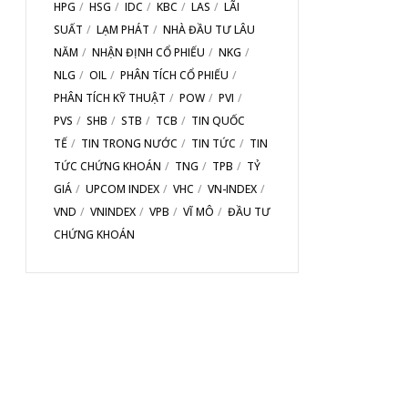
HPG
HSG
IDC
KBC
LAS
LÃI
SUẤT
LẠM PHÁT
NHÀ ĐẦU TƯ LÂU
NĂM
NHẬN ĐỊNH CỔ PHIẾU
NKG
NLG
OIL
PHÂN TÍCH CỔ PHIẾU
PHÂN TÍCH KỸ THUẬT
POW
PVI
PVS
SHB
STB
TCB
TIN QUỐC
TẾ
TIN TRONG NƯỚC
TIN TỨC
TIN
TỨC CHỨNG KHOÁN
TNG
TPB
TỶ
GIÁ
UPCOM INDEX
VHC
VN-INDEX
VND
VNINDEX
VPB
VĨ MÔ
ĐẦU TƯ
CHỨNG KHOÁN