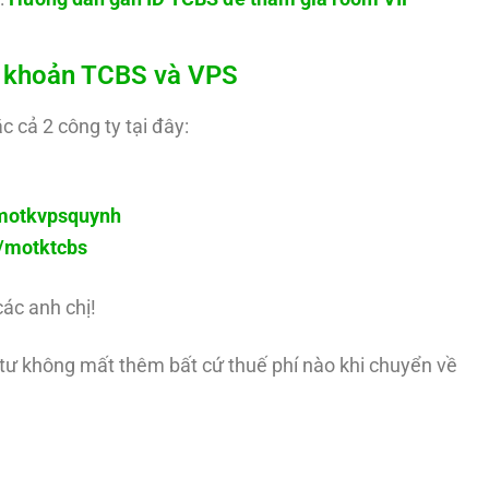
ài khoản TCBS và VPS
c cả 2 công ty tại đây:
y/motkvpsquynh
ly/motktcbs
các anh chị!
u tư không mất thêm bất cứ thuế phí nào khi chuyển về