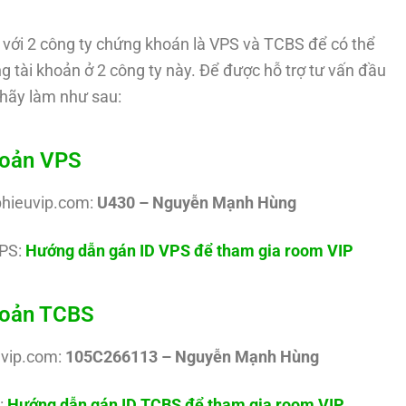
với 2 công ty chứng khoán là VPS và TCBS để có thể
g tài khoản ở 2 công ty này. Để được hỗ trợ tư vấn đầu
hãy làm như sau:
hoản VPS
phieuvip.com:
U430 – Nguyễn Mạnh Hùng
PS:
Hướng dẫn gán ID VPS để tham gia room VIP
khoản TCBS
uvip.com:
105C266113 – Nguyễn Mạnh Hùng
:
Hướng dẫn gán ID TCBS để tham gia room VIP