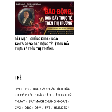
BẮT MẠCH CHỨNG KHOÁN NGÀY
13/07/2026: BÁO ĐỘNG TỶ LỆ ĐÒN BẨY
THỰC TẾ TRÊN THỊ TRƯỜNG
THẺ
BMI
BSR
BÁO CÁO PHÂN TÍCH ĐẦU
TƯ CỔ PHIẾU
BÁO CÁO PHÂN TÍCH KỸ
THUẬT
BẮT MẠCH CHỨNG KHOÁN
CMX
DBC
DPM
FRT
HNINDEX