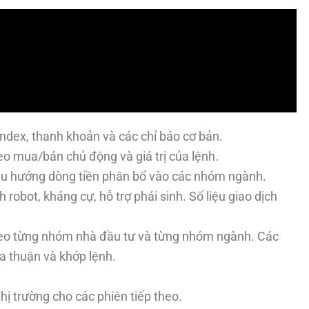
-Index, thanh khoản và các chỉ báo cơ bản.
heo mua/bán chủ động và giá trị của lệnh.
 xu hướng dòng tiền phân bổ vào các nhóm ngành.
h robot, kháng cự, hỗ trợ phái sinh. Số liệu giao dịch
theo từng nhóm nhà đầu tư và từng nhóm ngành. Các
a thuận và khớp lệnh.
hị trường cho các phiên tiếp theo.