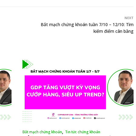
NEXT
Bắt mạch chứng khoán tuần 7/10 – 12/10: Tìm
kiếm điểm cân bằng
,
Bắt mạch chứng khoán
Tin tức chứng khoán