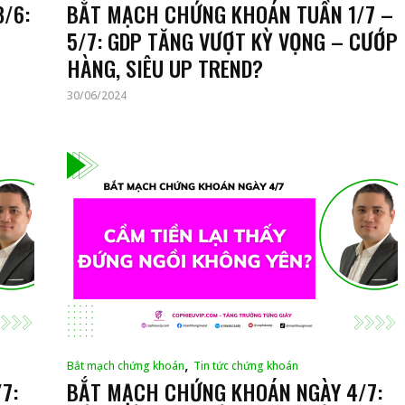
/6:
BẮT MẠCH CHỨNG KHOÁN TUẦN 1/7 –
5/7: GDP TĂNG VƯỢT KỲ VỌNG – CƯỚP
HÀNG, SIÊU UP TREND?
30/06/2024
,
Bắt mạch chứng khoán
Tin tức chứng khoán
7:
BẮT MẠCH CHỨNG KHOÁN NGÀY 4/7: