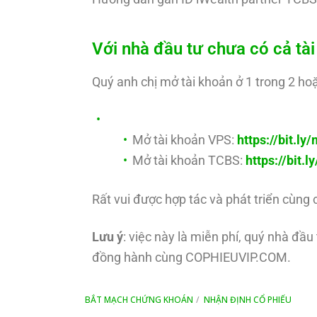
Với nhà đầu tư chưa có cả t
Quý anh chị mở tài khoản ở 1 trong 2 hoặ
Mở tài khoản VPS:
https://bit.l
Mở tài khoản TCBS:
https://bit.
Rất vui được hợp tác và phát triển cùng 
Lưu ý
: việc này là miễn phí, quý nhà đầ
đồng hành cùng COPHIEUVIP.COM.
BẮT MẠCH CHỨNG KHOÁN
NHẬN ĐỊNH CỔ PHIẾU