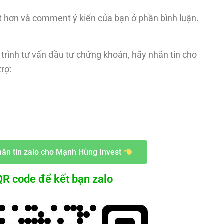
t hơn và comment ý kiến của bạn ở phần bình luận.
trình tư vấn đầu tư chứng khoán, hãy nhắn tin cho
rợ:
ắn tin zalo cho Mạnh Hùng Invest
R code để kết bạn zalo