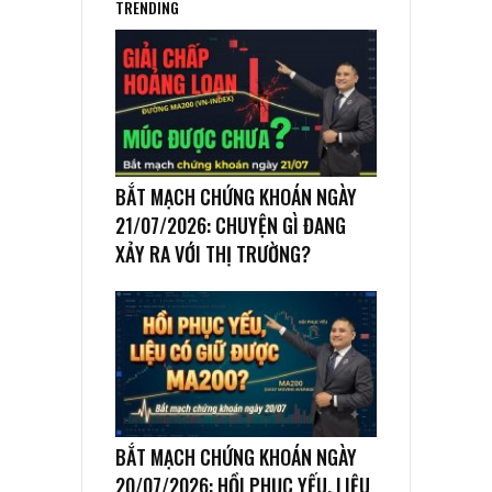
TRENDING
BẮT MẠCH CHỨNG KHOÁN NGÀY
21/07/2026: CHUYỆN GÌ ĐANG
XẢY RA VỚI THỊ TRƯỜNG?
BẮT MẠCH CHỨNG KHOÁN NGÀY
20/07/2026: HỒI PHỤC YẾU, LIỆU