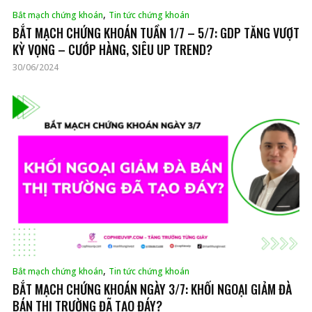
,
Bắt mạch chứng khoán
Tin tức chứng khoán
BẮT MẠCH CHỨNG KHOÁN TUẦN 1/7 – 5/7: GDP TĂNG VƯỢT
KỲ VỌNG – CƯỚP HÀNG, SIÊU UP TREND?
30/06/2024
,
Bắt mạch chứng khoán
Tin tức chứng khoán
BẮT MẠCH CHỨNG KHOÁN NGÀY 3/7: KHỐI NGOẠI GIẢM ĐÀ
BÁN THỊ TRƯỜNG ĐÃ TẠO ĐÁY?