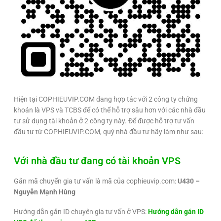
Hiện tại COPHIEUVIP.COM đang hợp tác với 2 công ty chứng
khoán là VPS và TCBS để có thể hỗ trợ sâu hơn với các nhà đầu
tư sử dụng tài khoản ở 2 công ty này. Để được hỗ trợ tư vấn
đầu tư từ COPHIEUVIP.COM, quý nhà đầu tư hãy làm như sau:
Với nhà đầu tư đang có tài khoản VPS
Gắn mã chuyển gia tư vấn là mã của cophieuvip.com:
U430 –
Nguyễn Mạnh Hùng
Hướng dẫn gắn ID chuyên gia tư vấn ở VPS:
Hướng dẫn gán ID