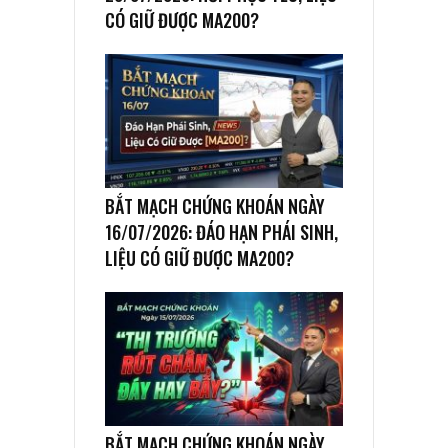
CÓ GIỮ ĐƯỢC MA200?
BẮT MẠCH CHỨNG KHOÁN NGÀY
16/07/2026: ĐÁO HẠN PHÁI SINH,
LIỆU CÓ GIỮ ĐƯỢC MA200?
BẮT MẠCH CHỨNG KHOÁN NGÀY