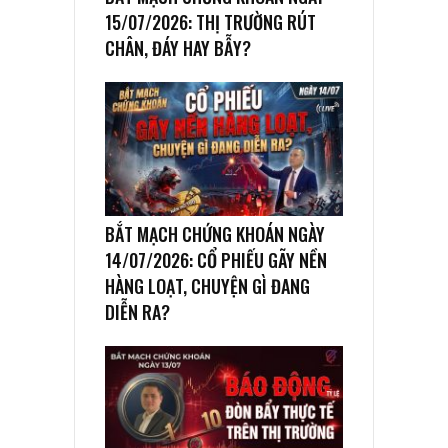
15/07/2026: THỊ TRƯỜNG RÚT
CHÂN, ĐÁY HAY BẪY?
BẮT MẠCH CHỨNG KHOÁN NGÀY
14/07/2026: CỔ PHIẾU GÃY NỀN
HÀNG LOẠT, CHUYỆN GÌ ĐANG
DIỄN RA?