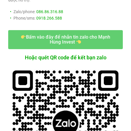
được hỗ trợ:
Zalo/phone:
086.86.316.88
Phone/sms:
0918.266.588
Bấm vào đây để nhắn tin zalo cho Mạnh
Hùng Invest
Hoặc quét QR code để kết bạn zalo