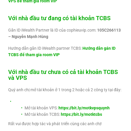
VPS để tham gia room VIP
Với nhà đầu tư đang có tài khoản TCBS
Gắn ID iWealth Partner là ID của cophieuvip.com:
105C266113
– Nguyễn Mạnh Hùng
Hướng dẫn gắn ID iWealth partner TCBS:
Hướng dẫn gán ID
TCBS để tham gia room VIP
Với nhà đầu tư chưa có cả tài khoản TCBS
và VPS
Quý anh chị mở tài khoản ở 1 trong 2 hoặc cả 2 công ty tại đây:
Mở tài khoản VPS:
https://bit.ly/motkvpsquynh
Mở tài khoản TCBS:
https://bit.ly/motktcbs
Rất vui được hợp tác và phát triển cùng các anh chị!