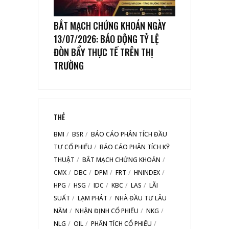
BẮT MẠCH CHỨNG KHOÁN NGÀY
13/07/2026: BÁO ĐỘNG TỶ LỆ
ĐÒN BẨY THỰC TẾ TRÊN THỊ
TRƯỜNG
THẺ
BMI
BSR
BÁO CÁO PHÂN TÍCH ĐẦU
TƯ CỔ PHIẾU
BÁO CÁO PHÂN TÍCH KỸ
THUẬT
BẮT MẠCH CHỨNG KHOÁN
CMX
DBC
DPM
FRT
HNINDEX
HPG
HSG
IDC
KBC
LAS
LÃI
SUẤT
LẠM PHÁT
NHÀ ĐẦU TƯ LÂU
NĂM
NHẬN ĐỊNH CỔ PHIẾU
NKG
NLG
OIL
PHÂN TÍCH CỔ PHIẾU