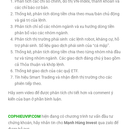
Phân tích các chỉ số chính, đồ thị VN-Index, thanh khoản và
các chỉ báo cơ bản.
Thống kê, phân tích dòng tiền chia theo mua/bán chủ động
và giá trị của lệnh.
Phân tích chỉ số các nhóm ngành và xu hướng dòng tiền
phân bổ vào các nhóm ngành.
Phân tích thị trường phái sinh: các lệnh robot, kháng cự, hỗ
trợ phái sinh. Số liệu giao dịch phái sinh của “cá mập”.
Thống kê, phân tích dòng tiền chia theo từng nhóm nhà đầu
tư và từng nhóm ngành. Các giao dịch đáng chú ý bao gồm
cả Thỏa thuận và khớp lệnh.
Thống kê giao dịch của các quỹ ETF.
Tín hiệu Smart Trading và nhận định thị trường cho các
phiên tiếp theo.
Hãy xem video để được phân tích chi tiết hơn và comment ý
kiến của bạn ở phần bình luận.
COPHIEUVIP.COM
hiện đang có chương trình tư vấn đầu tư
chứng khoán, hãy nhắn tin cho
Mạnh Hùng Invest
qua zalo để