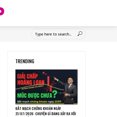
TRENDING
BẮT MẠCH CHỨNG KHOÁN NGÀY
21/07/2026: CHUYỆN GÌ ĐANG XẢY RA VỚI