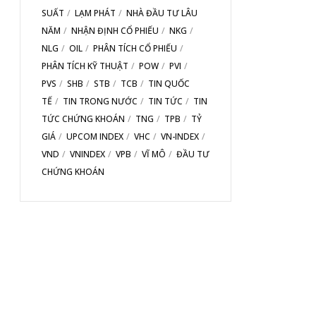
SUẤT
LẠM PHÁT
NHÀ ĐẦU TƯ LÂU
NĂM
NHẬN ĐỊNH CỔ PHIẾU
NKG
NLG
OIL
PHÂN TÍCH CỔ PHIẾU
PHÂN TÍCH KỸ THUẬT
POW
PVI
PVS
SHB
STB
TCB
TIN QUỐC
TẾ
TIN TRONG NƯỚC
TIN TỨC
TIN
TỨC CHỨNG KHOÁN
TNG
TPB
TỶ
GIÁ
UPCOM INDEX
VHC
VN-INDEX
VND
VNINDEX
VPB
VĨ MÔ
ĐẦU TƯ
CHỨNG KHOÁN