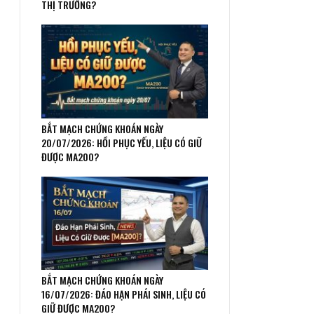
THỊ TRƯỜNG?
BẮT MẠCH CHỨNG KHOÁN NGÀY
20/07/2026: HỒI PHỤC YẾU, LIỆU CÓ GIỮ
ĐƯỢC MA200?
BẮT MẠCH CHỨNG KHOÁN NGÀY
16/07/2026: ĐÁO HẠN PHÁI SINH, LIỆU CÓ
GIỮ ĐƯỢC MA200?