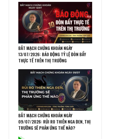
BẮT MẠCH CHỨNG KHOÁN NGÀY
13/07/2026: BÁO ĐỘNG TỶ LỆ ĐÒN BẨY
THỰC TẾ TRÊN THỊ TRƯỜNG
BẮT MẠCH CHỨNG KHOÁN NGÀY
09/07/2026: RỦI RO THIÊN NGA ĐEN, THỊ
TRƯỜNG SẼ PHẢN ỨNG THẾ NÀO?