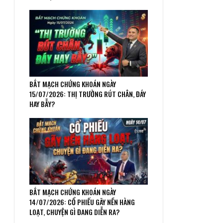
BẮT MẠCH CHỨNG KHOÁN NGÀY
15/07/2026: THỊ TRƯỜNG RÚT CHÂN, ĐÁY
HAY BẪY?
BẮT MẠCH CHỨNG KHOÁN NGÀY
14/07/2026: CỔ PHIẾU GÃY NỀN HÀNG
LOẠT, CHUYỆN GÌ ĐANG DIỄN RA?