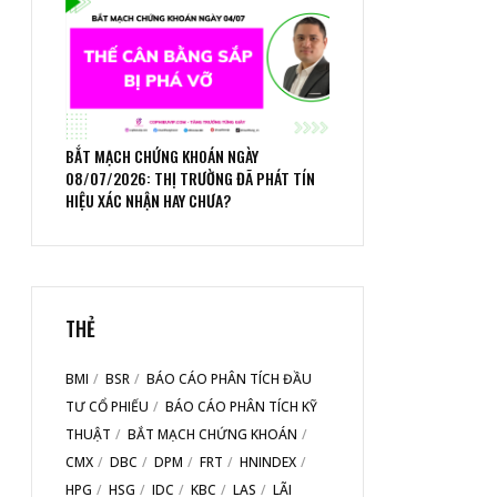
BẮT MẠCH CHỨNG KHOÁN NGÀY
08/07/2026: THỊ TRƯỜNG ĐÃ PHÁT TÍN
HIỆU XÁC NHẬN HAY CHƯA?
THẺ
BMI
BSR
BÁO CÁO PHÂN TÍCH ĐẦU
TƯ CỔ PHIẾU
BÁO CÁO PHÂN TÍCH KỸ
THUẬT
BẮT MẠCH CHỨNG KHOÁN
CMX
DBC
DPM
FRT
HNINDEX
HPG
HSG
IDC
KBC
LAS
LÃI