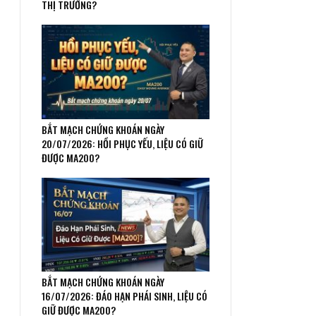
THỊ TRƯỜNG?
BẮT MẠCH CHỨNG KHOÁN NGÀY
20/07/2026: HỒI PHỤC YẾU, LIỆU CÓ GIỮ
ĐƯỢC MA200?
BẮT MẠCH CHỨNG KHOÁN NGÀY
16/07/2026: ĐÁO HẠN PHÁI SINH, LIỆU CÓ
GIỮ ĐƯỢC MA200?