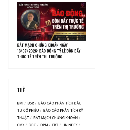
BẮT MẠCH CHỨNG KHOÁN NGÀY
13/07/2026: BÁO ĐỘNG TỶ LỆ ĐÒN BẨY
THỰC TẾ TRÊN THỊ TRƯỜNG
THẺ
BMI
BSR
BÁO CÁO PHÂN TÍCH ĐẦU
TƯ CỔ PHIẾU
BÁO CÁO PHÂN TÍCH KỸ
THUẬT
BẮT MẠCH CHỨNG KHOÁN
CMX
DBC
DPM
FRT
HNINDEX