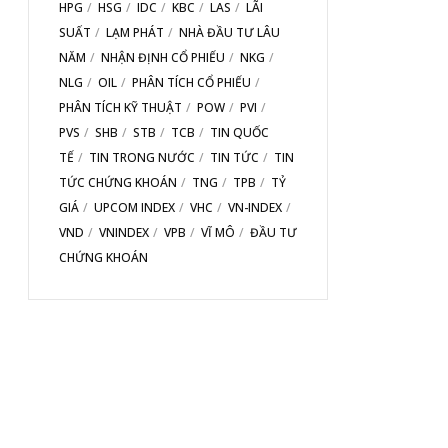
HPG
HSG
IDC
KBC
LAS
LÃI
SUẤT
LẠM PHÁT
NHÀ ĐẦU TƯ LÂU
NĂM
NHẬN ĐỊNH CỔ PHIẾU
NKG
NLG
OIL
PHÂN TÍCH CỔ PHIẾU
PHÂN TÍCH KỸ THUẬT
POW
PVI
PVS
SHB
STB
TCB
TIN QUỐC
TẾ
TIN TRONG NƯỚC
TIN TỨC
TIN
TỨC CHỨNG KHOÁN
TNG
TPB
TỶ
GIÁ
UPCOM INDEX
VHC
VN-INDEX
VND
VNINDEX
VPB
VĨ MÔ
ĐẦU TƯ
CHỨNG KHOÁN