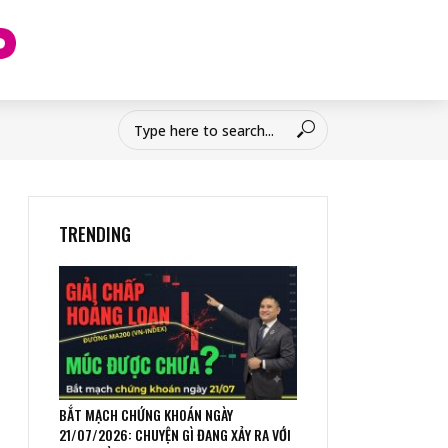
TRENDING
BẮT MẠCH CHỨNG KHOÁN NGÀY
21/07/2026: CHUYỆN GÌ ĐANG XẢY RA VỚI