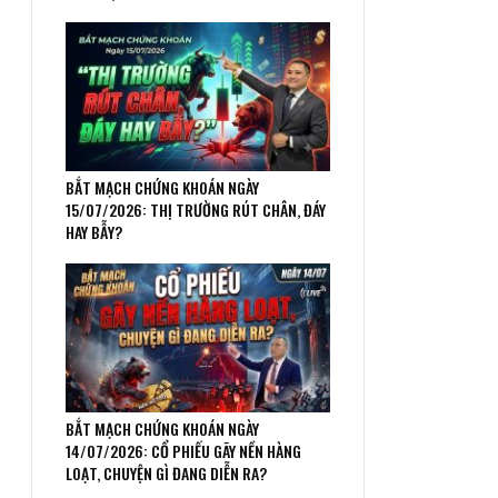
BẮT MẠCH CHỨNG KHOÁN NGÀY
15/07/2026: THỊ TRƯỜNG RÚT CHÂN, ĐÁY
HAY BẪY?
BẮT MẠCH CHỨNG KHOÁN NGÀY
14/07/2026: CỔ PHIẾU GÃY NỀN HÀNG
LOẠT, CHUYỆN GÌ ĐANG DIỄN RA?