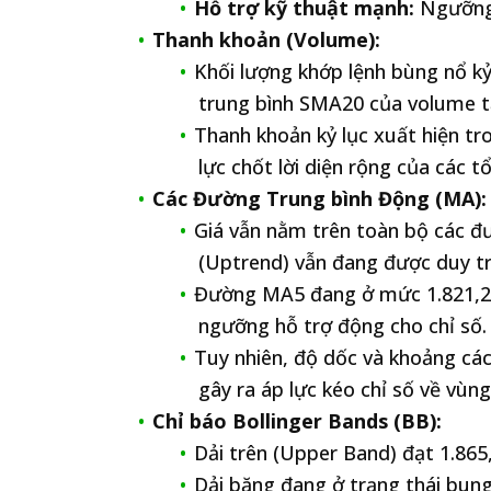
Hỗ trợ kỹ thuật mạnh:
Ngưỡng
Thanh khoản (Volume):
Khối lượng khớp lệnh bùng nổ kỷ
trung bình SMA20 của volume 
Thanh khoản kỷ lục xuất hiện tr
lực chốt lời diện rộng của các t
Các Đường Trung bình Động (MA):
Giá vẫn nằm trên toàn bộ các đ
(Uptrend) vẫn đang được duy tr
Đường MA5 đang ở mức 1.821,26
ngưỡng hỗ trợ động cho chỉ số.
Tuy nhiên, độ dốc và khoảng cá
gây ra áp lực kéo chỉ số về vùn
Chỉ báo Bollinger Bands (BB):
Dải trên (Upper Band) đạt 1.865
Dải băng đang ở trạng thái bun