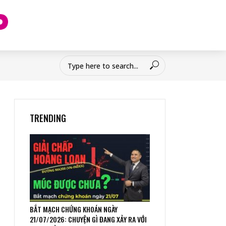
TRENDING
BẮT MẠCH CHỨNG KHOÁN NGÀY
21/07/2026: CHUYỆN GÌ ĐANG XẢY RA VỚI