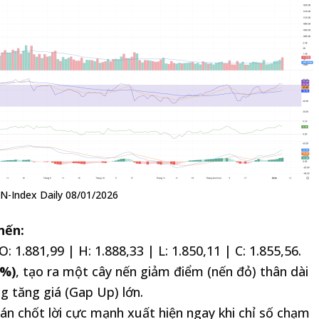
VN-Index Daily 08/01/2026
nến:
: 1.881,99 | H: 1.888,33 | L: 1.850,11 | C: 1.855,56.
2%)
, tạo ra một cây nến giảm điểm (nến đỏ) thân dài
g tăng giá (Gap Up) lớn.
án chốt lời cực mạnh xuất hiện ngay khi chỉ số chạm