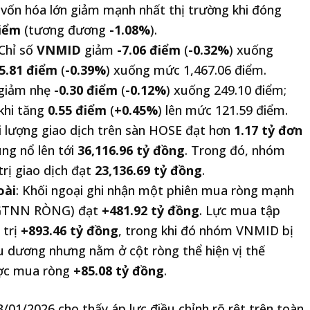
 vốn hóa lớn giảm mạnh nhất thị trường khi đóng
điểm
(tương đương
-1.08%
).
 Chỉ số
VNMID
giảm
-7.06 điểm
(
-0.32%
) xuống
-5.81 điểm
(
-0.39%
) xuống mức 1,467.06 điểm.
giảm nhẹ
-0.30 điểm
(
-0.12%
) xuống 249.10 điểm;
 khi tăng
0.55 điểm
(
+0.45%
) lên mức 121.59 điểm.
i lượng giao dịch trên sàn HOSE đạt hơn
1.17 tỷ đơn
ùng nổ lên tới
36,116.96 tỷ đồng
. Trong đó, nhóm
trị giao dịch đạt
23,136.69 tỷ đồng
.
oài
: Khối ngoại ghi nhận một phiên mua ròng mạnh
 (GTNN RÒNG) đạt
+481.92 tỷ đồng
. Lực mua tập
 trị
+893.46 tỷ đồng
, trong khi đó nhóm VNMID bị
ệu dương nhưng nằm ở cột ròng thể hiện vị thế
ược mua ròng
+85.08 tỷ đồng
.
8/01/2026 cho thấy áp lực điều chỉnh rõ rệt trên toàn