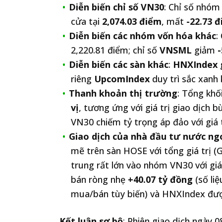
Diễn biến chỉ số VN30
: Chỉ số nhóm
cửa tại
2,074.03 điểm
, mất
-22.73 
Diễn biến các nhóm vốn hóa khác
:
2,220.81 điểm; chỉ số
VNSML
giảm
Diễn biến các sàn khác
:
HNXIndex
riêng
UpcomIndex
duy trì sắc xanh
Thanh khoản thị trường
: Tổng khố
vị
, tương ứng với giá trị giao dịch b
VN30 chiếm tỷ trọng áp đảo với giá 
Giao dịch của nhà đầu tư nước ng
mẽ trên sàn HOSE với tổng giá trị
trung rất lớn vào nhóm VN30 với giá
bán ròng nhẹ
+40.07 tỷ đồng
(số li
mua/bán tùy biến) và HNXIndex đ
Kết luận sơ bộ
: Phiên giao dịch ngày 0