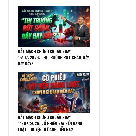
BẮT MẠCH CHỨNG KHOÁN NGÀY
15/07/2026: THỊ TRƯỜNG RÚT CHÂN, ĐÁY
HAY BẪY?
BẮT MẠCH CHỨNG KHOÁN NGÀY
14/07/2026: CỔ PHIẾU GÃY NỀN HÀNG
LOẠT, CHUYỆN GÌ ĐANG DIỄN RA?