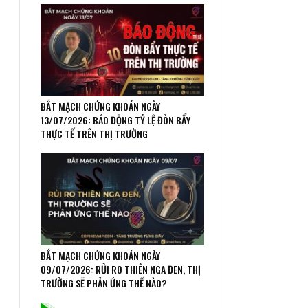
BẮT MẠCH CHỨNG KHOÁN NGÀY
13/07/2026: BÁO ĐỘNG TỶ LỆ ĐÒN BẨY
THỰC TẾ TRÊN THỊ TRƯỜNG
BẮT MẠCH CHỨNG KHOÁN NGÀY
09/07/2026: RỦI RO THIÊN NGA ĐEN, THỊ
TRƯỜNG SẼ PHẢN ỨNG THẾ NÀO?