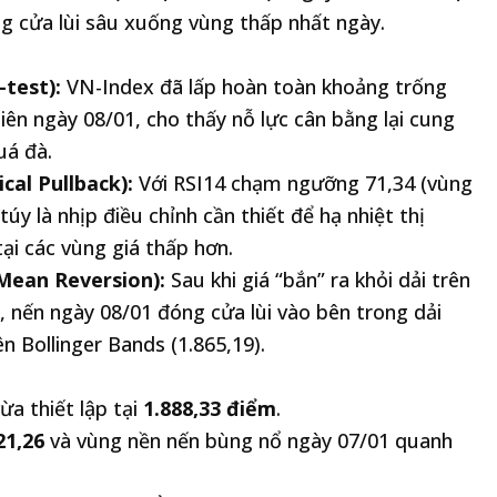
g cửa lùi sâu xuống vùng thấp nhất ngày.
-test):
VN-Index đã lấp hoàn toàn khoảng trống
ên ngày 08/01, cho thấy nỗ lực cân bằng lại cung
uá đà.
cal Pullback):
Với RSI14 chạm ngưỡng 71,34 (vùng
y là nhịp điều chỉnh cần thiết để hạ nhiệt thị
tại các vùng giá thấp hơn.
(Mean Reversion):
Sau khi giá “bắn” ra khỏi dải trên
, nến ngày 08/01 đóng cửa lùi vào bên trong dải
n Bollinger Bands (1.865,19).
a thiết lập tại
1.888,33 điểm
.
21,26
và vùng nền nến bùng nổ ngày 07/01 quanh