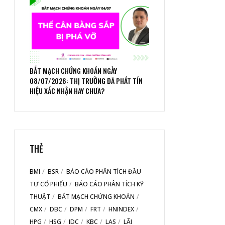
BẮT MẠCH CHỨNG KHOÁN NGÀY
08/07/2026: THỊ TRƯỜNG ĐÃ PHÁT TÍN
HIỆU XÁC NHẬN HAY CHƯA?
THẺ
BMI
BSR
BÁO CÁO PHÂN TÍCH ĐẦU
TƯ CỔ PHIẾU
BÁO CÁO PHÂN TÍCH KỸ
THUẬT
BẮT MẠCH CHỨNG KHOÁN
CMX
DBC
DPM
FRT
HNINDEX
HPG
HSG
IDC
KBC
LAS
LÃI