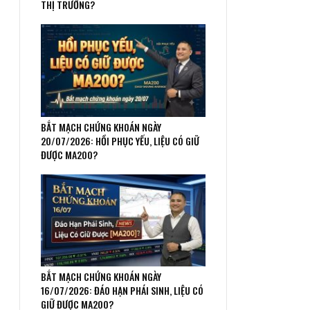
THỊ TRƯỜNG?
BẮT MẠCH CHỨNG KHOÁN NGÀY
20/07/2026: HỒI PHỤC YẾU, LIỆU CÓ GIỮ
ĐƯỢC MA200?
BẮT MẠCH CHỨNG KHOÁN NGÀY
16/07/2026: ĐÁO HẠN PHÁI SINH, LIỆU CÓ
GIỮ ĐƯỢC MA200?