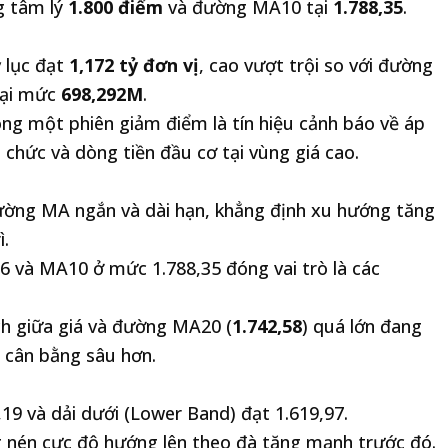
 tâm lý
1.800 điểm
và đường MA10 tại
1.788,35
.
 lục đạt
1,172 tỷ đơn vị
, cao vượt trội so với đường
tại mức
698,292M
.
ong một phiên giảm điểm là tín hiệu cảnh báo về áp
ổ chức và dòng tiền đầu cơ tại vùng giá cao.
ường MA ngắn và dài hạn, khẳng định xu hướng tăng
ì.
 và MA10 ở mức 1.788,35 đóng vai trò là các
ch giữa giá và đường MA20 (
1.742,58
) quá lớn đang
g cân bằng sâu hơn.
,19 và dải dưới (Lower Band) đạt 1.619,97.
g nén cực độ hướng lên theo đà tăng mạnh trước đó.