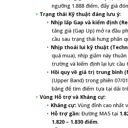
ngưỡng 1.888 điểm, đẩy giá đón
Trạng thái Kỹ thuật đáng lưu ý:
Nhịp lấp Gap và kiểm định (Re
tăng giá (Gap Up) mở ra đầu phi
cầu sau trạng thái hưng phấn q
Nhịp thoái lui kỹ thuật (Techni
quá mua), nhịp giảm này thuần tú
trường và kiểm định lại lực cầu 
Hồi quy về giá trị trung bình 
(Upper Band) trong phiên 07/01
băng để tìm điểm tựa tại dải trê
Vùng Hỗ trợ và Kháng cự:
Kháng cự:
Vùng đỉnh cao nhất vừ
Hỗ trợ gần:
Đường MA5 tại
1.8
1.820 – 1.830 điểm
.