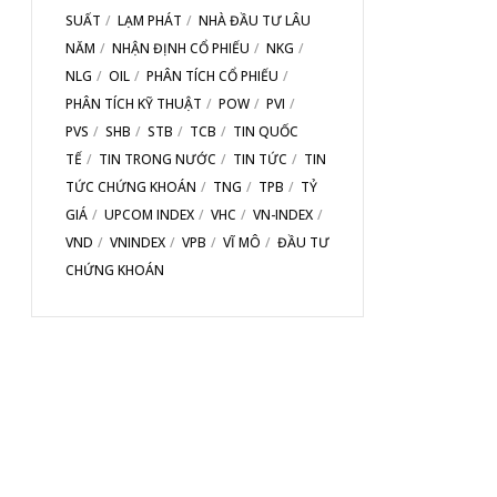
SUẤT
LẠM PHÁT
NHÀ ĐẦU TƯ LÂU
NĂM
NHẬN ĐỊNH CỔ PHIẾU
NKG
NLG
OIL
PHÂN TÍCH CỔ PHIẾU
PHÂN TÍCH KỸ THUẬT
POW
PVI
PVS
SHB
STB
TCB
TIN QUỐC
TẾ
TIN TRONG NƯỚC
TIN TỨC
TIN
TỨC CHỨNG KHOÁN
TNG
TPB
TỶ
GIÁ
UPCOM INDEX
VHC
VN-INDEX
VND
VNINDEX
VPB
VĨ MÔ
ĐẦU TƯ
CHỨNG KHOÁN