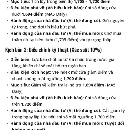
Mục tiêu:
Tích lũy trong biên độ
1,705 – 1,720 điểm
.
Điều kiện phá vỡ (Vô hiệu kịch bản):
Chỉ số đóng cửa
dưới
1,694 điểm
(MA5 Daily).
Hành động của nhà đầu tư (Vị thế đang có):
Giữ nguyên
tỷ trọng, chờ đợi tín hiệu bứt phá.
Hành động của nhà đầu tư (Vị thế mua mới):
Chờ mua
thăm dò tại biên dưới (1,705 điểm) với tỷ trọng thấp.
Kịch bản 3: Điều chỉnh kỹ thuật (Xác suất 10%)
Diễn biến:
Lực bán chốt lời từ Cá nhân trong nước gia
tăng, khiến chỉ số mất hỗ trợ ngắn hạn.
Điều kiện kích hoạt:
VN-Index mở cửa giảm điểm và
nhanh chóng mất ngưỡng
1,700 điểm
.
Mục tiêu:
Giảm về kiểm tra lại hỗ trợ
1,694 điểm
(MA5
Daily).
Điều kiện phá vỡ (Vô hiệu kịch bản):
Chỉ số đóng cửa
trên
1,720 điểm
.
Hành động của nhà đầu tư (Vị thế đang có):
Cắt giảm tỷ
trọng ngay lập tức nếu chỉ số mất ngưỡng 1,700 điểm.
Hành động của nhà đầu tư (Vị thế mua mới):
Tuyệt đối
không mua mới.