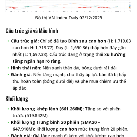
Đồ thị VN-Index Daily 02/12/2025
Cấu trúc giá và Mẫu hình
Cấu trúc giá:
Chỉ số đã tạo
Đỉnh sau cao hơn
(H: 1,719.03
cao hơn H: 1,713.77). Đáy (L: 1,690.36) thấp hơn đáy gần
nhất (L: 1,697.38). Cấu trúc đang ở trạng thái
xu hướng
tăng ngắn hạn
rõ ràng.
Hình thái nến:
Nến xanh thân dài, bóng dưới rất dài.
Đánh giá:
Nến tăng mạnh, cho thấy áp lực bán đã bị hấp
thụ hoàn toàn (bóng dưới dài) và phe mua chiếm ưu thế
áp đảo.
Khối lượng
Khối lượng khớp lệnh (661.266M):
Tăng so với phiên
trước (519.842M).
Khối lượng trung bình 20 phiên (SMA20 –
647.918M):
Khối lượng
cao hơn
mức trung bình 20 phiên.
Đánh giá:
Giá tăng mạnh đi kèm với khối lượng cao hơn