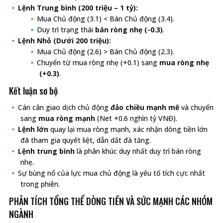
Lệnh Trung bình (200 triệu – 1 tỷ):
Mua Chủ động (3.1) < Bán Chủ động (3.4).
Duy trì trạng thái
bán ròng nhẹ (-0.3)
.
Lệnh Nhỏ (Dưới 200 triệu):
Mua Chủ động (2.6) > Bán Chủ động (2.3).
Chuyển từ mua ròng nhẹ (+0.1) sang
mua ròng nhẹ
(+0.3)
.
Kết luận sơ bộ
Cán cân giao dịch chủ động
đảo chiều mạnh mẽ
và chuyển
sang
mua ròng mạnh
(Net +0.6 nghìn tỷ VNĐ).
Lệnh lớn
quay lại mua ròng mạnh, xác nhận dòng tiền lớn
đã tham gia quyết liệt, dẫn dắt đà tăng.
Lệnh trung bình
là phân khúc duy nhất duy trì bán ròng
nhẹ.
Sự bùng nổ của lực mua chủ động là yếu tố tích cực nhất
trong phiên.
PHÂN TÍCH TỔNG THỂ DÒNG TIỀN VÀ SỨC MẠNH CÁC NHÓM
NGÀNH