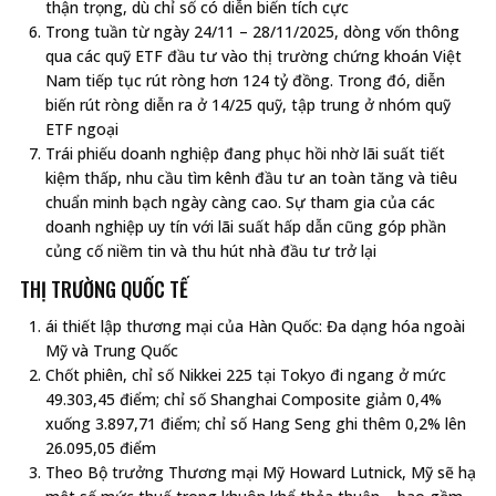
thận trọng, dù chỉ số có diễn biến tích cực
Trong tuần từ ngày 24/11 – 28/11/2025, dòng vốn thông
qua các quỹ ETF đầu tư vào thị trường chứng khoán Việt
Nam tiếp tục rút ròng hơn 124 tỷ đồng. Trong đó, diễn
biến rút ròng diễn ra ở 14/25 quỹ, tập trung ở nhóm quỹ
ETF ngoại
Trái phiếu doanh nghiệp đang phục hồi nhờ lãi suất tiết
kiệm thấp, nhu cầu tìm kênh đầu tư an toàn tăng và tiêu
chuẩn minh bạch ngày càng cao. Sự tham gia của các
doanh nghiệp uy tín với lãi suất hấp dẫn cũng góp phần
củng cố niềm tin và thu hút nhà đầu tư trở lại
THỊ TRƯỜNG QUỐC TẾ
ái thiết lập thương mại của Hàn Quốc: Đa dạng hóa ngoài
Mỹ và Trung Quốc
Chốt phiên, chỉ số Nikkei 225 tại Tokyo đi ngang ở mức
49.303,45 điểm; chỉ số Shanghai Composite giảm 0,4%
xuống 3.897,71 điểm; chỉ số Hang Seng ghi thêm 0,2% lên
26.095,05 điểm
Theo Bộ trưởng Thương mại Mỹ Howard Lutnick, Mỹ sẽ hạ