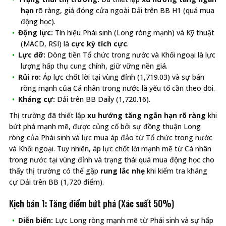
hạn
rõ ràng, giá đóng cửa ngoài Dải trên BB H1 (quá mua
động học).
Động lực:
Tín hiệu Phái sinh (Long ròng mạnh) và Kỹ thuật
(MACD, RSI) là
cực kỳ tích cực
.
Lực đỡ:
Dòng tiền Tổ chức trong nước và Khối ngoại là lực
lượng hấp thụ cung chính, giữ vững nền giá.
Rủi ro:
Áp lực chốt lời tại vùng đỉnh (1,719.03) và sự bán
ròng mạnh của Cá nhân trong nước là yếu tố cần theo dõi.
Kháng cự:
Dải trên BB Daily (1,720.16).
Thị trường đã thiết lập
xu hướng tăng ngắn hạn rõ ràng
khi
bứt phá mạnh mẽ, được củng cố bởi sự đồng thuận Long
ròng của Phái sinh và lực mua áp đảo từ Tổ chức trong nước
và Khối ngoại. Tuy nhiên, áp lực chốt lời mạnh mẽ từ Cá nhân
trong nước tại vùng đỉnh và trạng thái quá mua động học cho
thấy thị trường có thể gặp
rung lắc nhẹ
khi kiểm tra kháng
cự Dải trên BB (1,720 điểm).
Kịch bản 1: Tăng điểm bứt phá (Xác suất 50%)
Diễn biến:
Lực Long ròng mạnh mẽ từ Phái sinh và sự hấp