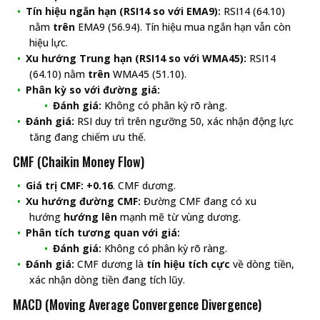
Tín hiệu ngắn hạn (RSI14 so với EMA9):
RSI14 (64.10)
nằm
trên
EMA9 (56.94). Tín hiệu mua ngắn hạn vẫn còn
hiệu lực.
Xu hướng Trung hạn (RSI14 so với WMA45):
RSI14
(64.10) nằm
trên
WMA45 (51.10).
Phân kỳ so với đường giá:
Đánh giá:
Không có phân kỳ rõ ràng.
Đánh giá:
RSI duy trì trên ngưỡng 50, xác nhận động lực
tăng đang chiếm ưu thế.
CMF (Chaikin Money Flow)
Giá trị CMF:
+0.16
. CMF dương.
Xu hướng đường CMF:
Đường CMF đang có xu
hướng
hướng lên
mạnh mẽ từ vùng dương.
Phân tích tương quan với giá:
Đánh giá:
Không có phân kỳ rõ ràng.
Đánh giá:
CMF dương là
tín hiệu tích cực
về dòng tiền,
xác nhận dòng tiền đang tích lũy.
MACD (Moving Average Convergence Divergence)