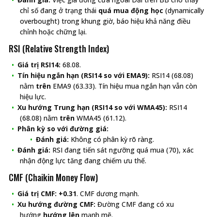
chỉ số đang ở trạng thái
quá mua động học
(dynamically
overbought) trong khung giờ, báo hiệu khả năng điều
chỉnh hoặc chững lại.
RSI (Relative Strength Index)
Giá trị RSI14:
68.08.
Tín hiệu ngắn hạn (RSI14 so với EMA9):
RSI14 (68.08)
nằm
trên
EMA9 (63.33). Tín hiệu mua ngắn hạn vẫn còn
hiệu lực.
Xu hướng Trung hạn (RSI14 so với WMA45):
RSI14
(68.08) nằm
trên
WMA45 (61.12).
Phân kỳ so với đường giá:
Đánh giá:
Không có phân kỳ rõ ràng.
Đánh giá:
RSI đang tiến sát ngưỡng quá mua (70), xác
nhận động lực tăng đang chiếm ưu thế.
CMF (Chaikin Money Flow)
Giá trị CMF:
+0.31
. CMF dương mạnh.
Xu hướng đường CMF:
Đường CMF đang có xu
hướng
hướng lên
mạnh mẽ.