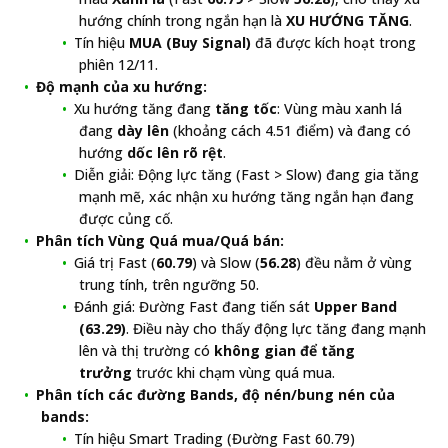
hướng chính trong ngắn hạn là
XU HƯỚNG TĂNG
.
Tín hiệu
MUA (Buy Signal)
đã được kích hoạt trong
phiên 12/11.
Độ mạnh của xu hướng:
Xu hướng tăng đang
tăng tốc
: Vùng màu xanh lá
đang
dày lên
(khoảng cách 4.51 điểm) và đang có
hướng
dốc lên rõ rệt
.
Diễn giải: Động lực tăng (Fast > Slow) đang gia tăng
mạnh mẽ, xác nhận xu hướng tăng ngắn hạn đang
được củng cố.
Phân tích Vùng Quá mua/Quá bán:
Giá trị Fast (
60.79
) và Slow (
56.28
) đều nằm ở vùng
trung tính, trên ngưỡng 50.
Đánh giá: Đường Fast đang tiến sát
Upper Band
(63.29)
. Điều này cho thấy động lực tăng đang mạnh
lên và thị trường có
không gian để tăng
trưởng
trước khi chạm vùng quá mua.
Phân tích các đường Bands, độ nén/bung nén của
bands:
Tín hiệu Smart Trading (Đường Fast 60.79)