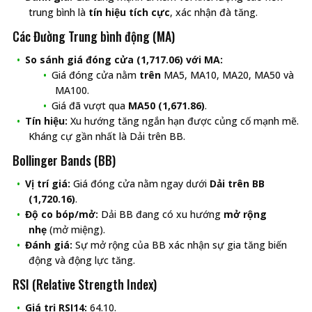
trung bình là
tín hiệu tích cực
, xác nhận đà tăng.
Các Đường Trung bình động (MA)
So sánh giá đóng cửa (1,717.06) với MA:
Giá đóng cửa nằm
trên
MA5, MA10, MA20, MA50 và
MA100.
Giá đã vượt qua
MA50 (1,671.86)
.
Tín hiệu:
Xu hướng tăng ngắn hạn được củng cố mạnh mẽ.
Kháng cự gần nhất là Dải trên BB.
Bollinger Bands (BB)
Vị trí giá:
Giá đóng cửa nằm ngay dưới
Dải trên BB
(1,720.16)
.
Độ co bóp/mở:
Dải BB đang có xu hướng
mở rộng
nhẹ
(mở miệng).
Đánh giá:
Sự mở rộng của BB xác nhận sự gia tăng biến
động và động lực tăng.
RSI (Relative Strength Index)
Giá trị RSI14:
64.10.