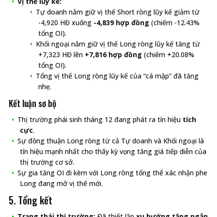
Vị thế lũy kế:
Tự doanh nắm giữ vị thế Short ròng lũy kế giảm từ
-4,920 HĐ xuống
-4,839 hợp đồng
(chiếm -12.43%
tổng OI).
Khối ngoại nắm giữ vị thế Long ròng lũy kế tăng từ
+7,323 HĐ lên
+7,816 hợp đồng
(chiếm +20.08%
tổng OI).
Tổng vị thế Long ròng lũy kế của “cá mập” đã tăng
nhẹ.
Kết luận sơ bộ
Thị trường phái sinh tháng 12 đang phát ra tín hiệu
tích
cực
.
Sự đồng thuận Long ròng từ cả Tự doanh và Khối ngoại là
tín hiệu mạnh nhất cho thấy kỳ vọng tăng giá tiếp diễn của
thị trường cơ sở.
Sự gia tăng OI đi kèm với Long ròng tổng thể xác nhận phe
Long đang mở vị thế mới.
5. Tổng kết
Trạng thái thị trường:
Đã thiết lập
xu hướng tăng ngắn