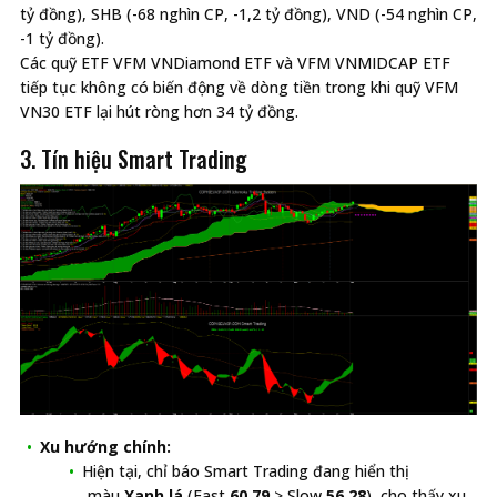
tỷ đồng), SHB (-68 nghìn CP, -1,2 tỷ đồng), VND (-54 nghìn CP,
-1 tỷ đồng).
Các quỹ ETF VFM VNDiamond ETF và VFM VNMIDCAP ETF
tiếp tục không có biến động về dòng tiền trong khi quỹ VFM
VN30 ETF lại hút ròng hơn 34 tỷ đồng.
3. Tín hiệu Smart Trading
Xu hướng chính:
Hiện tại, chỉ báo Smart Trading đang hiển thị
màu
Xanh lá
(Fast
60.79
> Slow
56.28
), cho thấy xu