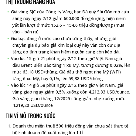
THỊ TRƯỜNG HÀNG HÓA
Giá vàng SJC của Công ty Vàng bạc Đá quý Sài Gòn mở cửa
sáng nay ngày 2/12 giảm 600.000 đồng/lượng, hiện niêm
yết lần lượt ở mức 152,6 – 154,6 triệu đồng/lượng (mua
vào – bán ra)
Giá bạc đang ở mức cao chưa từng thấy, nhưng giới
chuyên gia dự báo giá kim loại quý này vẫn còn dư địa
tăng do tình trạng khan hiếm nguồn cung còn kéo dài…
Vào lúc 15 giờ 21 phút ngày 2/12 theo giờ Việt Nam,giá
dầu Brent Biển Bắc tăng 1 xu Mỹ, tương đương 0,02%, lên
mức 63,18 USD/thùng. Giá dầu thô ngọt nhẹ Mỹ (WTI)
tăng 6 xu Mỹ, hay 0,1%, lên 59,38 USD/thùng
Vào lúc 14 giờ 58 phút ngày 2/12 theo giờ Việt Nam, giá
vàng giao ngay giảm 0,5% xuống còn 4.212,83 USD/ounce.
Giá vàng giao tháng 12/2025 cũng giảm nhẹ xuống mức
4.219,20 USD/ounce
TIN VĨ MÔ TRONG NƯỚC
Doanh thu miễn thuế 500 triệu đồng vẫn chưa sát thực tế,
hộ kinh doanh đề xuất nâng lên 1 tỉ