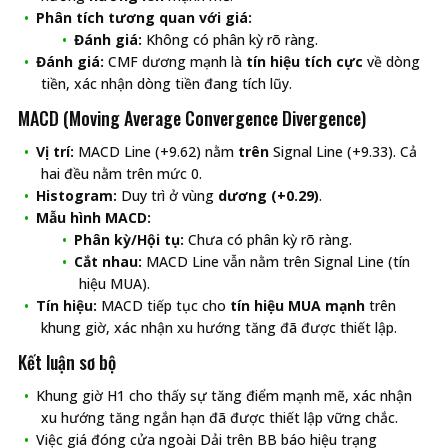
Phân tích tương quan với giá:
Đánh giá:
Không có phân kỳ rõ ràng.
Đánh giá:
CMF dương mạnh là
tín hiệu tích cực
về dòng
tiền, xác nhận dòng tiền đang tích lũy.
MACD (Moving Average Convergence Divergence)
Vị trí:
MACD Line (+9.62) nằm
trên
Signal Line (+9.33). Cả
hai đều nằm trên mức 0.
Histogram:
Duy trì ở vùng
dương (+0.29)
.
Mẫu hình MACD:
Phân kỳ/Hội tụ:
Chưa có phân kỳ rõ ràng.
Cắt nhau:
MACD Line vẫn nằm trên Signal Line (tín
hiệu MUA).
Tín hiệu:
MACD tiếp tục cho
tín hiệu MUA mạnh
trên
khung giờ, xác nhận xu hướng tăng đã được thiết lập.
Kết luận sơ bộ
Khung giờ H1 cho thấy sự tăng điểm mạnh mẽ, xác nhận
xu hướng tăng ngắn hạn đã được thiết lập vững chắc.
Việc giá đóng cửa ngoài Dải trên BB báo hiệu trạng