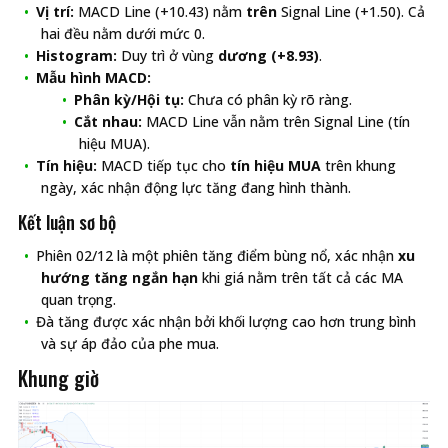
Vị trí:
MACD Line (+10.43) nằm
trên
Signal Line (+1.50). Cả
hai đều nằm dưới mức 0.
Histogram:
Duy trì ở vùng
dương (+8.93)
.
Mẫu hình MACD:
Phân kỳ/Hội tụ:
Chưa có phân kỳ rõ ràng.
Cắt nhau:
MACD Line vẫn nằm trên Signal Line (tín
hiệu MUA).
Tín hiệu:
MACD tiếp tục cho
tín hiệu MUA
trên khung
ngày, xác nhận động lực tăng đang hình thành.
Kết luận sơ bộ
Phiên 02/12 là một phiên tăng điểm bùng nổ, xác nhận
xu
hướng tăng ngắn hạn
khi giá nằm trên tất cả các MA
quan trọng.
Đà tăng được xác nhận bởi khối lượng cao hơn trung bình
và sự áp đảo của phe mua.
Khung giờ