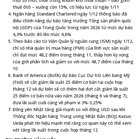
một số mức thuế trong khuôn khổ thỏa thuận – bao gồm
thuế ôtô – xuống còn 15%, có hiệu lực từ ngày 1/11
Ngân hàng Standard Chartered ngày 1/12 thông báo đã
điều chỉnh nâng dự báo tăng trưởng Tổng sản phẩm quốc
nội (GDP) của Trung Quốc trong năm 2026 từ mức dự báo
4,3% trước đó lên mức 4,6%
Theo báo cáo từ Viện Quản lý nguồn cung (ISM) ngày 1/12,
chỉ số nhà quản trị mua hàng (PMI) của lĩnh vực sản xuất
chỉ đạt mức 48,2 điểm trong tháng 11, thấp hơn kỳ vọng
của giới phân tích và giảm so với mức 48,7 điểm của tháng
10
Bank of America (BofA) dự báo Cục Dự trữ Liên bang Mỹ
(Fed) sẽ cắt giảm lãi suất 25 điểm cơ bản tại cuộc họp
tháng 12 và dự kiến ​​sẽ có thêm hai đợt cắt giảm lãi suất
25 điểm cơ bản nữa vào năm 2026 (tháng 6 và tháng 7),
đưa lãi suất cuối cùng về phạm vi 3%-3,25%
Đồng yên Nhật tăng giá mạnh so với đồng USD sau khi
Thống đốc Ngân hàng Trung ương Nhật Bản (BOJ) Kazuo
Ueda phát tín hiệu mạnh mẽ rằng cơ quan này có thể xem
xét tăng lãi suất trong cuộc họp tháng 12