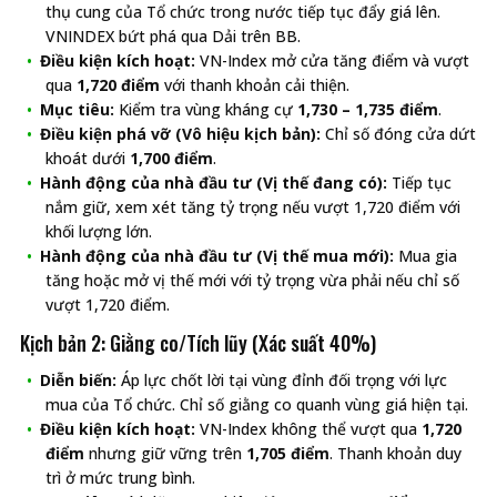
thụ cung của Tổ chức trong nước tiếp tục đẩy giá lên.
VNINDEX bứt phá qua Dải trên BB.
Điều kiện kích hoạt:
VN-Index mở cửa tăng điểm và vượt
qua
1,720 điểm
với thanh khoản cải thiện.
Mục tiêu:
Kiểm tra vùng kháng cự
1,730 – 1,735 điểm
.
Điều kiện phá vỡ (Vô hiệu kịch bản):
Chỉ số đóng cửa dứt
khoát dưới
1,700 điểm
.
Hành động của nhà đầu tư (Vị thế đang có):
Tiếp tục
nắm giữ, xem xét tăng tỷ trọng nếu vượt 1,720 điểm với
khối lượng lớn.
Hành động của nhà đầu tư (Vị thế mua mới):
Mua gia
tăng hoặc mở vị thế mới với tỷ trọng vừa phải nếu chỉ số
vượt 1,720 điểm.
Kịch bản 2: Giằng co/Tích lũy (Xác suất 40%)
Diễn biến:
Áp lực chốt lời tại vùng đỉnh đối trọng với lực
mua của Tổ chức. Chỉ số giằng co quanh vùng giá hiện tại.
Điều kiện kích hoạt:
VN-Index không thể vượt qua
1,720
điểm
nhưng giữ vững trên
1,705 điểm
. Thanh khoản duy
trì ở mức trung bình.