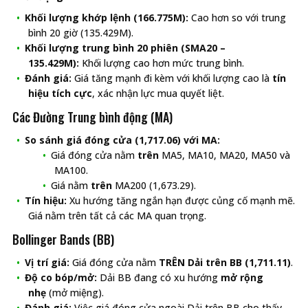
Khối lượng khớp lệnh (166.775M):
Cao hơn so với trung
bình 20 giờ (135.429M).
Khối lượng trung bình 20 phiên (SMA20 –
135.429M):
Khối lượng cao hơn mức trung bình.
Đánh giá:
Giá tăng mạnh đi kèm với khối lượng cao là
tín
hiệu tích cực
, xác nhận lực mua quyết liệt.
Các Đường Trung bình động (MA)
So sánh giá đóng cửa (1,717.06) với MA:
Giá đóng cửa nằm
trên
MA5, MA10, MA20, MA50 và
MA100.
Giá nằm
trên
MA200 (1,673.29).
Tín hiệu:
Xu hướng tăng ngắn hạn được củng cố mạnh mẽ.
Giá nằm trên tất cả các MA quan trọng.
Bollinger Bands (BB)
Vị trí giá:
Giá đóng cửa nằm
TRÊN
Dải trên BB (1,711.11)
.
Độ co bóp/mở:
Dải BB đang có xu hướng
mở rộng
nhẹ
(mở miệng).
Đánh giá:
Việc giá đóng cửa ngoài Dải trên BB cho thấy