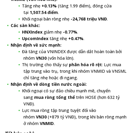
Tăng nhẹ
+0.13%
(tăng 1.99 điểm), đóng cửa
tại
1,507.54 điểm
.
Khối ngoại bán ròng nhẹ
-24,768 triệu VNĐ
.
Các sàn khác:
HNXIndex
giảm nhẹ
-0.77%
.
UpcomIndex
tăng nhẹ
+0.47%
.
Nhận định về sức mạnh:
Đà tăng của VNINDEX được dẫn dắt hoàn toàn bởi
nhóm
VN30
(vốn hóa lớn).
Thị trường cho thấy sự
phân hóa rõ rệt
: Lực mua
tập trung vào trụ, trong khi nhóm VNMID và VNSML
chỉ tăng nhẹ hoặc đi ngang.
Nhận định về dòng tiền nước ngoài:
Khối ngoại có sự đảo chiều mạnh mẽ, chuyển
sang
mua ròng tổng thể
trên HOSE (hơn 632 tỷ
VNĐ).
Lực mua ròng tập trung tuyệt đối vào
nhóm
VN30
(+879 tỷ VNĐ), trong khi bán ròng mạnh
ở nhóm
VNMID
.