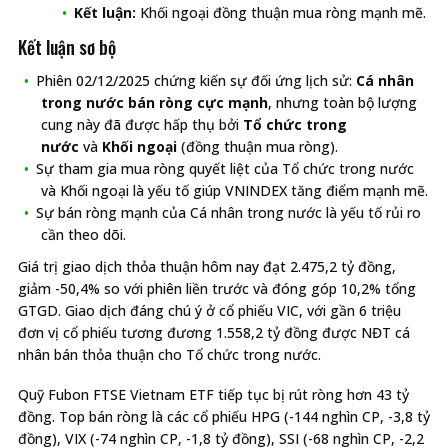
Kết luận:
Khối ngoại đồng thuận mua ròng mạnh mẽ.
Kết luận sơ bộ
Phiên 02/12/2025 chứng kiến sự đối ứng lịch sử:
Cá nhân
trong nước bán ròng cực mạnh
, nhưng toàn bộ lượng
cung này đã được hấp thụ bởi
Tổ chức trong
nước
và
Khối ngoại
(đồng thuận mua ròng).
Sự tham gia mua ròng quyết liệt của Tổ chức trong nước
và Khối ngoại là yếu tố giúp VNINDEX tăng điểm mạnh mẽ.
Sự bán ròng mạnh của Cá nhân trong nước là yếu tố rủi ro
cần theo dõi.
Giá trị giao dịch thỏa thuận hôm nay đạt 2.475,2 tỷ đồng,
giảm -50,4% so với phiên liền trước và đóng góp 10,2% tổng
GTGD. Giao dịch đáng chú ý ở cổ phiếu VIC, với gần 6 triệu
đơn vị cổ phiếu tương đương 1.558,2 tỷ đồng được NĐT cá
nhân bán thỏa thuận cho Tổ chức trong nước.
Quỹ Fubon FTSE Vietnam ETF tiếp tục bị rút ròng hơn 43 tỷ
đồng. Top bán ròng là các cổ phiếu HPG (-144 nghìn CP, -3,8 tỷ
đồng), VIX (-74 nghìn CP, -1,8 tỷ đồng), SSI (-68 nghìn CP, -2,2