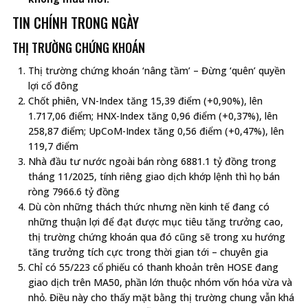
TIN CHÍNH TRONG NGÀY
THỊ TRƯỜNG CHỨNG KHOÁN
Thị trường chứng khoán ‘nâng tầm’ – Đừng ‘quên’ quyền
lợi cổ đông
Chốt phiên, VN-Index tăng 15,39 điểm (+0,90%), lên
1.717,06 điểm; HNX-Index tăng 0,96 điểm (+0,37%), lên
258,87 điểm; UpCoM-Index tăng 0,56 điểm (+0,47%), lên
119,7 điểm
Nhà đầu tư nước ngoài bán ròng 6881.1 tỷ đồng trong
tháng 11/2025, tính riêng giao dịch khớp lệnh thì họ bán
ròng 7966.6 tỷ đồng
Dù còn những thách thức nhưng nền kinh tế đang có
những thuận lợi để đạt được mục tiêu tăng trưởng cao,
thị trường chứng khoán qua đó cũng sẽ trong xu hướng
tăng trưởng tích cực trong thời gian tới – chuyên gia
Chỉ có 55/223 cổ phiếu có thanh khoản trên HOSE đang
giao dịch trên MA50, phần lớn thuộc nhóm vốn hóa vừa và
nhỏ. Điều này cho thấy mặt bằng thị trường chung vẫn khá