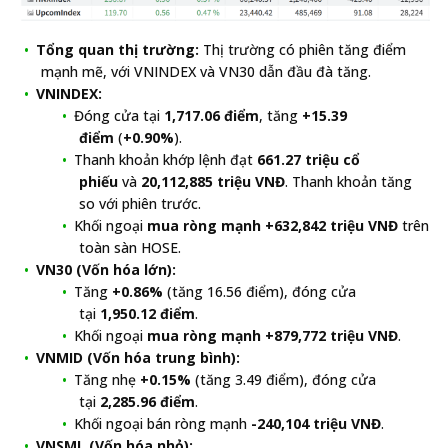
Tổng quan thị trường:
Thị trường có phiên tăng điểm
mạnh mẽ, với VNINDEX và VN30 dẫn đầu đà tăng.
VNINDEX:
Đóng cửa tại
1,717.06 điểm
, tăng
+15.39
điểm
(
+0.90%
).
Thanh khoản khớp lệnh đạt
661.27 triệu cổ
phiếu
và
20,112,885 triệu VNĐ
. Thanh khoản tăng
so với phiên trước.
Khối ngoại
mua ròng mạnh +632,842 triệu VNĐ
trên
toàn sàn HOSE.
VN30 (Vốn hóa lớn):
Tăng
+0.86%
(tăng 16.56 điểm), đóng cửa
tại
1,950.12 điểm
.
Khối ngoại
mua ròng mạnh +879,772 triệu VNĐ
.
VNMID (Vốn hóa trung bình):
Tăng nhẹ
+0.15%
(tăng 3.49 điểm), đóng cửa
tại
2,285.96 điểm
.
Khối ngoại bán ròng mạnh
-240,104 triệu VNĐ
.
VNSML (Vốn hóa nhỏ):