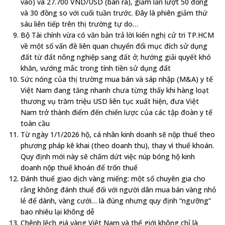
vào) và 27.700 VND/USD (bán ra), giảm lần lượt 50 đồng
và 30 đồng so với cuối tuần trước. Đây là phiên giảm thứ
sáu liên tiếp trên thị trường tự do…
Bộ Tài chính vừa có văn bản trả lời kiến nghị cử tri TP.HCM
về một số vấn đề liên quan chuyển đổi mục đích sử dụng
đất từ đất nông nghiệp sang đất ở; hướng giải quyết khó
khăn, vướng mắc trong tính tiền sử dụng đất
Sức nóng của thị trường mua bán và sáp nhập (M&A) y tế
Việt Nam đang tăng nhanh chưa từng thấy khi hàng loạt
thương vụ trăm triệu USD liên tục xuất hiện, đưa Việt
Nam trở thành điểm đến chiến lược của các tập đoàn y tế
toàn cầu
Từ ngày 1/1/2026 hộ, cá nhân kinh doanh sẽ nộp thuế theo
phương pháp kê khai (theo doanh thu), thay vì thuế khoán.
Quy định mới này sẽ chấm dứt việc núp bóng hộ kinh
doanh nộp thuế khoán để trốn thuế
Đánh thuế giao dịch vàng miếng: một số chuyên gia cho
rằng không đánh thuế đối với người dân mua bán vàng nhỏ
lẻ để dành, vàng cưới… là đúng nhưng quy định “ngưỡng”
bao nhiêu lại không dễ
Chênh lệch giá vàng Việt Nam và thế giới không chỉ là