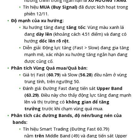
hướng chính trong ngắn hạn là
XU HƯỚNG TĂNG
.
Tín hiệu
MUA (Buy Signal)
đã được kích hoạt trong
phiên 12/11.
Độ mạnh của xu hướng:
Xu hướng tăng đang
tăng tốc
: Vùng màu xanh lá
đang
dày lên
(khoảng cách 4.51 điểm) và đang có
hướng
dốc lên rõ rệt
.
Diễn giải: Động lực tăng (Fast > Slow) đang gia tăng
mạnh mẽ, xác nhận xu hướng tăng ngắn hạn đang
được củng cố.
Phân tích Vùng Quá mua/Quá bán:
Giá trị Fast (
60.79
) và Slow (
56.28
) đều nằm ở vùng
trung tính, trên ngưỡng 50.
Đánh giá: Đường Fast đang tiến sát
Upper Band
(63.29)
. Điều này cho thấy động lực tăng đang mạnh
lên và thị trường có
không gian để tăng
trưởng
trước khi chạm vùng quá mua.
Phân tích các đường Bands, độ nén/bung nén của
bands:
Tín hiệu Smart Trading (Đường Fast 60.79)
nằm
trên
Middle Band (49) và đang tiến sát Upper