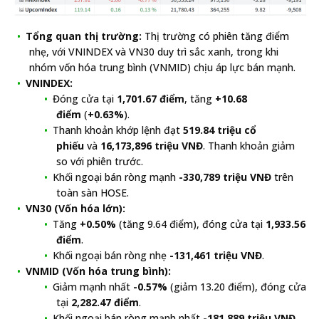
Tổng quan thị trường:
Thị trường có phiên tăng điểm
nhẹ, với VNINDEX và VN30 duy trì sắc xanh, trong khi
nhóm vốn hóa trung bình (VNMID) chịu áp lực bán mạnh.
VNINDEX:
Đóng cửa tại
1,701.67 điểm
, tăng
+10.68
điểm
(
+0.63%
).
Thanh khoản khớp lệnh đạt
519.84 triệu cổ
phiếu
và
16,173,896 triệu VNĐ
. Thanh khoản giảm
so với phiên trước.
Khối ngoại bán ròng mạnh
-330,789 triệu VNĐ
trên
toàn sàn HOSE.
VN30 (Vốn hóa lớn):
Tăng
+0.50%
(tăng 9.64 điểm), đóng cửa tại
1,933.56
điểm
.
Khối ngoại bán ròng nhẹ
-131,461 triệu VNĐ
.
VNMID (Vốn hóa trung bình):
Giảm mạnh nhất
-0.57%
(giảm 13.20 điểm), đóng cửa
tại
2,282.47 điểm
.
Khối ngoại bán ròng mạnh nhất
-181,889 triệu VNĐ
.