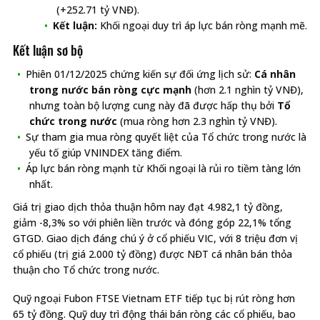
(+252.71 tỷ VNĐ).
Kết luận:
Khối ngoại duy trì áp lực bán ròng mạnh mẽ.
Kết luận sơ bộ
Phiên 01/12/2025 chứng kiến sự đối ứng lịch sử:
Cá nhân
trong nước bán ròng cực mạnh
(hơn 2.1 nghìn tỷ VNĐ),
nhưng toàn bộ lượng cung này đã được hấp thụ bởi
Tổ
chức trong nước
(mua ròng hơn 2.3 nghìn tỷ VNĐ).
Sự tham gia mua ròng quyết liệt của Tổ chức trong nước là
yếu tố giúp VNINDEX tăng điểm.
Áp lực bán ròng mạnh từ Khối ngoại là rủi ro tiềm tàng lớn
nhất.
Giá trị giao dịch thỏa thuận hôm nay đạt 4.982,1 tỷ đồng,
giảm -8,3% so với phiên liền trước và đóng góp 22,1% tổng
GTGD. Giao dịch đáng chú ý ở cổ phiếu VIC, với 8 triệu đơn vị
cổ phiếu (trị giá 2.000 tỷ đồng) được NĐT cá nhân bán thỏa
thuận cho Tổ chức trong nước.
Quỹ ngoại Fubon FTSE Vietnam ETF tiếp tục bị rút ròng hơn
65 tỷ đồng. Quỹ duy trì động thái bán ròng các cổ phiếu, bao