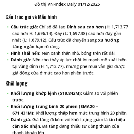
Đồ thị VN-Index Daily 01/12/2025
Cấu trúc giá và Mẫu hình
Cấu trúc giá:
Chỉ số đã tạo
Đỉnh sau cao hơn
(H: 1,713.77
cao hơn H: 1,696.14). Đáy (L: 1,697.38) cao hơn đáy gần
nhất (L: 1,679.12). Cấu trúc đã chuyển sang
xu hướng
tăng ngắn hạn
rõ ràng.
Hình thái nến:
Nến xanh thân nhỏ, bóng trên rất dài.
Đánh giá:
Nến cho thấy áp lực chốt lời mạnh mẽ xuất hiện
tại vùng đỉnh (H: 1,713.77), nhưng phe mua vẫn giữ được
giá đóng cửa ở mức cao hơn phiên trước.
Khối lượng
Khối lượng khớp lệnh (519.842M):
Giảm so với phiên
trước.
Khối lượng trung bình 20 phiên (SMA20 –
671.431M):
Khối lượng
thấp hơn
mức trung bình 20 phiên.
Đánh giá:
Giá tăng đi kèm với khối lượng giảm là
tín hiệu
cần xác nhận
. Đà tăng đang thiếu sự đồng thuận của
thanh khoản lớn.