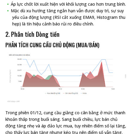
Áp lực chốt lời xuất hiện với khối lượng cao hơn trung bình.
Mặc dù xu hướng tăng ngắn hạn vẫn được duy trì, sự suy
yếu của động lượng (RSI cắt xuống EMA9, Histogram thu
hẹp) là tín hiệu cảnh báo rủi ro điều chỉnh.
2. Phân tích Dòng tiền
PHÂN TÍCH CUNG CẦU CHỦ ĐỘNG (MUA/BÁN)
Trong phiên 01/12, cung cầu giằng co cân bằng ở mức thanh
khoản thấp trong buổi sáng. Sang buổi chiều, lực bán chủ
động tăng nhẹ và áp đảo lực mua, tuy nhiên điểm số lại tăng,
cho thấy lực bán tăng nhưng kéo trụ nên điểm số vẫn tăng.