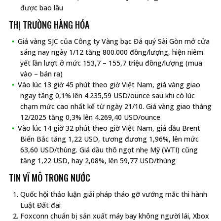
được bao lâu
THỊ TRƯỜNG HÀNG HÓA
Giá vàng SJC của Công ty Vàng bạc Đá quý Sài Gòn mở cửa
sáng nay ngày 1/12 tăng 800.000 đồng/lượng, hiện niêm
yết lần lượt ở mức 153,7 – 155,7 triệu đồng/lượng (mua
vào – bán ra)
Vào lúc 13 giờ 45 phút theo giờ Việt Nam, giá vàng giao
ngay tăng 0,1% lên 4.235,59 USD/ounce sau khi có lúc
chạm mức cao nhất kể từ ngày 21/10. Giá vàng giao tháng
12/2025 tăng 0,3% lên 4.269,40 USD/ounce
Vào lúc 14 giờ 32 phút theo giờ Việt Nam, giá dầu Brent
Biển Bắc tăng 1,22 USD, tương đương 1,96%, lên mức
63,60 USD/thùng. Giá dầu thô ngọt nhẹ Mỹ (WTI) cũng
tăng 1,22 USD, hay 2,08%, lên 59,77 USD/thùng
TIN VĨ MÔ TRONG NƯỚC
Quốc hội thảo luận giải pháp tháo gỡ vướng mắc thi hành
Luật Đất đai
Foxconn chuẩn bị sản xuất máy bay không người lái, Xbox