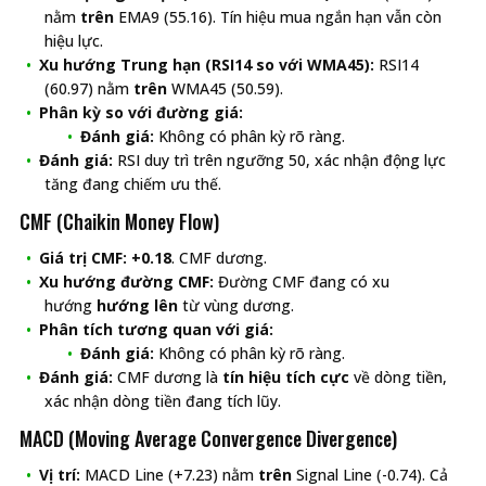
nằm
trên
EMA9 (55.16). Tín hiệu mua ngắn hạn vẫn còn
hiệu lực.
Xu hướng Trung hạn (RSI14 so với WMA45):
RSI14
(60.97) nằm
trên
WMA45 (50.59).
Phân kỳ so với đường giá:
Đánh giá:
Không có phân kỳ rõ ràng.
Đánh giá:
RSI duy trì trên ngưỡng 50, xác nhận động lực
tăng đang chiếm ưu thế.
CMF (Chaikin Money Flow)
Giá trị CMF:
+0.18
. CMF dương.
Xu hướng đường CMF:
Đường CMF đang có xu
hướng
hướng lên
từ vùng dương.
Phân tích tương quan với giá:
Đánh giá:
Không có phân kỳ rõ ràng.
Đánh giá:
CMF dương là
tín hiệu tích cực
về dòng tiền,
xác nhận dòng tiền đang tích lũy.
MACD (Moving Average Convergence Divergence)
Vị trí:
MACD Line (+7.23) nằm
trên
Signal Line (-0.74). Cả