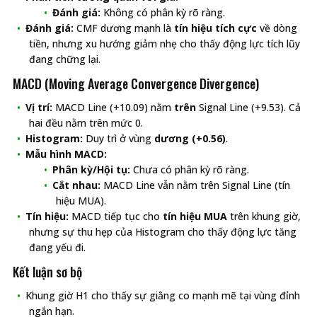
Đánh giá:
Không có phân kỳ rõ ràng.
Đánh giá:
CMF dương mạnh là
tín hiệu tích cực
về dòng
tiền, nhưng xu hướng giảm nhẹ cho thấy động lực tích lũy
đang chững lại.
MACD (Moving Average Convergence Divergence)
Vị trí:
MACD Line (+10.09) nằm
trên
Signal Line (+9.53). Cả
hai đều nằm trên mức 0.
Histogram:
Duy trì ở vùng
dương (+0.56)
.
Mẫu hình MACD:
Phân kỳ/Hội tụ:
Chưa có phân kỳ rõ ràng.
Cắt nhau:
MACD Line vẫn nằm trên Signal Line (tín
hiệu MUA).
Tín hiệu:
MACD tiếp tục cho
tín hiệu MUA
trên khung giờ,
nhưng sự thu hẹp của Histogram cho thấy động lực tăng
đang yếu đi.
Kết luận sơ bộ
Khung giờ H1 cho thấy sự giằng co mạnh mẽ tại vùng đỉnh
ngắn hạn.