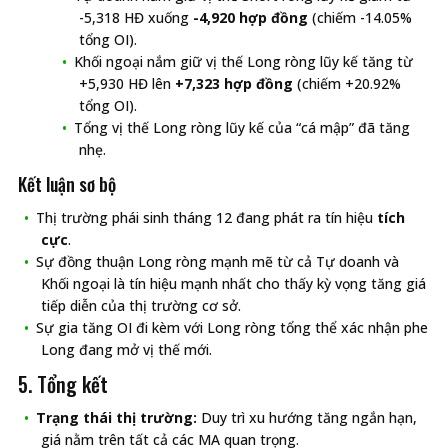
-5,318 HĐ xuống
-4,920 hợp đồng
(chiếm -14.05%
tổng OI).
Khối ngoại nắm giữ vị thế Long ròng lũy kế tăng từ
+5,930 HĐ lên
+7,323 hợp đồng
(chiếm +20.92%
tổng OI).
Tổng vị thế Long ròng lũy kế của “cá mập” đã tăng
nhẹ.
Kết luận sơ bộ
Thị trường phái sinh tháng 12 đang phát ra tín hiệu
tích
cực
.
Sự đồng thuận Long ròng mạnh mẽ từ cả Tự doanh và
Khối ngoại là tín hiệu mạnh nhất cho thấy kỳ vọng tăng giá
tiếp diễn của thị trường cơ sở.
Sự gia tăng OI đi kèm với Long ròng tổng thể xác nhận phe
Long đang mở vị thế mới.
5. Tổng kết
Trạng thái thị trường:
Duy trì xu hướng tăng ngắn hạn,
giá nằm trên tất cả các MA quan trọng.