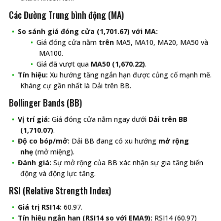
Các Đường Trung bình động (MA)
So sánh giá đóng cửa (1,701.67) với MA:
Giá đóng cửa nằm
trên
MA5, MA10, MA20, MA50 và
MA100.
Giá đã vượt qua
MA50 (1,670.22)
.
Tín hiệu:
Xu hướng tăng ngắn hạn được củng cố mạnh mẽ.
Kháng cự gần nhất là Dải trên BB.
Bollinger Bands (BB)
Vị trí giá:
Giá đóng cửa nằm ngay dưới
Dải trên BB
(1,710.07)
.
Độ co bóp/mở:
Dải BB đang có xu hướng
mở rộng
nhẹ
(mở miệng).
Đánh giá:
Sự mở rộng của BB xác nhận sự gia tăng biến
động và động lực tăng.
RSI (Relative Strength Index)
Giá trị RSI14:
60.97.
Tín hiệu ngắn hạn (RSI14 so với EMA9):
RSI14 (60.97)