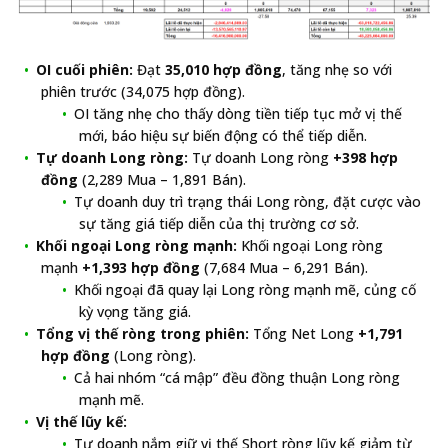
OI cuối phiên:
Đạt
35,010 hợp đồng
, tăng nhẹ so với
phiên trước (34,075 hợp đồng).
OI tăng nhẹ cho thấy dòng tiền tiếp tục mở vị thế
mới, báo hiệu sự biến động có thể tiếp diễn.
Tự doanh Long ròng:
Tự doanh Long ròng
+398 hợp
đồng
(2,289 Mua – 1,891 Bán).
Tự doanh duy trì trạng thái Long ròng, đặt cược vào
sự tăng giá tiếp diễn của thị trường cơ sở.
Khối ngoại Long ròng mạnh:
Khối ngoại Long ròng
mạnh
+1,393 hợp đồng
(7,684 Mua – 6,291 Bán).
Khối ngoại đã quay lại Long ròng mạnh mẽ, củng cố
kỳ vọng tăng giá.
Tổng vị thế ròng trong phiên:
Tổng Net Long
+1,791
hợp đồng
(Long ròng).
Cả hai nhóm “cá mập” đều đồng thuận Long ròng
mạnh mẽ.
Vị thế lũy kế:
Tự doanh nắm giữ vị thế Short ròng lũy kế giảm từ