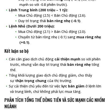
mạnh so với -0.8 phiên trước).
Lệnh Trung bình (200 triệu – 1 tỷ):
Mua Chủ động (2.5) < Bán Chủ động (2.6).
Duy trì trạng thái
bán ròng nhẹ (-0.1)
.
Lệnh Nhỏ (Dưới 200 triệu):
Mua Chủ động (2.1) > Bán Chủ động (2.0).
Chuyển từ bán ròng nhẹ (-0.1) sang
mua ròng nhẹ
(+0.1)
.
Kết luận sơ bộ
Cán cân giao dịch chủ động
cải thiện mạnh
so với phiên
trước, nhưng vẫn duy trì trạng thái
bán ròng nhẹ
tổng
thể.
Tổng khối lượng giao dịch chủ động giảm, cho thấy
sự
thận trọng chung
của thị trường.
Sự cải thiện chủ yếu đến từ việc
lực bán giảm
ở lệnh lớn
và trung bình, chứ không phải lực mua tăng.
PHÂN TÍCH TỔNG THỂ DÒNG TIỀN VÀ SỨC MẠNH CÁC NHÓM
NGÀNH