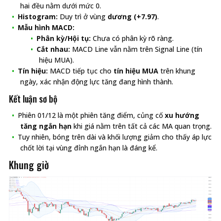
hai đều nằm dưới mức 0.
Histogram:
Duy trì ở vùng
dương (+7.97)
.
Mẫu hình MACD:
Phân kỳ/Hội tụ:
Chưa có phân kỳ rõ ràng.
Cắt nhau:
MACD Line vẫn nằm trên Signal Line (tín
hiệu MUA).
Tín hiệu:
MACD tiếp tục cho
tín hiệu MUA
trên khung
ngày, xác nhận động lực tăng đang hình thành.
Kết luận sơ bộ
Phiên 01/12 là một phiên tăng điểm, củng cố
xu hướng
tăng ngắn hạn
khi giá nằm trên tất cả các MA quan trọng.
Tuy nhiên, bóng trên dài và khối lượng giảm cho thấy áp lực
chốt lời tại vùng đỉnh ngắn hạn là đáng kể.
Khung giờ