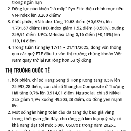
trong ngắn hạn
Động lực nào khiến “cá mập” Pyn Elite điều chỉnh mục tiêu
VN-Index lên 3.200 điểm?
Chốt phiên, VN-Index tăng 10,68 điểm (+0,63%), lên
1.701,67 điểm; HNX-Index giảm 1,52 điểm (-0,58%), xuống
259,91 điểm; UPCoM-Index tăng 0,16 điểm (+0,13%) lên
119,14 điểm
Trong tuần từ ngày 17/11 – 21/11/2025, dòng vốn thông
qua các quỹ ETF đầu tư vào thị trường chứng khoán Việt
Nam quay trở lại rút ròng hơn 53 tỷ đồng
THỊ TRƯỜNG QUỐC TẾ
hốt phiên, chỉ số Hang Seng ở Hong Kong tăng 0,5% lên
25.993,28 điểm, còn chỉ số Shanghai Composite ở Thượng
Hải tăng 0,7% lên 3.914,01 điểm. Ngược lại, chỉ số Nikkei
225 giảm 1,9% xuống 49.303,28 điểm, do đồng yen mạnh
lên
Một số ngân hàng toàn cầu đã tăng dự báo giá vàng
trong thời gian gần đây, cho rằng giá kim loại quý này có
khả năng đạt tới mốc 5.000 USD/oz trong năm 2026…