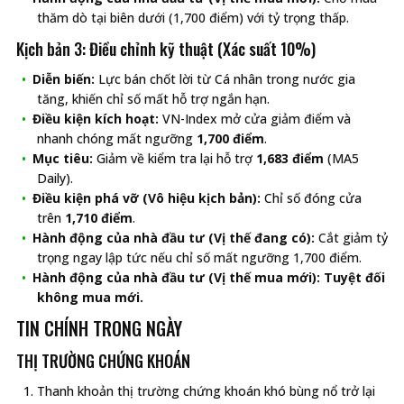
thăm dò tại biên dưới (1,700 điểm) với tỷ trọng thấp.
Kịch bản 3: Điều chỉnh kỹ thuật (Xác suất 10%)
Diễn biến:
Lực bán chốt lời từ Cá nhân trong nước gia
tăng, khiến chỉ số mất hỗ trợ ngắn hạn.
Điều kiện kích hoạt:
VN-Index mở cửa giảm điểm và
nhanh chóng mất ngưỡng
1,700 điểm
.
Mục tiêu:
Giảm về kiểm tra lại hỗ trợ
1,683 điểm
(MA5
Daily).
Điều kiện phá vỡ (Vô hiệu kịch bản):
Chỉ số đóng cửa
trên
1,710 điểm
.
Hành động của nhà đầu tư (Vị thế đang có):
Cắt giảm tỷ
trọng ngay lập tức nếu chỉ số mất ngưỡng 1,700 điểm.
Hành động của nhà đầu tư (Vị thế mua mới):
Tuyệt đối
không mua mới.
TIN CHÍNH TRONG NGÀY
THỊ TRƯỜNG CHỨNG KHOÁN
Thanh khoản thị trường chứng khoán khó bùng nổ trở lại