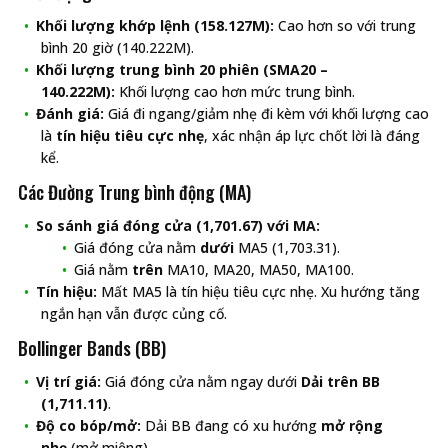
Khối lượng khớp lệnh (158.127M):
Cao hơn so với trung
bình 20 giờ (140.222M).
Khối lượng trung bình 20 phiên (SMA20 –
140.222M):
Khối lượng cao hơn mức trung bình.
Đánh giá:
Giá đi ngang/giảm nhẹ đi kèm với khối lượng cao
là
tín hiệu tiêu cực nhẹ
, xác nhận áp lực chốt lời là đáng
kể.
Các Đường Trung bình động (MA)
So sánh giá đóng cửa (1,701.67) với MA:
Giá đóng cửa nằm
dưới
MA5 (1,703.31).
Giá nằm
trên
MA10, MA20, MA50, MA100.
Tín hiệu:
Mất MA5 là tín hiệu tiêu cực nhẹ. Xu hướng tăng
ngắn hạn vẫn được củng cố.
Bollinger Bands (BB)
Vị trí giá:
Giá đóng cửa nằm ngay dưới
Dải trên BB
(1,711.11)
.
Độ co bóp/mở:
Dải BB đang có xu hướng
mở rộng
nhẹ
(mở miệng).