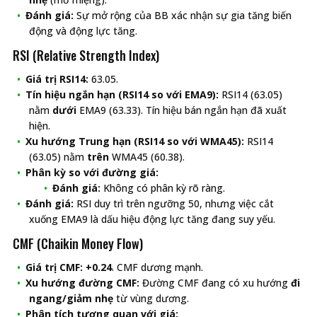
Đánh giá:
Sự mở rộng của BB xác nhận sự gia tăng biến
động và động lực tăng.
RSI (Relative Strength Index)
Giá trị RSI14:
63.05.
Tín hiệu ngắn hạn (RSI14 so với EMA9):
RSI14 (63.05)
nằm
dưới
EMA9 (63.33). Tín hiệu bán ngắn hạn đã xuất
hiện.
Xu hướng Trung hạn (RSI14 so với WMA45):
RSI14
(63.05) nằm
trên
WMA45 (60.38).
Phân kỳ so với đường giá:
Đánh giá:
Không có phân kỳ rõ ràng.
Đánh giá:
RSI duy trì trên ngưỡng 50, nhưng việc cắt
xuống EMA9 là dấu hiệu động lực tăng đang suy yếu.
CMF (Chaikin Money Flow)
Giá trị CMF:
+0.24
. CMF dương mạnh.
Xu hướng đường CMF:
Đường CMF đang có xu hướng
đi
ngang/giảm nhẹ
từ vùng dương.
Phân tích tương quan với giá: