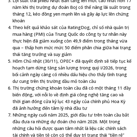
Lợi suất trái phiếu Nhật Bản tăng lên mức cao nhất hơn 17
năm khi thị trường dự đoán BoJ có thể nâng lãi suất trong
tháng 12, kéo đồng yen mạnh lên và gây áp lực lên chứng
khoán
Theo kết quả khảo sát của RatingDog, chỉ số nhà quản trị
mua hàng (PMI) của Trung Quốc do công ty tư nhân này
thực hiện đã giảm xuống còn 49,9 điểm trong tháng vừa
qua – thấp hơn mức mức 50 điểm phân chia giữa hai trạng
thái tăng trưởng và suy giảm
Hôm Chủ nhật (30/11), OPEC+ đã quyết định sẽ tiếp tục kế
hoạch tạm dừng tăng sản lượng trong quý I/2026, trong
bối cảnh ngày càng có nhiều dấu hiệu cho thấy tình trạng
dư cung trên thị trường dầu mỏ toàn cầu
Thị trường chứng khoán toàn cầu đã có một tháng 11 đầy
biến động, với nỗi lo về định giá công nghệ tăng cao và
thời gian đóng cửa kỷ lục 43 ngày của chính phủ Hoa Kỳ
đã ảnh hưởng đến tâm lý nhà đầu tư
Những ngày cuối năm 2025, giới đầu tư trên toàn cầu bắt
đầu đưa ra những dự đoán cho năm 2026. Một trong
những câu hỏi được quan tâm nhất là liệu các chính sách
tài chính và tiền tệ còn có thể duy trì trạng thái “tiền rẻ”