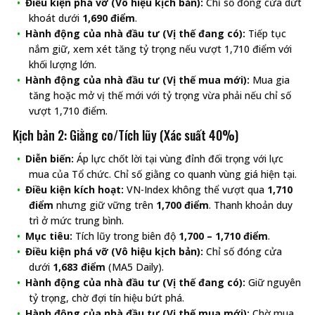
Điều kiện phá vỡ (Vô hiệu kịch bản):
Chỉ số đóng cửa dứt
khoát dưới
1,690 điểm
.
Hành động của nhà đầu tư (Vị thế đang có):
Tiếp tục
nắm giữ, xem xét tăng tỷ trọng nếu vượt 1,710 điểm với
khối lượng lớn.
Hành động của nhà đầu tư (Vị thế mua mới):
Mua gia
tăng hoặc mở vị thế mới với tỷ trọng vừa phải nếu chỉ số
vượt 1,710 điểm.
Kịch bản 2: Giằng co/Tích lũy (Xác suất 40%)
Diễn biến:
Áp lực chốt lời tại vùng đỉnh đối trọng với lực
mua của Tổ chức. Chỉ số giằng co quanh vùng giá hiện tại.
Điều kiện kích hoạt:
VN-Index không thể vượt qua
1,710
điểm
nhưng giữ vững trên
1,700 điểm
. Thanh khoản duy
trì ở mức trung bình.
Mục tiêu:
Tích lũy trong biên độ
1,700 – 1,710 điểm
.
Điều kiện phá vỡ (Vô hiệu kịch bản):
Chỉ số đóng cửa
dưới
1,683 điểm
(MA5 Daily).
Hành động của nhà đầu tư (Vị thế đang có):
Giữ nguyên
tỷ trọng, chờ đợi tín hiệu bứt phá.
Hành động của nhà đầu tư (Vị thế mua mới):
Chờ mua