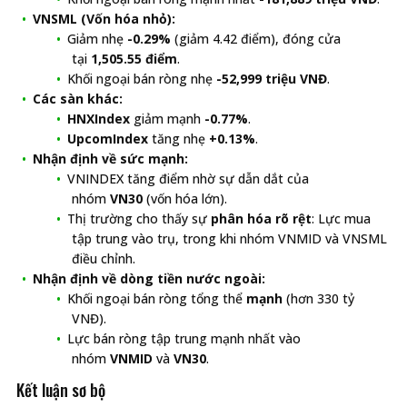
VNSML (Vốn hóa nhỏ):
Giảm nhẹ
-0.29%
(giảm 4.42 điểm), đóng cửa
tại
1,505.55 điểm
.
Khối ngoại bán ròng nhẹ
-52,999 triệu VNĐ
.
Các sàn khác:
HNXIndex
giảm mạnh
-0.77%
.
UpcomIndex
tăng nhẹ
+0.13%
.
Nhận định về sức mạnh:
VNINDEX tăng điểm nhờ sự dẫn dắt của
nhóm
VN30
(vốn hóa lớn).
Thị trường cho thấy sự
phân hóa rõ rệt
: Lực mua
tập trung vào trụ, trong khi nhóm VNMID và VNSML
điều chỉnh.
Nhận định về dòng tiền nước ngoài:
Khối ngoại bán ròng tổng thể
mạnh
(hơn 330 tỷ
VNĐ).
Lực bán ròng tập trung mạnh nhất vào
nhóm
VNMID
và
VN30
.
Kết luận sơ bộ