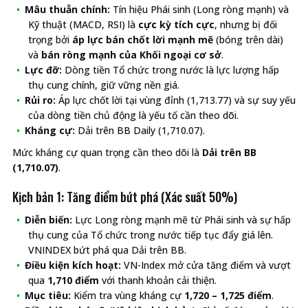
Mâu thuẫn chính:
Tín hiệu Phái sinh (Long ròng mạnh) và
Kỹ thuật (MACD, RSI) là
cực kỳ tích cực
, nhưng bị đối
trọng bởi
áp lực bán chốt lời mạnh mẽ
(bóng trên dài)
và
bán ròng mạnh của Khối ngoại cơ sở
.
Lực đỡ:
Dòng tiền Tổ chức trong nước là lực lượng hấp
thụ cung chính, giữ vững nền giá.
Rủi ro:
Áp lực chốt lời tại vùng đỉnh (1,713.77) và sự suy yếu
của dòng tiền chủ động là yếu tố cần theo dõi.
Kháng cự:
Dải trên BB Daily (1,710.07).
Mức kháng cự quan trọng cần theo dõi là
Dải trên BB
(1,710.07)
.
Kịch bản 1: Tăng điểm bứt phá (Xác suất 50%)
Diễn biến:
Lực Long ròng mạnh mẽ từ Phái sinh và sự hấp
thụ cung của Tổ chức trong nước tiếp tục đẩy giá lên.
VNINDEX bứt phá qua Dải trên BB.
Điều kiện kích hoạt:
VN-Index mở cửa tăng điểm và vượt
qua
1,710 điểm
với thanh khoản cải thiện.
Mục tiêu:
Kiểm tra vùng kháng cự
1,720 – 1,725 điểm
.