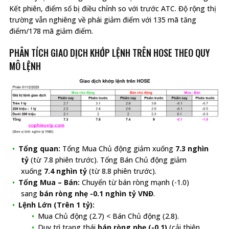
Kết phiên, điểm số bị điều chỉnh so với trước ATC. Độ rộng thị
trường vẫn nghiêng về phái giảm điểm với 135 mã tăng
điểm/178 mã giảm điểm.
PHÂN TÍCH GIAO DỊCH KHỚP LỆNH TRÊN HOSE THEO QUY
MÔ LỆNH
Tổng quan:
Tổng Mua Chủ động giảm xuống
7.3 nghìn
tỷ
(từ 7.8 phiên trước). Tổng Bán Chủ động giảm
xuống
7.4 nghìn tỷ
(từ 8.8 phiên trước).
Tổng Mua – Bán:
Chuyển từ bán ròng mạnh (-1.0)
sang
bán ròng nhẹ -0.1 nghìn tỷ VNĐ
.
Lệnh Lớn (Trên 1 tỷ):
Mua Chủ động (2.7) < Bán Chủ động (2.8).
Duy trì trạng thái
bán ròng nhẹ (-0.1)
(cải thiện