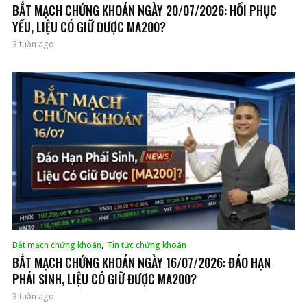
BẮT MẠCH CHỨNG KHOÁN NGÀY 20/07/2026: HỒI PHỤC
YẾU, LIỆU CÓ GIỮ ĐƯỢC MA200?
3 tuần ago
,
Bắt mạch chứng khoán
Tin tức chứng khoán
BẮT MẠCH CHỨNG KHOÁN NGÀY 16/07/2026: ĐÁO HẠN
PHÁI SINH, LIỆU CÓ GIỮ ĐƯỢC MA200?
3 tuần ago