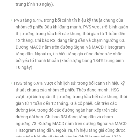
trung bình 10 ngày).
PVS tăng 6.4%, trong bối cảnh tín hiệu kỹ thuật chung của
nhóm cổ phiếu Dầu khí đang mạnh. PVS vượt trội bình quân
thị trường trong hầu hết các khung thời gian từ 1 tuần đến
12 tháng. Chỉ báo RSI đang tăng dần và chạm ngưỡng 63.
Đường MACD nằm trên đường Signal và MACD Histogram
tăng dần. Ngoài ra, tín hiệu tăng giá cũng được xác nhận
bởi yếu tố thanh khoản (khối lượng bằng 184% trung bình
10 ngày).
HSG tăng 6.9%, vượt đỉnh lịch sử, trong bối cảnh tín hiệu kỹ
thuật chung của nhóm cổ phiếu Thép đang mạnh. HSG
vượt trội bình quân thị trường trong hầu hết các khung thời
gian từ 1 tuần đến 12 tháng. Giá cổ phiếu cắt trên các
đường MA, trong đó các đường ngắn hạn xếp trên các
đường dài hạn. Chỉ báo RSI đang tăng dần và chạm
ngưỡng 73. Đường MACD nằm trên đường Signal và MACD
Histogram tăng dần. Ngoài ra, tín hiệu tăng giá cũng được
xác nhận bởi yếu tố thanh khoản (khối lượng bằng 133%