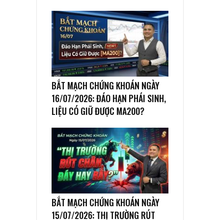
BẮT MẠCH CHỨNG KHOÁN NGÀY
16/07/2026: ĐÁO HẠN PHÁI SINH,
LIỆU CÓ GIỮ ĐƯỢC MA200?
BẮT MẠCH CHỨNG KHOÁN NGÀY
15/07/2026: THỊ TRƯỜNG RÚT