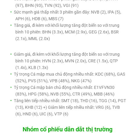
(97), BHN (93), TVN (92), VGI (91)
Sức mạnh giá thấp nhất 3 phiên gần đây: NVB (2), IPA (5),
APH (6), HDB (6), MBS (7)
Tăng giá, đi kèm với khối lượng tăng đột biến so với trung
bình 10 phiên: BHN (3.3x), MCM (2.9x), GEG (2.6x), BSR
(2.1x), MML (2.0x)
Giảm giá, đi kèm với khối lượng tăng đột biến so với trung
bình 10 phiên: HVN (2.3x), MVN (2.0x), CRE (1.5x), QTP
(1.4x), KLB (1.3x)
Tỷ trọng Cá mập mua chủ động nhiều nhất: KDC (68%), GAS
(52%), PVS (51%), VPB (48%), NKG (47%)
Tỷ trọng Cá mập bán chủ động nhiều nhất: E1VFVN30
(83%), HPG (58%), NVB (55%), CTR (49%), MBB (46%)
Tăng liên tiếp nhiều nhất: SMT (18), THD (16), TGG (14), PGT
(13), KHB (12) +) Giảm liên tiếp nhiều nhất: VRG (6), TVB
(6), HND (6), UIC (6), VTP (6)
Nhóm cổ phiếu dẫn dắt thị trường