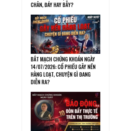
CHÂN, ĐÁY HAY BẪY?
BẮT MẠCH CHỨNG KHOÁN NGÀY
14/07/2026: CỔ PHIẾU GÃY NỀN
HÀNG LOẠT, CHUYỆN GÌ ĐANG
DIỄN RA?