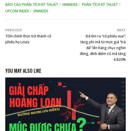
BÁO CÁO PHÂN TÍCH KỸ THUẬT
HNINDEX
PHÂN TÍCH KỸ THUẬT
UPCOM INDEX
VNINDEX
PREVIOUS
NEXT
TDH chính thức trở thành cổ
Đã tìm ra “cổ phiếu vua”:
phiếu họ Louis
tăng phi mã từ mức giá “trà
đá” lên hàng chục nghìn
đồng, đỉnh điểm có mã tăng
4.820%
YOU MAY ALSO LIKE