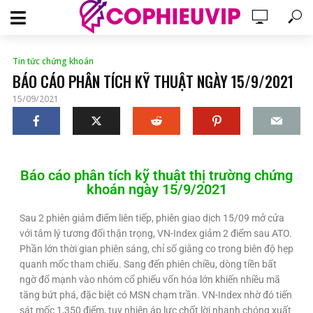
Tin tức chứng khoán
BÁO CÁO PHÂN TÍCH KỸ THUẬT NGÀY 15/9/2021
15/09/2021
Báo cáo phân tích kỹ thuật thị trường chứng
khoán ngày 15/9/2021
Sau 2 phiên giảm điểm liên tiếp, phiên giao dịch 15/09 mở cửa
với tâm lý tương đối thận trọng, VN-Index giảm 2 điểm sau ATO.
Phần lớn thời gian phiên sáng, chỉ số giằng co trong biên độ hẹp
quanh mốc tham chiếu. Sang đến phiên chiều, dòng tiền bất
ngờ đổ mạnh vào nhóm cổ phiếu vốn hóa lớn khiến nhiều mã
tăng bứt phá, đặc biệt có MSN chạm trần. VN-Index nhờ đó tiến
sát mốc 1,350 điểm, tuy nhiên áp lực chốt lời nhanh chóng xuất