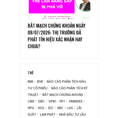
BẮT MẠCH CHỨNG KHOÁN NGÀY
08/07/2026: THỊ TRƯỜNG ĐÃ
PHÁT TÍN HIỆU XÁC NHẬN HAY
CHƯA?
THẺ
BMI
BSR
BÁO CÁO PHÂN TÍCH ĐẦU
TƯ CỔ PHIẾU
BÁO CÁO PHÂN TÍCH KỸ
THUẬT
BẮT MẠCH CHỨNG KHOÁN
CMX
DBC
DPM
FRT
HNINDEX
HPG
HSG
IDC
KBC
LAS
LÃI
SUẤT
LẠM PHÁT
NHÀ ĐẦU TƯ LÂU