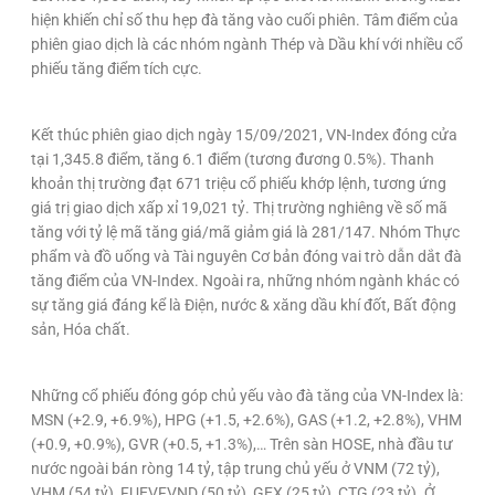
hiện khiến chỉ số thu hẹp đà tăng vào cuối phiên. Tâm điểm của
phiên giao dịch là các nhóm ngành Thép và Dầu khí với nhiều cổ
phiếu tăng điểm tích cực.
Kết thúc phiên giao dịch ngày 15/09/2021, VN-Index đóng cửa
tại 1,345.8 điểm, tăng 6.1 điểm (tương đương 0.5%). Thanh
khoản thị trường đạt 671 triệu cổ phiếu khớp lệnh, tương ứng
giá trị giao dịch xấp xỉ 19,021 tỷ. Thị trường nghiêng về số mã
tăng với tỷ lệ mã tăng giá/mã giảm giá là 281/147. Nhóm Thực
phẩm và đồ uống và Tài nguyên Cơ bản đóng vai trò dẫn dắt đà
tăng điểm của VN-Index. Ngoài ra, những nhóm ngành khác có
sự tăng giá đáng kể là Điện, nước & xăng dầu khí đốt, Bất động
sản, Hóa chất.
Những cổ phiếu đóng góp chủ yếu vào đà tăng của VN-Index là:
MSN (+2.9, +6.9%), HPG (+1.5, +2.6%), GAS (+1.2, +2.8%), VHM
(+0.9, +0.9%), GVR (+0.5, +1.3%),… Trên sàn HOSE, nhà đầu tư
nước ngoài bán ròng 14 tỷ, tập trung chủ yếu ở VNM (72 tỷ),
VHM (54 tỷ), FUEVFVND (50 tỷ), GEX (25 tỷ), CTG (23 tỷ). Ở