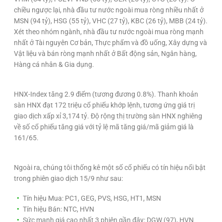
chiều ngược lại, nhà đầu tư nước ngoài mua ròng nhiều nhất ở
MSN (94 tỷ), HSG (55 tỷ), VHC (27 tỷ), KBC (26 tỷ), MBB (24 tỷ).
Xét theo nhóm ngành, nhà đầu tư nước ngoài mua ròng mạnh
nhất ở Tài nguyên Cơ bản, Thực phẩm và đồ uống, Xây dựng và
Vật liệu và bán ròng mạnh nhất ở Bất động sản, Ngân hàng,
Hàng cá nhân & Gia dụng.
HNX-Index tăng 2.9 điểm (tương đương 0.8%). Thanh khoản
sàn HNX đạt 172 triệu cổ phiếu khớp lệnh, tương ứng giá trị
giao dịch xấp xỉ 3,174 tỷ. Độ rộng thị trường sàn HNX nghiêng
về số cổ phiếu tăng giá với tỷ lệ mã tăng giá/mã giảm giá là
161/65.
Ngoài ra, chúng tôi thống kê một số cổ phiếu có tín hiệu nổi bật
trong phiên giao dịch 15/9 như sau:
Tín hiệu Mua: PC1, GEG, PVS, HSG, HT1, MSN
Tín hiệu Bán: NTC, HVN
Sức mạnh giá cao nhất 3 phiên gần đây: DGW (97), HVN