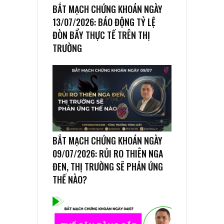
BẮT MẠCH CHỨNG KHOÁN NGÀY
13/07/2026: BÁO ĐỘNG TỶ LỆ
ĐÒN BẨY THỰC TẾ TRÊN THỊ
TRƯỜNG
BẮT MẠCH CHỨNG KHOÁN NGÀY
09/07/2026: RỦI RO THIÊN NGA
ĐEN, THỊ TRƯỜNG SẼ PHẢN ỨNG
THẾ NÀO?