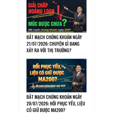
BẮT MẠCH CHỨNG KHOÁN NGÀY
21/07/2026: CHUYỆN GÌ ĐANG
XẢY RA VỚI THỊ TRƯỜNG?
BẮT MẠCH CHỨNG KHOÁN NGÀY
20/07/2026: HỒI PHỤC YẾU, LIỆU
CÓ GIỮ ĐƯỢC MA200?