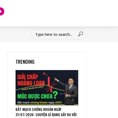
TRENDING
BẮT MẠCH CHỨNG KHOÁN NGÀY
21/07/2026: CHUYỆN GÌ ĐANG XẢY RA VỚI