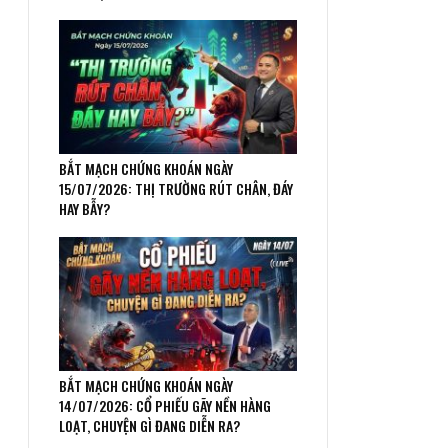
BẮT MẠCH CHỨNG KHOÁN NGÀY
15/07/2026: THỊ TRƯỜNG RÚT CHÂN, ĐÁY
HAY BẪY?
BẮT MẠCH CHỨNG KHOÁN NGÀY
14/07/2026: CỔ PHIẾU GÃY NỀN HÀNG
LOẠT, CHUYỆN GÌ ĐANG DIỄN RA?