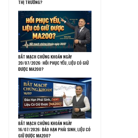
THỊ TRƯỜNG?
BẮT MẠCH CHỨNG KHOÁN NGÀY
20/07/2026: HỒI PHỤC YẾU, LIỆU CÓ GIỮ
ĐƯỢC MA200?
BẮT MẠCH CHỨNG KHOÁN NGÀY
16/07/2026: ĐÁO HẠN PHÁI SINH, LIỆU CÓ
GIỮ ĐƯỢC MA200?