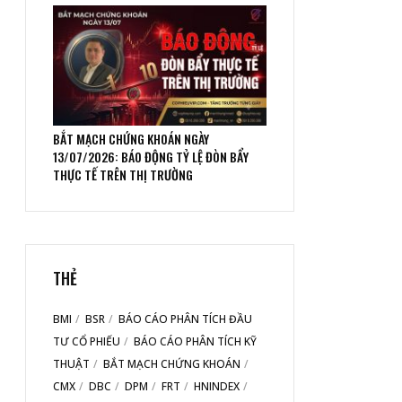
BẮT MẠCH CHỨNG KHOÁN NGÀY
13/07/2026: BÁO ĐỘNG TỶ LỆ ĐÒN BẨY
THỰC TẾ TRÊN THỊ TRƯỜNG
THẺ
BMI
BSR
BÁO CÁO PHÂN TÍCH ĐẦU
TƯ CỔ PHIẾU
BÁO CÁO PHÂN TÍCH KỸ
THUẬT
BẮT MẠCH CHỨNG KHOÁN
CMX
DBC
DPM
FRT
HNINDEX