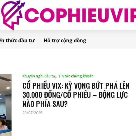
ến thức đầu tư
Hỗ trợ cộng đồng
,
Khuyến nghị đầu tư
Tin tức chứng khoán
CỔ PHIẾU VIX: KỲ VỌNG BỨT PHÁ LÊN
30.000 ĐỒNG/CỔ PHIẾU – ĐỘNG LỰC
NÀO PHÍA SAU?
23/07/2025