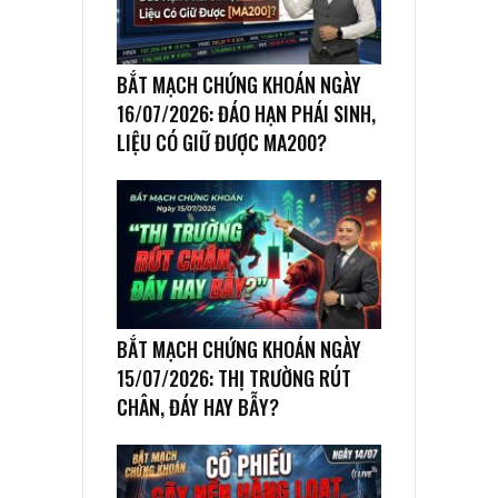
BẮT MẠCH CHỨNG KHOÁN NGÀY
16/07/2026: ĐÁO HẠN PHÁI SINH,
LIỆU CÓ GIỮ ĐƯỢC MA200?
BẮT MẠCH CHỨNG KHOÁN NGÀY
15/07/2026: THỊ TRƯỜNG RÚT
CHÂN, ĐÁY HAY BẪY?