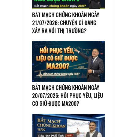
BẮT MẠCH CHỨNG KHOÁN NGÀY
21/07/2026: CHUYỆN GÌ ĐANG
XẢY RA VỚI THỊ TRƯỜNG?
BẮT MẠCH CHỨNG KHOÁN NGÀY
20/07/2026: HỒI PHỤC YẾU, LIỆU
CÓ GIỮ ĐƯỢC MA200?