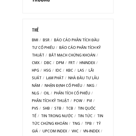
THẺ
BMI
BSR
BÁO CÁO PHÂN TÍCH ĐẦU
TƯ CỔ PHIẾU
BÁO CÁO PHÂN TÍCH KỸ
THUẬT
BẮT MẠCH CHỨNG KHOÁN
CMX
DBC
DPM
FRT
HNINDEX
HPG
HSG
IDC
KBC
LAS
LÃI
SUẤT
LẠM PHÁT
NHÀ ĐẦU TƯ LÂU
NĂM
NHẬN ĐỊNH CỔ PHIẾU
NKG
NLG
OIL
PHÂN TÍCH CỔ PHIẾU
PHÂN TÍCH KỸ THUẬT
POW
PVI
PVS
SHB
STB
TCB
TIN QUỐC
TẾ
TIN TRONG NƯỚC
TIN TỨC
TIN
TỨC CHỨNG KHOÁN
TNG
TPB
TỶ
GIÁ
UPCOM INDEX
VHC
VN-INDEX