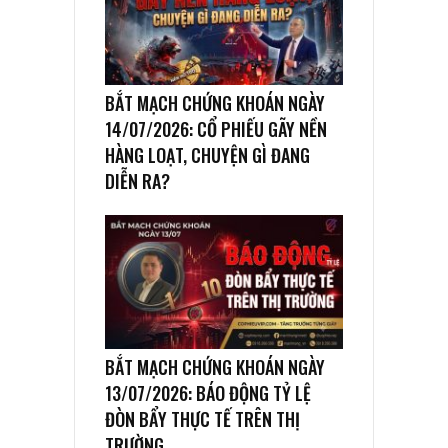
BẮT MẠCH CHỨNG KHOÁN NGÀY
14/07/2026: CỔ PHIẾU GÃY NỀN
HÀNG LOẠT, CHUYỆN GÌ ĐANG
DIỄN RA?
BẮT MẠCH CHỨNG KHOÁN NGÀY
13/07/2026: BÁO ĐỘNG TỶ LỆ
ĐÒN BẨY THỰC TẾ TRÊN THỊ
TRƯỜNG