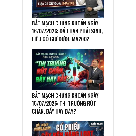
BẮT MẠCH CHỨNG KHOÁN NGÀY
16/07/2026: ĐÁO HẠN PHÁI SINH,
LIỆU CÓ GIỮ ĐƯỢC MA200?
BẮT MẠCH CHỨNG KHOÁN NGÀY
15/07/2026: THỊ TRƯỜNG RÚT
CHÂN, ĐÁY HAY BẪY?