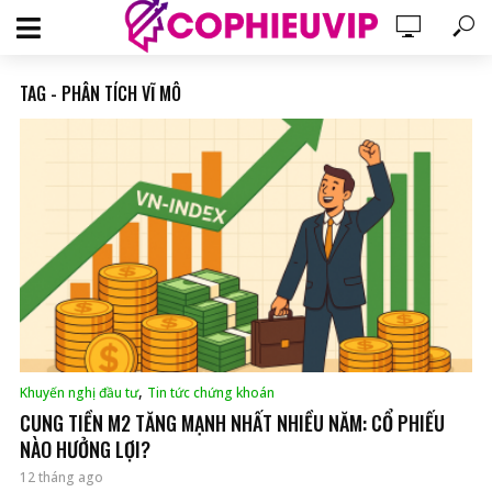
TAG - PHÂN TÍCH VĨ MÔ
,
Khuyến nghị đầu tư
Tin tức chứng khoán
CUNG TIỀN M2 TĂNG MẠNH NHẤT NHIỀU NĂM: CỔ PHIẾU
NÀO HƯỞNG LỢI?
12 tháng ago