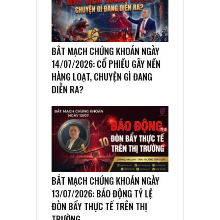
BẮT MẠCH CHỨNG KHOÁN NGÀY
14/07/2026: CỔ PHIẾU GÃY NỀN
HÀNG LOẠT, CHUYỆN GÌ ĐANG
DIỄN RA?
BẮT MẠCH CHỨNG KHOÁN NGÀY
13/07/2026: BÁO ĐỘNG TỶ LỆ
ĐÒN BẨY THỰC TẾ TRÊN THỊ
TRƯỜNG