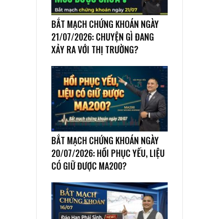
BẮT MẠCH CHỨNG KHOÁN NGÀY
21/07/2026: CHUYỆN GÌ ĐANG
XẢY RA VỚI THỊ TRƯỜNG?
BẮT MẠCH CHỨNG KHOÁN NGÀY
20/07/2026: HỒI PHỤC YẾU, LIỆU
CÓ GIỮ ĐƯỢC MA200?