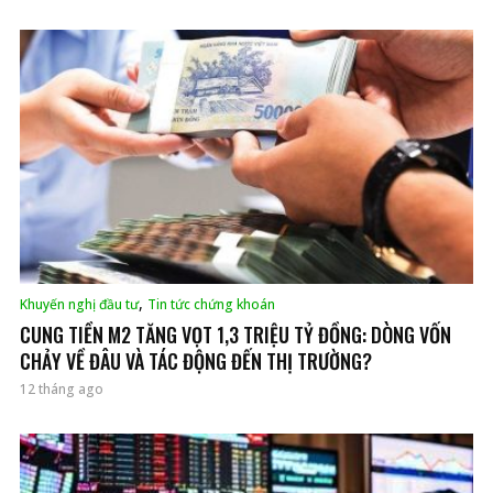
,
Khuyến nghị đầu tư
Tin tức chứng khoán
CUNG TIỀN M2 TĂNG VỌT 1,3 TRIỆU TỶ ĐỒNG: DÒNG VỐN
CHẢY VỀ ĐÂU VÀ TÁC ĐỘNG ĐẾN THỊ TRƯỜNG?
12 tháng ago