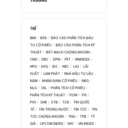
THẺ
BMI
BSR
BÁO CÁO PHÂN TÍCH ĐẦU
TƯ CỔ PHIẾU
BÁO CÁO PHÂN TÍCH KỸ
THUẬT
BẮT MẠCH CHỨNG KHOÁN
CMX
DBC
DPM
FRT
HNINDEX
HPG
HSG
IDC
KBC
LAS
LÃI
SUẤT
LẠM PHÁT
NHÀ ĐẦU TƯ LÂU
NĂM
NHẬN ĐỊNH CỔ PHIẾU
NKG
NLG
OIL
PHÂN TÍCH CỔ PHIẾU
PHÂN TÍCH KỸ THUẬT
POW
PVI
PVS
SHB
STB
TCB
TIN QUỐC
TẾ
TIN TRONG NƯỚC
TIN TỨC
TIN
TỨC CHỨNG KHOÁN
TNG
TPB
TỶ
GIÁ
UPCOM INDEX
VHC
VN-INDEX