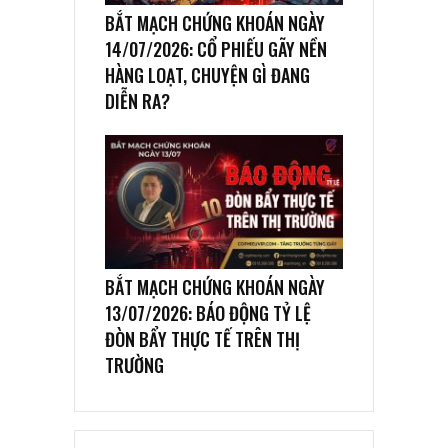
BẮT MẠCH CHỨNG KHOÁN NGÀY
14/07/2026: CỔ PHIẾU GÃY NỀN
HÀNG LOẠT, CHUYỆN GÌ ĐANG
DIỄN RA?
BẮT MẠCH CHỨNG KHOÁN NGÀY
13/07/2026: BÁO ĐỘNG TỶ LỆ
ĐÒN BẨY THỰC TẾ TRÊN THỊ
TRƯỜNG