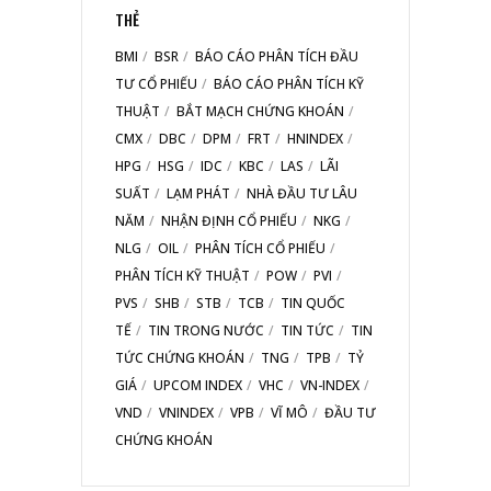
THẺ
BMI
BSR
BÁO CÁO PHÂN TÍCH ĐẦU
TƯ CỔ PHIẾU
BÁO CÁO PHÂN TÍCH KỸ
THUẬT
BẮT MẠCH CHỨNG KHOÁN
CMX
DBC
DPM
FRT
HNINDEX
HPG
HSG
IDC
KBC
LAS
LÃI
SUẤT
LẠM PHÁT
NHÀ ĐẦU TƯ LÂU
NĂM
NHẬN ĐỊNH CỔ PHIẾU
NKG
NLG
OIL
PHÂN TÍCH CỔ PHIẾU
PHÂN TÍCH KỸ THUẬT
POW
PVI
PVS
SHB
STB
TCB
TIN QUỐC
TẾ
TIN TRONG NƯỚC
TIN TỨC
TIN
TỨC CHỨNG KHOÁN
TNG
TPB
TỶ
GIÁ
UPCOM INDEX
VHC
VN-INDEX
VND
VNINDEX
VPB
VĨ MÔ
ĐẦU TƯ
CHỨNG KHOÁN