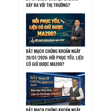
XẢY RA VỚI THỊ TRƯỜNG?
BẮT MẠCH CHỨNG KHOÁN NGÀY
20/07/2026: HỒI PHỤC YẾU, LIỆU
CÓ GIỮ ĐƯỢC MA200?
BẮT MẠCH CHỨNG KHOÁN NGÀY