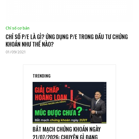
Chỉ số cơ bản
CHỈ SỐ P/E LÀ GÌ? ỨNG DỤNG P/E TRONG ĐẦU TƯ CHỨNG
KHOÁN NHƯ THẾ NÀO?
01/09/2021
TRENDING
BẮT MẠCH CHỨNG KHOÁN NGÀY
21/07/2026: CHUYỆN GÌ ĐANG