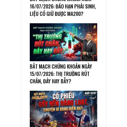
16/07/2026: ĐÁO HẠN PHÁI SINH,
LIỆU CÓ GIỮ ĐƯỢC MA200?
BẮT MẠCH CHỨNG KHOÁN NGÀY
15/07/2026: THỊ TRƯỜNG RÚT
CHÂN, ĐÁY HAY BẪY?