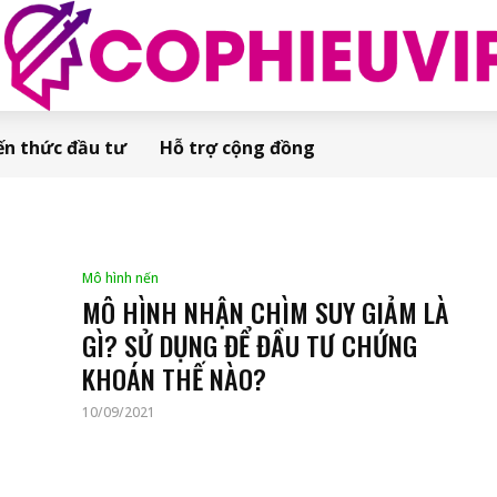
ến thức đầu tư
Hỗ trợ cộng đồng
Mô hình nến
MÔ HÌNH NHẬN CHÌM SUY GIẢM LÀ
GÌ? SỬ DỤNG ĐỂ ĐẦU TƯ CHỨNG
KHOÁN THẾ NÀO?
10/09/2021