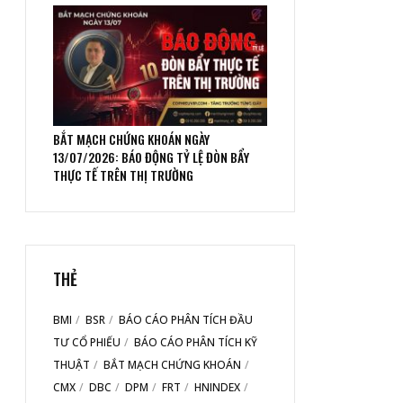
BẮT MẠCH CHỨNG KHOÁN NGÀY
13/07/2026: BÁO ĐỘNG TỶ LỆ ĐÒN BẨY
THỰC TẾ TRÊN THỊ TRƯỜNG
THẺ
BMI
BSR
BÁO CÁO PHÂN TÍCH ĐẦU
TƯ CỔ PHIẾU
BÁO CÁO PHÂN TÍCH KỸ
THUẬT
BẮT MẠCH CHỨNG KHOÁN
CMX
DBC
DPM
FRT
HNINDEX