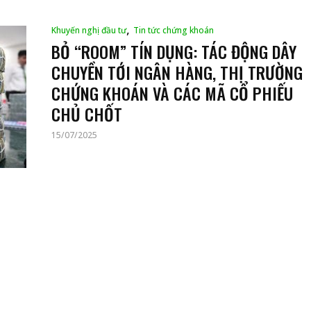
,
Khuyến nghị đầu tư
Tin tức chứng khoán
BỎ “ROOM” TÍN DỤNG: TÁC ĐỘNG DÂY
CHUYỀN TỚI NGÂN HÀNG, THỊ TRƯỜNG
CHỨNG KHOÁN VÀ CÁC MÃ CỔ PHIẾU
CHỦ CHỐT
15/07/2025