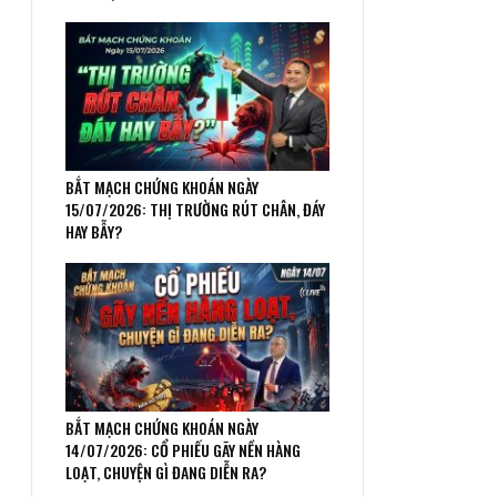
BẮT MẠCH CHỨNG KHOÁN NGÀY
15/07/2026: THỊ TRƯỜNG RÚT CHÂN, ĐÁY
HAY BẪY?
BẮT MẠCH CHỨNG KHOÁN NGÀY
14/07/2026: CỔ PHIẾU GÃY NỀN HÀNG
LOẠT, CHUYỆN GÌ ĐANG DIỄN RA?