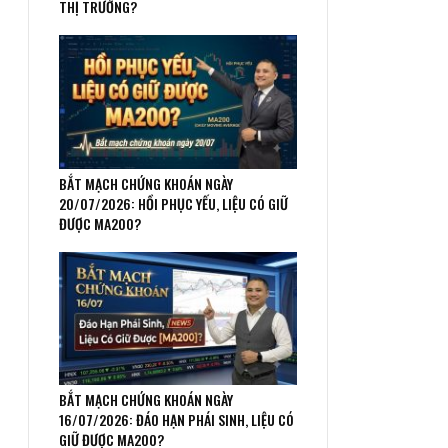
THỊ TRƯỜNG?
BẮT MẠCH CHỨNG KHOÁN NGÀY
20/07/2026: HỒI PHỤC YẾU, LIỆU CÓ GIỮ
ĐƯỢC MA200?
BẮT MẠCH CHỨNG KHOÁN NGÀY
16/07/2026: ĐÁO HẠN PHÁI SINH, LIỆU CÓ
GIỮ ĐƯỢC MA200?