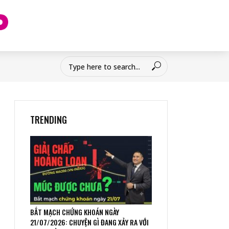
TRENDING
BẮT MẠCH CHỨNG KHOÁN NGÀY
21/07/2026: CHUYỆN GÌ ĐANG XẢY RA VỚI