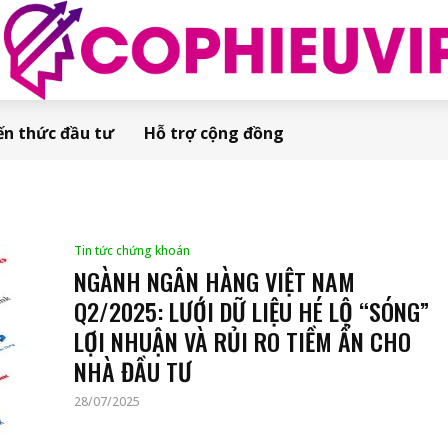
ến thức đầu tư
Hỗ trợ cộng đồng
Tin tức chứng khoán
NGÀNH NGÂN HÀNG VIỆT NAM
Q2/2025: LƯỚI DỮ LIỆU HÉ LỘ “SÓNG”
LỢI NHUẬN VÀ RỦI RO TIỀM ẨN CHO
NHÀ ĐẦU TƯ
28/07/2025