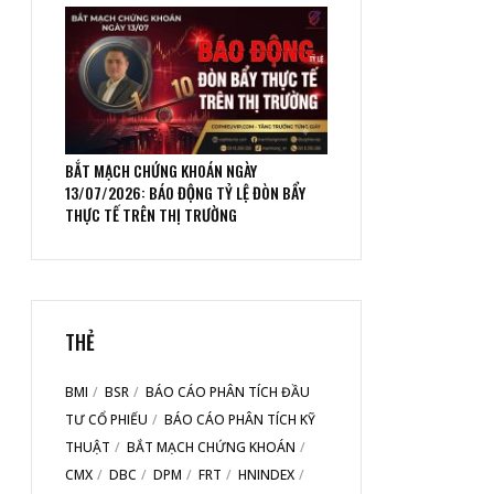
BẮT MẠCH CHỨNG KHOÁN NGÀY
13/07/2026: BÁO ĐỘNG TỶ LỆ ĐÒN BẨY
THỰC TẾ TRÊN THỊ TRƯỜNG
THẺ
BMI
BSR
BÁO CÁO PHÂN TÍCH ĐẦU
TƯ CỔ PHIẾU
BÁO CÁO PHÂN TÍCH KỸ
THUẬT
BẮT MẠCH CHỨNG KHOÁN
CMX
DBC
DPM
FRT
HNINDEX