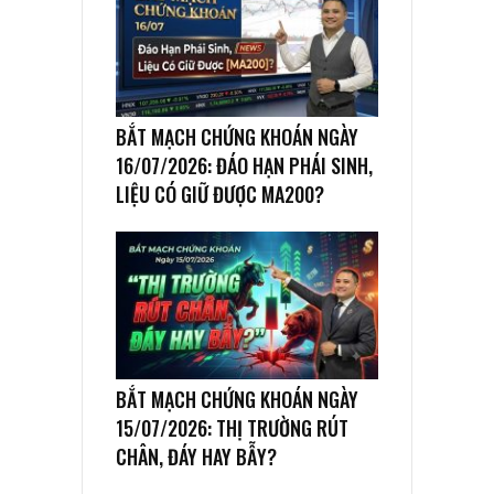
BẮT MẠCH CHỨNG KHOÁN NGÀY
16/07/2026: ĐÁO HẠN PHÁI SINH,
LIỆU CÓ GIỮ ĐƯỢC MA200?
BẮT MẠCH CHỨNG KHOÁN NGÀY
15/07/2026: THỊ TRƯỜNG RÚT
CHÂN, ĐÁY HAY BẪY?