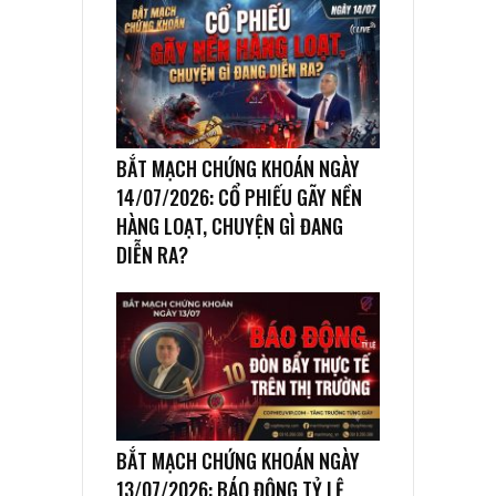
BẮT MẠCH CHỨNG KHOÁN NGÀY
14/07/2026: CỔ PHIẾU GÃY NỀN
HÀNG LOẠT, CHUYỆN GÌ ĐANG
DIỄN RA?
BẮT MẠCH CHỨNG KHOÁN NGÀY
13/07/2026: BÁO ĐỘNG TỶ LỆ