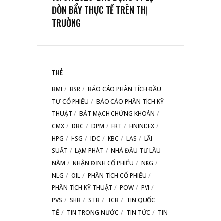
ĐÒN BẨY THỰC TẾ TRÊN THỊ
TRƯỜNG
THẺ
BMI
BSR
BÁO CÁO PHÂN TÍCH ĐẦU
TƯ CỔ PHIẾU
BÁO CÁO PHÂN TÍCH KỸ
THUẬT
BẮT MẠCH CHỨNG KHOÁN
CMX
DBC
DPM
FRT
HNINDEX
HPG
HSG
IDC
KBC
LAS
LÃI
SUẤT
LẠM PHÁT
NHÀ ĐẦU TƯ LÂU
NĂM
NHẬN ĐỊNH CỔ PHIẾU
NKG
NLG
OIL
PHÂN TÍCH CỔ PHIẾU
PHÂN TÍCH KỸ THUẬT
POW
PVI
PVS
SHB
STB
TCB
TIN QUỐC
TẾ
TIN TRONG NƯỚC
TIN TỨC
TIN