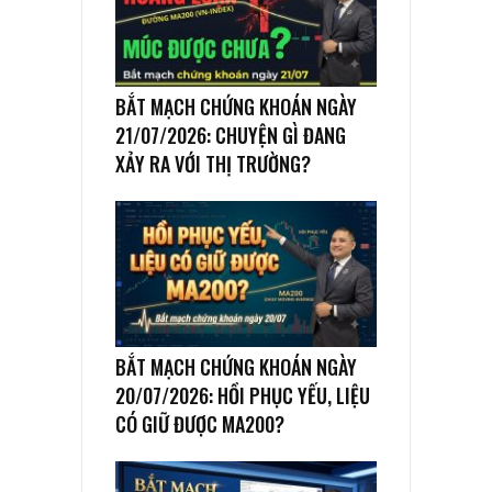
BẮT MẠCH CHỨNG KHOÁN NGÀY
21/07/2026: CHUYỆN GÌ ĐANG
XẢY RA VỚI THỊ TRƯỜNG?
BẮT MẠCH CHỨNG KHOÁN NGÀY
20/07/2026: HỒI PHỤC YẾU, LIỆU
CÓ GIỮ ĐƯỢC MA200?