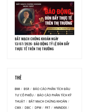
BẮT MẠCH CHỨNG KHOÁN NGÀY
13/07/2026: BÁO ĐỘNG TỶ LỆ ĐÒN BẨY
THỰC TẾ TRÊN THỊ TRƯỜNG
THẺ
BMI
BSR
BÁO CÁO PHÂN TÍCH ĐẦU
TƯ CỔ PHIẾU
BÁO CÁO PHÂN TÍCH KỸ
THUẬT
BẮT MẠCH CHỨNG KHOÁN
CMX
DBC
DPM
FRT
HNINDEX