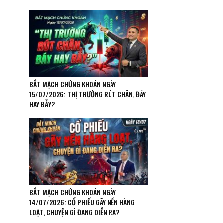
BẮT MẠCH CHỨNG KHOÁN NGÀY
15/07/2026: THỊ TRƯỜNG RÚT CHÂN, ĐÁY
HAY BẪY?
BẮT MẠCH CHỨNG KHOÁN NGÀY
14/07/2026: CỔ PHIẾU GÃY NỀN HÀNG
LOẠT, CHUYỆN GÌ ĐANG DIỄN RA?