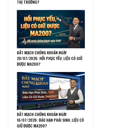
THỊ TRƯỜNG?
BẮT MẠCH CHỨNG KHOÁN NGÀY
20/07/2026: HỒI PHỤC YẾU, LIỆU CÓ GIỮ
ĐƯỢC MA200?
BẮT MẠCH CHỨNG KHOÁN NGÀY
16/07/2026: ĐÁO HẠN PHÁI SINH, LIỆU CÓ
GIỮ ĐƯỢC MA200?