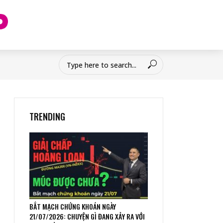
TRENDING
BẮT MẠCH CHỨNG KHOÁN NGÀY
21/07/2026: CHUYỆN GÌ ĐANG XẢY RA VỚI