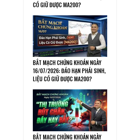
CÓ GIỮ ĐƯỢC MA200?
BẮT MẠCH CHỨNG KHOÁN NGÀY
16/07/2026: ĐÁO HẠN PHÁI SINH,
LIỆU CÓ GIỮ ĐƯỢC MA200?
BẮT MẠCH CHỨNG KHOÁN NGÀY