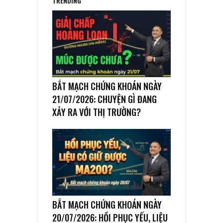
TRENDING
BẮT MẠCH CHỨNG KHOÁN NGÀY
21/07/2026: CHUYỆN GÌ ĐANG
XẢY RA VỚI THỊ TRƯỜNG?
BẮT MẠCH CHỨNG KHOÁN NGÀY
20/07/2026: HỒI PHỤC YẾU, LIỆU