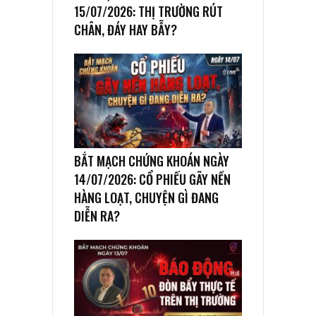
15/07/2026: THỊ TRƯỜNG RÚT
CHÂN, ĐÁY HAY BẪY?
BẮT MẠCH CHỨNG KHOÁN NGÀY
14/07/2026: CỔ PHIẾU GÃY NỀN
HÀNG LOẠT, CHUYỆN GÌ ĐANG
DIỄN RA?