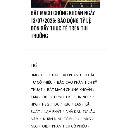
BẮT MẠCH CHỨNG KHOÁN NGÀY
13/07/2026: BÁO ĐỘNG TỶ LỆ
ĐÒN BẨY THỰC TẾ TRÊN THỊ
TRƯỜNG
THẺ
BMI
BSR
BÁO CÁO PHÂN TÍCH ĐẦU
TƯ CỔ PHIẾU
BÁO CÁO PHÂN TÍCH KỸ
THUẬT
BẮT MẠCH CHỨNG KHOÁN
CMX
DBC
DPM
FRT
HNINDEX
HPG
HSG
IDC
KBC
LAS
LÃI
SUẤT
LẠM PHÁT
NHÀ ĐẦU TƯ LÂU
NĂM
NHẬN ĐỊNH CỔ PHIẾU
NKG
NLG
OIL
PHÂN TÍCH CỔ PHIẾU