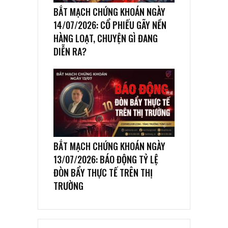
BẮT MẠCH CHỨNG KHOÁN NGÀY
14/07/2026: CỔ PHIẾU GÃY NỀN
HÀNG LOẠT, CHUYỆN GÌ ĐANG
DIỄN RA?
BẮT MẠCH CHỨNG KHOÁN NGÀY
13/07/2026: BÁO ĐỘNG TỶ LỆ
ĐÒN BẨY THỰC TẾ TRÊN THỊ
TRƯỜNG