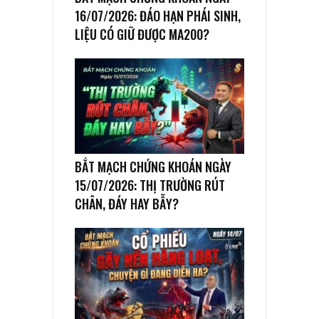
16/07/2026: ĐÁO HẠN PHÁI SINH,
LIỆU CÓ GIỮ ĐƯỢC MA200?
BẮT MẠCH CHỨNG KHOÁN NGÀY
15/07/2026: THỊ TRƯỜNG RÚT
CHÂN, ĐÁY HAY BẪY?