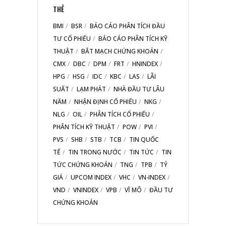
THẺ
BMI
BSR
BÁO CÁO PHÂN TÍCH ĐẦU
TƯ CỔ PHIẾU
BÁO CÁO PHÂN TÍCH KỸ
THUẬT
BẮT MẠCH CHỨNG KHOÁN
CMX
DBC
DPM
FRT
HNINDEX
HPG
HSG
IDC
KBC
LAS
LÃI
SUẤT
LẠM PHÁT
NHÀ ĐẦU TƯ LÂU
NĂM
NHẬN ĐỊNH CỔ PHIẾU
NKG
NLG
OIL
PHÂN TÍCH CỔ PHIẾU
PHÂN TÍCH KỸ THUẬT
POW
PVI
PVS
SHB
STB
TCB
TIN QUỐC
TẾ
TIN TRONG NƯỚC
TIN TỨC
TIN
TỨC CHỨNG KHOÁN
TNG
TPB
TỶ
GIÁ
UPCOM INDEX
VHC
VN-INDEX
VND
VNINDEX
VPB
VĨ MÔ
ĐẦU TƯ
CHỨNG KHOÁN