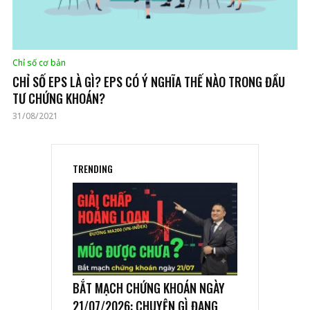
Chỉ số cơ bản
CHỈ SỐ EPS LÀ GÌ? EPS CÓ Ý NGHĨA THẾ NÀO TRONG ĐẦU
TƯ CHỨNG KHOÁN?
31/08/2021
TRENDING
BẮT MẠCH CHỨNG KHOÁN NGÀY
21/07/2026: CHUYỆN GÌ ĐANG