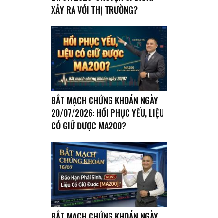
XẢY RA VỚI THỊ TRƯỜNG?
BẮT MẠCH CHỨNG KHOÁN NGÀY
20/07/2026: HỒI PHỤC YẾU, LIỆU
CÓ GIỮ ĐƯỢC MA200?
BẮT MẠCH CHỨNG KHOÁN NGÀY