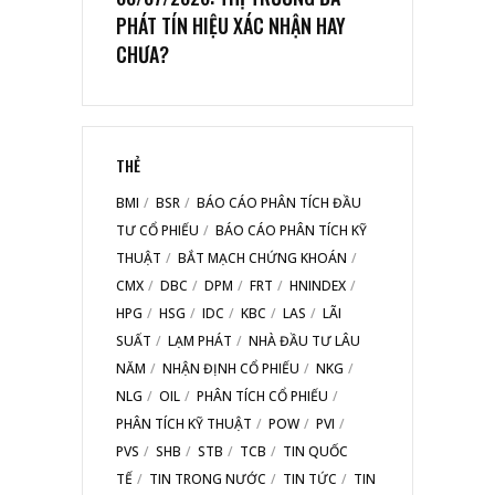
PHÁT TÍN HIỆU XÁC NHẬN HAY
CHƯA?
THẺ
BMI
BSR
BÁO CÁO PHÂN TÍCH ĐẦU
TƯ CỔ PHIẾU
BÁO CÁO PHÂN TÍCH KỸ
THUẬT
BẮT MẠCH CHỨNG KHOÁN
CMX
DBC
DPM
FRT
HNINDEX
HPG
HSG
IDC
KBC
LAS
LÃI
SUẤT
LẠM PHÁT
NHÀ ĐẦU TƯ LÂU
NĂM
NHẬN ĐỊNH CỔ PHIẾU
NKG
NLG
OIL
PHÂN TÍCH CỔ PHIẾU
PHÂN TÍCH KỸ THUẬT
POW
PVI
PVS
SHB
STB
TCB
TIN QUỐC
TẾ
TIN TRONG NƯỚC
TIN TỨC
TIN