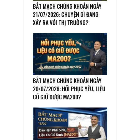
BẮT MẠCH CHỨNG KHOÁN NGÀY
21/07/2026: CHUYỆN GÌ ĐANG
XẢY RA VỚI THỊ TRƯỜNG?
BẮT MẠCH CHỨNG KHOÁN NGÀY
20/07/2026: HỒI PHỤC YẾU, LIỆU
CÓ GIỮ ĐƯỢC MA200?