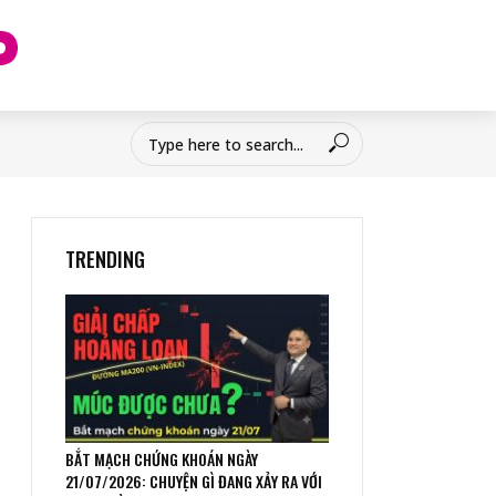
TRENDING
BẮT MẠCH CHỨNG KHOÁN NGÀY
21/07/2026: CHUYỆN GÌ ĐANG XẢY RA VỚI