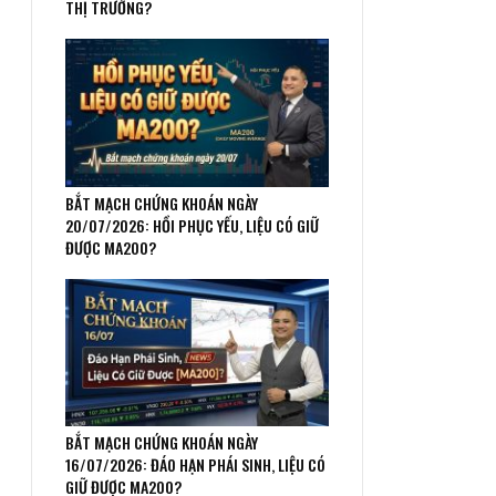
THỊ TRƯỜNG?
BẮT MẠCH CHỨNG KHOÁN NGÀY
20/07/2026: HỒI PHỤC YẾU, LIỆU CÓ GIỮ
ĐƯỢC MA200?
BẮT MẠCH CHỨNG KHOÁN NGÀY
16/07/2026: ĐÁO HẠN PHÁI SINH, LIỆU CÓ
GIỮ ĐƯỢC MA200?