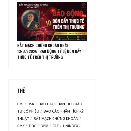
BẮT MẠCH CHỨNG KHOÁN NGÀY
13/07/2026: BÁO ĐỘNG TỶ LỆ ĐÒN BẨY
THỰC TẾ TRÊN THỊ TRƯỜNG
THẺ
BMI
BSR
BÁO CÁO PHÂN TÍCH ĐẦU
TƯ CỔ PHIẾU
BÁO CÁO PHÂN TÍCH KỸ
THUẬT
BẮT MẠCH CHỨNG KHOÁN
CMX
DBC
DPM
FRT
HNINDEX