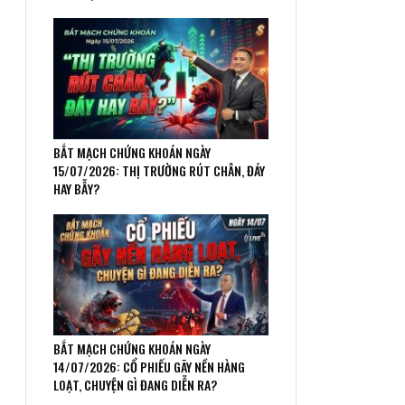
BẮT MẠCH CHỨNG KHOÁN NGÀY
15/07/2026: THỊ TRƯỜNG RÚT CHÂN, ĐÁY
HAY BẪY?
BẮT MẠCH CHỨNG KHOÁN NGÀY
14/07/2026: CỔ PHIẾU GÃY NỀN HÀNG
LOẠT, CHUYỆN GÌ ĐANG DIỄN RA?