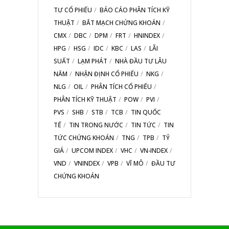
TƯ CỔ PHIẾU
BÁO CÁO PHÂN TÍCH KỸ
THUẬT
BẮT MẠCH CHỨNG KHOÁN
CMX
DBC
DPM
FRT
HNINDEX
HPG
HSG
IDC
KBC
LAS
LÃI
SUẤT
LẠM PHÁT
NHÀ ĐẦU TƯ LÂU
NĂM
NHẬN ĐỊNH CỔ PHIẾU
NKG
NLG
OIL
PHÂN TÍCH CỔ PHIẾU
PHÂN TÍCH KỸ THUẬT
POW
PVI
PVS
SHB
STB
TCB
TIN QUỐC
TẾ
TIN TRONG NƯỚC
TIN TỨC
TIN
TỨC CHỨNG KHOÁN
TNG
TPB
TỶ
GIÁ
UPCOM INDEX
VHC
VN-INDEX
VND
VNINDEX
VPB
VĨ MÔ
ĐẦU TƯ
CHỨNG KHOÁN