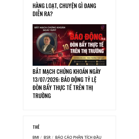
HÀNG LOẠT, CHUYỆN GÌ ĐANG
DIỄN RA?
BẮT MẠCH CHỨNG KHOÁN NGÀY
13/07/2026: BÁO ĐỘNG TỶ LỆ
ĐÒN BẨY THỰC TẾ TRÊN THỊ
TRƯỜNG
THẺ
BMI
BSR
BÁO CÁO PHÂN TÍCH ĐẦU