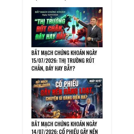
BẮT MẠCH CHỨNG KHOÁN NGÀY
15/07/2026: THỊ TRƯỜNG RÚT
CHÂN, ĐÁY HAY BẪY?
BẮT MẠCH CHỨNG KHOÁN NGÀY
14/07/2026: CỔ PHIẾU GÃY NỀN