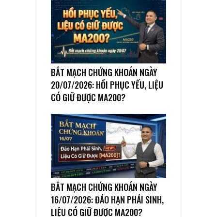
BẮT MẠCH CHỨNG KHOÁN NGÀY
20/07/2026: HỒI PHỤC YẾU, LIỆU
CÓ GIỮ ĐƯỢC MA200?
BẮT MẠCH CHỨNG KHOÁN NGÀY
16/07/2026: ĐÁO HẠN PHÁI SINH,
LIỆU CÓ GIỮ ĐƯỢC MA200?