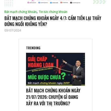
,
Bắt mạch chứng khoán
Tin tức chứng khoán
BẮT MẠCH CHỨNG KHOÁN NGÀY 4/7: CẦM TIỀN LẠI THẤY
ĐỨNG NGỒI KHÔNG YÊN?
03/07/2024
TRENDING
BẮT MẠCH CHỨNG KHOÁN NGÀY
21/07/2026: CHUYỆN GÌ ĐANG
XẢY RA VỚI THỊ TRƯỜNG?