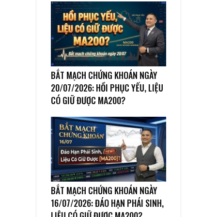
BẮT MẠCH CHỨNG KHOÁN NGÀY
20/07/2026: HỒI PHỤC YẾU, LIỆU
CÓ GIỮ ĐƯỢC MA200?
BẮT MẠCH CHỨNG KHOÁN NGÀY
16/07/2026: ĐÁO HẠN PHÁI SINH,
LIỆU CÓ GIỮ ĐƯỢC MA200?