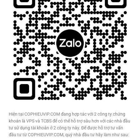
Hiện tại COPHIEUVIP.COM đang hợp tác với 2 công ty chứng
khoán là VPS và TCBS để có thể hỗ trợ sâu hơn với các nhà đầu
tư sử dụng tài khoản ở 2 công ty này. Để được hỗ trợ tư vấn
đầu tư từ COPHIEUVIP.COM, quý nhà đầu tư hãy làm như sau: