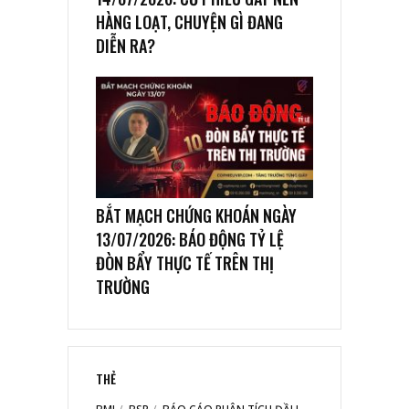
HÀNG LOẠT, CHUYỆN GÌ ĐANG
DIỄN RA?
BẮT MẠCH CHỨNG KHOÁN NGÀY
13/07/2026: BÁO ĐỘNG TỶ LỆ
ĐÒN BẨY THỰC TẾ TRÊN THỊ
TRƯỜNG
THẺ