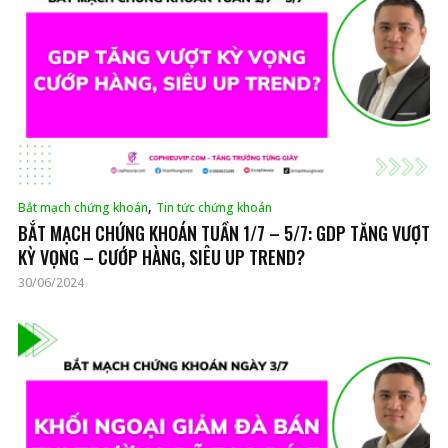
,
Bắt mạch chứng khoán
Tin tức chứng khoán
BẮT MẠCH CHỨNG KHOÁN TUẦN 1/7 – 5/7: GDP TĂNG VƯỢT
KỲ VỌNG – CƯỚP HÀNG, SIÊU UP TREND?
30/06/2024