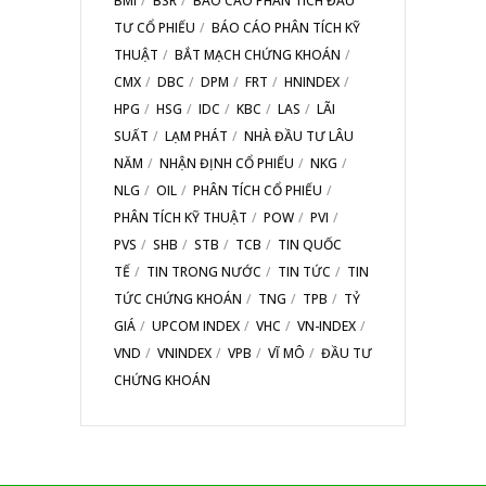
BMI
BSR
BÁO CÁO PHÂN TÍCH ĐẦU
TƯ CỔ PHIẾU
BÁO CÁO PHÂN TÍCH KỸ
THUẬT
BẮT MẠCH CHỨNG KHOÁN
CMX
DBC
DPM
FRT
HNINDEX
HPG
HSG
IDC
KBC
LAS
LÃI
SUẤT
LẠM PHÁT
NHÀ ĐẦU TƯ LÂU
NĂM
NHẬN ĐỊNH CỔ PHIẾU
NKG
NLG
OIL
PHÂN TÍCH CỔ PHIẾU
PHÂN TÍCH KỸ THUẬT
POW
PVI
PVS
SHB
STB
TCB
TIN QUỐC
TẾ
TIN TRONG NƯỚC
TIN TỨC
TIN
TỨC CHỨNG KHOÁN
TNG
TPB
TỶ
GIÁ
UPCOM INDEX
VHC
VN-INDEX
VND
VNINDEX
VPB
VĨ MÔ
ĐẦU TƯ
CHỨNG KHOÁN