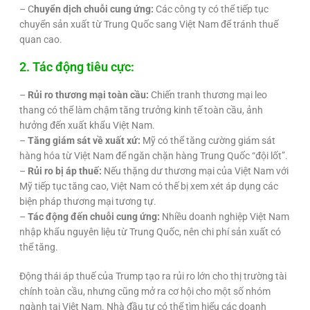
– C
huyển dịch chuỗi cung ứng:
Các công ty có thể tiếp tục
chuyển sản xuất từ Trung Quốc sang Việt Nam để tránh thuế
quan cao.
2. Tác động tiêu cực:
–
Rủi ro thương mại toàn cầu:
Chiến tranh thương mại leo
thang có thể làm chậm tăng trưởng kinh tế toàn cầu, ảnh
hưởng đến xuất khẩu Việt Nam.
–
Tăng giám sát về xuất xứ:
Mỹ có thể tăng cường giám sát
hàng hóa từ Việt Nam để ngăn chặn hàng Trung Quốc “đội lốt”.
–
Rủi ro bị áp thuế:
Nếu thặng dư thương mại của Việt Nam với
Mỹ tiếp tục tăng cao, Việt Nam có thế bị xem xét áp dụng các
biện pháp thương mại tương tự.
–
Tác động đến chuỗi cung ứng:
Nhiều doanh nghiệp Việt Nam
nhập khẩu nguyên liệu từ Trung Quốc, nên chi phí sản xuất có
thể tăng.
Động thái áp thuế của Trump tạo ra rủi ro lớn cho thị trường tài
chính toàn cầu, nhưng cũng mở ra cơ hội cho một số nhóm
ngành tại Việt Nam. Nhà đầu tư có thể tìm hiểu các doanh