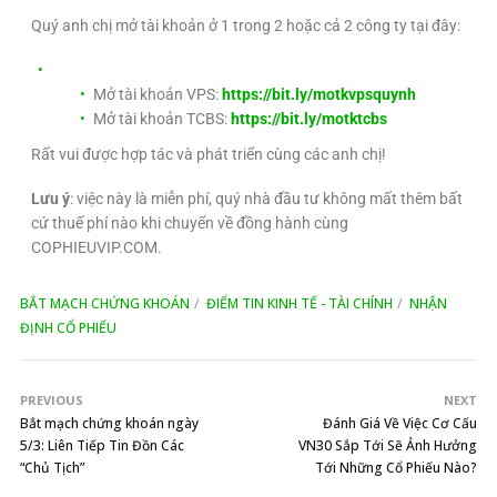
Quý anh chị mở tài khoản ở 1 trong 2 hoặc cả 2 công ty tại đây:
Mở tài khoản VPS:
https://bit.ly/motkvpsquynh
Mở tài khoản TCBS:
https://bit.ly/motktcbs
Rất vui được hợp tác và phát triển cùng các anh chị!
Lưu ý
: việc này là miễn phí, quý nhà đầu tư không mất thêm bất
cứ thuế phí nào khi chuyển về đồng hành cùng
COPHIEUVIP.COM.
BẮT MẠCH CHỨNG KHOÁN
ĐIỂM TIN KINH TẾ - TÀI CHÍNH
NHẬN
ĐỊNH CỔ PHIẾU
PREVIOUS
NEXT
Bắt mạch chứng khoán ngày
Đánh Giá Về Việc Cơ Cấu
5/3: Liên Tiếp Tin Đồn Các
VN30 Sắp Tới Sẽ Ảnh Hưởng
“Chủ Tịch”
Tới Những Cổ Phiếu Nào?