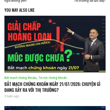
ngồi không yên?
Thị trường đã tạo đáy?
YOU MAY ALSO LIKE
,
Bắt mạch chứng khoán
Tin tức chứng khoán
BẮT MẠCH CHỨNG KHOÁN NGÀY 21/07/2026: CHUYỆN GÌ
ĐANG XẢY RA VỚI THỊ TRƯỜNG?
3 tuần ago