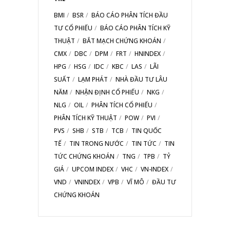
BMI
BSR
BÁO CÁO PHÂN TÍCH ĐẦU
TƯ CỔ PHIẾU
BÁO CÁO PHÂN TÍCH KỸ
THUẬT
BẮT MẠCH CHỨNG KHOÁN
CMX
DBC
DPM
FRT
HNINDEX
HPG
HSG
IDC
KBC
LAS
LÃI
SUẤT
LẠM PHÁT
NHÀ ĐẦU TƯ LÂU
NĂM
NHẬN ĐỊNH CỔ PHIẾU
NKG
NLG
OIL
PHÂN TÍCH CỔ PHIẾU
PHÂN TÍCH KỸ THUẬT
POW
PVI
PVS
SHB
STB
TCB
TIN QUỐC
TẾ
TIN TRONG NƯỚC
TIN TỨC
TIN
TỨC CHỨNG KHOÁN
TNG
TPB
TỶ
GIÁ
UPCOM INDEX
VHC
VN-INDEX
VND
VNINDEX
VPB
VĨ MÔ
ĐẦU TƯ
CHỨNG KHOÁN