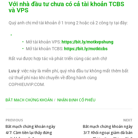
Với nhà đầu tư chưa có cả tài khoản TCBS
và VPS
Quý anh chị mở tài khoản ở 1 trong 2 hoặc cả 2 công ty tại đây:
Mở tài khoản VPS:
https://bit.ly/motkvpshung
Mở tài khoản TCBS:
https://bit.ly/motktcbs
Rất vui được hợp tác và phát triển cùng các anh chị!
Lưu ý
: việc này là miễn phí, quý nhà đầu tư không mất thêm bất
cứ thuế phí nào khi chuyển về đồng hành cùng
COPHIEUVIP.COM.
BẮT MẠCH CHỨNG KHOÁN
NHẬN ĐỊNH CỔ PHIẾU
PREVIOUS
NEXT
Bắt mạch chứng khoán ngày
Bắt mạch chứng khoán ngày
4/7: Cầm tiền lại thấy đứng
3/7: Khối ngoại giảm đà bán