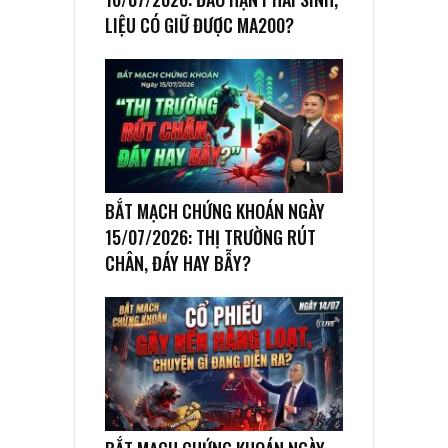
LIỆU CÓ GIỮ ĐƯỢC MA200?
BẮT MẠCH CHỨNG KHOÁN NGÀY
15/07/2026: THỊ TRƯỜNG RÚT
CHÂN, ĐÁY HAY BẪY?