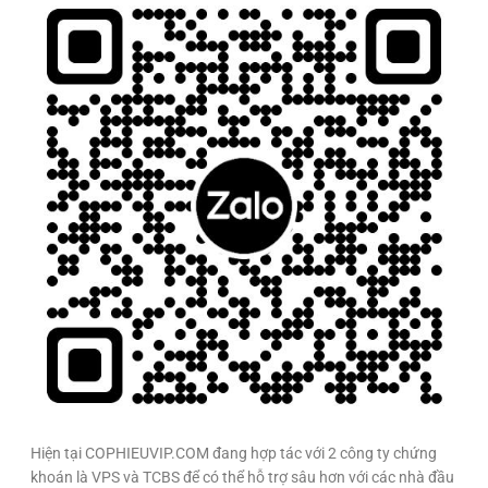
Hiện tại COPHIEUVIP.COM đang hợp tác với 2 công ty chứng
khoán là VPS và TCBS để có thể hỗ trợ sâu hơn với các nhà đầu