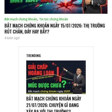
,
Bắt mạch chứng khoán
Tin tức chứng khoán
BẮT MẠCH CHỨNG KHOÁN NGÀY 15/07/2026: THỊ TRƯỜNG
RÚT CHÂN, ĐÁY HAY BẪY?
4 tuần ago
TRENDING
BẮT MẠCH CHỨNG KHOÁN NGÀY
21/07/2026: CHUYỆN GÌ ĐANG
XẢY RA VỚI THỊ TRƯỜNG?