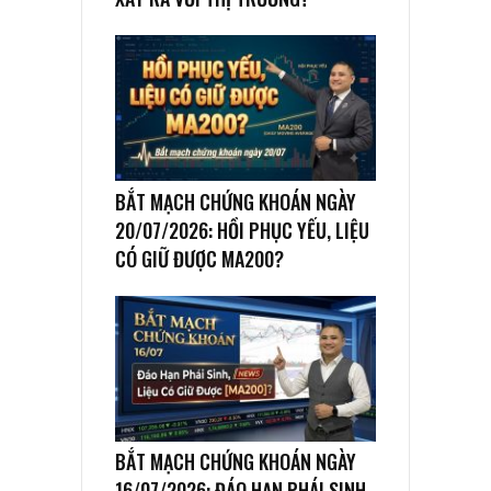
BẮT MẠCH CHỨNG KHOÁN NGÀY
20/07/2026: HỒI PHỤC YẾU, LIỆU
CÓ GIỮ ĐƯỢC MA200?
BẮT MẠCH CHỨNG KHOÁN NGÀY
16/07/2026: ĐÁO HẠN PHÁI SINH,