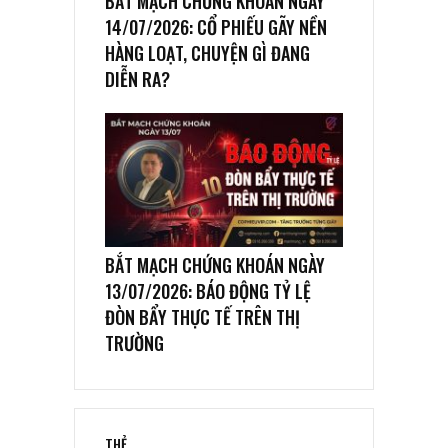
BẮT MẠCH CHỨNG KHOÁN NGÀY
14/07/2026: CỔ PHIẾU GÃY NỀN
HÀNG LOẠT, CHUYỆN GÌ ĐANG
DIỄN RA?
BẮT MẠCH CHỨNG KHOÁN NGÀY
13/07/2026: BÁO ĐỘNG TỶ LỆ
ĐÒN BẨY THỰC TẾ TRÊN THỊ
TRƯỜNG
THẺ