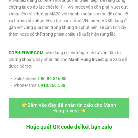
VN-Index đang có phiên hồi phục thứ 3 liên tiếp. Đà tăng cũng
chững lại do áp lực chốt lời T+. VN-Index vẫn cần phải vượt dứt
khoát lên trên đường MA20 với thanh khoản lan tỏa để củng cố
xu hướng hồi phục. Hiện tại, các chỉ số VN-Index, VN30 đang ở
gần với vùng quá bán trong khung 30 phút nên sẽ cần tích lũy
thêm hoặc có thể trong phiên chiều sẽ xuất hiện rung lắc.
COPHIEUVIP.COM
hiện đang có chương trình tư vấn đầu tư
chứng khoán, hãy nhắn tin cho
Mạnh Hùng Invest
qua zalo để
được hỗ trợ:
Zalo/phone:
086.86.316.88
Phone/sms:
0918.266.588
Bấm vào đây để nhắn tin zalo cho Mạnh
Hùng Invest
Hoặc quét QR code để kết bạn zalo