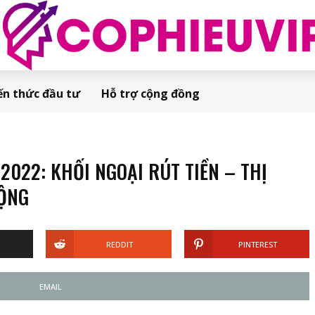
ến thức đầu tư
Hỗ trợ cộng đồng
022: KHỐI NGOẠI RÚT TIỀN – THỊ
RỘNG
REDDIT
PINTEREST
EMAIL