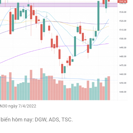
N30 ngày 7/4/2022
t biến hôm nay: DGW, ADS, TSC.