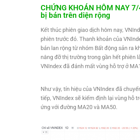
CHỨNG KHOÁN HÔM NAY 7/4/20
bị bán trên diện rộng
Kết thúc phiên giao dịch hôm nay, VNIn
phiên trước đó. Thanh khoản của VNIndex
bán lan rộng từ nhóm Bất động sản ra 
nâng đỡ thị trường trong gần hết phiên 
VNIndex đã đánh mất vùng hỗ trợ ở MA1
Như vậy, tín hiệu của VNIndex đã chuyển
tiếp, VNIndex sẽ kiểm định lại vùng hỗ t
ứng với đường MA20 và MA50.