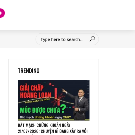
TRENDING
BẮT MẠCH CHỨNG KHOÁN NGÀY
21/07/2026: CHUYỆN GÌ ĐANG XẢY RA VỚI