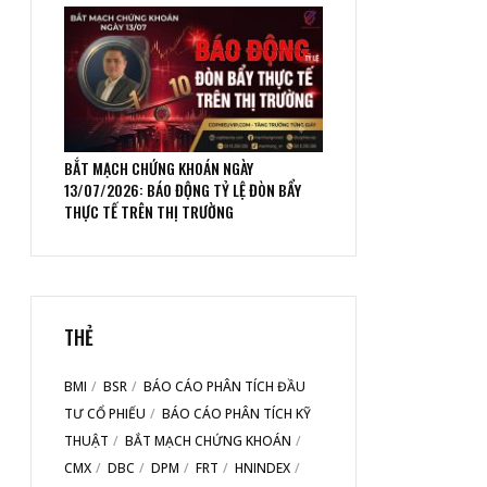
BẮT MẠCH CHỨNG KHOÁN NGÀY
13/07/2026: BÁO ĐỘNG TỶ LỆ ĐÒN BẨY
THỰC TẾ TRÊN THỊ TRƯỜNG
THẺ
BMI
BSR
BÁO CÁO PHÂN TÍCH ĐẦU
TƯ CỔ PHIẾU
BÁO CÁO PHÂN TÍCH KỸ
THUẬT
BẮT MẠCH CHỨNG KHOÁN
CMX
DBC
DPM
FRT
HNINDEX