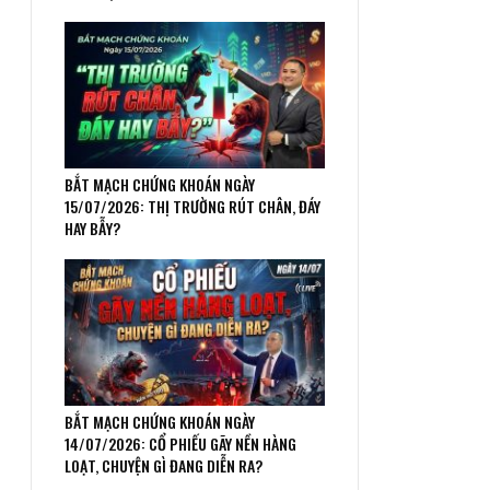
BẮT MẠCH CHỨNG KHOÁN NGÀY
15/07/2026: THỊ TRƯỜNG RÚT CHÂN, ĐÁY
HAY BẪY?
BẮT MẠCH CHỨNG KHOÁN NGÀY
14/07/2026: CỔ PHIẾU GÃY NỀN HÀNG
LOẠT, CHUYỆN GÌ ĐANG DIỄN RA?