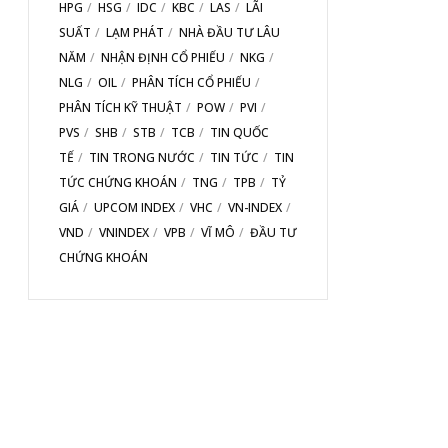
HPG
HSG
IDC
KBC
LAS
LÃI
SUẤT
LẠM PHÁT
NHÀ ĐẦU TƯ LÂU
NĂM
NHẬN ĐỊNH CỔ PHIẾU
NKG
NLG
OIL
PHÂN TÍCH CỔ PHIẾU
PHÂN TÍCH KỸ THUẬT
POW
PVI
PVS
SHB
STB
TCB
TIN QUỐC
TẾ
TIN TRONG NƯỚC
TIN TỨC
TIN
TỨC CHỨNG KHOÁN
TNG
TPB
TỶ
GIÁ
UPCOM INDEX
VHC
VN-INDEX
VND
VNINDEX
VPB
VĨ MÔ
ĐẦU TƯ
CHỨNG KHOÁN