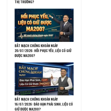
THỊ TRƯỜNG?
BẮT MẠCH CHỨNG KHOÁN NGÀY
20/07/2026: HỒI PHỤC YẾU, LIỆU CÓ GIỮ
ĐƯỢC MA200?
BẮT MẠCH CHỨNG KHOÁN NGÀY
16/07/2026: ĐÁO HẠN PHÁI SINH, LIỆU CÓ
GIỮ ĐƯỢC MA200?