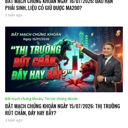
BẮT MẠCH CHỨNG KHOÁN NGÀY 16/07/2026: ĐÁO HẠN
PHÁI SINH, LIỆU CÓ GIỮ ĐƯỢC MA200?
3 tuần ago
,
Bắt mạch chứng khoán
Tin tức chứng khoán
BẮT MẠCH CHỨNG KHOÁN NGÀY 15/07/2026: THỊ TRƯỜNG
RÚT CHÂN, ĐÁY HAY BẪY?
3 tuần ago