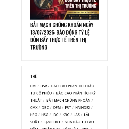
BẮT MẠCH CHỨNG KHOÁN NGÀY
13/07/2026: BÁO ĐỘNG TỶ LỆ
ĐÒN BẨY THỰC TẾ TRÊN THỊ
TRƯỜNG
THẺ
BMI
BSR
BÁO CÁO PHÂN TÍCH ĐẦU
TƯ CỔ PHIẾU
BÁO CÁO PHÂN TÍCH KỸ
THUẬT
BẮT MẠCH CHỨNG KHOÁN
CMX
DBC
DPM
FRT
HNINDEX
HPG
HSG
IDC
KBC
LAS
LÃI
SUẤT
LẠM PHÁT
NHÀ ĐẦU TƯ LÂU