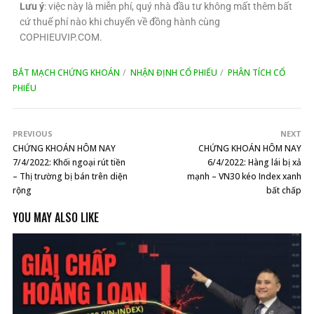
Lưu ý
: việc này là miễn phí, quý nhà đầu tư không mất thêm bất
cứ thuế phí nào khi chuyển về đồng hành cùng
COPHIEUVIP.COM.
BẮT MẠCH CHỨNG KHOÁN
NHẬN ĐỊNH CỔ PHIẾU
PHÂN TÍCH CỔ
PHIẾU
PREVIOUS
NEXT
CHỨNG KHOÁN HÔM NAY
CHỨNG KHOÁN HÔM NAY
7/4/2022: Khối ngoại rút tiền
6/4/2022: Hàng lái bị xả
– Thị trường bị bán trên diện
mạnh – VN30 kéo Index xanh
rộng
bất chấp​
YOU MAY ALSO LIKE