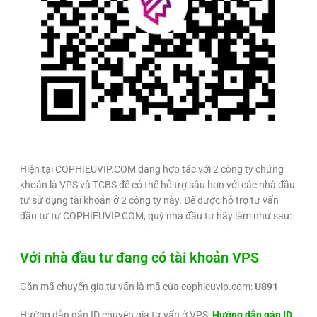
Hiện tại COPHIEUVIP.COM đang hợp tác với 2 công ty chứng
khoán là VPS và TCBS để có thể hỗ trợ sâu hơn với các nhà đầu
tư sử dụng tài khoản ở 2 công ty này. Để được hỗ trợ tư vấn
đầu tư từ COPHIEUVIP.COM, quý nhà đầu tư hãy làm như sau:
Với nhà đầu tư đang có tài khoản VPS
Gắn mã chuyển gia tư vấn là mã của cophieuvip.com:
U891
Hướng dẫn gắn ID chuyên gia tư vấn ở VPS:
Hướng dẫn gán ID