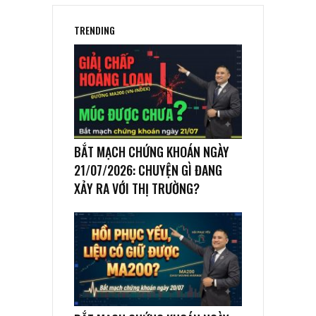
TRENDING
BẮT MẠCH CHỨNG KHOÁN NGÀY
21/07/2026: CHUYỆN GÌ ĐANG
XẢY RA VỚI THỊ TRƯỜNG?