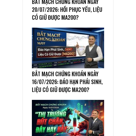
BẮT MẠCH CHỨNG KHOÁN NGÀY
20/07/2026: HỒI PHỤC YẾU, LIỆU
CÓ GIỮ ĐƯỢC MA200?
BẮT MẠCH CHỨNG KHOÁN NGÀY
16/07/2026: ĐÁO HẠN PHÁI SINH,
LIỆU CÓ GIỮ ĐƯỢC MA200?