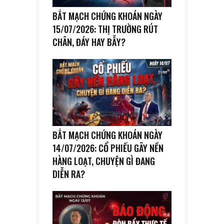
BẮT MẠCH CHỨNG KHOÁN NGÀY
15/07/2026: THỊ TRƯỜNG RÚT
CHÂN, ĐÁY HAY BẪY?
BẮT MẠCH CHỨNG KHOÁN NGÀY
14/07/2026: CỔ PHIẾU GÃY NỀN
HÀNG LOẠT, CHUYỆN GÌ ĐANG
DIỄN RA?