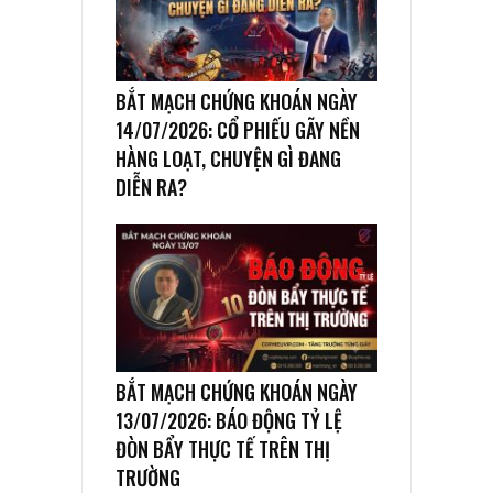
BẮT MẠCH CHỨNG KHOÁN NGÀY
14/07/2026: CỔ PHIẾU GÃY NỀN
HÀNG LOẠT, CHUYỆN GÌ ĐANG
DIỄN RA?
BẮT MẠCH CHỨNG KHOÁN NGÀY
13/07/2026: BÁO ĐỘNG TỶ LỆ
ĐÒN BẨY THỰC TẾ TRÊN THỊ
TRƯỜNG