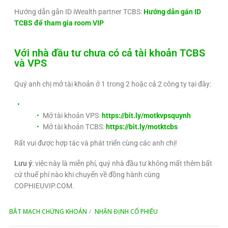
Hướng dẫn gắn ID iWealth partner TCBS:
Hướng dẫn gán ID
TCBS để tham gia room VIP
Với nhà đầu tư chưa có cả tài khoản TCBS
và VPS
Quý anh chị mở tài khoản ở 1 trong 2 hoặc cả 2 công ty tại đây:
Mở tài khoản VPS:
https://bit.ly/motkvpsquynh
Mở tài khoản TCBS:
https://bit.ly/motktcbs
Rất vui được hợp tác và phát triển cùng các anh chị!
Lưu ý
: việc này là miễn phí, quý nhà đầu tư không mất thêm bất
cứ thuế phí nào khi chuyển về đồng hành cùng
COPHIEUVIP.COM.
BẮT MẠCH CHỨNG KHOÁN
NHẬN ĐỊNH CỔ PHIẾU