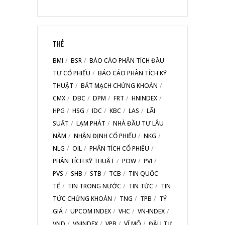
THẺ
BMI
BSR
BÁO CÁO PHÂN TÍCH ĐẦU
TƯ CỔ PHIẾU
BÁO CÁO PHÂN TÍCH KỸ
THUẬT
BẮT MẠCH CHỨNG KHOÁN
CMX
DBC
DPM
FRT
HNINDEX
HPG
HSG
IDC
KBC
LAS
LÃI
SUẤT
LẠM PHÁT
NHÀ ĐẦU TƯ LÂU
NĂM
NHẬN ĐỊNH CỔ PHIẾU
NKG
NLG
OIL
PHÂN TÍCH CỔ PHIẾU
PHÂN TÍCH KỸ THUẬT
POW
PVI
PVS
SHB
STB
TCB
TIN QUỐC
TẾ
TIN TRONG NƯỚC
TIN TỨC
TIN
TỨC CHỨNG KHOÁN
TNG
TPB
TỶ
GIÁ
UPCOM INDEX
VHC
VN-INDEX
VND
VNINDEX
VPB
VĨ MÔ
ĐẦU TƯ