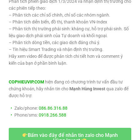
Phân tích phiên giao dịch 1/3/2024 và nhận định thị trường cho
các phiên tiếp theo:
– Phân tích các chỉ số chính, chỉ số các nhóm ngành.
– Phân tích diễn biến, đồ thị, thanh khoản VN-Index
– Phân tích thị trường phái sinh: kháng cự, hỗ trợ phái sinh. Số
liệu giao dịch phái sinh của Tự doanh và khối ngoại.
– Phân tích dòng tiền, các giao dịch đáng chú ý.
– Tín hiệu Smart Trading và nhận định thị trường.
Hãy xem video để được phân tích chi tiết hơn và comment ý
kiến của bạn ở phần bình luận.
COPHIEUVIP.COM
hiện đang có chương trình tư vấn đầu tư
chứng khoán, hãy nhắn tin cho
Mạnh Hùng Invest
qua zalo để
được hỗ trợ:
Zalo/phone:
086.86.316.88
Phone/sms:
0918.266.588
Bấm vào đây để nhắn tin zalo cho Mạnh