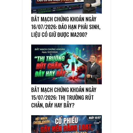
BẮT MẠCH CHỨNG KHOÁN NGÀY
16/07/2026: ĐÁO HẠN PHÁI SINH,
LIỆU CÓ GIỮ ĐƯỢC MA200?
BẮT MẠCH CHỨNG KHOÁN NGÀY
15/07/2026: THỊ TRƯỜNG RÚT
CHÂN, ĐÁY HAY BẪY?