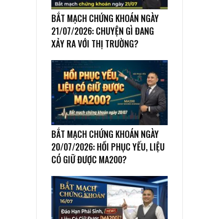
BẮT MẠCH CHỨNG KHOÁN NGÀY
21/07/2026: CHUYỆN GÌ ĐANG
XẢY RA VỚI THỊ TRƯỜNG?
BẮT MẠCH CHỨNG KHOÁN NGÀY
20/07/2026: HỒI PHỤC YẾU, LIỆU
CÓ GIỮ ĐƯỢC MA200?