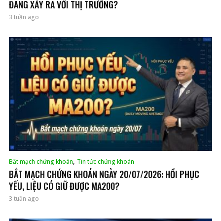
ĐANG XẢY RA VỚI THỊ TRƯỜNG?
3 tuần ago
,
Bắt mạch chứng khoán
Tin tức chứng khoán
BẮT MẠCH CHỨNG KHOÁN NGÀY 20/07/2026: HỒI PHỤC
YẾU, LIỆU CÓ GIỮ ĐƯỢC MA200?
3 tuần ago