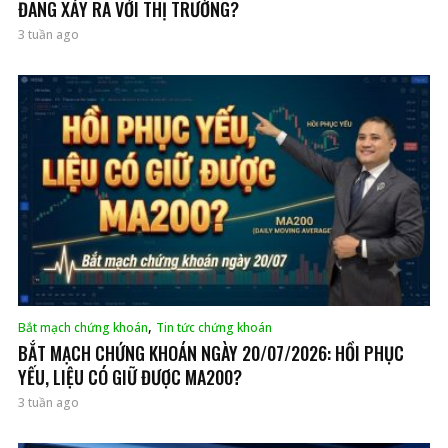
ĐANG XẢY RA VỚI THỊ TRƯỜNG?
3 tuần ago
,
Bắt mạch chứng khoán
Tin tức chứng khoán
BẮT MẠCH CHỨNG KHOÁN NGÀY 20/07/2026: HỒI PHỤC
YẾU, LIỆU CÓ GIỮ ĐƯỢC MA200?
3 tuần ago