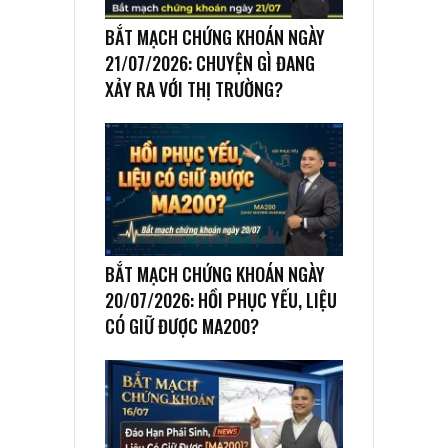
BẮT MẠCH CHỨNG KHOÁN NGÀY
21/07/2026: CHUYỆN GÌ ĐANG
XẢY RA VỚI THỊ TRƯỜNG?
BẮT MẠCH CHỨNG KHOÁN NGÀY
20/07/2026: HỒI PHỤC YẾU, LIỆU
CÓ GIỮ ĐƯỢC MA200?