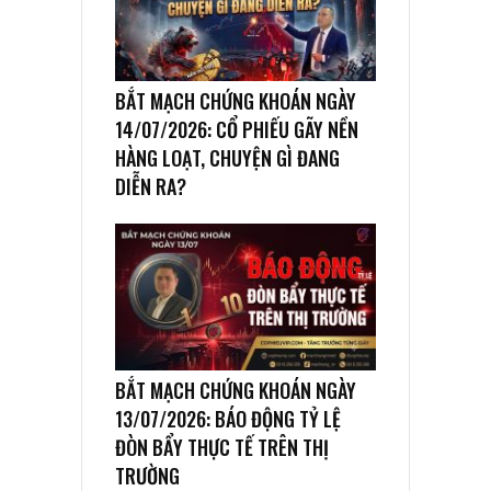
BẮT MẠCH CHỨNG KHOÁN NGÀY
14/07/2026: CỔ PHIẾU GÃY NỀN
HÀNG LOẠT, CHUYỆN GÌ ĐANG
DIỄN RA?
BẮT MẠCH CHỨNG KHOÁN NGÀY
13/07/2026: BÁO ĐỘNG TỶ LỆ
ĐÒN BẨY THỰC TẾ TRÊN THỊ
TRƯỜNG