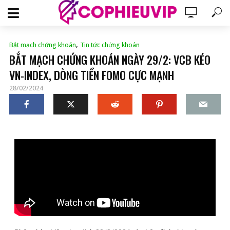
,
Bắt mạch chứng khoán
Tin tức chứng khoán
BẮT MẠCH CHỨNG KHOÁN NGÀY 29/2: VCB KÉO
VN-INDEX, DÒNG TIỀN FOMO CỰC MẠNH
28/02/2024