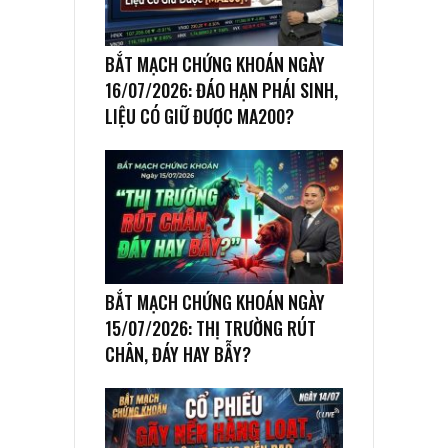
BẮT MẠCH CHỨNG KHOÁN NGÀY
16/07/2026: ĐÁO HẠN PHÁI SINH,
LIỆU CÓ GIỮ ĐƯỢC MA200?
BẮT MẠCH CHỨNG KHOÁN NGÀY
15/07/2026: THỊ TRƯỜNG RÚT
CHÂN, ĐÁY HAY BẪY?