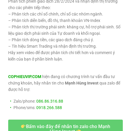
Phân tích phiên giao dịch 28/2/2024 và nhận định thị trường
cho các phiên tiếp theo:
– Phân tích các chỉ số chính, chỉ số các nhóm ngành.
– Phân tích diễn biến, đồ thị, thanh khoản VN-Index
– Phân tích thị trường phái sinh: kháng cự, hỗ trợ phái sinh. Số
liệu giao dịch phái sinh của Tự doanh và khối ngoại.
– Phân tích dòng tiền, các giao dịch đáng chú ý.
– Tín hiệu Smart Trading và nhận định thị trường.
Hãy xem video để được phân tích chi tiết hơn và comment ý
kiến của bạn ở phần bình luận.
COPHIEUVIP.COM
hiện đang có chương trình tư vấn đầu tư
chứng khoán, hãy nhắn tin cho
Mạnh Hùng Invest
qua zalo để
được hỗ trợ:
Zalo/phone:
086.86.316.88
Phone/sms:
0918.266.588
Bấm vào đây để nhắn tin zalo cho Mạnh