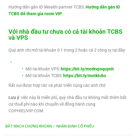
Hướng dẫn gắn ID iWealth partner TCBS:
Hướng dẫn gán ID
TCBS để tham gia room VIP
Với nhà đầu tư chưa có cả tài khoản TCBS
và VPS
Quý anh chị mở tài khoản ở 1 trong 2 hoặc cả 2 công ty tại đây:
Mở tài khoản VPS:
https://bit.ly/motkvpsquynh
Mở tài khoản TCBS:
https://bit.ly/motktcbs
Rất vui được hợp tác và phát triển cùng các anh chị!
Lưu ý
: việc này là miễn phí, quý nhà đầu tư không mất thêm bất
cứ thuế phí nào khi chuyển về đồng hành cùng
COPHIEUVIP.COM.
BẮT MẠCH CHỨNG KHOÁN
NHẬN ĐỊNH CỔ PHIẾU