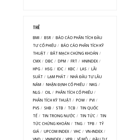
THẺ
BMI
BSR
BÁO CÁO PHÂN TÍCH ĐẦU
TƯ CỔ PHIẾU
BÁO CÁO PHÂN TÍCH KỸ
THUẬT
BẮT MẠCH CHỨNG KHOÁN
CMX
DBC
DPM
FRT
HNINDEX
HPG
HSG
IDC
KBC
LAS
LÃI
SUẤT
LẠM PHÁT
NHÀ ĐẦU TƯ LÂU
NĂM
NHẬN ĐỊNH CỔ PHIẾU
NKG
NLG
OIL
PHÂN TÍCH CỔ PHIẾU
PHÂN TÍCH KỸ THUẬT
POW
PVI
PVS
SHB
STB
TCB
TIN QUỐC
TẾ
TIN TRONG NƯỚC
TIN TỨC
TIN
TỨC CHỨNG KHOÁN
TNG
TPB
TỶ
GIÁ
UPCOM INDEX
VHC
VN-INDEX
VND
VNINDEX
VPB
VĨ MÔ
ĐẦU TƯ