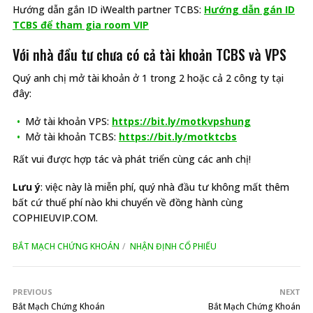
Hướng dẫn gắn ID iWealth partner TCBS:
Hướng dẫn gán ID
TCBS để tham gia room VIP
Với nhà đầu tư chưa có cả tài khoản TCBS và VPS
Quý anh chị mở tài khoản ở 1 trong 2 hoặc cả 2 công ty tại
đây:
Mở tài khoản VPS:
https://bit.ly/motkvpshung
Mở tài khoản TCBS:
https://bit.ly/motktcbs
Rất vui được hợp tác và phát triển cùng các anh chị!
Lưu ý
: việc này là miễn phí, quý nhà đầu tư không mất thêm
bất cứ thuế phí nào khi chuyển về đồng hành cùng
COPHIEUVIP.COM.
BẮT MẠCH CHỨNG KHOÁN
NHẬN ĐỊNH CỔ PHIẾU
PREVIOUS
NEXT
Bắt Mạch Chứng Khoán
Bắt Mạch Chứng Khoán