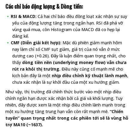
Các chỉ báo động lượng & Dòng tiền:
RSI & MACD:
Cả hai chỉ báo đều đồng loạt xác nhận sự suy
yếu của động lượng tăng trong ngắn hạn. RSI đã phá vỡ
vùng quá mua, còn Histogram của MACD đã co hẹp lại
đáng kể.
CMF (Diễn giải kết hợp):
Mặc dù phiên giảm mạnh hôm
nay làm chỉ số CMF sụt giảm, giá trị của nó vẫn ở mức
dương cao (+0.26). Đây là luận điểm quan trọng nhất, cho
thấy
dòng tiền nền (underlying money flow) vẫn chưa
rút ra khỏi thị trường.
Điều này củng cố mạnh mẽ cho
kịch bản đây là một
nhịp điều chỉnh kỹ thuật lành mạnh
,
chưa xác nhận là sự khởi đầu của một xu hướng giảm.
Như vậy, thị trường đã chính thức bước vào một nhịp điều
chỉnh ngắn hạn được xác nhận bởi cả giá và khối lượng. Tuy
nhiên, đây được xem là một nhịp điều chỉnh lành mạnh trong
một xu hướng tăng trung hạn vẫn còn rất mạnh mẽ.
“Chiến
tuyến” quan trọng nhất trong các phiên tới sẽ là vùng hỗ
trợ MA10 (~1637).