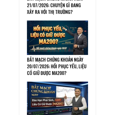
21/07/2026: CHUYỆN GÌ ĐANG
XẢY RA VỚI THỊ TRƯỜNG?
BẮT MẠCH CHỨNG KHOÁN NGÀY
20/07/2026: HỒI PHỤC YẾU, LIỆU
CÓ GIỮ ĐƯỢC MA200?