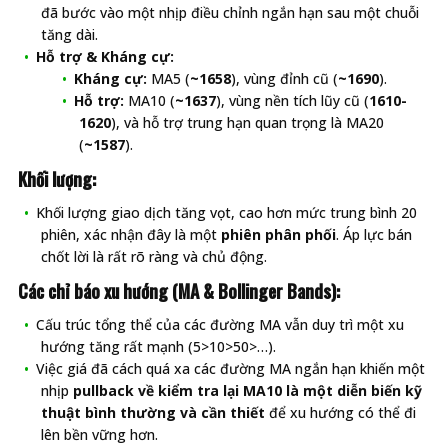
đã bước vào một nhịp điều chỉnh ngắn hạn sau một chuỗi
tăng dài.
Hỗ trợ & Kháng cự:
Kháng cự:
MA5 (
~1658
), vùng đỉnh cũ (
~1690
).
Hỗ trợ:
MA10 (
~1637
), vùng nền tích lũy cũ (
1610-
1620
), và hỗ trợ trung hạn quan trọng là MA20
(
~1587
).
Khối lượng:
Khối lượng giao dịch tăng vọt, cao hơn mức trung bình 20
phiên, xác nhận đây là một
phiên phân phối
. Áp lực bán
chốt lời là rất rõ ràng và chủ động.
Các chỉ báo xu hướng (MA & Bollinger Bands):
Cấu trúc tổng thể của các đường MA vẫn duy trì một xu
hướng tăng rất mạnh (5>10>50>…).
Việc giá đã cách quá xa các đường MA ngắn hạn khiến một
nhịp
pullback về kiểm tra lại MA10 là một diễn biến kỹ
thuật bình thường và cần thiết
để xu hướng có thể đi
lên bền vững hơn.