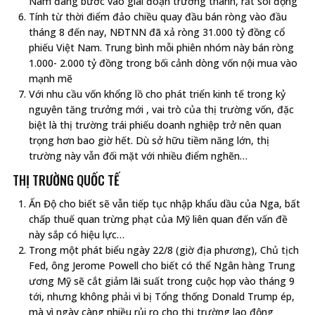
Nam đang bước vào giai đoạn trưởng thành, rất sôi động
Tính từ thời điểm đảo chiều quay đầu bán ròng vào đầu
tháng 8 đến nay, NĐTNN đã xả ròng 31.000 tỷ đồng cổ
phiếu Việt Nam. Trung bình mỗi phiên nhóm này bán ròng
1.000- 2.000 tỷ đồng trong bối cảnh dòng vốn nội mua vào
mạnh mẽ
Với nhu cầu vốn khổng lồ cho phát triển kinh tế trong kỷ
nguyên tăng trưởng mới , vai trò của thị trường vốn, đặc
biệt là thị trường trái phiếu doanh nghiệp trở nên quan
trọng hơn bao giờ hết. Dù sở hữu tiềm năng lớn, thị
trường này vẫn đối mặt với nhiều điểm nghẽn…
THỊ TRƯỜNG QUỐC TẾ
Ấn Độ cho biết sẽ vẫn tiếp tục nhập khẩu dầu của Nga, bất
chấp thuế quan trừng phạt của Mỹ liên quan đến vấn đề
này sắp có hiệu lực…
Trong một phát biểu ngày 22/8 (giờ địa phương), Chủ tịch
Fed, ông Jerome Powell cho biết có thể Ngân hàng Trung
ương Mỹ sẽ cắt giảm lãi suất trong cuộc họp vào tháng 9
tới, nhưng không phải vì bị Tổng thống Donald Trump ép,
mà vì ngày càng nhiều rủi ro cho thị trường lao động