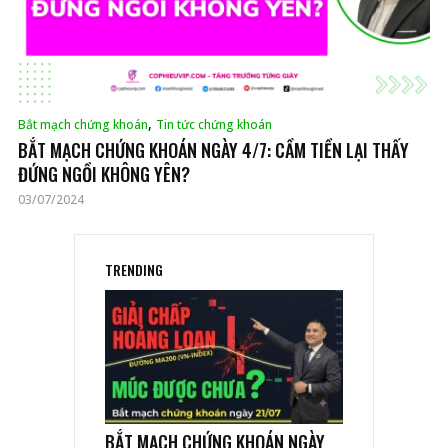
,
Bắt mạch chứng khoán
Tin tức chứng khoán
BẮT MẠCH CHỨNG KHOÁN NGÀY 4/7: CẦM TIỀN LẠI THẤY
ĐỨNG NGỒI KHÔNG YÊN?
03/07/2024
TRENDING
BẮT MẠCH CHỨNG KHOÁN NGÀY