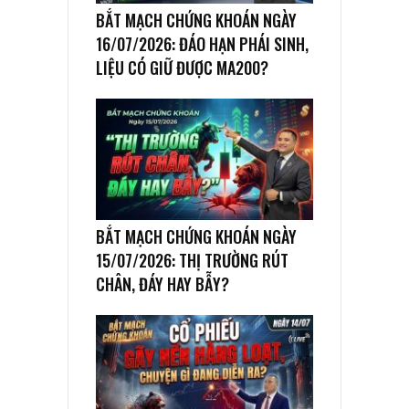
BẮT MẠCH CHỨNG KHOÁN NGÀY
16/07/2026: ĐÁO HẠN PHÁI SINH,
LIỆU CÓ GIỮ ĐƯỢC MA200?
BẮT MẠCH CHỨNG KHOÁN NGÀY
15/07/2026: THỊ TRƯỜNG RÚT
CHÂN, ĐÁY HAY BẪY?