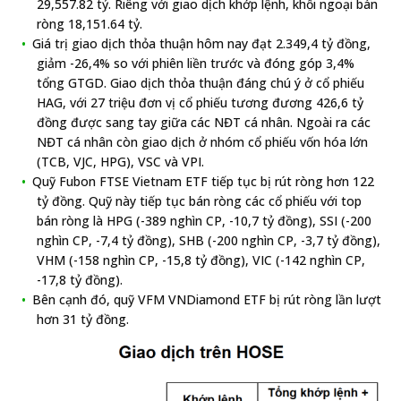
29,557.82 tỷ. Riêng với giao dịch khớp lệnh, khối ngoại bán
ròng 18,151.64 tỷ.
Giá trị giao dịch thỏa thuận hôm nay đạt 2.349,4 tỷ đồng,
giảm -26,4% so với phiên liền trước và đóng góp 3,4%
tổng GTGD. Giao dịch thỏa thuận đáng chú ý ở cổ phiếu
HAG, với 27 triệu đơn vị cổ phiếu tương đương 426,6 tỷ
đồng được sang tay giữa các NĐT cá nhân. Ngoài ra các
NĐT cá nhân còn giao dịch ở nhóm cổ phiếu vốn hóa lớn
(TCB, VJC, HPG), VSC và VPI.
Quỹ Fubon FTSE Vietnam ETF tiếp tục bị rút ròng hơn 122
tỷ đồng. Quỹ này tiếp tục bán ròng các cổ phiếu với top
bán ròng là HPG (-389 nghìn CP, -10,7 tỷ đồng), SSI (-200
nghìn CP, -7,4 tỷ đồng), SHB (-200 nghìn CP, -3,7 tỷ đồng),
VHM (-158 nghìn CP, -15,8 tỷ đồng), VIC (-142 nghìn CP,
-17,8 tỷ đồng).
Bên cạnh đó, quỹ VFM VNDiamond ETF bị rút ròng lần lượt
hơn 31 tỷ đồng.