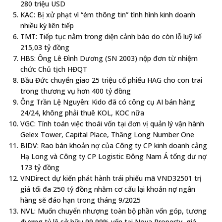
280 triệu USD
KAC: Bị xử phạt vì “ém thông tin” tình hình kinh doanh
nhiều kỳ liên tiếp
TMT: Tiếp tục nằm trong diện cảnh báo do còn lỗ luỹ kế
215,03 tỷ đồng
HBS: Ông Lê Đình Dương (SN 2003) nộp đơn từ nhiệm
chức Chủ tịch HĐQT
Bầu Đức chuyển giao 25 triệu cổ phiếu HAG cho con trai
trong thương vụ hơn 400 tỷ đồng
Ông Trần Lệ Nguyên: Kido đã có công cụ AI bán hàng
24/24, không phải thuê KOL, KOC nữa
VGC: Tính toán việc thoái vốn tại đơn vị quản lý vận hành
Gelex Tower, Capital Place, Thăng Long Number One
BIDV: Rao bán khoản nợ của Công ty CP kinh doanh cảng
Hạ Long và Công ty CP Logistic Đông Nam Á tổng dư nợ
173 tỷ đồng
VNDirect dự kiến phát hành trái phiếu mã VND32501 trị
giá tối đa 250 tỷ đồng nhằm cơ cấu lại khoản nợ ngân
hàng sẽ đáo hạn trong tháng 9/2025
NVL: Muốn chuyển nhượng toàn bộ phần vốn góp, tương
đương tỷ lệ sở hữu 99,99% vốn tại Nova Property, giá