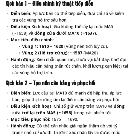
Kịch bản 1 – Điều chỉnh kỹ thuật tiếp diễn
Diễn biến:
Áp lực bán có thể tiếp diễn, đưa chỉ số về kiểm
tra các vùng hỗ trợ sâu hơn.
Điều kiện Kích hoạt:
Giá không thể lấy lại mốc MA5
(~1658) và
đóng cửa dưới MA10 (~1637)
.
Mục tiêu điều chỉnh:
Vùng 1:
1610 – 1620
(Vùng nền tích lũy cũ).
Vùng 2 (Hỗ trợ cứng):
~1587
(MA20).
Hành động:
Kiên nhẫn quan sát, chưa vội bắt đáy. Chờ đợi
các tín hiệu cân bằng (nến rút chân, khối lượng cạn kiệt) tại
các vùng hỗ trợ trên.
Kịch bản 2 – Tạo nền cân bằng và phục hồi
Diễn biến:
Lực cầu tại MA10 đủ mạnh để hấp thụ áp lực
bán, giúp thị trường tìm lại điểm cân bằng và phục hồi.
Điều kiện Kích hoạt:
Chỉ số giữ vững trên MA10 và
đóng
cửa trở lại trên MA5 (~1658)
trong các phiên tới.
Mục tiêu phục hồi:
1675 → 1690.
Hành động:
Có thể cân nhắc giải ngân thăm dò với tỷ
trọng nhỏ
chỉ khi
thị trường xác nhận lấy lại được mốc