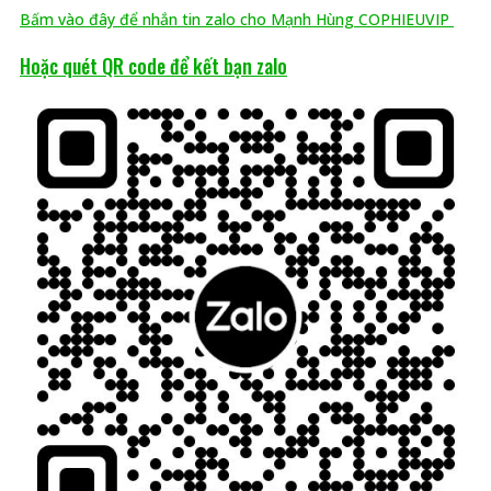
Bấm vào đây để nhắn tin zalo cho Mạnh Hùng COPHIEUVIP
Hoặc quét QR code để kết bạn zalo