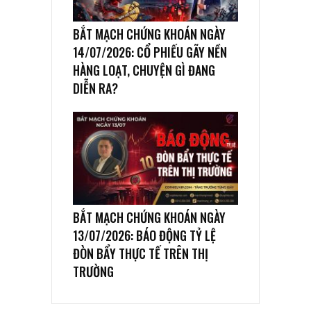
BẮT MẠCH CHỨNG KHOÁN NGÀY
14/07/2026: CỔ PHIẾU GÃY NỀN
HÀNG LOẠT, CHUYỆN GÌ ĐANG
DIỄN RA?
BẮT MẠCH CHỨNG KHOÁN NGÀY
13/07/2026: BÁO ĐỘNG TỶ LỆ
ĐÒN BẨY THỰC TẾ TRÊN THỊ
TRƯỜNG