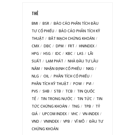
THẺ
BMI
BSR
BÁO CÁO PHÂN TÍCH ĐẦU
TƯ CỔ PHIẾU
BÁO CÁO PHÂN TÍCH KỸ
THUẬT
BẮT MẠCH CHỨNG KHOÁN
CMX
DBC
DPM
FRT
HNINDEX
HPG
HSG
IDC
KBC
LAS
LÃI
SUẤT
LẠM PHÁT
NHÀ ĐẦU TƯ LÂU
NĂM
NHẬN ĐỊNH CỔ PHIẾU
NKG
NLG
OIL
PHÂN TÍCH CỔ PHIẾU
PHÂN TÍCH KỸ THUẬT
POW
PVI
PVS
SHB
STB
TCB
TIN QUỐC
TẾ
TIN TRONG NƯỚC
TIN TỨC
TIN
TỨC CHỨNG KHOÁN
TNG
TPB
TỶ
GIÁ
UPCOM INDEX
VHC
VN-INDEX
VND
VNINDEX
VPB
VĨ MÔ
ĐẦU TƯ
CHỨNG KHOÁN