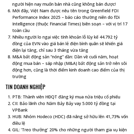
người hiện nay muốn bán nhà cũng không bán được!
Mới đây, Việt Nam được nêu tên trong Greenfield FDI
Performance Index 2025 – báo cáo thường niên do fDi
Intelligence (thuộc Financial Times) biên soạn – với vị trí 17
toàn cầu
Nhiều người lo ngại việc tính khoản lỗ lũy kế 44.792 tỷ
đồng của EVN vào giá bán lẻ điện bình quân sẽ khiến giá
điện lại tăng, chỉ sau 3 tháng vừa tăng
M&A bất động sản “nóng” dần: Dần về cuối năm, hoạt
động mua bán – sáp nhập (M&A) bất động sản trở nên sôi
động hơn, cũng là thời điểm kinh doanh cao điểm của thị
trường
TIN DOANH NGHIỆP
PTB: Thành viên HĐQT đăng ký mua nửa triệu cổ phiếu
CII: Bảo lãnh cho Năm Bảy Bảy vay 5.000 tỷ đồng tại
VPBank
HUB: Nhóm Hodeco (HDC) đã nâng sở hữu lên 41,73% vốn
điều lệ
GIL: ‘Treo thưởng’ 20% cho những người tham gia vụ kiện