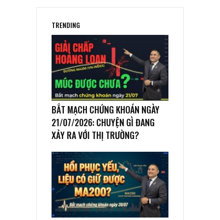
TRENDING
BẮT MẠCH CHỨNG KHOÁN NGÀY
21/07/2026: CHUYỆN GÌ ĐANG
XẢY RA VỚI THỊ TRƯỜNG?