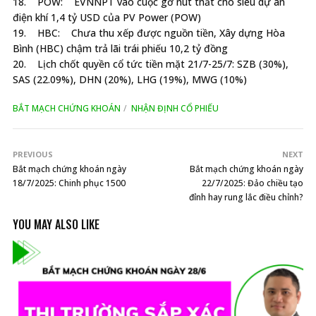
18. POW: EVNNPT vào cuộc gỡ nút thắt cho siêu dự án
điện khí 1,4 tỷ USD của PV Power (POW)
19. HBC: Chưa thu xếp được nguồn tiền, Xây dựng Hòa
Bình (HBC) chậm trả lãi trái phiếu 10,2 tỷ đồng
20. Lịch chốt quyền cổ tức tiền mặt 21/7-25/7: SZB (30%),
SAS (22.09%), DHN (20%), LHG (19%), MWG (10%)
BẮT MẠCH CHỨNG KHOÁN
NHẬN ĐỊNH CỔ PHIẾU
PREVIOUS
NEXT
Bắt mạch chứng khoán ngày
Bắt mạch chứng khoán ngày
18/7/2025: Chinh phục 1500
22/7/2025: Đảo chiều tạo
đỉnh hay rung lắc điều chỉnh?
YOU MAY ALSO LIKE