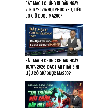
BẮT MẠCH CHỨNG KHOÁN NGÀY
20/07/2026: HỒI PHỤC YẾU, LIỆU
CÓ GIỮ ĐƯỢC MA200?
BẮT MẠCH CHỨNG KHOÁN NGÀY
16/07/2026: ĐÁO HẠN PHÁI SINH,
LIỆU CÓ GIỮ ĐƯỢC MA200?