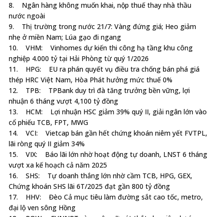
8. Ngân hàng không muốn khai, nộp thuế thay nhà thầu
nước ngoài
9. Thị trường trong nước 21/7: Vàng đứng giá; Heo giảm
nhẹ ở miền Nam; Lúa gạo đi ngang
10. VHM: Vinhomes dự kiến thi công hạ tầng khu công
nghiệp 4.000 tỷ tại Hải Phòng từ quý 1/2026
11. HPG: EU ra phán quyết vụ điều tra chống bán phá giá
thép HRC Việt Nam, Hòa Phát hưởng mức thuế 0%
12. TPB: TPBank duy trì đà tăng trưởng bền vững, lợi
nhuận 6 tháng vượt 4,100 tỷ đồng
13. HCM: Lợi nhuận HSC giảm 39% quý II, giải ngân lớn vào
cổ phiếu TCB, FPT, MWG
14. VCI: Vietcap bán gần hết chứng khoán niêm yết FVTPL,
lãi ròng quý II giảm 34%
15. VIX: Báo lãi lớn nhờ hoạt động tự doanh, LNST 6 tháng
vượt xa kế hoạch cả năm 2025
16. SHS: Tự doanh thắng lớn nhờ cầm TCB, HPG, GEX,
Chứng khoán SHS lãi 6T/2025 đạt gần 800 tỷ đồng
17. HHV: Đèo Cả mục tiêu làm đường sắt cao tốc, metro,
đại lộ ven sông Hồng