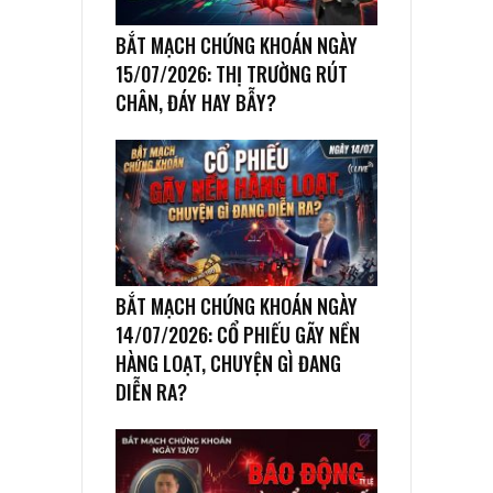
BẮT MẠCH CHỨNG KHOÁN NGÀY
15/07/2026: THỊ TRƯỜNG RÚT
CHÂN, ĐÁY HAY BẪY?
BẮT MẠCH CHỨNG KHOÁN NGÀY
14/07/2026: CỔ PHIẾU GÃY NỀN
HÀNG LOẠT, CHUYỆN GÌ ĐANG
DIỄN RA?