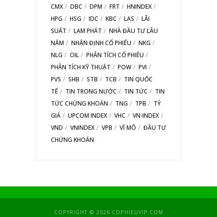
CMX
DBC
DPM
FRT
HNINDEX
HPG
HSG
IDC
KBC
LAS
LÃI
SUẤT
LẠM PHÁT
NHÀ ĐẦU TƯ LÂU
NĂM
NHẬN ĐỊNH CỔ PHIẾU
NKG
NLG
OIL
PHÂN TÍCH CỔ PHIẾU
PHÂN TÍCH KỸ THUẬT
POW
PVI
PVS
SHB
STB
TCB
TIN QUỐC
TẾ
TIN TRONG NƯỚC
TIN TỨC
TIN
TỨC CHỨNG KHOÁN
TNG
TPB
TỶ
GIÁ
UPCOM INDEX
VHC
VN-INDEX
VND
VNINDEX
VPB
VĨ MÔ
ĐẦU TƯ
CHỨNG KHOÁN
COPYRIGHT © 2026 COPHIEUVIP.COM