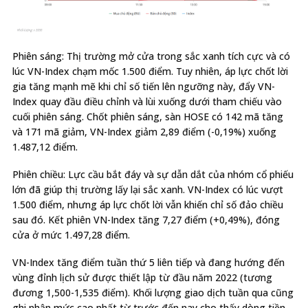
Phiên sáng: Thị trường mở cửa trong sắc xanh tích cực và có
lúc VN-Index chạm mốc 1.500 điểm. Tuy nhiên, áp lực chốt lời
gia tăng mạnh mẽ khi chỉ số tiến lên ngưỡng này, đẩy VN-
Index quay đầu điều chỉnh và lùi xuống dưới tham chiếu vào
cuối phiên sáng. Chốt phiên sáng, sàn HOSE có 142 mã tăng
và 171 mã giảm, VN-Index giảm 2,89 điểm (-0,19%) xuống
1.487,12 điểm.
Phiên chiều: Lực cầu bắt đáy và sự dẫn dắt của nhóm cổ phiếu
lớn đã giúp thị trường lấy lại sắc xanh. VN-Index có lúc vượt
1.500 điểm, nhưng áp lực chốt lời vẫn khiến chỉ số đảo chiều
sau đó. Kết phiên VN-Index tăng 7,27 điểm (+0,49%), đóng
cửa ở mức 1.497,28 điểm.
VN-Index tăng điểm tuần thứ 5 liên tiếp và đang hướng đến
vùng đỉnh lịch sử được thiết lập từ đầu năm 2022 (tương
đương 1,500-1,535 điểm). Khối lượng giao dịch tuần qua cũng
ghi nhận mức cao nhất từ trước đến nay cho thấy dòng tiền