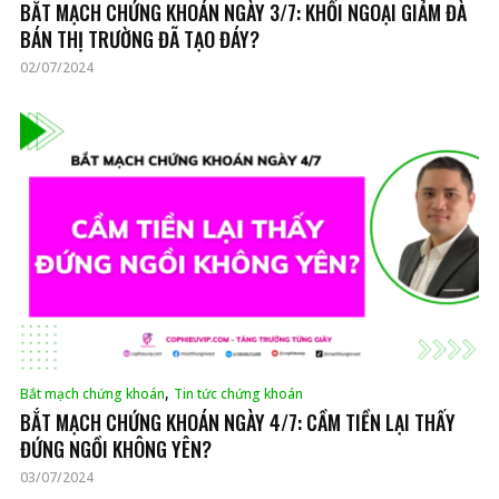
BẮT MẠCH CHỨNG KHOÁN NGÀY 3/7: KHỐI NGOẠI GIẢM ĐÀ
BÁN THỊ TRƯỜNG ĐÃ TẠO ĐÁY?
02/07/2024
,
Bắt mạch chứng khoán
Tin tức chứng khoán
BẮT MẠCH CHỨNG KHOÁN NGÀY 4/7: CẦM TIỀN LẠI THẤY
ĐỨNG NGỒI KHÔNG YÊN?
03/07/2024