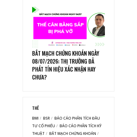
BẮT MẠCH CHỨNG KHOÁN NGÀY
08/07/2026: THỊ TRƯỜNG ĐÃ
PHÁT TÍN HIỆU XÁC NHẬN HAY
CHƯA?
THẺ
BMI
BSR
BÁO CÁO PHÂN TÍCH ĐẦU
TƯ CỔ PHIẾU
BÁO CÁO PHÂN TÍCH KỸ
THUẬT
BẮT MẠCH CHỨNG KHOÁN