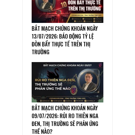
BẮT MẠCH CHỨNG KHOÁN NGÀY
13/07/2026: BÁO ĐỘNG TỶ LỆ
ĐÒN BẨY THỰC TẾ TRÊN THỊ
TRƯỜNG
BẮT MẠCH CHỨNG KHOÁN NGÀY
09/07/2026: RỦI RO THIÊN NGA
ĐEN, THỊ TRƯỜNG SẼ PHẢN ỨNG
THẾ NÀO?