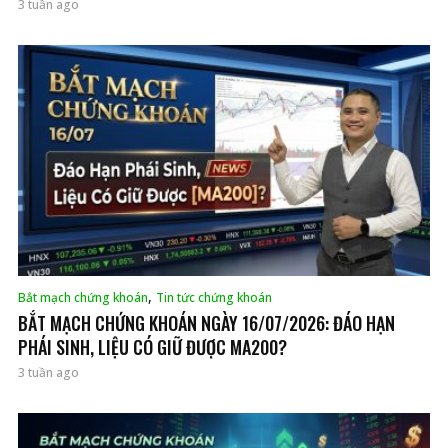
3 tuần ago
,
Bắt mạch chứng khoán
Tin tức chứng khoán
BẮT MẠCH CHỨNG KHOÁN NGÀY 16/07/2026: ĐÁO HẠN
PHÁI SINH, LIỆU CÓ GIỮ ĐƯỢC MA200?
3 tuần ago