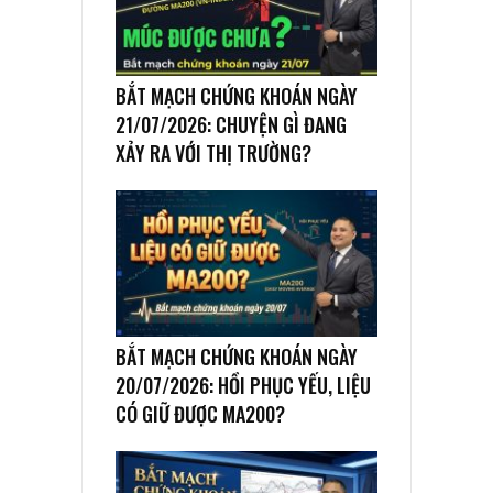
BẮT MẠCH CHỨNG KHOÁN NGÀY
21/07/2026: CHUYỆN GÌ ĐANG
XẢY RA VỚI THỊ TRƯỜNG?
BẮT MẠCH CHỨNG KHOÁN NGÀY
20/07/2026: HỒI PHỤC YẾU, LIỆU
CÓ GIỮ ĐƯỢC MA200?