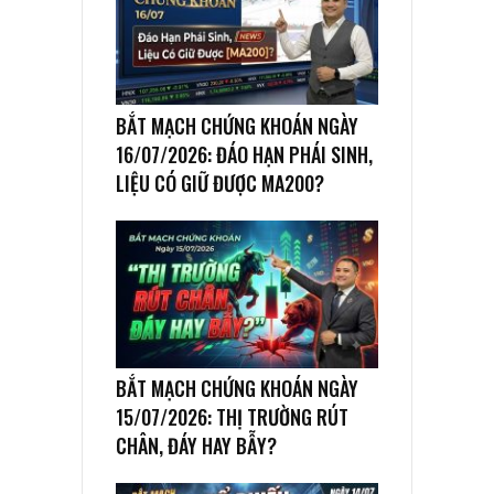
BẮT MẠCH CHỨNG KHOÁN NGÀY
16/07/2026: ĐÁO HẠN PHÁI SINH,
LIỆU CÓ GIỮ ĐƯỢC MA200?
BẮT MẠCH CHỨNG KHOÁN NGÀY
15/07/2026: THỊ TRƯỜNG RÚT
CHÂN, ĐÁY HAY BẪY?