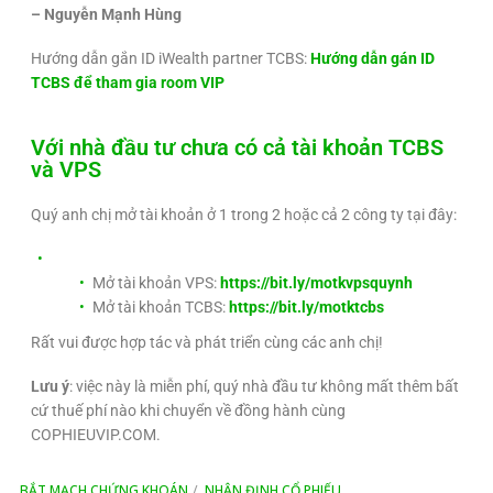
– Nguyễn Mạnh Hùng
Hướng dẫn gắn ID iWealth partner TCBS:
Hướng dẫn gán ID
TCBS để tham gia room VIP
Với nhà đầu tư chưa có cả tài khoản TCBS
và VPS
Quý anh chị mở tài khoản ở 1 trong 2 hoặc cả 2 công ty tại đây:
Mở tài khoản VPS:
https://bit.ly/motkvpsquynh
Mở tài khoản TCBS:
https://bit.ly/motktcbs
Rất vui được hợp tác và phát triển cùng các anh chị!
Lưu ý
: việc này là miễn phí, quý nhà đầu tư không mất thêm bất
cứ thuế phí nào khi chuyển về đồng hành cùng
COPHIEUVIP.COM.
BẮT MẠCH CHỨNG KHOÁN
NHẬN ĐỊNH CỔ PHIẾU