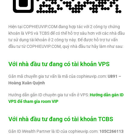
Hiện tại COPHIEUVIP.COM đang hợp tác với 2 công ty chứng
khoán là VPS và TCBS để có thể hỗ trợ sâu hơn với các nhà đầu
tư sử dụng tài khoản ở 2 công ty này. Để được hỗ trợ tư vấn
đầu tư từ COPHIEUVIP.COM, quý nhà đầu tư hãy làm như sau:
Với nhà đầu tư đang có tài khoản VPS
Gắn mã chuyển gia tư vấn là mã của cophieuvip.com:
U891 –
Hoàng Xuân Quỳnh
Hướng dẫn gắn ID chuyên gia tư vấn ở VPS:
Hướng dẫn gán ID
VPS để tham gia room VIP
Với nhà đầu tư đang có tài khoản TCBS
Gắn ID iWealth Partner là ID của cophieuvip.com:
105C266113