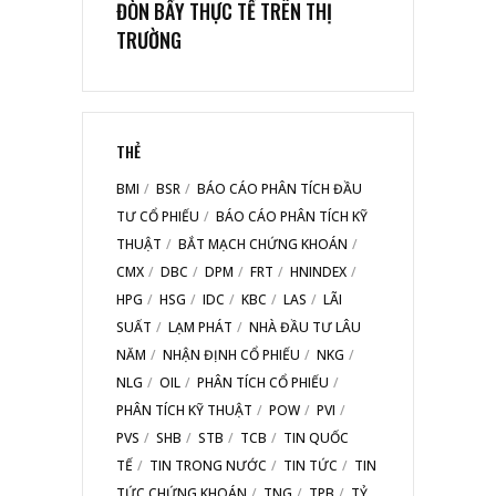
ĐÒN BẨY THỰC TẾ TRÊN THỊ
TRƯỜNG
THẺ
BMI
BSR
BÁO CÁO PHÂN TÍCH ĐẦU
TƯ CỔ PHIẾU
BÁO CÁO PHÂN TÍCH KỸ
THUẬT
BẮT MẠCH CHỨNG KHOÁN
CMX
DBC
DPM
FRT
HNINDEX
HPG
HSG
IDC
KBC
LAS
LÃI
SUẤT
LẠM PHÁT
NHÀ ĐẦU TƯ LÂU
NĂM
NHẬN ĐỊNH CỔ PHIẾU
NKG
NLG
OIL
PHÂN TÍCH CỔ PHIẾU
PHÂN TÍCH KỸ THUẬT
POW
PVI
PVS
SHB
STB
TCB
TIN QUỐC
TẾ
TIN TRONG NƯỚC
TIN TỨC
TIN
TỨC CHỨNG KHOÁN
TNG
TPB
TỶ