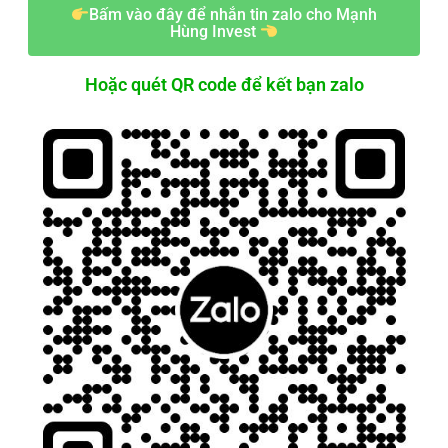
Bấm vào đây để nhắn tin zalo cho Mạnh
Hùng Invest
Hoặc quét QR code để kết bạn zalo