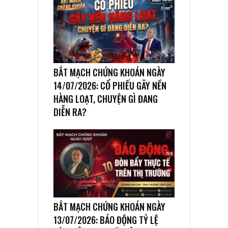
BẮT MẠCH CHỨNG KHOÁN NGÀY
14/07/2026: CỔ PHIẾU GÃY NỀN
HÀNG LOẠT, CHUYỆN GÌ ĐANG
DIỄN RA?
BẮT MẠCH CHỨNG KHOÁN NGÀY
13/07/2026: BÁO ĐỘNG TỶ LỆ