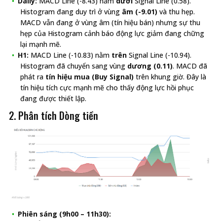
Daily:
MACD Line (-8.43) nằm
dưới
Signal Line (0.58).
Histogram đang duy trì ở vùng
âm (-9.01)
và thu hẹp.
MACD vẫn đang ở vùng âm (tín hiệu bán) nhưng sự thu
hẹp của Histogram cảnh báo động lực giảm đang chững
lại mạnh mẽ.
H1:
MACD Line (-10.83) nằm
trên
Signal Line (-10.94).
Histogram đã chuyển sang vùng
dương (0.11)
. MACD đã
phát ra
tín hiệu mua (Buy Signal)
trên khung giờ. Đây là
tín hiệu tích cực mạnh mẽ cho thấy động lực hồi phục
đang được thiết lập.
2. Phân tích Dòng tiền
Phiên sáng (9h00 – 11h30):