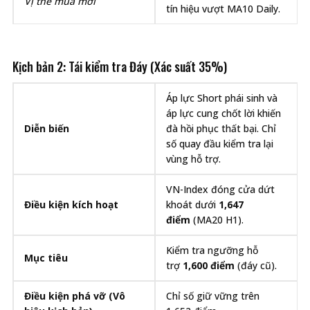
Vị thế mua mới
tín hiệu vượt MA10 Daily.
Kịch bản 2: Tái kiểm tra Đáy (Xác suất 35%)
Áp lực Short phái sinh và
áp lực cung chốt lời khiến
Diễn biến
đà hồi phục thất bại. Chỉ
số quay đầu kiểm tra lại
vùng hỗ trợ.
VN-Index đóng cửa dứt
Điều kiện kích hoạt
khoát dưới
1,647
điểm
(MA20 H1).
Kiểm tra ngưỡng hỗ
Mục tiêu
trợ
1,600 điểm
(đáy cũ).
Điều kiện phá vỡ (Vô
Chỉ số giữ vững trên