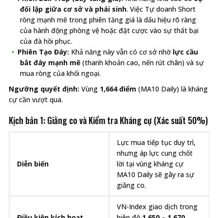
đối lập giữa cơ sở và phái sinh
. Việc Tự doanh Short
ròng mạnh mẽ trong phiên tăng giá là dấu hiệu rõ ràng
của hành động phòng vệ hoặc đặt cược vào sự thất bại
của đà hồi phục.
Phiên Tạo Đáy:
Khả năng này vẫn có cơ sở nhờ
lực cầu
bắt đáy mạnh mẽ
(thanh khoản cao, nến rút chân) và sự
mua ròng của khối ngoại.
Ngưỡng quyết định:
Vùng
1,664 điểm
(MA10 Daily) là kháng
cự cần vượt qua.
Kịch bản 1: Giằng co và Kiểm tra Kháng cự (Xác suất 50%)
Lực mua tiếp tục duy trì,
nhưng áp lực cung chốt
Diễn biến
lời tại vùng kháng cự
MA10 Daily sẽ gây ra sự
giằng co.
VN-Index giao dịch trong
Điều kiện kích hoạt
biên độ
1,650 – 1,670