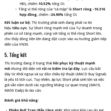
HĐ), chiếm
10.52%
tổng OI.
Tổng vị thế ròng của “cá mập” là
Short ròng -10.316
hợp đồng
, chiếm
-24.90%
tổng OI.
Kết luận sơ bộ:
Thị trường phái sinh đang phát ra tín
hiệu
tiêu cực
. Sự Short ròng mạnh mẽ của Tự doanh trong
phiên cơ sở tăng mạnh, cùng với tổng vị thế ròng Short lớn,
cho thấy dòng tiền lớn đang đặt cược vào xu hướng giảm tiếp
diễn của VN30.
5. Tổng kết
Thị trường đang ở trạng thái
hồi phục kỹ thuật mạnh
mẽ
nhưng đối diện với
rủi ro kiểm tra lại đáy
. Lực cầu bắt
đáy từ Khối ngoại và sự đảo chiều kỹ thuật (MACD Buy Signal)
là yếu tố tích cực. Tuy nhiên, áp lực Short phái sinh lớn và việc
giá vẫn nằm dưới các ngưỡng kháng cự quan trọng (MA10,
MA50 Daily) là rào cản.
Đánh giá khả năng:
Phiên Bull Trap (Bẫy tăng giá):
Khả năng khá cao do
sự