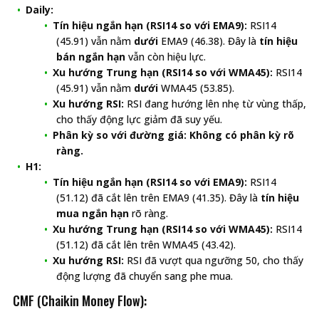
Daily:
Tín hiệu ngắn hạn (RSI14 so với EMA9):
RSI14
(45.91) vẫn nằm
dưới
EMA9 (46.38). Đây là
tín hiệu
bán ngắn hạn
vẫn còn hiệu lực.
Xu hướng Trung hạn (RSI14 so với WMA45):
RSI14
(45.91) vẫn nằm
dưới
WMA45 (53.85).
Xu hướng RSI:
RSI đang hướng lên nhẹ từ vùng thấp,
cho thấy động lực giảm đã suy yếu.
Phân kỳ so với đường giá:
Không có phân kỳ rõ
ràng.
H1:
Tín hiệu ngắn hạn (RSI14 so với EMA9):
RSI14
(51.12) đã cắt lên trên EMA9 (41.35). Đây là
tín hiệu
mua ngắn hạn
rõ ràng.
Xu hướng Trung hạn (RSI14 so với WMA45):
RSI14
(51.12) đã cắt lên trên WMA45 (43.42).
Xu hướng RSI:
RSI đã vượt qua ngưỡng 50, cho thấy
động lượng đã chuyển sang phe mua.
CMF (Chaikin Money Flow):