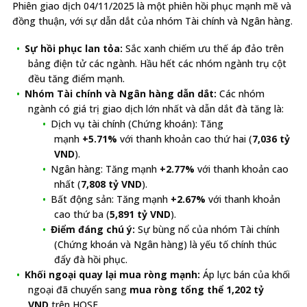
Phiên giao dịch 04/11/2025 là một phiên hồi phục mạnh mẽ và
đồng thuận, với sự dẫn dắt của nhóm Tài chính và Ngân hàng.
Sự hồi phục lan tỏa:
Sắc xanh chiếm ưu thế áp đảo trên
bảng điện tử các ngành. Hầu hết các nhóm ngành trụ cột
đều tăng điểm mạnh.
Nhóm Tài chính và Ngân hàng dẫn dắt:
Các nhóm
ngành có giá trị giao dịch lớn nhất và dẫn dắt đà tăng là:
Dịch vụ tài chính (Chứng khoán): Tăng
mạnh
+5.71%
với thanh khoản cao thứ hai (
7,036 tỷ
VND
).
Ngân hàng: Tăng mạnh
+2.77%
với thanh khoản cao
nhất (
7,808 tỷ VND
).
Bất động sản: Tăng mạnh
+2.67%
với thanh khoản
cao thứ ba (
5,891 tỷ VND
).
Điểm đáng chú ý:
Sự bùng nổ của nhóm Tài chính
(Chứng khoán và Ngân hàng) là yếu tố chính thúc
đẩy đà hồi phục.
Khối ngoại quay lại mua ròng mạnh:
Áp lực bán của khối
ngoại đã chuyển sang
mua ròng tổng thể 1,202 tỷ
VND
trên HOSE.