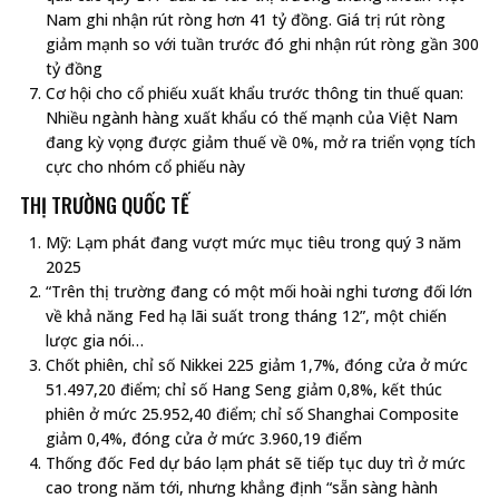
Nam ghi nhận rút ròng hơn 41 tỷ đồng. Giá trị rút ròng
giảm mạnh so với tuần trước đó ghi nhận rút ròng gần 300
tỷ đồng
Cơ hội cho cổ phiếu xuất khẩu trước thông tin thuế quan:
Nhiều ngành hàng xuất khẩu có thế mạnh của Việt Nam
đang kỳ vọng được giảm thuế về 0%, mở ra triển vọng tích
cực cho nhóm cổ phiếu này
THỊ TRƯỜNG QUỐC TẾ
Mỹ: Lạm phát đang vượt mức mục tiêu trong quý 3 năm
2025
“Trên thị trường đang có một mối hoài nghi tương đối lớn
về khả năng Fed hạ lãi suất trong tháng 12”, một chiến
lược gia nói…
Chốt phiên, chỉ số Nikkei 225 giảm 1,7%, đóng cửa ở mức
51.497,20 điểm; chỉ số Hang Seng giảm 0,8%, kết thúc
phiên ở mức 25.952,40 điểm; chỉ số Shanghai Composite
giảm 0,4%, đóng cửa ở mức 3.960,19 điểm
Thống đốc Fed dự báo lạm phát sẽ tiếp tục duy trì ở mức
cao trong năm tới, nhưng khẳng định “sẵn sàng hành