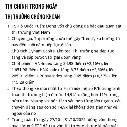
TIN CHÍNH TRONG NGÀY
THỊ TRƯỜNG CHỨNG KHOÁN
TS Hồ Quốc Tuấn: Dòng vốn chủ động đã bắt đầu quan sát
thị trường Việt Nam
Chuyên gia: Thị trường chưa thể gãy “trend”, xu hướng từ
nay đến cuối năm tiếp tục đi lên
Chủ tịch Dynam Capital Limited: Thị trường sẽ tiếp tục
tăng và sắp bước vào giai đoạn vàng
Chốt phiên, VN-Index tăng 34,98 điểm (+2,16%), lên
1.651,98 điểm; HNX-Index tăng 6,73 điểm (+2,60%), lên
265,91 điểm; UPCoM-Index tăng 0,65 điểm (+0,57%), lên
115,28 điểm
Theo thống kê mới nhất từ FiinTrade, hệ số P/E trung bình
toàn thị trường hiện ở mức 14,9 lần, tăng hơn 11% trong
nửa năm. Nhưng khi bóc tách sâu hơn từng lớp ngành, câu
chuyện đằng sau con số 14,9x lại không đơn giản như vẻ
ngoài của nó
Trong tuần từ ngày 27/10 – 31/10/2025, dòng vốn thông
qua các quỹ ETF đầu tư vào thị trường chứng khoán Việt