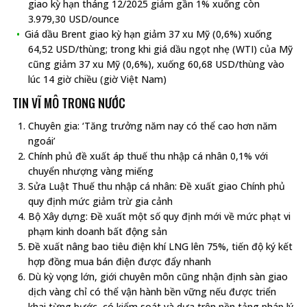
giao kỳ hạn tháng 12/2025 giảm gần 1% xuống còn
3.979,30 USD/ounce
Giá dầu Brent giao kỳ hạn giảm 37 xu Mỹ (0,6%) xuống
64,52 USD/thùng; trong khi giá dầu ngọt nhẹ (WTI) của Mỹ
cũng giảm 37 xu Mỹ (0,6%), xuống 60,68 USD/thùng vào
lúc 14 giờ chiều (giờ Việt Nam)
TIN VĨ MÔ TRONG NƯỚC
Chuyên gia: ‘Tăng trưởng năm nay có thể cao hơn năm
ngoái’
Chính phủ đề xuất áp thuế thu nhập cá nhân 0,1% với
chuyển nhượng vàng miếng
Sửa Luật Thuế thu nhập cá nhân: Đề xuất giao Chính phủ
quy định mức giảm trừ gia cảnh
Bộ Xây dựng: Đề xuất một số quy định mới về mức phạt vi
phạm kinh doanh bất động sản
Đề xuất nâng bao tiêu điện khí LNG lên 75%, tiến độ ký kết
hợp đồng mua bán điện được đẩy nhanh
Dù kỳ vọng lớn, giới chuyên môn cũng nhận định sàn giao
dịch vàng chỉ có thể vận hành bền vững nếu được triển
khai từng bước, có kiểm soát và dựa trên nền tảng pháp lý