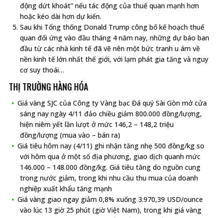
động dứt khoát” nếu tác động của thuế quan mạnh hơn
hoặc kéo dài hơn dự kiến.
Sau khi Tổng thống Donald Trump công bố kế hoạch thuế
quan đối ứng vào đầu tháng 4 năm nay, những dự báo ban
đầu từ các nhà kinh tế đã vẽ nên một bức tranh u ám về
nền kinh tế lớn nhất thế giới, với lạm phát gia tăng và nguy
cơ suy thoái…
THỊ TRƯỜNG HÀNG HÓA
Giá vàng SJC của Công ty Vàng bạc Đá quý Sài Gòn mở cửa
sáng nay ngày 4/11 đảo chiều giảm 800.000 đồng/lượng,
hiện niêm yết lần lượt ở mức 146,2 – 148,2 triệu
đồng/lượng (mua vào – bán ra)
Giá tiêu hôm nay (4/11) ghi nhận tăng nhẹ 500 đồng/kg so
với hôm qua ở một số địa phương, giao dịch quanh mức
146.000 – 148.000 đồng/kg. Giá tiêu tăng do nguồn cung
trong nước giảm, trong khi nhu cầu thu mua của doanh
nghiệp xuất khẩu tăng mạnh
Giá vàng giao ngay giảm 0,8% xuống 3.970,39 USD/ounce
vào lúc 13 giờ 25 phút (giờ Việt Nam), trong khi giá vàng