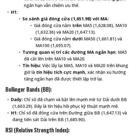
ngắn hạn vẫn chiếm ưu thế.
H1:
So sánh giá đóng cửa (1,651.98) với MA:
Giá đóng cửa nằm
trên
MA5 (1,628.08), MA10
(1,632.36) và MA20 (1,647.13).
Giá đóng cửa nằm
dưới
MA50 (1,661.81) và
MA100 (1,695.07).
Tương quan vị trí các đường MA ngắn hạn:
MA5
đã cắt lên trên MA10 và MA20.
Tín hiệu:
Việc lấy lại MA5, MA10 và MA20 trên khung
giờ là
tín hiệu tích cực mạnh
, xác nhận xu hướng
tăng ngắn hạn đã được thiết lập trở lại.
Bollinger Bands (BB):
Daily:
Chỉ số đã chạm và bật lên mạnh mẽ từ Dải dưới BB
(1,603.29). Đây là tín hiệu hồi phục kỹ thuật mạnh mẽ.
H1:
Chỉ số đã đóng cửa trên Đường giữa BB (1,647.13) và
đang tiến sát Dải trên BB (1,685.90).
RSI (Relative Strength Index):