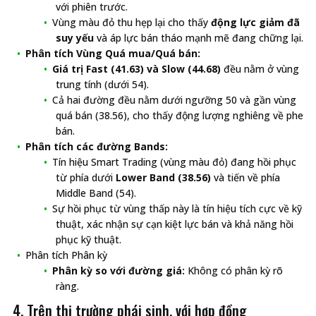
với phiên trước.
Vùng màu đỏ thu hẹp lại cho thấy
động lực giảm đã
suy yếu
và áp lực bán tháo mạnh mẽ đang chững lại.
Phân tích Vùng Quá mua/Quá bán:
Giá trị Fast (41.63) và Slow (44.68)
đều nằm ở vùng
trung tính (dưới 54).
Cả hai đường đều nằm dưới ngưỡng 50 và gần vùng
quá bán (38.56), cho thấy động lượng nghiêng về phe
bán.
Phân tích các đường Bands:
Tín hiệu Smart Trading (vùng màu đỏ) đang hồi phục
từ phía dưới
Lower Band (38.56)
và tiến về phía
Middle Band (54).
Sự hồi phục từ vùng thấp này là tín hiệu tích cực về kỹ
thuật, xác nhận sự cạn kiệt lực bán và khả năng hồi
phục kỹ thuật.
Phân tích Phân kỳ
Phân kỳ so với đường giá:
Không có phân kỳ rõ
ràng.
4. Trên thị trường phái sinh, với hợp đồng