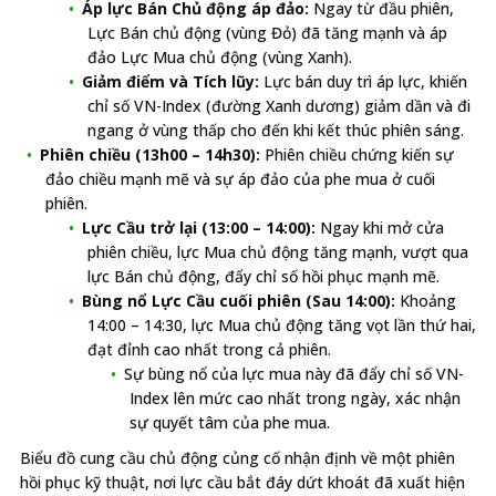
Áp lực Bán Chủ động áp đảo:
Ngay từ đầu phiên,
Lực Bán chủ động (vùng Đỏ) đã tăng mạnh và áp
đảo Lực Mua chủ động (vùng Xanh).
Giảm điểm và Tích lũy:
Lực bán duy trì áp lực, khiến
chỉ số VN-Index (đường Xanh dương) giảm dần và đi
ngang ở vùng thấp cho đến khi kết thúc phiên sáng.
Phiên chiều (13h00 – 14h30):
Phiên chiều chứng kiến sự
đảo chiều mạnh mẽ và sự áp đảo của phe mua ở cuối
phiên.
Lực Cầu trở lại (13:00 – 14:00):
Ngay khi mở cửa
phiên chiều, lực Mua chủ động tăng mạnh, vượt qua
lực Bán chủ động, đẩy chỉ số hồi phục mạnh mẽ.
Bùng nổ Lực Cầu cuối phiên (Sau 14:00):
Khoảng
14:00 – 14:30, lực Mua chủ động tăng vọt lần thứ hai,
đạt đỉnh cao nhất trong cả phiên.
Sự bùng nổ của lực mua này đã đẩy chỉ số VN-
Index lên mức cao nhất trong ngày, xác nhận
sự quyết tâm của phe mua.
Biểu đồ cung cầu chủ động củng cố nhận định về một phiên
hồi phục kỹ thuật, nơi lực cầu bắt đáy dứt khoát đã xuất hiện