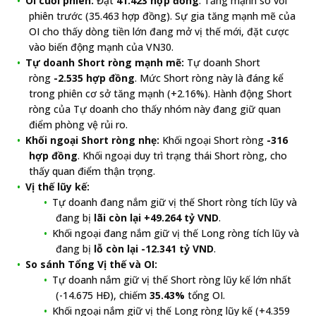
OI cuối phiên:
Đạt
41.423 hợp đồng
. Tăng mạnh so với
phiên trước (35.463 hợp đồng). Sự gia tăng mạnh mẽ của
OI cho thấy dòng tiền lớn đang mở vị thế mới, đặt cược
vào biến động mạnh của VN30.
Tự doanh Short ròng mạnh mẽ:
Tự doanh Short
ròng
-2.535 hợp đồng
. Mức Short ròng này là đáng kể
trong phiên cơ sở tăng mạnh (+2.16%). Hành động Short
ròng của Tự doanh cho thấy nhóm này đang giữ quan
điểm phòng vệ rủi ro.
Khối ngoại Short ròng nhẹ:
Khối ngoại Short ròng
-316
hợp đồng
. Khối ngoại duy trì trạng thái Short ròng, cho
thấy quan điểm thận trọng.
Vị thế lũy kế:
Tự doanh đang nắm giữ vị thế Short ròng tích lũy và
đang bị
lãi còn lại +49.264 tỷ VND
.
Khối ngoại đang nắm giữ vị thế Long ròng tích lũy và
đang bị
lỗ còn lại -12.341 tỷ VND
.
So sánh Tổng Vị thế và OI:
Tự doanh nắm giữ vị thế Short ròng lũy kế lớn nhất
(-14.675 HĐ), chiếm
35.43%
tổng OI.
Khối ngoại nắm giữ vị thế Long ròng lũy kế (+4.359