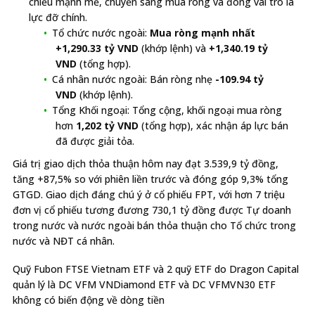
chiều mạnh mẽ, chuyển sang mua ròng và đóng vai trò là
lực đỡ chính.
Tổ chức nước ngoài:
Mua ròng mạnh nhất
+1,290.33 tỷ VND
(khớp lệnh) và
+1,340.19 tỷ
VND
(tổng hợp).
Cá nhân nước ngoài: Bán ròng nhẹ
-109.94 tỷ
VND
(khớp lệnh).
Tổng Khối ngoại: Tổng cộng, khối ngoại mua ròng
hơn
1,202 tỷ VND
(tổng hợp), xác nhận áp lực bán
đã được giải tỏa.
Giá trị giao dịch thỏa thuận hôm nay đạt 3.539,9 tỷ đồng,
tăng +87,5% so với phiên liền trước và đóng góp 9,3% tổng
GTGD. Giao dịch đáng chú ý ở cổ phiếu FPT, với hơn 7 triệu
đơn vị cổ phiếu tương đương 730,1 tỷ đồng được Tự doanh
trong nước và nước ngoài bán thỏa thuận cho Tổ chức trong
nước và NĐT cá nhân.
Quỹ Fubon FTSE Vietnam ETF và 2 quỹ ETF do Dragon Capital
quản lý là DC VFM VNDiamond ETF và DC VFMVN30 ETF
không có biến động về dòng tiền