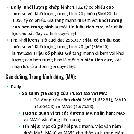
Daily:
Khối lượng khớp lệnh:
1.132 tỷ cổ phiếu
cao
hơn
so với Khối lượng trung bình 20 phiên (SMA20) là
1.056 tỷ cổ phiếu. Giá tăng mạnh đi kèm với
khối lượng
cao hơn trung bình
là một
tín hiệu tích cực
, xác nhận
lực cầu bắt đáy có tính quyết liệt.
H1:
Khối lượng giờ cuối đạt
296.737 triệu cổ phiếu
cao
hơn
so với Khối lượng trung bình 20 giờ (SMA20)
là
191.269 triệu cổ phiếu
. Giá tăng mạnh đi kèm với khối
lượng cao hơn trung bình là một
tín hiệu tích cực
, xác
nhận lực cầu tham gia quyết liệt.
Các đường Trung bình động (MA):
Daily:
So sánh giá đóng cửa (1,651.98) với MA:
Giá đóng cửa nằm
dưới
MA5 (1,652.81), MA10
(1,664.58) và MA50 (1,675.38).
Tương quan vị trí các đường MA ngắn hạn:
MA5
và MA10 vẫn đang dốc xuống.
Tín hiệu:
Mặc dù giá hồi phục mạnh, việc vẫn nằm
dưới MA5, MA10 và MA50 cho thấy xu hướng giảm