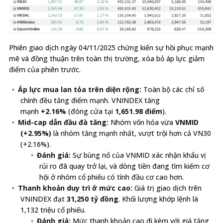
Phiên giao dịch ngày 04/11/2025 chứng kiến sự hồi phục mạnh
mẽ và đồng thuận trên toàn thị trường, xóa bỏ áp lực giảm
điểm của phiên trước.
Áp lực mua lan tỏa trên diện rộng:
Toàn bộ các chỉ số
chính đều tăng điểm mạnh. VNINDEX tăng
mạnh
+2.16%
(đóng cửa tại
1,651.98 điểm
).
Mid-cap dẫn đầu đà tăng:
Nhóm vốn hóa vừa
VNMID
(+2.95%)
là nhóm tăng mạnh nhất, vượt trội hơn cả VN30
(+2.16%).
Đánh giá:
Sự bùng nổ của VNMID xác nhận khẩu vị
rủi ro đã quay trở lại, và dòng tiền đang tìm kiếm cơ
hội ở nhóm cổ phiếu có tính đầu cơ cao hơn.
Thanh khoản duy trì ở mức cao:
Giá trị giao dịch trên
VNINDEX đạt
31,250 tỷ đồng
. Khối lượng khớp lệnh là
1,132 triệu cổ phiếu.
Đánh giá:
Mức thanh khoản cao đi kèm với giá tăng