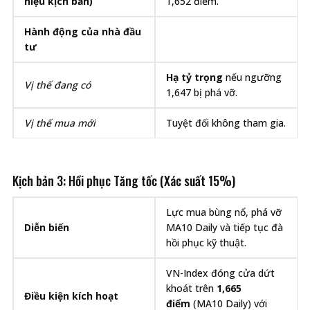
hiệu kịch bản)
1,652 điểm.
Hành động của nhà đầu
tư
Hạ tỷ trọng
nếu ngưỡng
Vị thế đang có
1,647 bị phá vỡ.
Vị thế mua mới
Tuyệt đối không tham gia.
Kịch bản 3: Hồi phục Tăng tốc (Xác suất 15%)
Lực mua bùng nổ, phá vỡ
Diễn biến
MA10 Daily và tiếp tục đà
hồi phục kỹ thuật.
VN-Index đóng cửa dứt
khoát trên
1,665
Điều kiện kích hoạt
điểm
(MA10 Daily) với