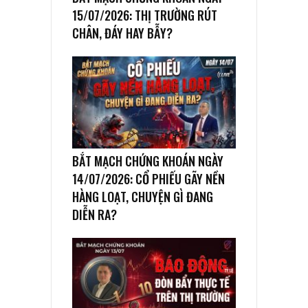
15/07/2026: THỊ TRƯỜNG RÚT
CHÂN, ĐÁY HAY BẪY?
BẮT MẠCH CHỨNG KHOÁN NGÀY
14/07/2026: CỔ PHIẾU GÃY NỀN
HÀNG LOẠT, CHUYỆN GÌ ĐANG
DIỄN RA?