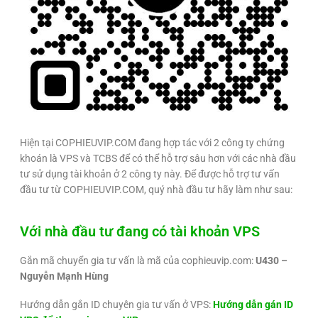
Hiện tại COPHIEUVIP.COM đang hợp tác với 2 công ty chứng
khoán là VPS và TCBS để có thể hỗ trợ sâu hơn với các nhà đầu
tư sử dụng tài khoản ở 2 công ty này. Để được hỗ trợ tư vấn
đầu tư từ COPHIEUVIP.COM, quý nhà đầu tư hãy làm như sau:
Với nhà đầu tư đang có tài khoản VPS
Gắn mã chuyển gia tư vấn là mã của cophieuvip.com:
U430 –
Nguyễn Mạnh Hùng
Hướng dẫn gắn ID chuyên gia tư vấn ở VPS:
Hướng dẫn gán ID