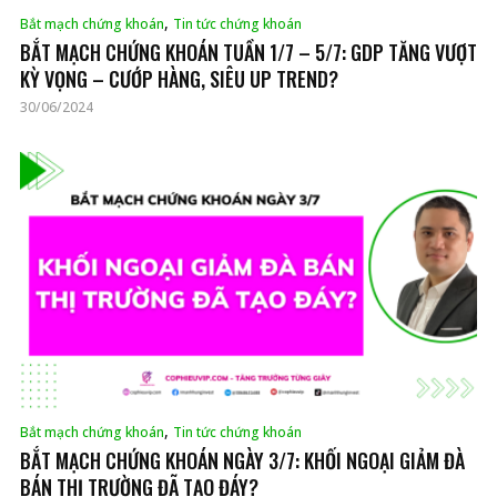
,
Bắt mạch chứng khoán
Tin tức chứng khoán
BẮT MẠCH CHỨNG KHOÁN TUẦN 1/7 – 5/7: GDP TĂNG VƯỢT
KỲ VỌNG – CƯỚP HÀNG, SIÊU UP TREND?
30/06/2024
,
Bắt mạch chứng khoán
Tin tức chứng khoán
BẮT MẠCH CHỨNG KHOÁN NGÀY 3/7: KHỐI NGOẠI GIẢM ĐÀ
BÁN THỊ TRƯỜNG ĐÃ TẠO ĐÁY?