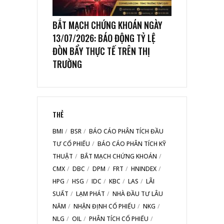
BẮT MẠCH CHỨNG KHOÁN NGÀY
13/07/2026: BÁO ĐỘNG TỶ LỆ
ĐÒN BẨY THỰC TẾ TRÊN THỊ
TRƯỜNG
THẺ
BMI
BSR
BÁO CÁO PHÂN TÍCH ĐẦU
TƯ CỔ PHIẾU
BÁO CÁO PHÂN TÍCH KỸ
THUẬT
BẮT MẠCH CHỨNG KHOÁN
CMX
DBC
DPM
FRT
HNINDEX
HPG
HSG
IDC
KBC
LAS
LÃI
SUẤT
LẠM PHÁT
NHÀ ĐẦU TƯ LÂU
NĂM
NHẬN ĐỊNH CỔ PHIẾU
NKG
NLG
OIL
PHÂN TÍCH CỔ PHIẾU