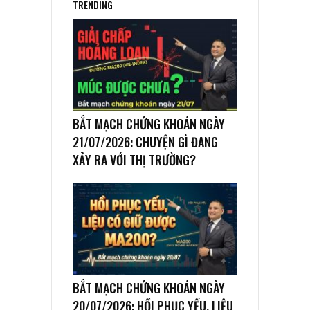
TRENDING
BẮT MẠCH CHỨNG KHOÁN NGÀY
21/07/2026: CHUYỆN GÌ ĐANG
XẢY RA VỚI THỊ TRƯỜNG?
BẮT MẠCH CHỨNG KHOÁN NGÀY
20/07/2026: HỒI PHỤC YẾU, LIỆU