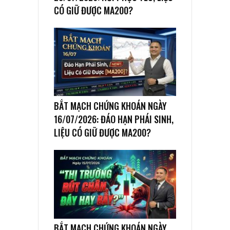
CÓ GIỮ ĐƯỢC MA200?
BẮT MẠCH CHỨNG KHOÁN NGÀY
16/07/2026: ĐÁO HẠN PHÁI SINH,
LIỆU CÓ GIỮ ĐƯỢC MA200?
BẮT MẠCH CHỨNG KHOÁN NGÀY