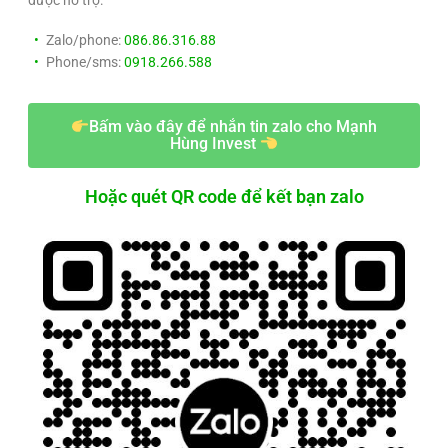
được hỗ trợ:
Zalo/phone:
086.86.316.88
Phone/sms:
0918.266.588
Bấm vào đây để nhắn tin zalo cho Mạnh
Hùng Invest
Hoặc quét QR code để kết bạn zalo