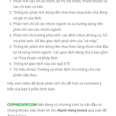
Phân tích các chỉ số chính, đồ thị VN-Index, thanh khoản và
các chỉ báo cơ bản.
Thống kê, phân tích dòng tiền chia theo mua/bán chủ động
và giá trị của lệnh.
Phân tích chỉ số các nhóm ngành và xu hướng dòng tiền
phân bổ vào các nhóm ngành.
Phân tích thị trường phái sinh: các lệnh robot, kháng cự, hỗ
trợ phái sinh. Số liệu giao dịch phái sinh của “cá mập”.
Thống kê, phân tích dòng tiền chia theo từng nhóm nhà đầu
tư và từng nhóm ngành. Các giao dịch đáng chú ý bao gồm
cả Thỏa thuận và khớp lệnh.
Thống kê giao dịch của các quỹ ETF.
Tín hiệu Smart Trading và nhận định thị trường cho các
phiên tiếp theo.
Hãy xem video để được phân tích chi tiết hơn và comment ý
kiến của bạn ở phần bình luận.
COPHIEUVIP.COM
hiện đang có chương trình tư vấn đầu tư
chứng khoán, hãy nhắn tin cho
Mạnh Hùng Invest
qua zalo để