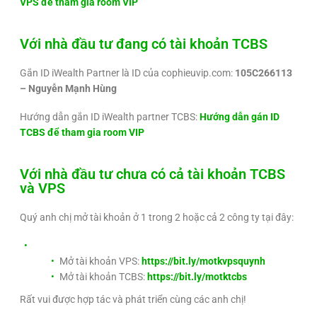
VPS để tham gia room VIP
Với nhà đầu tư đang có tài khoản TCBS
Gắn ID iWealth Partner là ID của cophieuvip.com:
105C266113
– Nguyễn Mạnh Hùng
Hướng dẫn gắn ID iWealth partner TCBS:
Hướng dẫn gán ID
TCBS để tham gia room VIP
Với nhà đầu tư chưa có cả tài khoản TCBS
và VPS
Quý anh chị mở tài khoản ở 1 trong 2 hoặc cả 2 công ty tại đây:
Mở tài khoản VPS:
https://bit.ly/motkvpsquynh
Mở tài khoản TCBS:
https://bit.ly/motktcbs
Rất vui được hợp tác và phát triển cùng các anh chị!