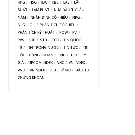
HPG
HSG
IDC
KBC
LAS
LÃI
SUẤT
LẠM PHÁT
NHÀ ĐẦU TƯ LÂU
NĂM
NHẬN ĐỊNH CỔ PHIẾU
NKG
NLG
OIL
PHÂN TÍCH CỔ PHIẾU
PHÂN TÍCH KỸ THUẬT
POW
PVI
PVS
SHB
STB
TCB
TIN QUỐC
TẾ
TIN TRONG NƯỚC
TIN TỨC
TIN
TỨC CHỨNG KHOÁN
TNG
TPB
TỶ
GIÁ
UPCOM INDEX
VHC
VN-INDEX
VND
VNINDEX
VPB
VĨ MÔ
ĐẦU TƯ
CHỨNG KHOÁN