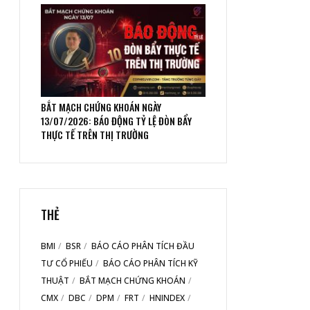
BẮT MẠCH CHỨNG KHOÁN NGÀY
13/07/2026: BÁO ĐỘNG TỶ LỆ ĐÒN BẨY
THỰC TẾ TRÊN THỊ TRƯỜNG
THẺ
BMI
BSR
BÁO CÁO PHÂN TÍCH ĐẦU
TƯ CỔ PHIẾU
BÁO CÁO PHÂN TÍCH KỸ
THUẬT
BẮT MẠCH CHỨNG KHOÁN
CMX
DBC
DPM
FRT
HNINDEX