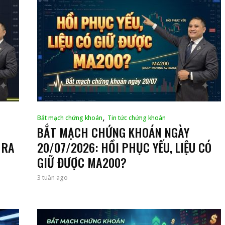
,
Bắt mạch chứng khoán
Tin tức chứng khoán
BẮT MẠCH CHỨNG KHOÁN NGÀY
 RA
20/07/2026: HỒI PHỤC YẾU, LIỆU CÓ
GIỮ ĐƯỢC MA200?
3 tuần ago