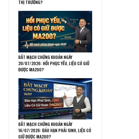
THỊ TRƯỜNG?
BẮT MẠCH CHỨNG KHOÁN NGÀY
20/07/2026: HỒI PHỤC YẾU, LIỆU CÓ GIỮ
ĐƯỢC MA200?
BẮT MẠCH CHỨNG KHOÁN NGÀY
16/07/2026: ĐÁO HẠN PHÁI SINH, LIỆU CÓ
GIỮ ĐƯỢC MA200?