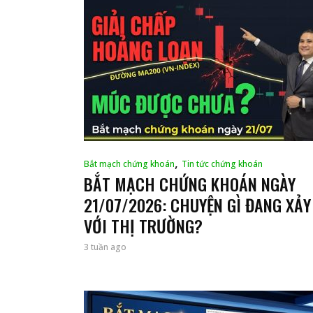
,
Bắt mạch chứng khoán
Tin tức chứng khoán
BẮT MẠCH CHỨNG KHOÁN NGÀY
21/07/2026: CHUYỆN GÌ ĐANG XẢY
VỚI THỊ TRƯỜNG?
3 tuần ago