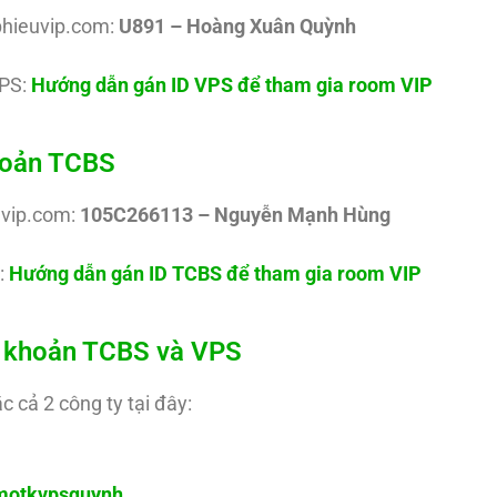
phieuvip.com:
U891 – Hoàng Xuân Quỳnh
PS:
Hướng dẫn gán ID VPS để tham gia room VIP
khoản TCBS
uvip.com:
105C266113 – Nguyễn Mạnh Hùng
:
Hướng dẫn gán ID TCBS để tham gia room VIP
ài khoản TCBS và VPS
c cả 2 công ty tại đây:
y/motkvpsquynh