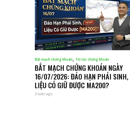
,
Bắt mạch chứng khoán
Tin tức chứng khoán
BẮT MẠCH CHỨNG KHOÁN NGÀY
16/07/2026: ĐÁO HẠN PHÁI SINH,
LIỆU CÓ GIỮ ĐƯỢC MA200?
3 tuần ago