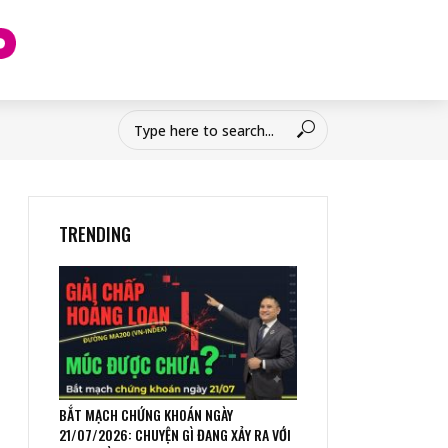
TRENDING
BẮT MẠCH CHỨNG KHOÁN NGÀY
21/07/2026: CHUYỆN GÌ ĐANG XẢY RA VỚI