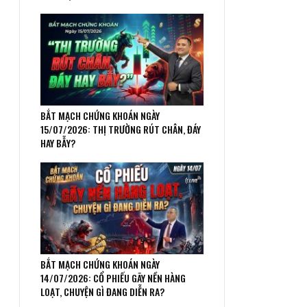
BẮT MẠCH CHỨNG KHOÁN NGÀY
15/07/2026: THỊ TRƯỜNG RÚT CHÂN, ĐÁY
HAY BẪY?
BẮT MẠCH CHỨNG KHOÁN NGÀY
14/07/2026: CỔ PHIẾU GÃY NỀN HÀNG
LOẠT, CHUYỆN GÌ ĐANG DIỄN RA?