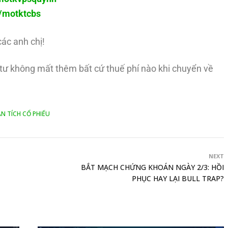
ly/motktcbs
các anh chị!
u tư không mất thêm bất cứ thuế phí nào khi chuyển về
N TÍCH CỔ PHIẾU
NEXT
BẮT MẠCH CHỨNG KHOÁN NGÀY 2/3: HỒI
PHỤC HAY LẠI BULL TRAP?