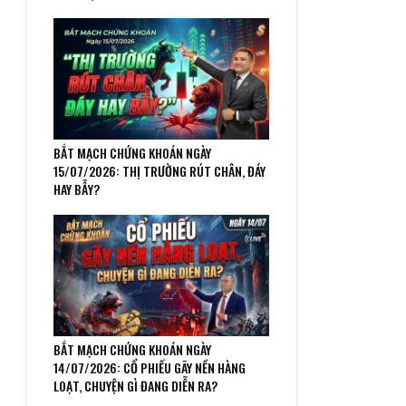
BẮT MẠCH CHỨNG KHOÁN NGÀY
15/07/2026: THỊ TRƯỜNG RÚT CHÂN, ĐÁY
HAY BẪY?
BẮT MẠCH CHỨNG KHOÁN NGÀY
14/07/2026: CỔ PHIẾU GÃY NỀN HÀNG
LOẠT, CHUYỆN GÌ ĐANG DIỄN RA?