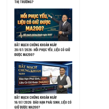
THỊ TRƯỜNG?
BẮT MẠCH CHỨNG KHOÁN NGÀY
20/07/2026: HỒI PHỤC YẾU, LIỆU CÓ GIỮ
ĐƯỢC MA200?
BẮT MẠCH CHỨNG KHOÁN NGÀY
16/07/2026: ĐÁO HẠN PHÁI SINH, LIỆU CÓ
GIỮ ĐƯỢC MA200?