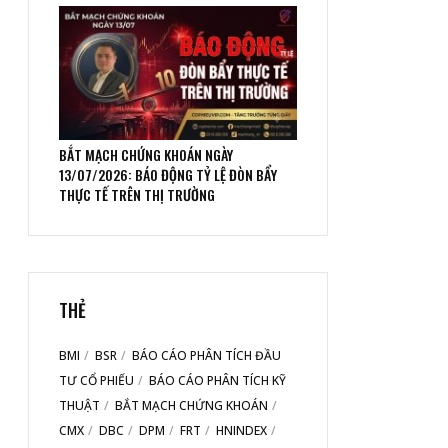
BẮT MẠCH CHỨNG KHOÁN NGÀY
13/07/2026: BÁO ĐỘNG TỶ LỆ ĐÒN BẨY
THỰC TẾ TRÊN THỊ TRƯỜNG
THẺ
BMI
BSR
BÁO CÁO PHÂN TÍCH ĐẦU
TƯ CỔ PHIẾU
BÁO CÁO PHÂN TÍCH KỸ
THUẬT
BẮT MẠCH CHỨNG KHOÁN
CMX
DBC
DPM
FRT
HNINDEX