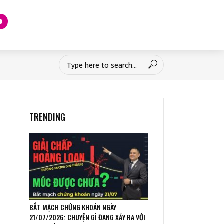
TRENDING
BẮT MẠCH CHỨNG KHOÁN NGÀY
21/07/2026: CHUYỆN GÌ ĐANG XẢY RA VỚI