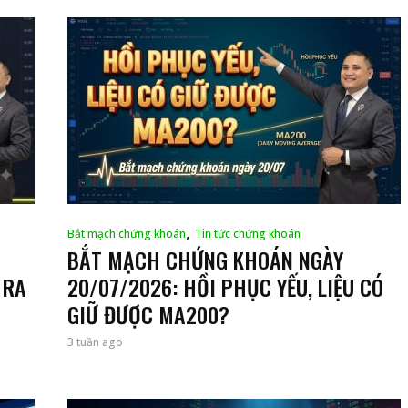
,
Bắt mạch chứng khoán
Tin tức chứng khoán
BẮT MẠCH CHỨNG KHOÁN NGÀY
 RA
20/07/2026: HỒI PHỤC YẾU, LIỆU CÓ
GIỮ ĐƯỢC MA200?
3 tuần ago