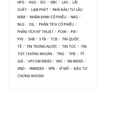
HPG
HSG
IDC
KBC
LAS
LÃI
SUẤT
LẠM PHÁT
NHÀ ĐẦU TƯ LÂU
NĂM
NHẬN ĐỊNH CỔ PHIẾU
NKG
NLG
OIL
PHÂN TÍCH CỔ PHIẾU
PHÂN TÍCH KỸ THUẬT
POW
PVI
PVS
SHB
STB
TCB
TIN QUỐC
TẾ
TIN TRONG NƯỚC
TIN TỨC
TIN
TỨC CHỨNG KHOÁN
TNG
TPB
TỶ
GIÁ
UPCOM INDEX
VHC
VN-INDEX
VND
VNINDEX
VPB
VĨ MÔ
ĐẦU TƯ
CHỨNG KHOÁN