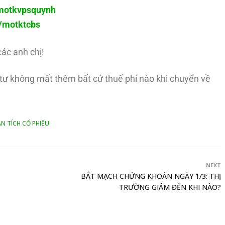
y/motkvpsquynh
ly/motktcbs
các anh chị!
u tư không mất thêm bất cứ thuế phí nào khi chuyển về
N TÍCH CỔ PHIẾU
NEXT
BẮT MẠCH CHỨNG KHOÁN NGÀY 1/3: THỊ
TRƯỜNG GIẢM ĐẾN KHI NÀO?