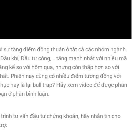
ới sự tăng điểm đồng thuận ở tất cả các nhóm ngành.
Dầu khí, Đầu tư công,… tăng mạnh nhất với nhiều mã
áng kể so với hôm qua, nhưng còn thấp hơn so với
nhất. Phiên nay cũng có nhiều điểm tương đồng với
phục hay là lại bull trap? Hãy xem video để được phân
bạn ở phần bình luận.
trình tư vấn đầu tư chứng khoán, hãy nhắn tin cho
rợ: