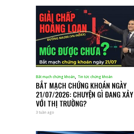
,
Bắt mạch chứng khoán
Tin tức chứng khoán
BẮT MẠCH CHỨNG KHOÁN NGÀY
21/07/2026: CHUYỆN GÌ ĐANG XẢY
VỚI THỊ TRƯỜNG?
3 tuần ago