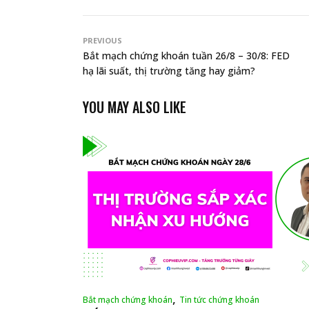
PREVIOUS
Bắt mạch chứng khoán tuần 26/8 – 30/8: FED
hạ lãi suất, thị trường tăng hay giảm?
YOU MAY ALSO LIKE
,
Bắt mạch chứng khoán
Tin tức chứng khoán