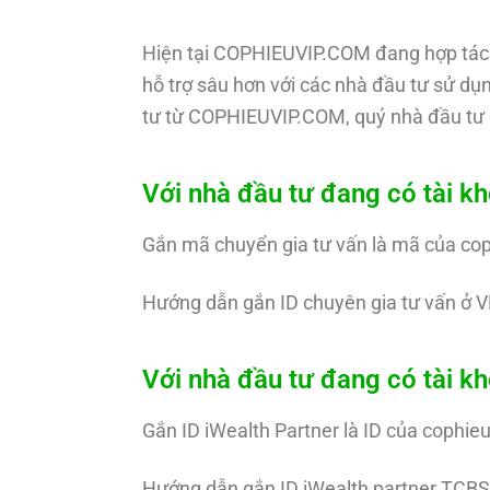
Hiện tại COPHIEUVIP.COM đang hợp tác 
hỗ trợ sâu hơn với các nhà đầu tư sử dụn
tư từ COPHIEUVIP.COM, quý nhà đầu tư 
Với nhà đầu tư đang có tài k
Gắn mã chuyển gia tư vấn là mã của co
Hướng dẫn gắn ID chuyên gia tư vấn ở V
Với nhà đầu tư đang có tài 
Gắn ID iWealth Partner là ID của cophie
Hướng dẫn gắn ID iWealth partner TCBS