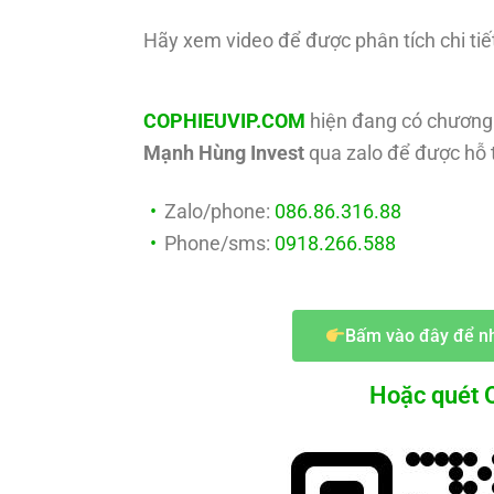
Hãy xem video để được phân tích chi tiế
COPHIEUVIP.COM
hiện đang có chương 
Mạnh Hùng Invest
qua zalo để được hỗ t
Zalo/phone:
086.86.316.88
Phone/sms:
0918.266.588
Bấm vào đây để nh
Hoặc quét Q