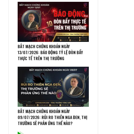
BẮT MẠCH CHỨNG KHOÁN NGÀY
13/07/2026: BÁO ĐỘNG TỶ LỆ ĐÒN BẨY
THỰC TẾ TRÊN THỊ TRƯỜNG
BẮT MẠCH CHỨNG KHOÁN NGÀY
09/07/2026: RỦI RO THIÊN NGA ĐEN, THỊ
TRƯỜNG SẼ PHẢN ỨNG THẾ NÀO?