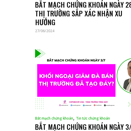
BẮT MẠCH CHỨNG KHOÁN NGÀY 28
THỊ TRƯỜNG SẮP XÁC NHẬN XU
HƯỚNG
27/06/2024
,
Bắt mạch chứng khoán
Tin tức chứng khoán
BẮT MẠCH CHỨNG KHOÁN NGÀY 3/