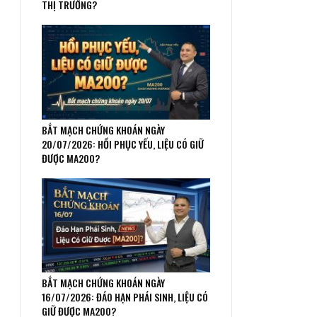
THỊ TRƯỜNG?
BẮT MẠCH CHỨNG KHOÁN NGÀY
20/07/2026: HỒI PHỤC YẾU, LIỆU CÓ GIỮ
ĐƯỢC MA200?
BẮT MẠCH CHỨNG KHOÁN NGÀY
16/07/2026: ĐÁO HẠN PHÁI SINH, LIỆU CÓ
GIỮ ĐƯỢC MA200?