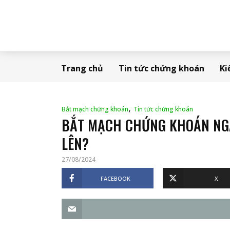
Trang chủ
Tin tức chứng khoán
Ki
,
Bắt mạch chứng khoán
Tin tức chứng khoán
BẮT MẠCH CHỨNG KHOÁN NGÀY
LÊN?
27/08/2024
FACEBOOK
X