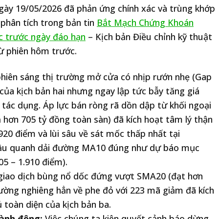
ngày 19/05/2026 đã phản ứng chính xác và trùng khớp
phân tích trong bản tin
Bắt Mạch Chứng Khoán
c trước ngày đáo hạn
– Kịch bản Điều chỉnh kỹ thuật
từ phiên hôm trước.
hiên sáng thị trường mở cửa có nhịp rướn nhẹ (Gap
 của kịch bản hai nhưng ngay lập tức bẫy tăng giá
 tác dụng. Áp lực bán ròng rã dồn dập từ khối ngoại
ả hơn 705 tỷ đồng toàn sàn) đã kích hoạt tâm lý thận
920 điểm và lùi sâu về sát mốc thấp nhất tại
 cầu quanh dải đường MA10 đúng như dự báo mục
05 – 1.910 điểm).
giao dịch bùng nổ dốc đứng vượt SMA20 (đạt hơn
trường nghiêng hẳn về phe đỏ với 223 mã giảm đã kích
 toàn diện của kịch bản ba.
hành động:
Việc chúng ta kiên quyết cảnh báo dừng