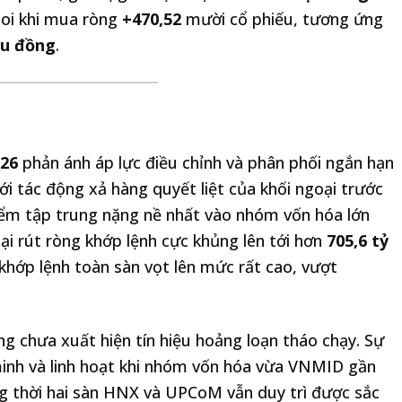
hoi khi mua ròng
+470,52
mười cổ phiếu, tương ứng
ệu đồng
.
026
phản ánh áp lực điều chỉnh và phân phối ngắn hạn
ới tác động xả hàng quyết liệt của khối ngoại trước
iểm tập trung nặng nề nhất vào nhóm vốn hóa lớn
ại rút ròng khớp lệnh cực khủng lên tới hơn
705,6 tỷ
hớp lệnh toàn sàn vọt lên mức rất cao, vượt
ờng chưa xuất hiện tín hiệu hoảng loạn tháo chạy. Sự
minh và linh hoạt khi nhóm vốn hóa vừa VNMID gần
g thời hai sàn HNX và UPCoM vẫn duy trì được sắc