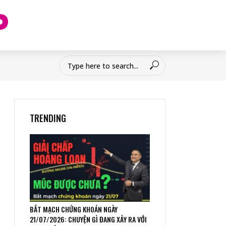
TRENDING
BẮT MẠCH CHỨNG KHOÁN NGÀY
21/07/2026: CHUYỆN GÌ ĐANG XẢY RA VỚI