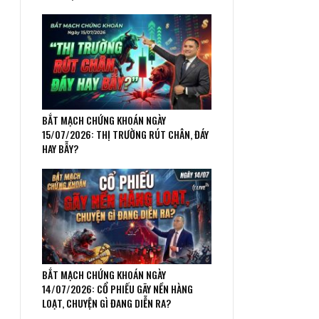
BẮT MẠCH CHỨNG KHOÁN NGÀY
15/07/2026: THỊ TRƯỜNG RÚT CHÂN, ĐÁY
HAY BẪY?
BẮT MẠCH CHỨNG KHOÁN NGÀY
14/07/2026: CỔ PHIẾU GÃY NỀN HÀNG
LOẠT, CHUYỆN GÌ ĐANG DIỄN RA?