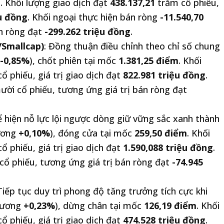
m
. Khối lượng giao dịch đạt
438.137,21
trăm cổ phiếu,
ệu đồng
. Khối ngoại thực hiện bán ròng
-11.540,70
án ròng đạt
-299.262 triệu đồng
.
Smallcap)
: Đồng thuận điều chỉnh theo chỉ số chung
-0,85%
), chốt phiên tại mốc
1.381,25 điểm
. Khối
ổ phiếu, giá trị giao dịch đạt
822.981 triệu đồng
.
ời cổ phiếu, tương ứng giá trị bán ròng đạt
ể hiện nỗ lực lội ngược dòng giữ vững sắc xanh thành
ương
+0,10%
), đóng cửa tại mốc
259,50 điểm
. Khối
ổ phiếu, giá trị giao dịch đạt
1.590,088 triệu đồng
.
ổ phiếu, tương ứng giá trị bán ròng đạt
-74.945
 Tiếp tục duy trì phong độ tăng trưởng tích cực khi
đương
+0,23%
), dừng chân tại mốc
126,19 điểm
. Khối
ổ phiếu, giá trị giao dịch đạt
474.528 triệu đồng
.