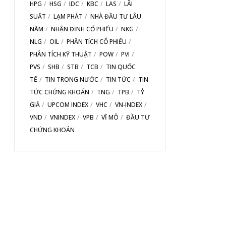
HPG
HSG
IDC
KBC
LAS
LÃI
SUẤT
LẠM PHÁT
NHÀ ĐẦU TƯ LÂU
NĂM
NHẬN ĐỊNH CỔ PHIẾU
NKG
NLG
OIL
PHÂN TÍCH CỔ PHIẾU
PHÂN TÍCH KỸ THUẬT
POW
PVI
PVS
SHB
STB
TCB
TIN QUỐC
TẾ
TIN TRONG NƯỚC
TIN TỨC
TIN
TỨC CHỨNG KHOÁN
TNG
TPB
TỶ
GIÁ
UPCOM INDEX
VHC
VN-INDEX
VND
VNINDEX
VPB
VĨ MÔ
ĐẦU TƯ
CHỨNG KHOÁN