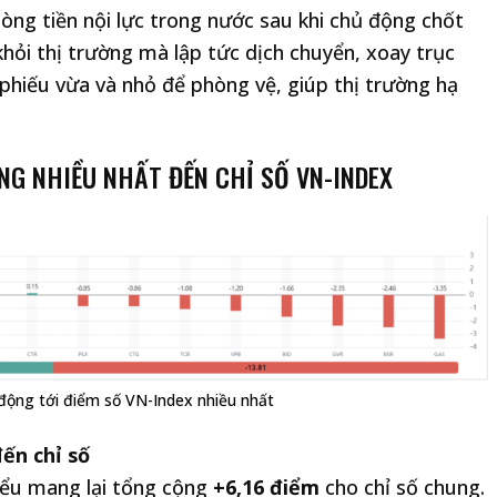
òng tiền nội lực trong nước sau khi chủ động chốt
khỏi thị trường mà lập tức dịch chuyển, xoay trục
phiếu vừa và nhỏ để phòng vệ, giúp thị trường hạ
NG NHIỀU NHẤT ĐẾN CHỈ SỐ VN-INDEX
 động tới điểm số VN-Index nhiều nhất
ến chỉ số
iểu mang lại tổng cộng
+6,16 điểm
cho chỉ số chung.