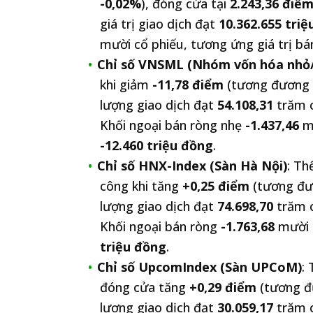
-0,02%
), đóng cửa tại
2.243,36 điể
giá trị giao dịch đạt
10.362.655 tri
mười cổ phiếu, tương ứng giá trị b
Chỉ số VNSML (Nhóm vốn hóa nhỏ/
khi giảm
-11,78 điểm
(tương đương
lượng giao dịch đạt
54.108,31
trăm c
Khối ngoại bán ròng nhẹ
-1.437,46
mư
-12.460 triệu đồng
.
Chỉ số HNX-Index (Sàn Hà Nội)
: Th
công khi tăng
+0,25 điểm
(tương đ
lượng giao dịch đạt
74.698,70
trăm c
Khối ngoại bán ròng
-1.763,68
mười c
triệu đồng
.
Chỉ số UpcomIndex (Sàn UPCoM)
:
đóng cửa tăng
+0,29 điểm
(tương 
lượng giao dịch đạt
30.059,17
trăm c