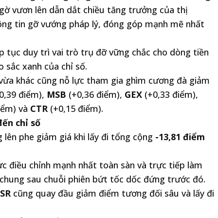
ờ vươn lên dẫn dắt chiều tăng trưởng của thị
hông tin gỡ vướng pháp lý, đóng góp mạnh mẽ nhất
 tục duy trì vai trò trụ đỡ vững chắc cho dòng tiền
 sắc xanh của chỉ số.
 vừa khác cũng nỗ lực tham gia ghìm cương đà giảm
0,39 điểm),
MSB
(+0,36 điểm),
GEX
(+0,33 điểm),
iểm) và
CTR
(+0,15 điểm).
ến chỉ số
g lên phe giảm giá khi lấy đi tổng cộng
-13,81 điểm
ực điều chỉnh mạnh nhất toàn sàn và trực tiếp làm
 chung sau chuỗi phiên bứt tốc dốc đứng trước đó.
SR
cũng quay đầu giảm điểm tương đối sâu và lấy đi