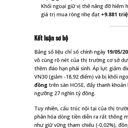
Khối ngoại giữ vị thế nâng đỡ hiếm 
giá trị mua ròng nhẹ đạt
+9.881 tri
Kết luận sơ bộ
Bảng số liệu chỉ số chính ngày
19/05/2
vô cùng rõ nét của thị trường cơ sở dư
thềm đáo hạn phái sinh. Áp lực giảm đ
VN30 (giảm -18,92 điểm) và bị khối ngo
đồng
trên sàn HOSE, đẩy thanh khoản k
ngưỡng 27 nghìn tỷ đồng.
Tuy nhiên, cấu trúc nội tại của thị trư
phân hóa dòng tiền diễn ra rất thông 
như giữ vững tham chiếu (-0,02%), đồn