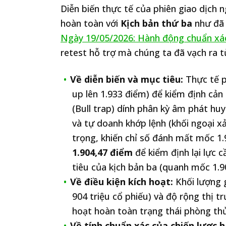
Diễn biến thực tế của phiên giao dịch 
hoàn toàn với
Kịch bản thứ ba
như đã 
Ngày 19/05/2026: Hành động chuẩn xá
retest hỗ trợ mà chúng ta đã vạch ra 
Về diễn biến và mục tiêu:
Thực tế p
up lên 1.933 điểm) để kiểm định cản
(Bull trap) dính phân kỳ âm phát huy
và tự doanh khớp lệnh (khối ngoại x
trọng, khiến chỉ số đánh mất mốc 1.
1.904,47 điểm
để kiểm định lại lực
tiêu của kịch bản ba (quanh mốc 1.9
Về điều kiện kích hoạt:
Khối lượng 
904 triệu cổ phiếu) và độ rộng thị 
hoạt hoàn toàn trạng thái phòng thủ
Về tính chuẩn xác của chiến lược 