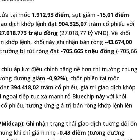
 cửa tại mốc
1.912,93 điểm
, sụt giảm
-15,01 điểm
giao dịch khớp lệnh đạt
904.325,07
trăm cổ phiếu với
27.018.773 triệu đồng
(27.018,77 tỷ VNĐ). Về khối
n khớp lệnh, khối này ghi nhận bán ròng
-43.674,00
 trường bị rút ròng đạt
-705.665 triệu đồng
(-705,66
 chịu áp lực điều chỉnh nặng nề hơn thị trường chung
ương đương giảm
-0,92%
), chốt phiên tại mốc
h đạt
394.418,02
trăm cổ phiếu, giá trị giao dịch khớp
i ngoại tiếp tục xả mạnh rổ Bluechip này với khối
cổ phiếu, tương ứng giá trị bán ròng khớp lệnh lên
/Midcap)
: Ghi nhận trạng thái giao dịch tương đối ổn
chung khi chỉ giảm nhẹ
-0,43 điểm
(tương đương