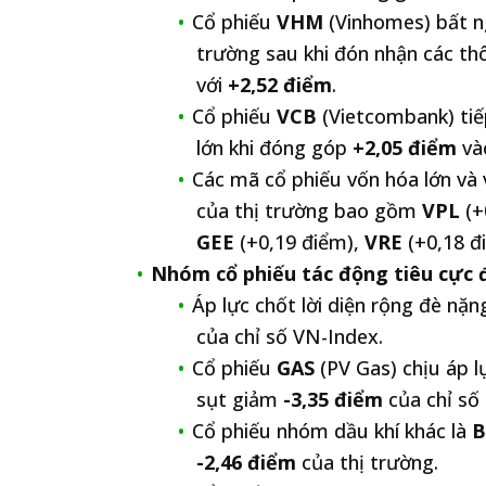
Cổ phiếu
VHM
(Vinhomes) bất ng
trường sau khi đón nhận các t
với
+2,52 điểm
.
Cổ phiếu
VCB
(Vietcombank) tiếp
lớn khi đóng góp
+2,05 điểm
vào
Các mã cổ phiếu vốn hóa lớn và
của thị trường bao gồm
VPL
(+
GEE
(+0,19 điểm),
VRE
(+0,18 đ
Nhóm cổ phiếu tác động tiêu cực đ
Áp lực chốt lời diện rộng đè nặn
của chỉ số VN-Index.
Cổ phiếu
GAS
(PV Gas) chịu áp l
sụt giảm
-3,35 điểm
của chỉ số
Cổ phiếu nhóm dầu khí khác là
B
-2,46 điểm
của thị trường.