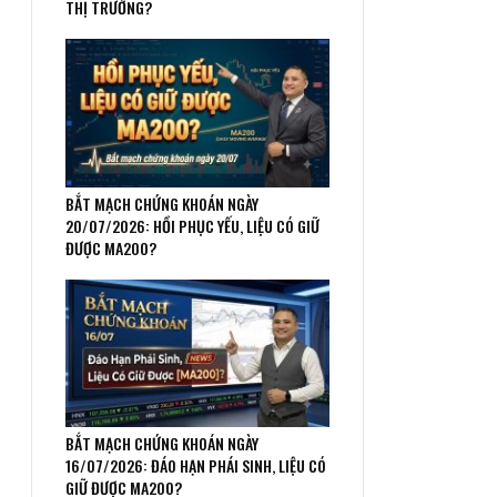
THỊ TRƯỜNG?
BẮT MẠCH CHỨNG KHOÁN NGÀY
20/07/2026: HỒI PHỤC YẾU, LIỆU CÓ GIỮ
ĐƯỢC MA200?
BẮT MẠCH CHỨNG KHOÁN NGÀY
16/07/2026: ĐÁO HẠN PHÁI SINH, LIỆU CÓ
GIỮ ĐƯỢC MA200?