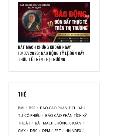
BẮT MẠCH CHỨNG KHOÁN NGÀY
13/07/2026: BÁO ĐỘNG TỶ LỆ ĐÒN BẨY
THỰC TẾ TRÊN THỊ TRƯỜNG
THẺ
BMI
BSR
BÁO CÁO PHÂN TÍCH ĐẦU
TƯ CỔ PHIẾU
BÁO CÁO PHÂN TÍCH KỸ
THUẬT
BẮT MẠCH CHỨNG KHOÁN
CMX
DBC
DPM
FRT
HNINDEX