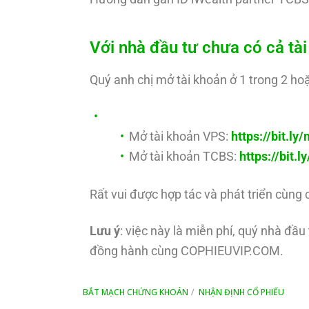
Với nhà đầu tư chưa có cả t
Quý anh chị mở tài khoản ở 1 trong 2 hoặ
Mở tài khoản VPS:
https://bit.l
Mở tài khoản TCBS:
https://bit.
Rất vui được hợp tác và phát triển cùng 
Lưu ý
: việc này là miễn phí, quý nhà đầ
đồng hành cùng COPHIEUVIP.COM.
BẮT MẠCH CHỨNG KHOÁN
NHẬN ĐỊNH CỔ PHIẾU