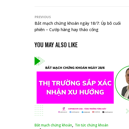
PREVIOUS
Bắt mạch chứng khoán ngày 18/7: Úp bô cuối
phiên – Cướp hàng hay tháo cống
YOU MAY ALSO LIKE
,
Bắt mạch chứng khoán
Tin tức chứng khoán