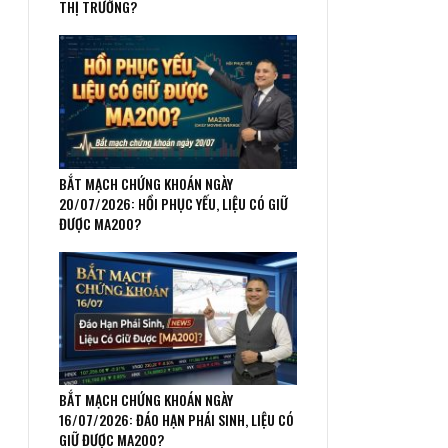
THỊ TRƯỜNG?
BẮT MẠCH CHỨNG KHOÁN NGÀY
20/07/2026: HỒI PHỤC YẾU, LIỆU CÓ GIỮ
ĐƯỢC MA200?
BẮT MẠCH CHỨNG KHOÁN NGÀY
16/07/2026: ĐÁO HẠN PHÁI SINH, LIỆU CÓ
GIỮ ĐƯỢC MA200?