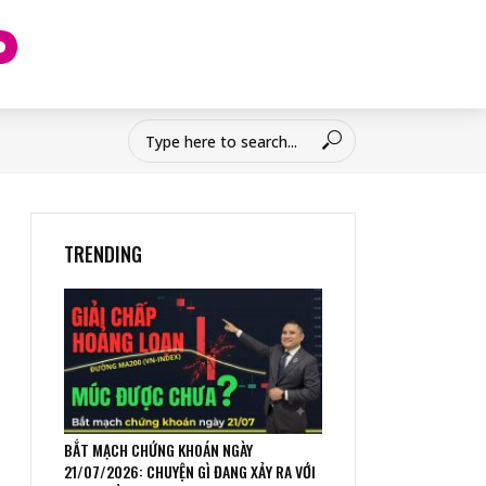
TRENDING
BẮT MẠCH CHỨNG KHOÁN NGÀY
21/07/2026: CHUYỆN GÌ ĐANG XẢY RA VỚI