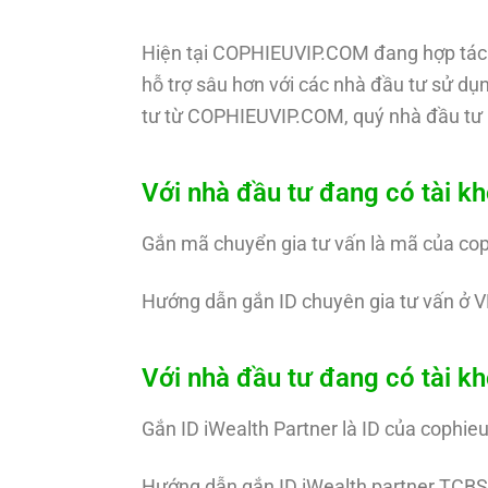
Hiện tại COPHIEUVIP.COM đang hợp tác 
hỗ trợ sâu hơn với các nhà đầu tư sử dụn
tư từ COPHIEUVIP.COM, quý nhà đầu tư 
Với nhà đầu tư đang có tài k
Gắn mã chuyển gia tư vấn là mã của co
Hướng dẫn gắn ID chuyên gia tư vấn ở V
Với nhà đầu tư đang có tài 
Gắn ID iWealth Partner là ID của cophie
Hướng dẫn gắn ID iWealth partner TCBS