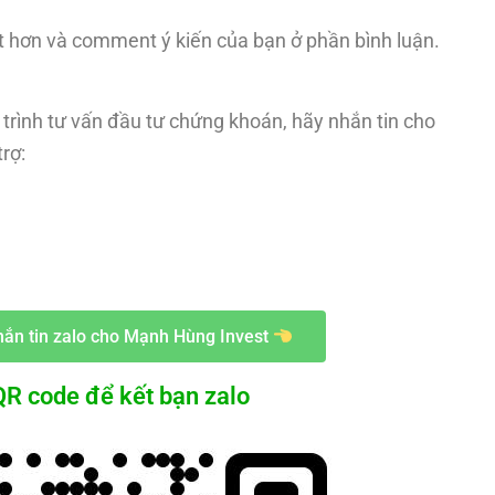
t hơn và comment ý kiến của bạn ở phần bình luận.
trình tư vấn đầu tư chứng khoán, hãy nhắn tin cho
rợ:
ắn tin zalo cho Mạnh Hùng Invest
R code để kết bạn zalo