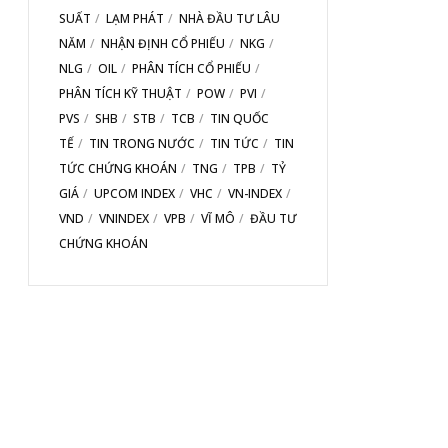
SUẤT
LẠM PHÁT
NHÀ ĐẦU TƯ LÂU
NĂM
NHẬN ĐỊNH CỔ PHIẾU
NKG
NLG
OIL
PHÂN TÍCH CỔ PHIẾU
PHÂN TÍCH KỸ THUẬT
POW
PVI
PVS
SHB
STB
TCB
TIN QUỐC
TẾ
TIN TRONG NƯỚC
TIN TỨC
TIN
TỨC CHỨNG KHOÁN
TNG
TPB
TỶ
GIÁ
UPCOM INDEX
VHC
VN-INDEX
VND
VNINDEX
VPB
VĨ MÔ
ĐẦU TƯ
CHỨNG KHOÁN