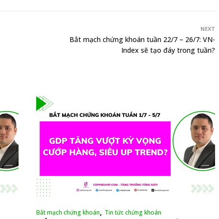
NEXT
Bắt mạch chứng khoán tuần 22/7 – 26/7: VN-
Index sẽ tạo đáy trong tuần?
,
Bắt mạch chứng khoán
Tin tức chứng khoán