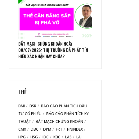
BẮT MẠCH CHỨNG KHOÁN NGÀY
08/07/2026: THỊ TRƯỜNG ĐÃ PHÁT TÍN
HIỆU XÁC NHẬN HAY CHƯA?
THẺ
BMI
BSR
BÁO CÁO PHÂN TÍCH ĐẦU
TƯ CỔ PHIẾU
BÁO CÁO PHÂN TÍCH KỸ
THUẬT
BẮT MẠCH CHỨNG KHOÁN
CMX
DBC
DPM
FRT
HNINDEX
HPG
HSG
IDC
KBC
LAS
LÃI