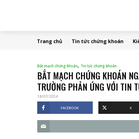
Trang chủ
Tin tức chứng khoán
Ki
,
Bắt mạch chứng khoán
Tin tức chứng khoán
BẮT MẠCH CHỨNG KHOÁN NGÀY
TRƯỜNG PHẢN ỨNG VỚI TIN T
18/07/2024
FACEBOOK
X