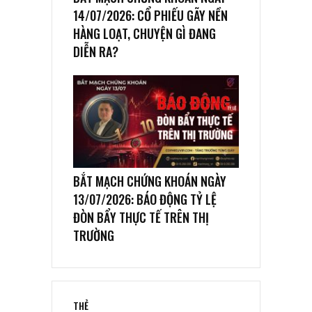
14/07/2026: CỔ PHIẾU GÃY NỀN
HÀNG LOẠT, CHUYỆN GÌ ĐANG
DIỄN RA?
BẮT MẠCH CHỨNG KHOÁN NGÀY
13/07/2026: BÁO ĐỘNG TỶ LỆ
ĐÒN BẨY THỰC TẾ TRÊN THỊ
TRƯỜNG
THẺ