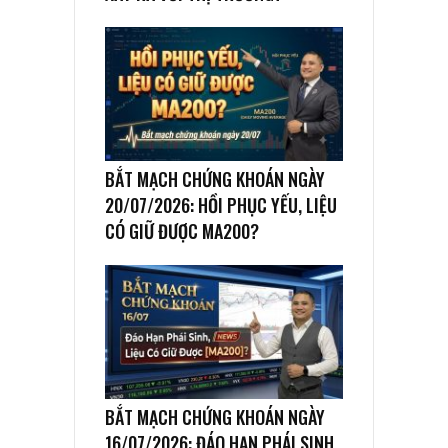
BẮT MẠCH CHỨNG KHOÁN NGÀY
20/07/2026: HỒI PHỤC YẾU, LIỆU
CÓ GIỮ ĐƯỢC MA200?
BẮT MẠCH CHỨNG KHOÁN NGÀY
16/07/2026: ĐÁO HẠN PHÁI SINH,