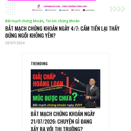
,
Bắt mạch chứng khoán
Tin tức chứng khoán
BẮT MẠCH CHỨNG KHOÁN NGÀY 4/7: CẦM TIỀN LẠI THẤY
ĐỨNG NGỒI KHÔNG YÊN?
03/07/2024
TRENDING
BẮT MẠCH CHỨNG KHOÁN NGÀY
21/07/2026: CHUYỆN GÌ ĐANG
XẢY RA VỚI THỊ TRƯỜNG?