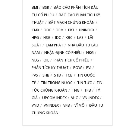
BMI
BSR
BÁO CÁO PHÂN TÍCH ĐẦU
TƯ CỔ PHIẾU
BÁO CÁO PHÂN TÍCH KỸ
THUẬT
BẮT MẠCH CHỨNG KHOÁN
CMX
DBC
DPM
FRT
HNINDEX
HPG
HSG
IDC
KBC
LAS
LÃI
SUẤT
LẠM PHÁT
NHÀ ĐẦU TƯ LÂU
NĂM
NHẬN ĐỊNH CỔ PHIẾU
NKG
NLG
OIL
PHÂN TÍCH CỔ PHIẾU
PHÂN TÍCH KỸ THUẬT
POW
PVI
PVS
SHB
STB
TCB
TIN QUỐC
TẾ
TIN TRONG NƯỚC
TIN TỨC
TIN
TỨC CHỨNG KHOÁN
TNG
TPB
TỶ
GIÁ
UPCOM INDEX
VHC
VN-INDEX
VND
VNINDEX
VPB
VĨ MÔ
ĐẦU TƯ
CHỨNG KHOÁN