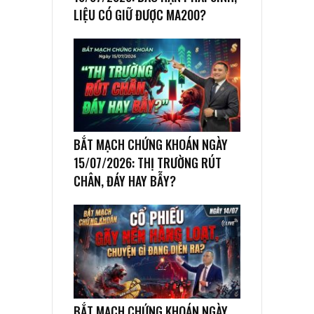
LIỆU CÓ GIỮ ĐƯỢC MA200?
BẮT MẠCH CHỨNG KHOÁN NGÀY
15/07/2026: THỊ TRƯỜNG RÚT
CHÂN, ĐÁY HAY BẪY?
BẮT MẠCH CHỨNG KHOÁN NGÀY