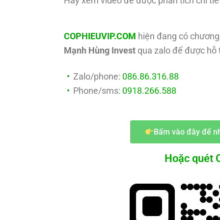
Hãy xem video để được phân tích chi tiế
COPHIEUVIP.COM
hiện đang có chương 
Mạnh Hùng Invest
qua zalo để được hỗ t
Zalo/phone:
086.86.316.88
Phone/sms:
0918.266.588
Bấm vào đây để nh
Hoặc quét Q