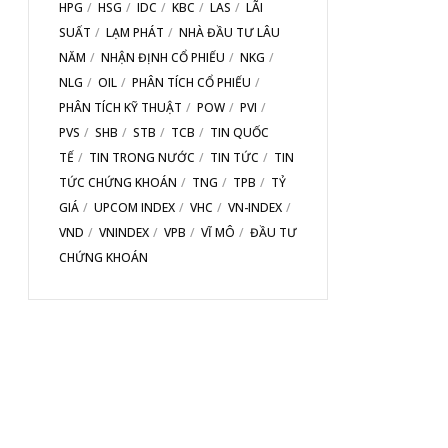
HPG
HSG
IDC
KBC
LAS
LÃI
SUẤT
LẠM PHÁT
NHÀ ĐẦU TƯ LÂU
NĂM
NHẬN ĐỊNH CỔ PHIẾU
NKG
NLG
OIL
PHÂN TÍCH CỔ PHIẾU
PHÂN TÍCH KỸ THUẬT
POW
PVI
PVS
SHB
STB
TCB
TIN QUỐC
TẾ
TIN TRONG NƯỚC
TIN TỨC
TIN
TỨC CHỨNG KHOÁN
TNG
TPB
TỶ
GIÁ
UPCOM INDEX
VHC
VN-INDEX
VND
VNINDEX
VPB
VĨ MÔ
ĐẦU TƯ
CHỨNG KHOÁN