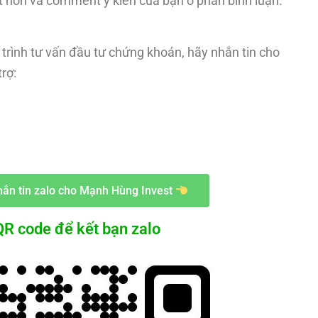
t hơn và comment ý kiến của bạn ở phần bình luận.
trình tư vấn đầu tư chứng khoán, hãy nhắn tin cho
rợ:
ắn tin zalo cho Mạnh Hùng Invest
R code để kết bạn zalo