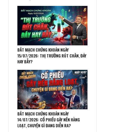
BẮT MẠCH CHỨNG KHOÁN NGÀY
15/07/2026: THỊ TRƯỜNG RÚT CHÂN, ĐÁY
HAY BẪY?
BẮT MẠCH CHỨNG KHOÁN NGÀY
14/07/2026: CỔ PHIẾU GÃY NỀN HÀNG
LOẠT, CHUYỆN GÌ ĐANG DIỄN RA?