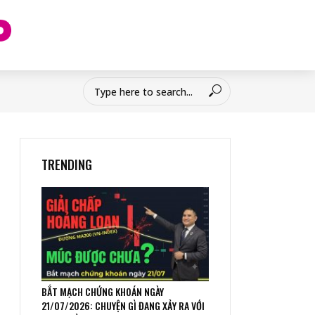
TRENDING
BẮT MẠCH CHỨNG KHOÁN NGÀY
21/07/2026: CHUYỆN GÌ ĐANG XẢY RA VỚI