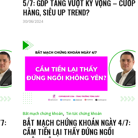
5/7: GDP TĂNG VƯỢT KỲ VỌNG – CƯỚP
HÀNG, SIÊU UP TREND?
30/06/2024
,
Bắt mạch chứng khoán
Tin tức chứng khoán
7:
BẮT MẠCH CHỨNG KHOÁN NGÀY 4/7:
CẦM TIỀN LẠI THẤY ĐỨNG NGỒI