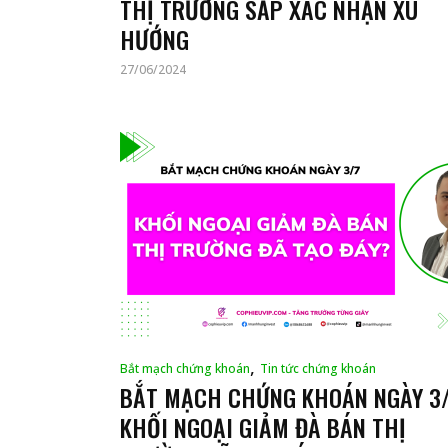
THỊ TRƯỜNG SẮP XÁC NHẬN XU
HƯỚNG
27/06/2024
,
Bắt mạch chứng khoán
Tin tức chứng khoán
BẮT MẠCH CHỨNG KHOÁN NGÀY 3/
KHỐI NGOẠI GIẢM ĐÀ BÁN THỊ