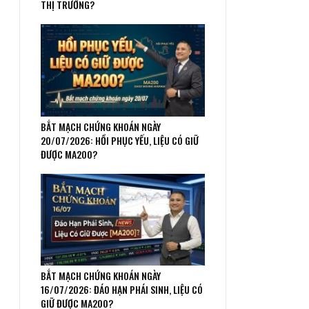
THỊ TRƯỜNG?
BẮT MẠCH CHỨNG KHOÁN NGÀY
20/07/2026: HỒI PHỤC YẾU, LIỆU CÓ GIỮ
ĐƯỢC MA200?
BẮT MẠCH CHỨNG KHOÁN NGÀY
16/07/2026: ĐÁO HẠN PHÁI SINH, LIỆU CÓ
GIỮ ĐƯỢC MA200?