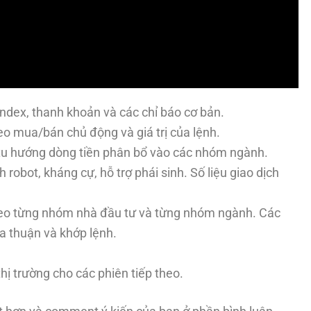
-Index, thanh khoản và các chỉ báo cơ bản.
heo mua/bán chủ động và giá trị của lệnh.
 xu hướng dòng tiền phân bổ vào các nhóm ngành.
h robot, kháng cự, hỗ trợ phái sinh. Số liệu giao dịch
theo từng nhóm nhà đầu tư và từng nhóm ngành. Các
a thuận và khớp lệnh.
hị trường cho các phiên tiếp theo.