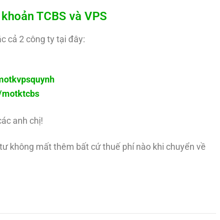
ài khoản TCBS và VPS
c cả 2 công ty tại đây:
y/motkvpsquynh
ly/motktcbs
các anh chị!
u tư không mất thêm bất cứ thuế phí nào khi chuyển về