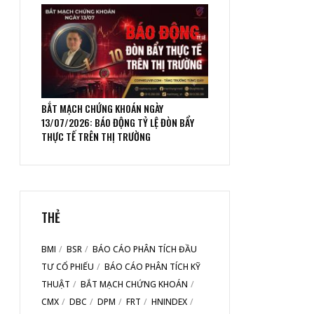
BẮT MẠCH CHỨNG KHOÁN NGÀY
13/07/2026: BÁO ĐỘNG TỶ LỆ ĐÒN BẨY
THỰC TẾ TRÊN THỊ TRƯỜNG
THẺ
BMI
BSR
BÁO CÁO PHÂN TÍCH ĐẦU
TƯ CỔ PHIẾU
BÁO CÁO PHÂN TÍCH KỸ
THUẬT
BẮT MẠCH CHỨNG KHOÁN
CMX
DBC
DPM
FRT
HNINDEX