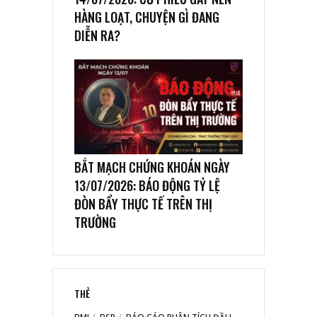
HÀNG LOẠT, CHUYỆN GÌ ĐANG
DIỄN RA?
BẮT MẠCH CHỨNG KHOÁN NGÀY
13/07/2026: BÁO ĐỘNG TỶ LỆ
ĐÒN BẨY THỰC TẾ TRÊN THỊ
TRƯỜNG
THẺ