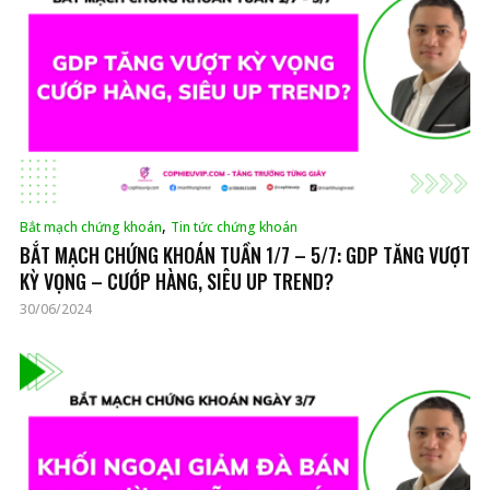
,
Bắt mạch chứng khoán
Tin tức chứng khoán
BẮT MẠCH CHỨNG KHOÁN TUẦN 1/7 – 5/7: GDP TĂNG VƯỢT
KỲ VỌNG – CƯỚP HÀNG, SIÊU UP TREND?
30/06/2024