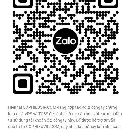
Hiện tại COPHIEUVIP.COM đang hợp tác với 2 công ty chứng
khoán là VPS và TCBS để có thể hỗ trợ sâu hơn với các nhà đầu
tư sử dụng tài khoản ở 2 công ty này. Để được hỗ trợ tư vấn
đầu tư từ COPHIEUVIP.COM, quý nhà đầu tư hãy làm như sau: