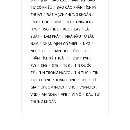
BMI
BSR
BÁO CÁO PHÂN TÍCH ĐẦU
TƯ CỔ PHIẾU
BÁO CÁO PHÂN TÍCH KỸ
THUẬT
BẮT MẠCH CHỨNG KHOÁN
CMX
DBC
DPM
FRT
HNINDEX
HPG
HSG
IDC
KBC
LAS
LÃI
SUẤT
LẠM PHÁT
NHÀ ĐẦU TƯ LÂU
NĂM
NHẬN ĐỊNH CỔ PHIẾU
NKG
NLG
OIL
PHÂN TÍCH CỔ PHIẾU
PHÂN TÍCH KỸ THUẬT
POW
PVI
PVS
SHB
STB
TCB
TIN QUỐC
TẾ
TIN TRONG NƯỚC
TIN TỨC
TIN
TỨC CHỨNG KHOÁN
TNG
TPB
TỶ
GIÁ
UPCOM INDEX
VHC
VN-INDEX
VND
VNINDEX
VPB
VĨ MÔ
ĐẦU TƯ
CHỨNG KHOÁN