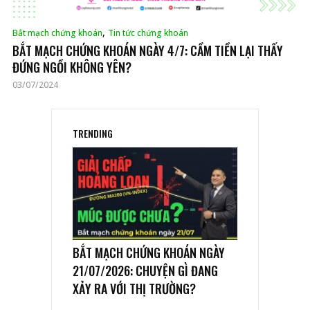
,
Bắt mạch chứng khoán
Tin tức chứng khoán
BẮT MẠCH CHỨNG KHOÁN NGÀY 4/7: CẦM TIỀN LẠI THẤY
ĐỨNG NGỒI KHÔNG YÊN?
03/07/2024
TRENDING
BẮT MẠCH CHỨNG KHOÁN NGÀY
21/07/2026: CHUYỆN GÌ ĐANG
XẢY RA VỚI THỊ TRƯỜNG?