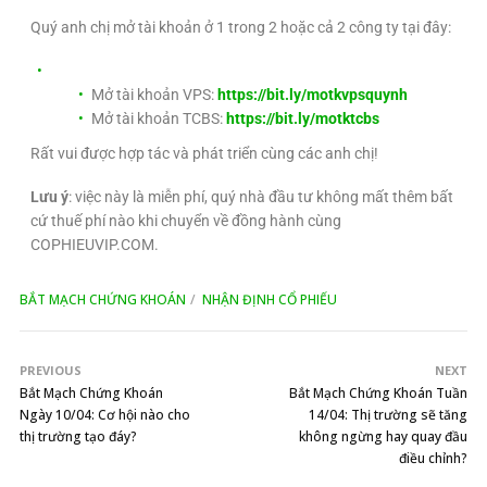
Quý anh chị mở tài khoản ở 1 trong 2 hoặc cả 2 công ty tại đây:
Mở tài khoản VPS:
https://bit.ly/motkvpsquynh
Mở tài khoản TCBS:
https://bit.ly/motktcbs
Rất vui được hợp tác và phát triển cùng các anh chị!
Lưu ý
: việc này là miễn phí, quý nhà đầu tư không mất thêm bất
cứ thuế phí nào khi chuyển về đồng hành cùng
COPHIEUVIP.COM.
BẮT MẠCH CHỨNG KHOÁN
NHẬN ĐỊNH CỔ PHIẾU
PREVIOUS
NEXT
Bắt Mạch Chứng Khoán
Bắt Mạch Chứng Khoán Tuần
Ngày 10/04: Cơ hội nào cho
14/04: Thị trường sẽ tăng
thị trường tạo đáy?
không ngừng hay quay đầu
điều chỉnh?