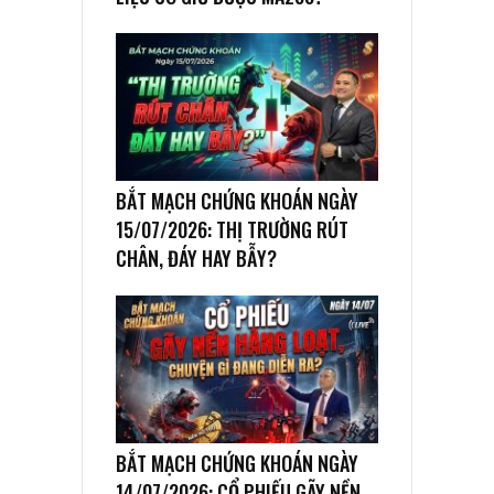
BẮT MẠCH CHỨNG KHOÁN NGÀY
15/07/2026: THỊ TRƯỜNG RÚT
CHÂN, ĐÁY HAY BẪY?
BẮT MẠCH CHỨNG KHOÁN NGÀY
14/07/2026: CỔ PHIẾU GÃY NỀN