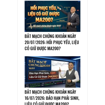
BẮT MẠCH CHỨNG KHOÁN NGÀY
20/07/2026: HỒI PHỤC YẾU, LIỆU
CÓ GIỮ ĐƯỢC MA200?
BẮT MẠCH CHỨNG KHOÁN NGÀY
16/07/2026: ĐÁO HẠN PHÁI SINH,
LIỆU CÓ GIỮ ĐƯỢC MA200?