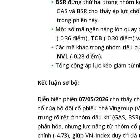
BSR
đứng thứ hai trong nhóm k
GAS và BSR cho thấy áp lực chố
trong phiên này.
Một số mã ngân hàng lớn quay đ
(-0.36 điểm),
TCB
(-0.30 điểm) 
Các mã khác trong nhóm tiêu 
NVL
(-0.28 điểm).
Tổng cộng áp lực kéo giảm từ n
Kết luận sơ bộ:
Diễn biến phiên
07/05/2026
cho thấy ch
nổ của bộ đôi cổ phiếu nhà Vingroup (V
trung rõ rệt ở nhóm dầu khí (GAS, BSR
phân hóa, nhưng lực nâng từ nhóm cổ p
chỉnh (-4.73), giúp VN-Index duy trì đ