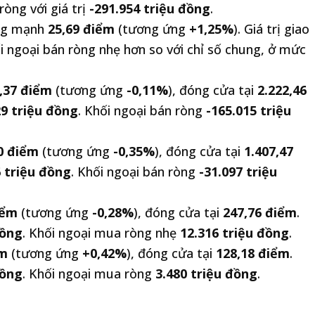
ròng với giá trị
-291.954 triệu đồng
.
ăng mạnh
25,69 điểm
(tương ứng
+1,25%
). Giá trị giao
ối ngoại bán ròng nhẹ hơn so với chỉ số chung, ở mức
,37 điểm
(tương ứng
-0,11%
), đóng cửa tại
2.222,46
29 triệu đồng
. Khối ngoại bán ròng
-165.015 triệu
0 điểm
(tương ứng
-0,35%
), đóng cửa tại
1.407,47
6 triệu đồng
. Khối ngoại bán ròng
-31.097 triệu
iểm
(tương ứng
-0,28%
), đóng cửa tại
247,76 điểm
.
đồng
. Khối ngoại mua ròng nhẹ
12.316 triệu đồng
.
ểm
(tương ứng
+0,42%
), đóng cửa tại
128,18 điểm
.
đồng
. Khối ngoại mua ròng
3.480 triệu đồng
.