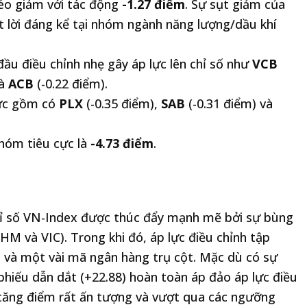
éo giảm với tác động
-1.27 điểm
. Sự sụt giảm của
t lời đáng kể tại nhóm ngành năng lượng/dầu khí
ầu điều chỉnh nhẹ gây áp lực lên chỉ số như
VCB
và
ACB
(-0.22 điểm).
cực gồm có
PLX
(-0.35 điểm),
SAB
(-0.31 điểm) và
hóm tiêu cực là
-4.73 điểm
.
ỉ số VN-Index được thúc đẩy mạnh mẽ bởi sự bùng
HM và VIC). Trong khi đó, áp lực điều chỉnh tập
) và một vài mã ngân hàng trụ cột. Mặc dù có sự
hiếu dẫn dắt (+22.88) hoàn toàn áp đảo áp lực điều
à tăng điểm rất ấn tượng và vượt qua các ngưỡng