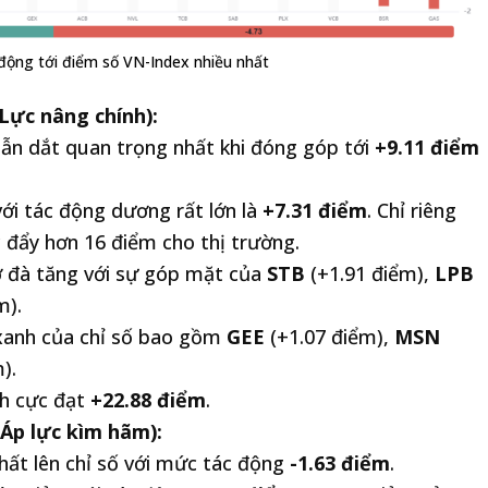
 động tới điểm số VN-Index nhiều nhất
Lực nâng chính):
dẫn dắt quan trọng nhất khi đóng góp tới
+9.11 điểm
ới tác động dương rất lớn là
+7.31 điểm
. Chỉ riêng
 đẩy hơn 16 điểm cho thị trường.
ợ đà tăng với sự góp mặt của
STB
(+1.91 điểm),
LPB
m).
xanh của chỉ số bao gồm
GEE
(+1.07 điểm),
MSN
).
ch cực đạt
+22.88 điểm
.
Áp lực kìm hãm):
hất lên chỉ số với mức tác động
-1.63 điểm
.