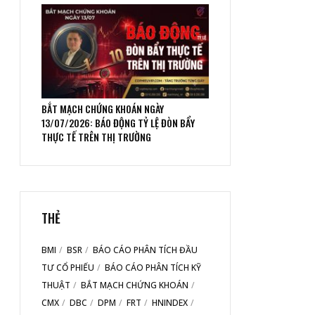
BẮT MẠCH CHỨNG KHOÁN NGÀY
13/07/2026: BÁO ĐỘNG TỶ LỆ ĐÒN BẨY
THỰC TẾ TRÊN THỊ TRƯỜNG
THẺ
BMI
BSR
BÁO CÁO PHÂN TÍCH ĐẦU
TƯ CỔ PHIẾU
BÁO CÁO PHÂN TÍCH KỸ
THUẬT
BẮT MẠCH CHỨNG KHOÁN
CMX
DBC
DPM
FRT
HNINDEX