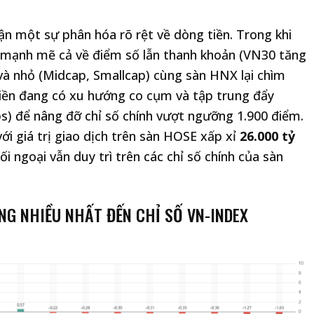
ận một sự phân hóa rõ rệt về dòng tiền. Trong khi
mạnh mẽ cả về điểm số lẫn thanh khoản (VN30 tăng
và nhỏ (Midcap, Smallcap) cùng sàn HNX lại chìm
tiền đang có xu hướng co cụm và tập trung đẩy
s) để nâng đỡ chỉ số chính vượt ngưỡng 1.900 điểm.
i giá trị giao dịch trên sàn HOSE xấp xỉ
26.000 tỷ
ối ngoại vẫn duy trì trên các chỉ số chính của sàn
NG NHIỀU NHẤT ĐẾN CHỈ SỐ VN-INDEX