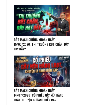
BẮT MẠCH CHỨNG KHOÁN NGÀY
15/07/2026: THỊ TRƯỜNG RÚT CHÂN, ĐÁY
HAY BẪY?
BẮT MẠCH CHỨNG KHOÁN NGÀY
14/07/2026: CỔ PHIẾU GÃY NỀN HÀNG
LOẠT, CHUYỆN GÌ ĐANG DIỄN RA?