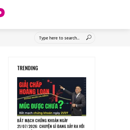
TRENDING
BẮT MẠCH CHỨNG KHOÁN NGÀY
21/07/2026: CHUYỆN GÌ ĐANG XẢY RA VỚI