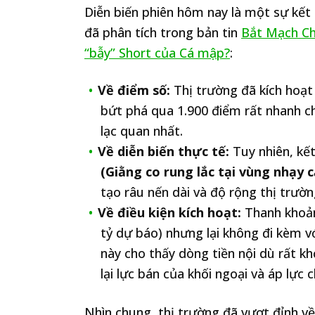
Diễn biến phiên hôm nay là một sự kết 
đã phân tích trong bản tin
Bắt Mạch Ch
“bẫy” Short của Cá mập?
:
Về điểm số:
Thị trường đã kích hoạ
bứt phá qua 1.900 điểm rất nhanh c
lạc quan nhất.
Về diễn biến thực tế:
Tuy nhiên, kết
(Giằng co rung lắc tại vùng nhạy 
tạo râu nến dài và độ rộng thị trườ
Về điều kiện kích hoạt:
Thanh khoả
tỷ dự báo) nhưng lại không đi kèm v
này cho thấy dòng tiền nội dù rất kh
lại lực bán của khối ngoại và áp lực c
Nhìn chung, thị trường đã vượt đỉnh về