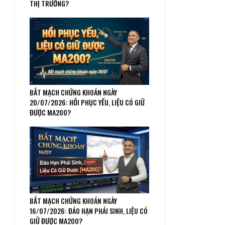
THỊ TRƯỜNG?
BẮT MẠCH CHỨNG KHOÁN NGÀY
20/07/2026: HỒI PHỤC YẾU, LIỆU CÓ GIỮ
ĐƯỢC MA200?
BẮT MẠCH CHỨNG KHOÁN NGÀY
16/07/2026: ĐÁO HẠN PHÁI SINH, LIỆU CÓ
GIỮ ĐƯỢC MA200?