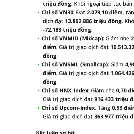
triệu đồng
. Khối ngoại tiếp tục bán 
Chỉ số VN30
: Đạt
2.079,10 điểm
, t
dịch đạt
13.892.886 triệu đồng
. Kh
-72.183 triệu đồng
.
Chỉ số VNMID (Midcap)
: Giảm nhẹ
2
điểm
. Giá trị giao dịch đạt
10.513.3
đồng
.
Chỉ số VNSML (Smallcap)
: Giảm
4,9
điểm
. Giá trị giao dịch đạt
1.064.42
đồng
.
Chỉ số HNX-Index
: Giảm nhẹ
0,70 đ
Giá trị giao dịch đạt
916.433 triệu 
Chỉ số Upcom-Index
: Tăng
0,53 đi
Giá trị giao dịch đạt
363.977 triệu 
Kết luận sơ bộ: