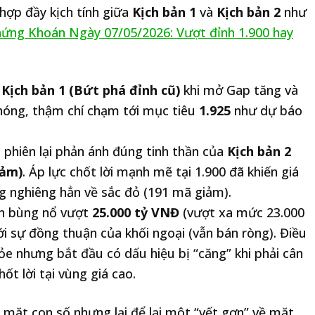
hợp đầy kịch tính giữa
Kịch bản 1
và
Kịch bản 2
như
ứng Khoán Ngày 07/05/2026: Vượt đỉnh 1.900 hay
t
Kịch bản 1 (Bứt phá đỉnh cũ)
khi mở Gap tăng và
hóng, thậm chí chạm tới mục tiêu
1.925
như dự báo
 phiên lại phản ánh đúng tinh thần của
Kịch bản 2
cảm)
. Áp lực chốt lời mạnh mẽ tại 1.900 đã khiến giá
ng nghiêng hẳn về sắc đỏ (191 mã giảm).
n bùng nổ vượt
25.000 tỷ VNĐ
(vượt xa mức 23.000
ới sự đồng thuận của khối ngoại (vẫn bán ròng). Điều
ỏe nhưng bắt đầu có dấu hiệu bị “căng” khi phải cân
hốt lời tại vùng giá cao.
 mặt con số nhưng lại để lại một “vết gợn” về mặt