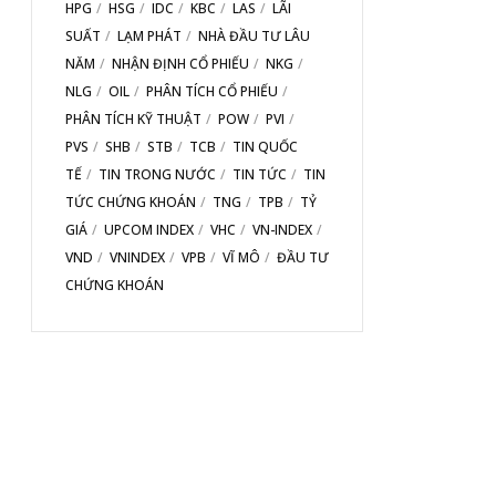
HPG
HSG
IDC
KBC
LAS
LÃI
SUẤT
LẠM PHÁT
NHÀ ĐẦU TƯ LÂU
NĂM
NHẬN ĐỊNH CỔ PHIẾU
NKG
NLG
OIL
PHÂN TÍCH CỔ PHIẾU
PHÂN TÍCH KỸ THUẬT
POW
PVI
PVS
SHB
STB
TCB
TIN QUỐC
TẾ
TIN TRONG NƯỚC
TIN TỨC
TIN
TỨC CHỨNG KHOÁN
TNG
TPB
TỶ
GIÁ
UPCOM INDEX
VHC
VN-INDEX
VND
VNINDEX
VPB
VĨ MÔ
ĐẦU TƯ
CHỨNG KHOÁN