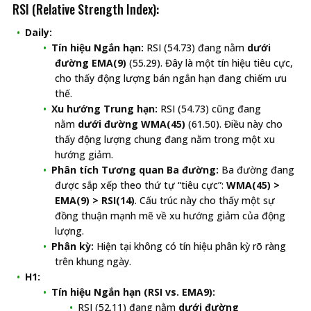
RSI (Relative Strength Index):
Daily:
Tín hiệu Ngắn hạn:
RSI (54.73) đang nằm
dưới
đường EMA(9)
(55.29). Đây là một tín hiệu tiêu cực,
cho thấy động lượng bán ngắn hạn đang chiếm ưu
thế.
Xu hướng Trung hạn:
RSI (54.73) cũng đang
nằm
dưới đường WMA(45)
(61.50). Điều này cho
thấy động lượng chung đang nằm trong một xu
hướng giảm.
Phân tích Tương quan Ba đường:
Ba đường đang
được sắp xếp theo thứ tự “tiêu cực”:
WMA(45) >
EMA(9) > RSI(14)
. Cấu trúc này cho thấy một sự
đồng thuận mạnh mẽ về xu hướng giảm của động
lượng.
Phân kỳ:
Hiện tại không có tín hiệu phân kỳ rõ ràng
trên khung ngày.
H1:
Tín hiệu Ngắn hạn (RSI vs. EMA9):
RSI (52.11) đang nằm
dưới đường