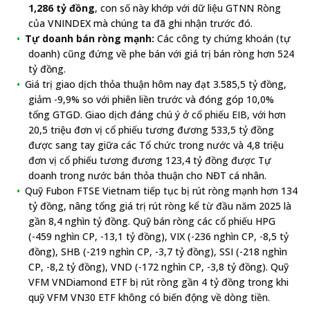
1,286 tỷ đồng
, con số này khớp với dữ liệu GTNN Ròng
của VNINDEX mà chúng ta đã ghi nhận trước đó.
Tự doanh bán ròng mạnh:
Các công ty chứng khoán (tự
doanh) cũng đứng về phe bán với giá trị bán ròng hơn 524
tỷ đồng.
Giá trị giao dịch thỏa thuận hôm nay đạt 3.585,5 tỷ đồng,
giảm -9,9% so với phiên liền trước và đóng góp 10,0%
tổng GTGD. Giao dịch đáng chú ý ở cổ phiếu EIB, với hơn
20,5 triệu đơn vị cổ phiếu tương đương 533,5 tỷ đồng
được sang tay giữa các Tổ chức trong nước và 4,8 triệu
đơn vị cổ phiếu tương đương 123,4 tỷ đồng được Tự
doanh trong nước bán thỏa thuận cho NĐT cá nhân.
Quỹ Fubon FTSE Vietnam tiếp tục bị rút ròng mạnh hơn 134
tỷ đồng, nâng tổng giá trị rút ròng kể từ đầu năm 2025 là
gần 8,4 nghìn tỷ đồng. Quỹ bán ròng các cổ phiếu HPG
(-459 nghìn CP, -13,1 tỷ đồng), VIX (-236 nghìn CP, -8,5 tỷ
đồng), SHB (-219 nghìn CP, -3,7 tỷ đồng), SSI (-218 nghìn
CP, -8,2 tỷ đồng), VND (-172 nghìn CP, -3,8 tỷ đồng). Quỹ
VFM VNDiamond ETF bị rút ròng gần 4 tỷ đồng trong khi
quỹ VFM VN30 ETF không có biến động về dòng tiền.