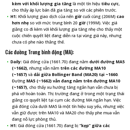
kèm với khối lượng gia tăng
là một tín hiệu
tiêu cực
,
cho thấy áp lực bán đã gia tăng so với các phiên trước.
H1:
Khối lượng giao dịch của nến
giờ
cuối cùng (206M)
cao
hơn nhẹ
so với mức trung bình 20
giờ
(199M). Việc giá
giằng co đi kèm với khối lượng gia tăng nhẹ cho thấy một
cuộc chiến quyết liệt đang diễn ra tại vùng giá này, nhưng
chưa có phe nào thắng thế.
Các đường Trung bình động (MA):
Daily:
Giá đóng cửa (1661.70) đang nằm
dưới đường MA5
(~1662)
, nhưng vẫn nằm
trên các đường MA10
(~1657)
và
dải giữa Bollinger Band (MA20) tại ~1660
.
Đường
MA5 (~1662) vẫn đang nằm trên đường MA10
(~1657)
, cho thấy xu hướng tăng ngắn hạn vẫn chưa bị
phá vỡ hoàn toàn. Thị trường đang ở trong một trạng thái
giằng co quyết liệt tại cụm các đường MA ngắn hạn. Việc
giá đóng cửa dưới MA5 là một tín hiệu suy yếu, nhưng việc
vẫn giữ được trên MA10 và MA20 cho thấy phe mua vẫn
đang nỗ lực phòng thủ.
H1:
Giá đóng cửa (1661.70) đang bị
“kẹp” giữa các