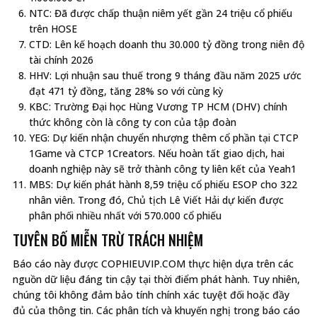
NTC: Đã được chấp thuận niêm yết gần 24 triệu cổ phiếu
trên HOSE
CTD: Lên kế hoạch doanh thu 30.000 tỷ đồng trong niên độ
tài chính 2026
HHV: Lợi nhuận sau thuế trong 9 tháng đầu năm 2025 ước
đạt 471 tỷ đồng, tăng 28% so với cùng kỳ
KBC: Trường Đại học Hùng Vương TP HCM (DHV) chính
thức không còn là công ty con của tập đoàn
YEG: Dự kiến nhận chuyển nhượng thêm cổ phần tại CTCP
1Game và CTCP 1Creators. Nếu hoàn tất giao dịch, hai
doanh nghiệp này sẽ trở thành công ty liên kết của Yeah1
MBS: Dự kiến phát hành 8,59 triệu cổ phiếu ESOP cho 322
nhân viên. Trong đó, Chủ tịch Lê Viết Hải dự kiến được
phân phối nhiều nhất với 570.000 cổ phiếu
TUYÊN BỐ MIỄN TRỪ TRÁCH NHIỆM
Báo cáo này được COPHIEUVIP.COM thực hiện dựa trên các
nguồn dữ liệu đáng tin cậy tại thời điểm phát hành. Tuy nhiên,
chúng tôi không đảm bảo tính chính xác tuyệt đối hoặc đầy
đủ của thông tin. Các phân tích và khuyến nghị trong báo cáo