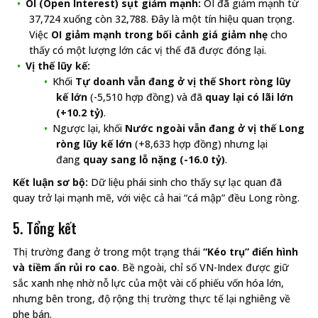
OI (Open Interest) sụt giảm mạnh:
OI đã giảm mạnh từ
37,724 xuống còn 32,788. Đây là một tín hiệu quan trọng.
Việc
OI giảm mạnh trong bối cảnh giá giảm nhẹ
cho
thấy có một lượng lớn các vị thế đã được đóng lại.
Vị thế lũy kế:
Khối
Tự doanh vẫn đang ở vị thế Short ròng lũy
kế lớn
(-5,510 hợp đồng) và đã
quay lại có lãi lớn
(+10.2 tỷ)
.
Ngược lại, khối
Nước ngoài vẫn đang ở vị thế Long
ròng lũy kế lớn
(+8,633 hợp đồng) nhưng lại
đang
quay sang lỗ nặng (-16.0 tỷ)
.
Kết luận sơ bộ:
Dữ liệu phái sinh cho thấy sự lạc quan đã
quay trở lại mạnh mẽ, với việc cả hai “cá mập” đều Long ròng.
5. Tổng kết
Thị trường đang ở trong một trạng thái
“Kéo trụ” điển hình
và tiềm ẩn rủi ro cao
. Bề ngoài, chỉ số VN-Index được giữ
sắc xanh nhẹ nhờ nỗ lực của một vài cổ phiếu vốn hóa lớn,
nhưng bên trong, độ rộng thị trường thực tế lại nghiêng về
phe bán.