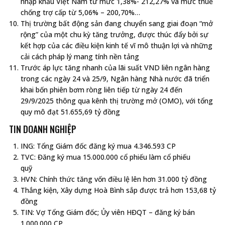
nhập khẩu Việt Nam từ mức 1,38%- 212,27% và mức thuế
chống trợ cấp từ 5,06% – 200,70%…
Thị trường bất động sản đang chuyển sang giai đoạn “mở
rộng” của một chu kỳ tăng trưởng, được thúc đẩy bởi sự
kết hợp của các điều kiện kinh tế vĩ mô thuận lợi và những
cải cách pháp lý mang tính nền tảng
Trước áp lực tăng nhanh của lãi suất VND liên ngân hàng
trong các ngày 24 và 25/9, Ngân hàng Nhà nước đã triển
khai bốn phiên bơm ròng liên tiếp từ ngày 24 đến
29/9/2025 thông qua kênh thị trường mở (OMO), với tổng
quy mô đạt 51.655,69 tỷ đồng
TIN DOANH NGHIỆP
ING: Tổng Giám đốc đăng ký mua 4.346.593 CP
TVC: Đăng ký mua 15.000.000 cổ phiếu làm cổ phiếu
quỹ
HVN: Chính thức tăng vốn điều lệ lên hơn 31.000 tỷ đồng
Thắng kiện, Xây dựng Hoà Bình sắp được trả hơn 153,68 tỷ
đồng
TIN: Vợ Tổng Giám đốc; Ủy viên HĐQT – đăng ký bán
1.000.000 CP