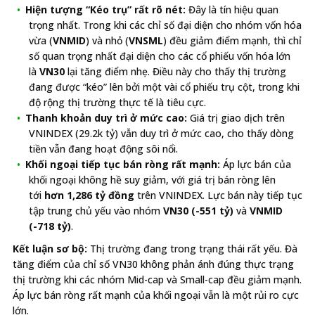
Hiện tượng “Kéo trụ” rất rõ nét:
Đây là tín hiệu quan
trọng nhất. Trong khi các chỉ số đại diện cho nhóm vốn hóa
vừa (
VNMID
) và nhỏ (
VNSML
) đều giảm điểm mạnh, thì chỉ
số quan trọng nhất đại diện cho các cổ phiếu vốn hóa lớn
là
VN30
lại tăng điểm nhẹ. Điều này cho thấy thị trường
đang được “kéo” lên bởi một vài cổ phiếu trụ cột, trong khi
độ rộng thị trường thực tế là tiêu cực.
Thanh khoản duy trì ở mức cao:
Giá trị giao dịch trên
VNINDEX (29.2k tỷ) vẫn duy trì ở mức cao, cho thấy dòng
tiền vẫn đang hoạt động sôi nổi.
Khối ngoại tiếp tục bán ròng rất mạnh:
Áp lực bán của
khối ngoại không hề suy giảm, với giá trị bán ròng lên
tới
hơn 1,286 tỷ đồng
trên VNINDEX. Lực bán này tiếp tục
tập trung chủ yếu vào nhóm
VN30 (-551 tỷ)
và
VNMID
(-718 tỷ)
.
Kết luận sơ bộ:
Thị trường đang trong trạng thái rất yếu. Đà
tăng điểm của chỉ số VN30 không phản ánh đúng thực trạng
thị trường khi các nhóm Mid-cap và Small-cap đều giảm mạnh.
Áp lực bán ròng rất mạnh của khối ngoại vẫn là một rủi ro cực
lớn.