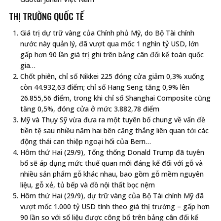
THỊ TRƯỜNG QUỐC TẾ
Giá trị dự trữ vàng của Chính phủ Mỹ, do Bộ Tài chính
nước này quản lý, đã vượt qua mốc 1 nghìn tỷ USD, lớn
gấp hơn 90 lần giá trị ghi trên bảng cân đối kế toán quốc
gia…
Chốt phiên, chỉ số Nikkei 225 đóng cửa giảm 0,3% xuống
còn 44.932,63 điểm; chỉ số Hang Seng tăng 0,9% lên
26.855,56 điểm, trong khi chỉ số Shanghai Composite cũng
tăng 0,5%, đóng cửa ở mức 3.882,78 điểm
Mỹ và Thụy Sỹ vừa đưa ra một tuyên bố chung về vấn đề
tiền tệ sau nhiều năm hai bên căng thẳng liên quan tới các
động thái can thiệp ngoại hối của Bern…
Hôm thứ Hai (29/9), Tổng thống Donald Trump đã tuyên
bố sẽ áp dụng mức thuế quan mới đáng kể đối với gỗ và
nhiều sản phẩm gỗ khác nhau, bao gồm gỗ mềm nguyên
liệu, gỗ xẻ, tủ bếp và đồ nội thất bọc nệm
Hôm thứ Hai (29/9), dự trữ vàng của Bộ Tài chính Mỹ đã
vượt mốc 1.000 tỷ USD tính theo giá thị trường – gấp hơn
90 lần so với số liệu được công bố trên bảng cân đối kế