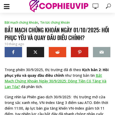
,
Bắt mạch chứng khoán
Tin tức chứng khoán
BẮT MẠCH CHỨNG KHOÁN NGÀY 01/10/2025: HỒI
PHỤC YẾU VÀ QUAY ĐẦU ĐIỀU CHỈNH?
10 tháng ago
Trong phiên 30/9/2025, thị trường đã đi theo
Kịch bản 2: Hồi
phục yếu và quay đầu điều chỉnh
như trong bản tin
Bắt
Mạch Chứng Khoán Ngày 30/9/2025: Dòng Tiền Có Tăng Và
Lan Tỏa?
đã phân tích.
Cùng nhìn lại Phiên giao dịch 30/9/2025: thị trường mở cửa
trong sắc xanh nhẹ, VN-Index tăng 3 điểm sau ATO. Đến thời
điểm 11:00, áp lực bán gia tăng khiến VN-Index giảm tới 11
điểm, tuy nhiên lực cầu bắt đáy đã nhanh chóng nhập cuộc