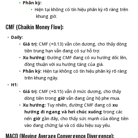
Phân kỳ:
Hiện tại không có tín hiệu phân kỳ rõ ràng trên
khung giờ.
CMF (Chaikin Money Flow):
Daily:
Giá trị:
CMF (+0.13) vẫn còn dương, cho thấy dòng
tiền trung hạn vẫn đang có sự hỗ trợ.
Xu hướng:
Đường CMF đang có xu hướng dốc lên,
đồng thuận với xu hướng tăng của giá.
Phân kỳ:
Hiện tại không có tín hiệu phân kỳ rõ ràng
trên khung ngày.
H1:
Giá trị:
CMF (+0.15) vẫn ở mức dương, cho thấy
dòng tiền trong
giờ
vẫn đang ủng hộ phe mua.
Xu hướng:
Tuy nhiên, đường CMF đang có
xu
hướng đi ngang và hơi chúc xuống
trong các
nến
giờ
gần đây, cho thấy sức mạnh của dòng tiền
vào đang chững lại và có dấu hiệu suy yếu.
MACD (Moving Average Convergence Divergence):