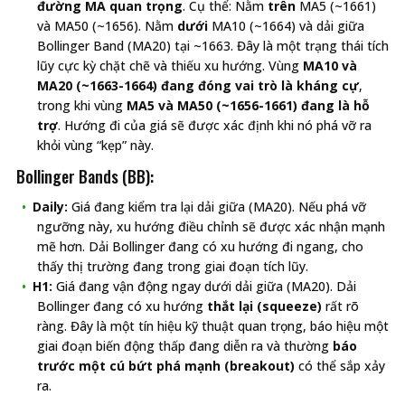
đường MA quan trọng
. Cụ thể: Nằm
trên
MA5 (~1661)
và MA50 (~1656). Nằm
dưới
MA10 (~1664) và dải giữa
Bollinger Band (MA20) tại ~1663. Đây là một trạng thái tích
lũy cực kỳ chặt chẽ và thiếu xu hướng. Vùng
MA10 và
MA20 (~1663-1664) đang đóng vai trò là kháng cự
,
trong khi vùng
MA5 và MA50 (~1656-1661) đang là hỗ
trợ
. Hướng đi của giá sẽ được xác định khi nó phá vỡ ra
khỏi vùng “kẹp” này.
Bollinger Bands (BB):
Daily:
Giá đang kiểm tra lại dải giữa (MA20). Nếu phá vỡ
ngưỡng này, xu hướng điều chỉnh sẽ được xác nhận mạnh
mẽ hơn. Dải Bollinger đang có xu hướng đi ngang, cho
thấy thị trường đang trong giai đoạn tích lũy.
H1:
Giá đang vận động ngay dưới dải giữa (MA20). Dải
Bollinger đang có xu hướng
thắt lại (squeeze)
rất rõ
ràng. Đây là một tín hiệu kỹ thuật quan trọng, báo hiệu một
giai đoạn biến động thấp đang diễn ra và thường
báo
trước một cú bứt phá mạnh (breakout)
có thể sắp xảy
ra.