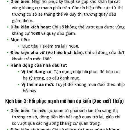
Diễn biến:
Nhịp hồi phục kỹ thuật sẽ gặp khó khăn tại các
vùng kháng cự mạnh phía trên. Các tín hiệu tiêu cực từ thị
trường cơ sở sẽ thắng thế và đẩy thị trường quay đầu
giảm điểm.
Điều kiện kích hoạt:
Chỉ số không thể vượt qua được vùng
kháng cự
1680
và quay đầu giảm.
Mục tiêu:
Mục tiêu 1 (kiểm tra lại):
1650
.
Điều kiện phá vỡ (Vô hiệu kịch bản):
Chỉ số đóng cửa dứt
khoát trên mốc 1680.
Hành động của nhà đầu tư:
Vị thế đang có:
Tận dụng nhịp hồi phục để tiếp tục
hạ tỷ trọng, cơ cấu danh mục.
Vị thế mua mới:
Tuyệt đối không mua đuổi theo nhịp
hồi này.
Kịch bản 3: Hồi phục mạnh mẽ hơn dự kiến (Xác suất thấp)
Diễn biến:
Tín hiệu lạc quan từ phái sinh lan tỏa sang thị
trường cơ sở, dòng tiền lớn bất ngờ quay trở lại, giúp chỉ
số vượt qua các ngưỡng kháng cự quan trọng.
Điều kiện kích hoạt:
Chỉ số phải
vượt qua vùng kháng