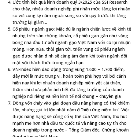
Ước tính kết quả kinh doanh quý 3/2025 của SSI Research
cho thấy, nhiều doanh nghiệp ghi nhận mức tăng lợi nhuận
so với cùng kỳ năm ngoái song so với quý trước thì tăng
trưởng lại giảm…
Cổ phiếu ngành gạo: Mặc dù là ngành chiến lược về kinh tế
nhưng trên sàn chứng khoán, cổ phiếu gạo gần như vắng
bóng nhà đầu tư bởi ngành gạo Việt Nam vốn có lợi nhuận
mỏng. Hơn nữa, thời gian tới, triển vọng cổ phiếu ngành
gạo được nhận định sẽ càng ảm đạm khi toàn ngành đối
mặt với thách thức trong ngắn hạn
VN-Index hiện dao động trong vùng 1.600 – 1.700 điểm,
đây mới là mức trung vị, hoàn toàn phù hợp với bối cảnh
hiện nay khi lợi nhuận doanh nghiệp niêm yết cải thiện,
thậm chí chưa phản ánh hết đà tăng trưởng của doanh
nghiệp nói riêng và nền kinh tế nói chung – chuyên gia
Dòng vốn chảy vào giai đoạn đầu nâng hạng có thể khiêm
tốn, nhưng giá trị lớn nhất nằm ở “hiệu ứng niềm tin”. Việc
được nâng hạng sẽ củng cố vị thế của Việt Nam, thu hút
mạnh mẽ hơn nhà đầu tư quốc tế và nâng cao uy tín cho
doanh nghiệp trong nước – Tổng Giám đốc, Chứng khoán
Guotai Junan Việt Nam