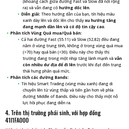
(khoảng cách giữa đường Fast và Slow đã nới rộng
ra) và vẫn đang có
hướng dốc lên
.
Diễn giải:
Theo hướng dẫn của bạn, tín hiệu màu
xanh dày lên và dốc lên cho thấy
xu hướng tăng
đang mạnh dần lên và có độ tin cậy cao
.
Phân tích Vùng Quá mua/Quá bán:
Cả hai đường Fast (55.11) và Slow (52.82) đều đang
nằm ở vùng trung tính, không ở trong vùng quá mua
(>70) hay quá bán (<30). Điều này cho thấy thị
trường đang trong một nhịp tăng lành mạnh và
vẫn
còn nhiều dư địa để đi lên
trước khi đạt đến trạng
thái hưng phấn quá mức.
Phân tích các đường Bands:
Tín hiệu Smart Trading (vùng màu xanh) đang di
chuyển lên từ vùng thấp và tiến gần hơn về phía
đường Middle of Bands. Điều này cho thấy một nỗ
lực hồi phục đang diễn ra.
4. Trên thị trường phái sinh, với hợp đồng
41I1FA000