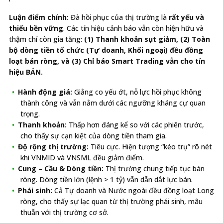
Luận điểm chính:
Đà hồi phục của thị trường là
rất yếu và
thiếu bền vững
. Các tín hiệu cảnh báo vẫn còn hiện hữu và
thậm chí còn gia tăng:
(1) Thanh khoản sụt giảm, (2) Toàn
bộ dòng tiền tổ chức (Tự doanh, Khối ngoại) đều đồng
loạt bán ròng, và (3) Chỉ báo Smart Trading vẫn cho tín
hiệu BÁN.
Hành động giá:
Giằng co yếu ớt, nỗ lực hồi phục không
thành công và vẫn nằm dưới các ngưỡng kháng cự quan
trọng.
Thanh khoản:
Thấp hơn đáng kể so với các phiên trước,
cho thấy sự cạn kiệt của dòng tiền tham gia.
Độ rộng thị trường:
Tiêu cực. Hiện tượng “kéo trụ” rõ nét
khi VNMID và VNSML đều giảm điểm.
Cung – Cầu & Dòng tiền:
Thị trường chung tiếp tục bán
ròng. Dòng tiền lớn (lệnh > 1 tỷ) vẫn dẫn dắt lực bán.
Phái sinh:
Cả Tự doanh và Nước ngoài đều đồng loạt Long
ròng, cho thấy sự lạc quan từ thị trường phái sinh, mâu
thuẫn với thị trường cơ sở.