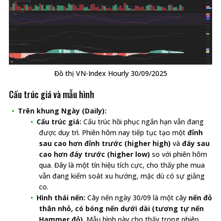
Đồ thị VN-Index Hourly 30/09/2025
Cấu trúc giá và mẫu hình
Trên khung Ngày (Daily):
Cấu trúc giá:
Cấu trúc hồi phục ngắn hạn vẫn đang
được duy trì. Phiên hôm nay tiếp tục tạo một
đỉnh
sau cao hơn đỉnh trước (higher high)
và
đáy sau
cao hơn đáy trước (higher low)
so với phiên hôm
qua. Đây là một tín hiệu tích cực, cho thấy phe mua
vẫn đang kiểm soát xu hướng, mặc dù có sự giằng
co.
Hình thái nến:
Cây nến ngày 30/09 là một cây
nến đỏ
thân nhỏ, có bóng nến dưới dài (tương tự nến
Hammer đỏ)
. Mẫu hình này cho thấy trong phiên,