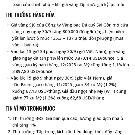
toán của chính phủ – khi giá vàng lập mức giá kỷ lục mới
THỊ TRƯỜNG HÀNG HÓA
Giá vàng SJC của Công ty Vàng bạc Đá quý Sài Gòn mở cửa
sáng nay ngày 30/9 tăng 800.000 đồng/lượng, hiện niêm
yết lần lượt ở mức 135,3 – 137,3 triệu đồng/lượng (mua
vào – bán ra)
Vào lúc 13 giờ 34 phút ngày 30/9 (giờ Việt Nam), giá vàng
giao ngay đã tăng 1% lên mức 3.870,14 USD/ounce. Giá
vàng giao kỳ hạn tháng 12/2025 tại Mỹ cũng tăng 1,1% lên
3.897,80 USD/ounce
Vào lúc 15 giờ 9 phút ngày 30/9 (giờ Việt Nam), giá
dầu Brent giao tháng 11/2025 giảm 84 xu Mỹ (1,2%)
xuống 67,13 USD/thùng. Giá dầu ngọt nhẹ Mỹ (WTI) cũng
giảm 77 xu Mỹ (1,2%) xuống 62,68 USD/thùng
TIN VĨ MÔ TRONG NƯỚC
Thị trường BĐS: Giá bán quá cao, lượng giao dịch nhà ở
chỉ tăng 1%
Thủ tướng: Tập trung kích cầu tiêu dùng, thúc đẩy tăng