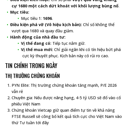
cự 1680 một cách dứt khoát với khối lượng bùng nổ
.
Mục tiêu:
Mục tiêu 1:
1696
.
Điều kiện phá vỡ (Vô hiệu kịch bản):
Chỉ số không thể
vượt qua 1680 và quay đầu giảm.
Hành động của nhà đầu tư:
Vị thế đang có:
Tiếp tục nắm giữ.
Vị thế mua mới:
Chỉ giải ngân khi có tín hiệu bứt phá
cực kỳ thuyết phục. Kịch bản này có rủi ro cao.
TIN CHÍNH TRONG NGÀY
THỊ TRƯỜNG CHỨNG KHOÁN
PYN Elite: Thị trường chứng khoán tăng mạnh, P/E 2026
vẫn rẻ
Chuyên gia: Nếu được nâng hạng, 4-5 tỷ USD sẽ đổ vào cổ
phiếu Việt Nam
Chứng khoán Vietcap giữ quan điểm tự tin về khả năng
FTSE Russell sẽ công bố kết quả tích cực cho Việt Nam vào
thứ Tư tuần tới đây