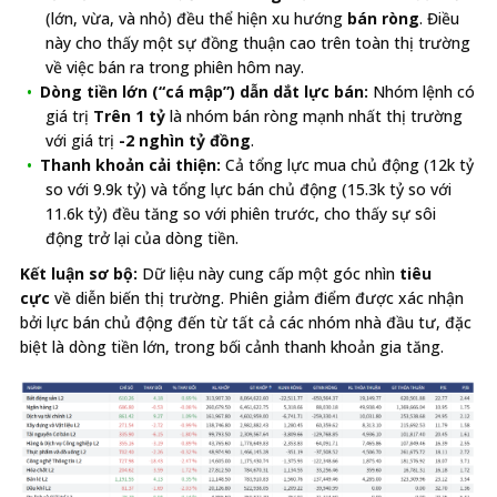
(lớn, vừa, và nhỏ) đều thể hiện xu hướng
bán ròng
. Điều
này cho thấy một sự đồng thuận cao trên toàn thị trường
về việc bán ra trong phiên hôm nay.
Dòng tiền lớn (“cá mập”) dẫn dắt lực bán:
Nhóm lệnh có
giá trị
Trên 1 tỷ
là nhóm bán ròng mạnh nhất thị trường
với giá trị
-2 nghìn tỷ đồng
.
Thanh khoản cải thiện:
Cả tổng lực mua chủ động (12k tỷ
so với 9.9k tỷ) và tổng lực bán chủ động (15.3k tỷ so với
11.6k tỷ) đều tăng so với phiên trước, cho thấy sự sôi
động trở lại của dòng tiền.
Kết luận sơ bộ:
Dữ liệu này cung cấp một góc nhìn
tiêu
cực
về diễn biến thị trường. Phiên giảm điểm được xác nhận
bởi lực bán chủ động đến từ tất cả các nhóm nhà đầu tư, đặc
biệt là dòng tiền lớn, trong bối cảnh thanh khoản gia tăng.