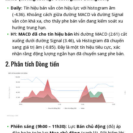
Daily:
Tín hiệu bán vẫn còn hiệu lực với histogram âm
(-4.36). Khoảng cách giữa đường MACD và đường Signal
vẫn còn khá xa, cho thấy phe bán vẫn đang kiểm soát xu
hướng trung hạn.
H1:
MACD đã cho tín hiệu bán
khi đường MACD (2.61) cắt
xuống dưới đường Signal (3.46), và Histogram đã chuyển
sang giá trị âm (-0.85). Đây là một tín hiệu tiêu cực, xác
nhận rằng động lượng ngắn hạn đã chuyển sang phe bán.
2. Phân tích Dòng tiền
Phiên sáng (9h00 – 11h30):
Lực
Bán chủ động
(đỏ) áp
đảo hoàn toàn lực
Mua chủ động
(xanh lá). Rất hiếm khi