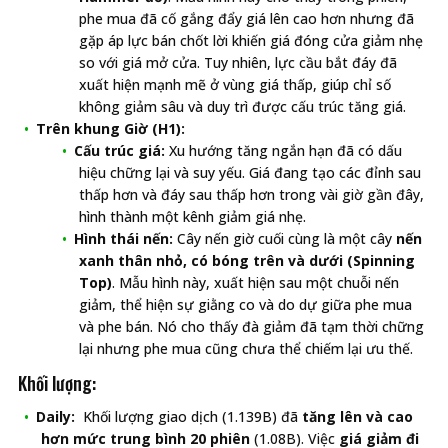
phe mua đã cố gắng đẩy giá lên cao hơn nhưng đã
gặp áp lực bán chốt lời khiến giá đóng cửa giảm nhẹ
so với giá mở cửa. Tuy nhiên, lực cầu bắt đáy đã
xuất hiện mạnh mẽ ở vùng giá thấp, giúp chỉ số
không giảm sâu và duy trì được cấu trúc tăng giá.
Trên khung Giờ (H1):
Cấu trúc giá:
Xu hướng tăng ngắn hạn đã có dấu
hiệu chững lại và suy yếu. Giá đang tạo các đỉnh sau
thấp hơn và đáy sau thấp hơn trong vài giờ gần đây,
hình thành một kênh giảm giá nhẹ.
Hình thái nến:
Cây nến giờ cuối cùng là một cây
nến
xanh thân nhỏ, có bóng trên và dưới (Spinning
Top)
. Mẫu hình này, xuất hiện sau một chuỗi nến
giảm, thể hiện sự giằng co và do dự giữa phe mua
và phe bán. Nó cho thấy đà giảm đã tạm thời chững
lại nhưng phe mua cũng chưa thể chiếm lại ưu thế.
Khối lượng:
Daily:
Khối lượng giao dịch (1.139B) đã
tăng lên và cao
hơn mức trung bình 20 phiên
(1.08B). Việc
giá giảm đi