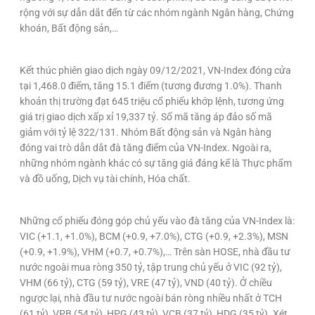
rộng với sự dẫn dắt đến từ các nhóm ngành Ngân hàng, Chứng
khoán, Bất động sản,…
Kết thúc phiên giao dịch ngày 09/12/2021, VN-Index đóng cửa
tại 1,468.0 điểm, tăng 15.1 điểm (tương đương 1.0%). Thanh
khoản thị trường đạt 645 triệu cổ phiếu khớp lệnh, tương ứng
giá trị giao dịch xấp xỉ 19,337 tỷ. Số mã tăng áp đảo số mã
giảm với tỷ lệ 322/131. Nhóm Bất động sản và Ngân hàng
đóng vai trò dẫn dắt đà tăng điểm của VN-Index. Ngoài ra,
những nhóm ngành khác có sự tăng giá đáng kể là Thực phẩm
và đồ uống, Dịch vụ tài chính, Hóa chất.
Những cổ phiếu đóng góp chủ yếu vào đà tăng của VN-Index là:
VIC (+1.1, +1.0%), BCM (+0.9, +7.0%), CTG (+0.9, +2.3%), MSN
(+0.9, +1.9%), VHM (+0.7, +0.7%),… Trên sàn HOSE, nhà đầu tư
nước ngoài mua ròng 350 tỷ, tập trung chủ yếu ở VIC (92 tỷ),
VHM (66 tỷ), CTG (59 tỷ), VRE (47 tỷ), VND (40 tỷ). Ở chiều
ngược lại, nhà đầu tư nước ngoài bán ròng nhiều nhất ở TCH
(61 tỷ), VPB (54 tỷ), HPG (43 tỷ), VCB (37 tỷ), HDG (35 tỷ). Xét