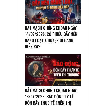
BẮT MẠCH CHỨNG KHOÁN NGÀY
14/07/2026: CỔ PHIẾU GÃY NỀN
HÀNG LOẠT, CHUYỆN GÌ ĐANG
DIỄN RA?
BẮT MẠCH CHỨNG KHOÁN NGÀY
13/07/2026: BÁO ĐỘNG TỶ LỆ
ĐÒN BẨY THỰC TẾ TRÊN THỊ