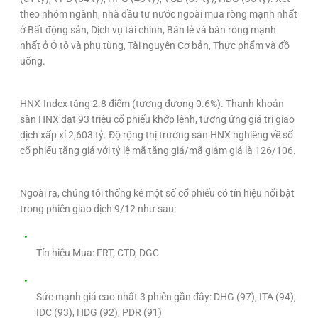
theo nhóm ngành, nhà đầu tư nước ngoài mua ròng mạnh nhất
ở Bất động sản, Dịch vụ tài chính, Bán lẻ và bán ròng mạnh
nhất ở Ô tô và phụ tùng, Tài nguyên Cơ bản, Thực phẩm và đồ
uống.
HNX-Index tăng 2.8 điểm (tương đương 0.6%). Thanh khoản
sàn HNX đạt 93 triệu cổ phiếu khớp lệnh, tương ứng giá trị giao
dịch xấp xỉ 2,603 tỷ. Độ rộng thị trường sàn HNX nghiêng về số
cổ phiếu tăng giá với tỷ lệ mã tăng giá/mã giảm giá là 126/106.
Ngoài ra, chúng tôi thống kê một số cổ phiếu có tín hiệu nổi bật
trong phiên giao dịch 9/12 như sau:
Tín hiệu Mua: FRT, CTD, DGC
Sức mạnh giá cao nhất 3 phiên gần đây: DHG (97), ITA (94),
IDC (93), HDG (92), PDR (91)