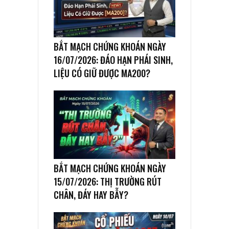
BẮT MẠCH CHỨNG KHOÁN NGÀY
16/07/2026: ĐÁO HẠN PHÁI SINH,
LIỆU CÓ GIỮ ĐƯỢC MA200?
BẮT MẠCH CHỨNG KHOÁN NGÀY
15/07/2026: THỊ TRƯỜNG RÚT
CHÂN, ĐÁY HAY BẪY?