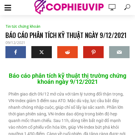
Tin tức chứng khoán
BÁO CÁO PHÂN TÍCH KỸ THUẬT NGÀY 9/12/2021
09/12/2021
Báo cáo phân tích kỹ thuật thị trường chứng
khoán ngày 9/12/2021
Phiên giao dịch 09/12 mở cửa với tâm lý tương đối thận trọng,
VN-Index giảm 5 điểm sau ATO. Mặc dù vậy, lực cầu bắt đáy
nhanh chóng nhập cuộc, giúp chỉ số lấy lại sắc xanh. Phần lớn
thời gian phiên sáng, VN-Index dao dộng trong biên độ hẹp
quanh mốc tham chiếu. Sau 11h, dòng tiền bất ngờ đổ mạnh
vào nhóm cổ phiếu vốn hóa lớn, giúp VN-Index bứt phá khỏi
ngưỡng 1,450 điểm. Càng về cuối phiên, đà tăng càng được nới