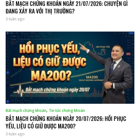
BẮT MẠCH CHỨNG KHOÁN NGÀY 21/07/2026: CHUYỆN GÌ
ĐANG XẢY RA VỚI THỊ TRƯỜNG?
3 tuần ago
,
Bắt mạch chứng khoán
Tin tức chứng khoán
BẮT MẠCH CHỨNG KHOÁN NGÀY 20/07/2026: HỒI PHỤC
YẾU, LIỆU CÓ GIỮ ĐƯỢC MA200?
3 tuần ago