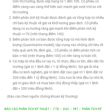
trên thị trường, được xếp hạng từ 1 đến 100. Cổ phiếu có
điểm càng cao càng thể hiện sức mạnh giá vượt trội so với
thị trường.
Điểm phân tích kỹ thuật được đánh giá và tổng hợp từ nhiều
chỉ báo kỹ thuật về giá và khối lương giao dịch. Cổ phiếu
đang có xu hướng tăng giá mạnh khi điểm phân tích kỹ
thuật >=70 (trên thang điểm 100).
Điểm phân tích cơ bản được tổng hợp từ mô hình định
lượng (Quantitative model), tập trung vào những chỉ tiêu về
hiệu quả sinh lời, định giá,… Cổ phiếu có điểm phân tích cơ
bản >=60 (trên thang điểm 100) có nền tảng cơ bản tốt.
Cá mập là nhà đầu tư tay to, tổ chức, đầu tư lớn, dẫn dắt thị
trường (giá trị 1 lệnh đặt > 1 tỷ đồng/lệnh). Sói già là nhà
đầu tư kinh nghiệm, giá trị lệnh đặt cao (giá trị 1 lệnh đặt từ
200 triệu đến 1 tỷ đồng/lệnh). Cừu non là nhà đầu tư nhỏ lẻ,
giá trị giao dịch và mua bán chủ động thấp (giá trị 1 lệnh
đặt < 200 triệu đồng/lệnh).
(Báo cáo theo nguồn chứng khoán kỹ thương)
BÁO CÁO PHÂN TÍCH KỸ THUẬT
CTD
DGC
FRT
PHÂN TÍCH KỸ