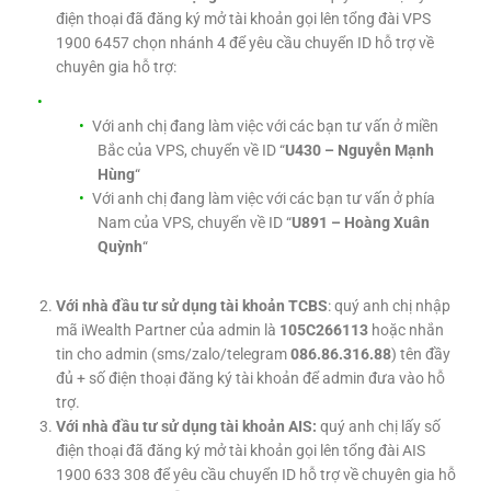
điện thoại đã đăng ký mở tài khoản gọi lên tổng đài VPS
1900 6457 chọn nhánh 4 để yêu cầu chuyển ID hỗ trợ về
chuyên gia hỗ trợ:
Với anh chị đang làm việc với các bạn tư vấn ở miền
Bắc của VPS, chuyển về ID “
U430 – Nguyễn Mạnh
Hùng
“
Với anh chị đang làm việc với các bạn tư vấn ở phía
Nam của VPS, chuyển về ID “
U891 – Hoàng Xuân
Quỳnh
“
Với nhà đầu tư sử dụng tài khoản TCBS
: quý anh chị nhập
mã iWealth Partner của admin là
105C266113
hoặc nhắn
tin cho admin (sms/zalo/telegram
086.86.316.88
) tên đầy
đủ + số điện thoại đăng ký tài khoản để admin đưa vào hỗ
trợ.
Với nhà đầu tư sử dụng tài khoản AIS:
quý anh chị lấy số
điện thoại đã đăng ký mở tài khoản gọi lên tổng đài AIS
1900 633 308 để yêu cầu chuyển ID hỗ trợ về chuyên gia hỗ