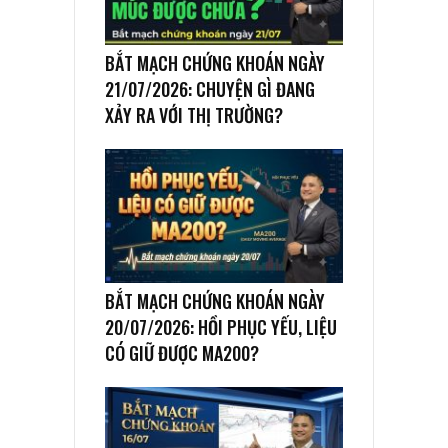
BẮT MẠCH CHỨNG KHOÁN NGÀY
21/07/2026: CHUYỆN GÌ ĐANG
XẢY RA VỚI THỊ TRƯỜNG?
BẮT MẠCH CHỨNG KHOÁN NGÀY
20/07/2026: HỒI PHỤC YẾU, LIỆU
CÓ GIỮ ĐƯỢC MA200?