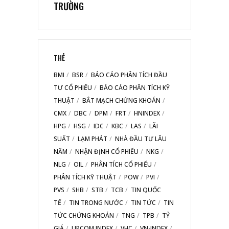
TRƯỜNG
THẺ
BMI
BSR
BÁO CÁO PHÂN TÍCH ĐẦU
TƯ CỔ PHIẾU
BÁO CÁO PHÂN TÍCH KỸ
THUẬT
BẮT MẠCH CHỨNG KHOÁN
CMX
DBC
DPM
FRT
HNINDEX
HPG
HSG
IDC
KBC
LAS
LÃI
SUẤT
LẠM PHÁT
NHÀ ĐẦU TƯ LÂU
NĂM
NHẬN ĐỊNH CỔ PHIẾU
NKG
NLG
OIL
PHÂN TÍCH CỔ PHIẾU
PHÂN TÍCH KỸ THUẬT
POW
PVI
PVS
SHB
STB
TCB
TIN QUỐC
TẾ
TIN TRONG NƯỚC
TIN TỨC
TIN
TỨC CHỨNG KHOÁN
TNG
TPB
TỶ
GIÁ
UPCOM INDEX
VHC
VN-INDEX