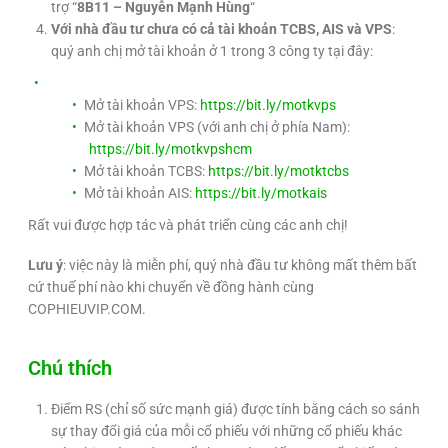
trợ “
8B11 – Nguyễn Mạnh Hùng
“
Với nhà đầu tư chưa có cả tài khoản TCBS, AIS và VPS
:
quý anh chị mở tài khoản ở 1 trong 3 công ty tại đây:
Mở tài khoản VPS:
https://bit.ly/motkvps
Mở tài khoản VPS (với anh chị ở phía Nam):
https://bit.ly/motkvpshcm
Mở tài khoản TCBS:
https://bit.ly/motktcbs
Mở tài khoản AIS:
https://bit.ly/motkais
Rất vui được hợp tác và phát triển cùng các anh chị!
Lưu ý
: việc này là miễn phí, quý nhà đầu tư không mất thêm bất
cứ thuế phí nào khi chuyển về đồng hành cùng
COPHIEUVIP.COM.
Chú thích
Điểm RS (chỉ số sức mạnh giá) được tính bằng cách so sánh
sự thay đổi giá của mỗi cổ phiếu với những cổ phiếu khác