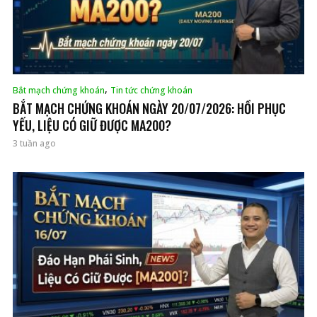
,
Bắt mạch chứng khoán
Tin tức chứng khoán
BẮT MẠCH CHỨNG KHOÁN NGÀY 20/07/2026: HỒI PHỤC
YẾU, LIỆU CÓ GIỮ ĐƯỢC MA200?
3 tuần ago