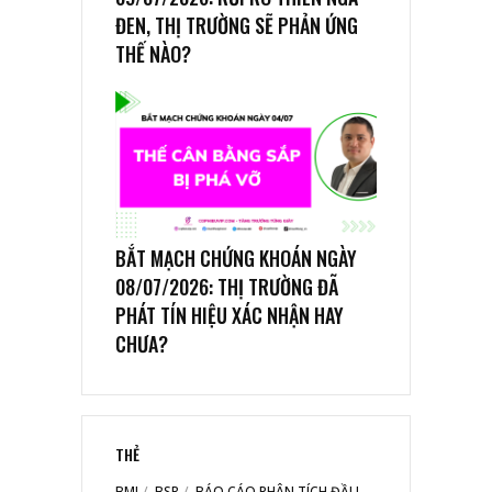
ĐEN, THỊ TRƯỜNG SẼ PHẢN ỨNG
THẾ NÀO?
BẮT MẠCH CHỨNG KHOÁN NGÀY
08/07/2026: THỊ TRƯỜNG ĐÃ
PHÁT TÍN HIỆU XÁC NHẬN HAY
CHƯA?
THẺ
BMI
BSR
BÁO CÁO PHÂN TÍCH ĐẦU