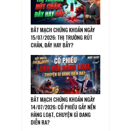
BẮT MẠCH CHỨNG KHOÁN NGÀY
15/07/2026: THỊ TRƯỜNG RÚT
CHÂN, ĐÁY HAY BẪY?
BẮT MẠCH CHỨNG KHOÁN NGÀY
14/07/2026: CỔ PHIẾU GÃY NỀN
HÀNG LOẠT, CHUYỆN GÌ ĐANG
DIỄN RA?