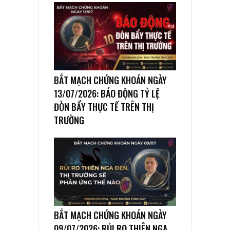
BẮT MẠCH CHỨNG KHOÁN NGÀY
13/07/2026: BÁO ĐỘNG TỶ LỆ
ĐÒN BẨY THỰC TẾ TRÊN THỊ
TRƯỜNG
BẮT MẠCH CHỨNG KHOÁN NGÀY
09/07/2026: RỦI RO THIÊN NGA