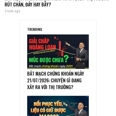
RÚT CHÂN, ĐÁY HAY BẪY?
3 tuần ago
TRENDING
BẮT MẠCH CHỨNG KHOÁN NGÀY
21/07/2026: CHUYỆN GÌ ĐANG
XẢY RA VỚI THỊ TRƯỜNG?