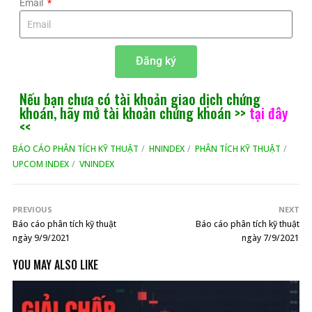
Email
Đăng ký
Nếu bạn chưa có tài khoản giao dịch chứng
khoán, hãy mở tài khoản chứng khoán >>
tại đây
<<​
BÁO CÁO PHÂN TÍCH KỸ THUẬT
HNINDEX
PHÂN TÍCH KỸ THUẬT
UPCOM INDEX
VNINDEX
PREVIOUS
NEXT
Báo cáo phân tích kỹ thuật
Báo cáo phân tích kỹ thuật
ngày 9/9/2021
ngày 7/9/2021
YOU MAY ALSO LIKE