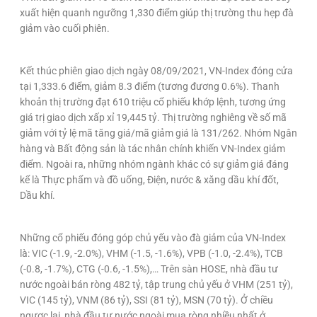
xuất hiện quanh ngưỡng 1,330 điểm giúp thị trường thu hẹp đà
giảm vào cuối phiên.
Kết thúc phiên giao dịch ngày 08/09/2021, VN-Index đóng cửa
tại 1,333.6 điểm, giảm 8.3 điểm (tương đương 0.6%). Thanh
khoản thị trường đạt 610 triệu cổ phiếu khớp lệnh, tương ứng
giá trị giao dịch xấp xỉ 19,445 tỷ. Thị trường nghiêng về số mã
giảm với tỷ lệ mã tăng giá/mã giảm giá là 131/262. Nhóm Ngân
hàng và Bất động sản là tác nhân chính khiến VN-Index giảm
điểm. Ngoài ra, những nhóm ngành khác có sự giảm giá đáng
kể là Thực phẩm và đồ uống, Điện, nước & xăng dầu khí đốt,
Dầu khí.
Những cổ phiếu đóng góp chủ yếu vào đà giảm của VN-Index
là: VIC (-1.9, -2.0%), VHM (-1.5, -1.6%), VPB (-1.0, -2.4%), TCB
(-0.8, -1.7%), CTG (-0.6, -1.5%),… Trên sàn HOSE, nhà đầu tư
nước ngoài bán ròng 482 tỷ, tập trung chủ yếu ở VHM (251 tỷ),
VIC (145 tỷ), VNM (86 tỷ), SSI (81 tỷ), MSN (70 tỷ). Ở chiều
ngược lại, nhà đầu tư nước ngoài mua ròng nhiều nhất ở