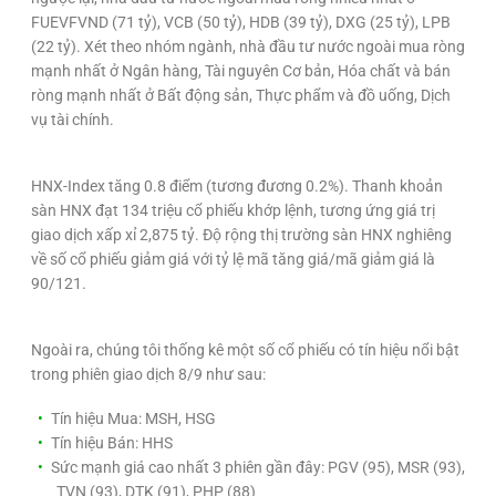
FUEVFVND (71 tỷ), VCB (50 tỷ), HDB (39 tỷ), DXG (25 tỷ), LPB
(22 tỷ). Xét theo nhóm ngành, nhà đầu tư nước ngoài mua ròng
mạnh nhất ở Ngân hàng, Tài nguyên Cơ bản, Hóa chất và bán
ròng mạnh nhất ở Bất động sản, Thực phẩm và đồ uống, Dịch
vụ tài chính.
HNX-Index tăng 0.8 điểm (tương đương 0.2%). Thanh khoản
sàn HNX đạt 134 triệu cổ phiếu khớp lệnh, tương ứng giá trị
giao dịch xấp xỉ 2,875 tỷ. Độ rộng thị trường sàn HNX nghiêng
về số cổ phiếu giảm giá với tỷ lệ mã tăng giá/mã giảm giá là
90/121.
Ngoài ra, chúng tôi thống kê một số cổ phiếu có tín hiệu nổi bật
trong phiên giao dịch 8/9 như sau:
Tín hiệu Mua: MSH, HSG
Tín hiệu Bán: HHS
Sức mạnh giá cao nhất 3 phiên gần đây: PGV (95), MSR (93),
TVN (93), DTK (91), PHP (88)