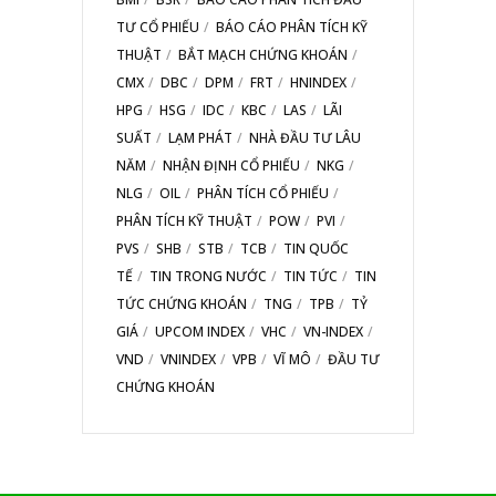
TƯ CỔ PHIẾU
BÁO CÁO PHÂN TÍCH KỸ
THUẬT
BẮT MẠCH CHỨNG KHOÁN
CMX
DBC
DPM
FRT
HNINDEX
HPG
HSG
IDC
KBC
LAS
LÃI
SUẤT
LẠM PHÁT
NHÀ ĐẦU TƯ LÂU
NĂM
NHẬN ĐỊNH CỔ PHIẾU
NKG
NLG
OIL
PHÂN TÍCH CỔ PHIẾU
PHÂN TÍCH KỸ THUẬT
POW
PVI
PVS
SHB
STB
TCB
TIN QUỐC
TẾ
TIN TRONG NƯỚC
TIN TỨC
TIN
TỨC CHỨNG KHOÁN
TNG
TPB
TỶ
GIÁ
UPCOM INDEX
VHC
VN-INDEX
VND
VNINDEX
VPB
VĨ MÔ
ĐẦU TƯ
CHỨNG KHOÁN