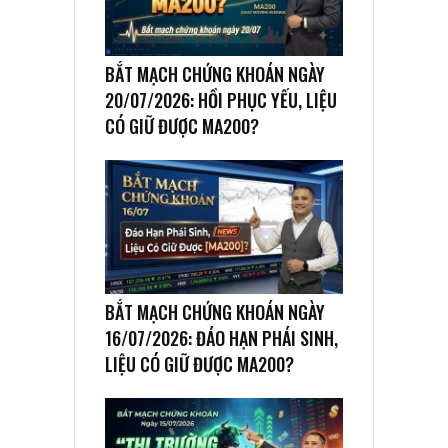
BẮT MẠCH CHỨNG KHOÁN NGÀY
20/07/2026: HỒI PHỤC YẾU, LIỆU
CÓ GIỮ ĐƯỢC MA200?
BẮT MẠCH CHỨNG KHOÁN NGÀY
16/07/2026: ĐÁO HẠN PHÁI SINH,
LIỆU CÓ GIỮ ĐƯỢC MA200?