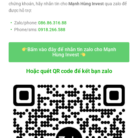
chứng khoán, hãy nhắn tin cho
Mạnh Hùng Invest
qua zalo để
được hỗ trợ:
Zalo/phone:
086.86.316.88
Phone/sms:
0918.266.588
Bấm vào đây để nhắn tin zalo cho Mạnh
Hùng Invest
Hoặc quét QR code để kết bạn zalo