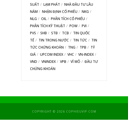
SUẤT
LẠM PHÁT
NHÀ ĐẦU TƯ LÂU
NĂM
NHẬN ĐỊNH CỔ PHIẾU
NKG
NLG
OIL
PHÂN TÍCH CỔ PHIẾU
PHÂN TÍCH KỸ THUẬT
POW
PVI
PVS
SHB
STB
TCB
TIN QUỐC
TẾ
TIN TRONG NƯỚC
TIN TỨC
TIN
TỨC CHỨNG KHOÁN
TNG
TPB
TỶ
GIÁ
UPCOM INDEX
VHC
VN-INDEX
VND
VNINDEX
VPB
VĨ MÔ
ĐẦU TƯ
CHỨNG KHOÁN
COPYRIGHT © 2026 COPHIEUVIP.COM