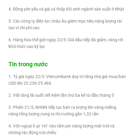
4. Đồng yên yếu và giá cả thấp hồi sinh ngành sản xuất ở Nhật
5. Các công ty điện lực châu Âu giảm mục tiêu năng lượng tái
tạo vì chi phí cao
6. Hàng hóa thế giới ngày 22/5: Giá dầu tiếp đà giảm, vàng rời
khỏi mức cao kỷ lục
Tin trong nước
1. Tỷ giá ngày 22/5: Vietcombank duy trì tăng nhẹ giá mua/bán
USD lên 25.236-25.466
2. VIB tăng lãi suất tiết kiệm lần thứ ba kể từ đầu tháng 5
3. Phiên 21/5, NHNN tiếp tục bán ra lượng lớn vàng miếng,
nâng tổng lượng cung ra thị trường gần 1,32 tấn
4. Vốn ngoại ồ ạt ‘rót’ vào tấm pin năng lượng mặt trời và
những tác động trái chiều