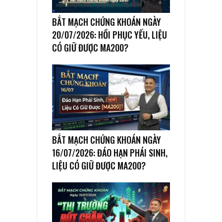
BẮT MẠCH CHỨNG KHOÁN NGÀY
20/07/2026: HỒI PHỤC YẾU, LIỆU
CÓ GIỮ ĐƯỢC MA200?
BẮT MẠCH CHỨNG KHOÁN NGÀY
16/07/2026: ĐÁO HẠN PHÁI SINH,
LIỆU CÓ GIỮ ĐƯỢC MA200?