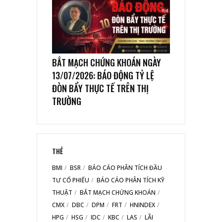
BẮT MẠCH CHỨNG KHOÁN NGÀY
13/07/2026: BÁO ĐỘNG TỶ LỆ
ĐÒN BẨY THỰC TẾ TRÊN THỊ
TRƯỜNG
THẺ
BMI
BSR
BÁO CÁO PHÂN TÍCH ĐẦU
TƯ CỔ PHIẾU
BÁO CÁO PHÂN TÍCH KỸ
THUẬT
BẮT MẠCH CHỨNG KHOÁN
CMX
DBC
DPM
FRT
HNINDEX
HPG
HSG
IDC
KBC
LAS
LÃI