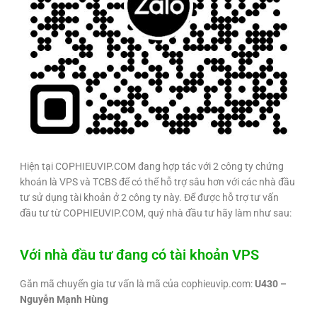
Hiện tại COPHIEUVIP.COM đang hợp tác với 2 công ty chứng
khoán là VPS và TCBS để có thể hỗ trợ sâu hơn với các nhà đầu
tư sử dụng tài khoản ở 2 công ty này. Để được hỗ trợ tư vấn
đầu tư từ COPHIEUVIP.COM, quý nhà đầu tư hãy làm như sau:
Với nhà đầu tư đang có tài khoản VPS
Gắn mã chuyển gia tư vấn là mã của cophieuvip.com:
U430 –
Nguyễn Mạnh Hùng