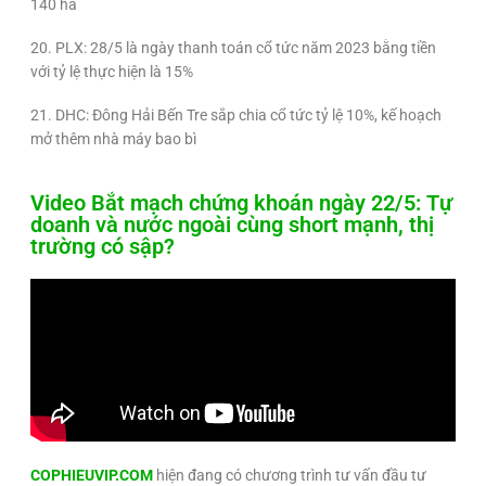
140 ha
20. PLX: 28/5 là ngày thanh toán cổ tức năm 2023 bằng tiền
với tỷ lệ thực hiện là 15%
21. DHC: Đông Hải Bến Tre sắp chia cổ tức tỷ lệ 10%, kế hoạch
mở thêm nhà máy bao bì
Video Bắt mạch chứng khoán ngày 22/5: Tự
doanh và nước ngoài cùng short mạnh, thị
trường có sập?
COPHIEUVIP.COM
hiện đang có chương trình tư vấn đầu tư