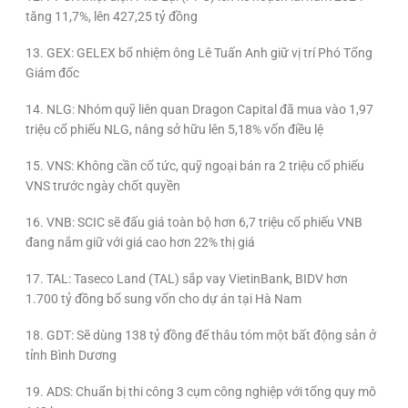
tăng 11,7%, lên 427,25 tỷ đồng
13. GEX: GELEX bổ nhiệm ông Lê Tuấn Anh giữ vị trí Phó Tổng
Giám đốc
14. NLG: Nhóm quỹ liên quan Dragon Capital đã mua vào 1,97
triệu cổ phiếu NLG, nâng sở hữu lên 5,18% vốn điều lệ
15. VNS: Không cần cổ tức, quỹ ngoại bán ra 2 triệu cổ phiếu
VNS trước ngày chốt quyền
16. VNB: SCIC sẽ đấu giá toàn bộ hơn 6,7 triệu cổ phiếu VNB
đang nắm giữ với giá cao hơn 22% thị giá
17. TAL: Taseco Land (TAL) sắp vay VietinBank, BIDV hơn
1.700 tỷ đồng bổ sung vốn cho dự án tại Hà Nam
18. GDT: Sẽ dùng 138 tỷ đồng để thâu tóm một bất động sản ở
tỉnh Bình Dương
19. ADS: Chuẩn bị thi công 3 cụm công nghiệp với tổng quy mô