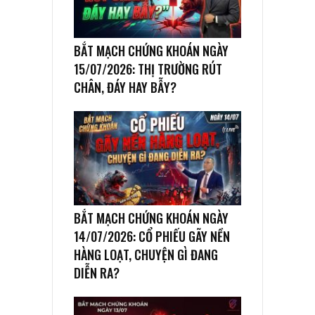
BẮT MẠCH CHỨNG KHOÁN NGÀY
15/07/2026: THỊ TRƯỜNG RÚT
CHÂN, ĐÁY HAY BẪY?
BẮT MẠCH CHỨNG KHOÁN NGÀY
14/07/2026: CỔ PHIẾU GÃY NỀN
HÀNG LOẠT, CHUYỆN GÌ ĐANG
DIỄN RA?