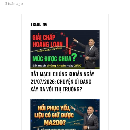
3 tuần ago
TRENDING
BẮT MẠCH CHỨNG KHOÁN NGÀY
21/07/2026: CHUYỆN GÌ ĐANG
XẢY RA VỚI THỊ TRƯỜNG?