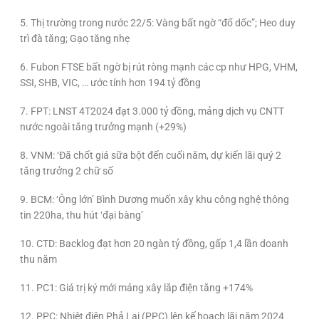
5. Thị trường trong nước 22/5: Vàng bất ngờ “đổ dốc”; Heo duy
trì đà tăng; Gạo tăng nhẹ
6. Fubon FTSE bất ngờ bị rút ròng mạnh các cp như HPG, VHM,
SSI, SHB, VIC, … ước tính hơn 194 tỷ đồng
7. FPT: LNST 4T2024 đạt 3.000 tỷ đồng, mảng dịch vụ CNTT
nước ngoài tăng trưởng mạnh (+29%)
8. VNM: ‘Đã chốt giá sữa bột đến cuối năm, dự kiến lãi quý 2
tăng trưởng 2 chữ số
9. BCM: ‘Ông lớn’ Bình Dương muốn xây khu công nghệ thông
tin 220ha, thu hút ‘đại bàng’
10. CTD: Backlog đạt hơn 20 ngàn tỷ đồng, gấp 1,4 lần doanh
thu năm
11. PC1: Giá trị ký mới mảng xây lắp điện tăng +174%
12. PPC: Nhiệt điện Phả Lại (PPC) lên kế hoạch lãi năm 2024