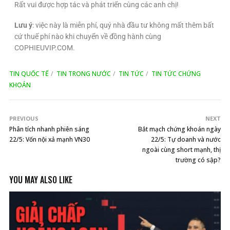
Rất vui được hợp tác và phát triển cùng các anh chị!
Lưu ý
: việc này là miễn phí, quý nhà đầu tư không mất thêm bất
cứ thuế phí nào khi chuyển về đồng hành cùng
COPHIEUVIP.COM.
TIN QUỐC TẾ
TIN TRONG NƯỚC
TIN TỨC
TIN TỨC CHỨNG
KHOÁN
PREVIOUS
NEXT
Phân tích nhanh phiên sáng
Bắt mạch chứng khoán ngày
22/5: Vốn nội xả mạnh VN30
22/5: Tự doanh và nước
ngoài cùng short mạnh, thị
trường có sập?
YOU MAY ALSO LIKE