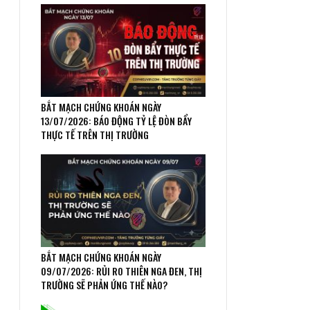
BẮT MẠCH CHỨNG KHOÁN NGÀY
13/07/2026: BÁO ĐỘNG TỶ LỆ ĐÒN BẨY
THỰC TẾ TRÊN THỊ TRƯỜNG
BẮT MẠCH CHỨNG KHOÁN NGÀY
09/07/2026: RỦI RO THIÊN NGA ĐEN, THỊ
TRƯỜNG SẼ PHẢN ỨNG THẾ NÀO?