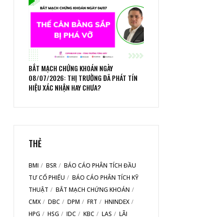
BẮT MẠCH CHỨNG KHOÁN NGÀY
08/07/2026: THỊ TRƯỜNG ĐÃ PHÁT TÍN
HIỆU XÁC NHẬN HAY CHƯA?
THẺ
BMI
BSR
BÁO CÁO PHÂN TÍCH ĐẦU
TƯ CỔ PHIẾU
BÁO CÁO PHÂN TÍCH KỸ
THUẬT
BẮT MẠCH CHỨNG KHOÁN
CMX
DBC
DPM
FRT
HNINDEX
HPG
HSG
IDC
KBC
LAS
LÃI