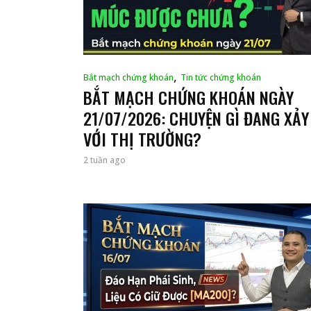
,
Bắt mạch chứng khoán
Tin tức chứng khoán
BẮT MẠCH CHỨNG KHOÁN NGÀY
21/07/2026: CHUYỆN GÌ ĐANG XẢY
VỚI THỊ TRƯỜNG?
2 tuần ago