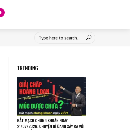
TRENDING
BẮT MẠCH CHỨNG KHOÁN NGÀY
21/07/2026: CHUYỆN GÌ ĐANG XẢY RA VỚI