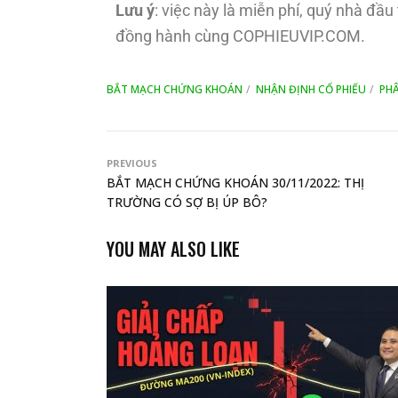
Lưu ý
: việc này là miễn phí, quý nhà đầ
đồng hành cùng COPHIEUVIP.COM.
BẮT MẠCH CHỨNG KHOÁN
NHẬN ĐỊNH CỔ PHIẾU
PHÂ
PREVIOUS
BẮT MẠCH CHỨNG KHOÁN 30/11/2022: THỊ
TRƯỜNG CÓ SỢ BỊ ÚP BÔ?
YOU MAY ALSO LIKE