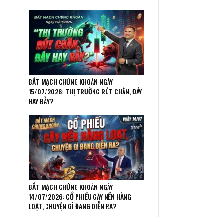
BẮT MẠCH CHỨNG KHOÁN NGÀY
15/07/2026: THỊ TRƯỜNG RÚT CHÂN, ĐÁY
HAY BẪY?
BẮT MẠCH CHỨNG KHOÁN NGÀY
14/07/2026: CỔ PHIẾU GÃY NỀN HÀNG
LOẠT, CHUYỆN GÌ ĐANG DIỄN RA?