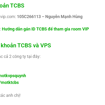
khoản TCBS
uvip.com:
105C266113 – Nguyễn Mạnh Hùng
:
Hướng dẫn gán ID TCBS để tham gia room VIP
ài khoản TCBS và VPS
c cả 2 công ty tại đây:
y/motkvpsquynh
ly/motktcbs
các anh chị!