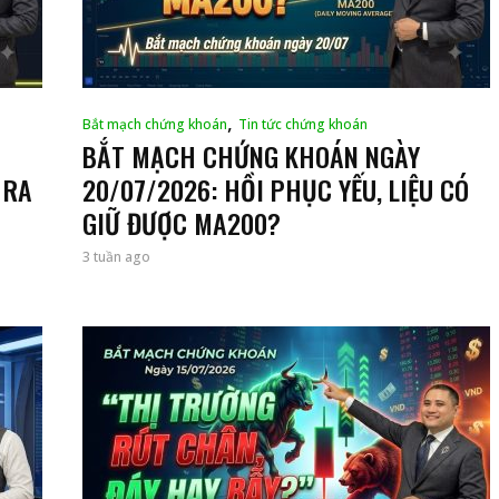
,
Bắt mạch chứng khoán
Tin tức chứng khoán
BẮT MẠCH CHỨNG KHOÁN NGÀY
 RA
20/07/2026: HỒI PHỤC YẾU, LIỆU CÓ
GIỮ ĐƯỢC MA200?
3 tuần ago