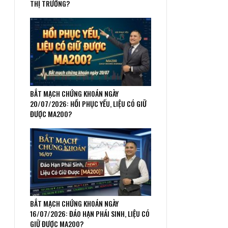
THỊ TRƯỜNG?
BẮT MẠCH CHỨNG KHOÁN NGÀY
20/07/2026: HỒI PHỤC YẾU, LIỆU CÓ GIỮ
ĐƯỢC MA200?
BẮT MẠCH CHỨNG KHOÁN NGÀY
16/07/2026: ĐÁO HẠN PHÁI SINH, LIỆU CÓ
GIỮ ĐƯỢC MA200?