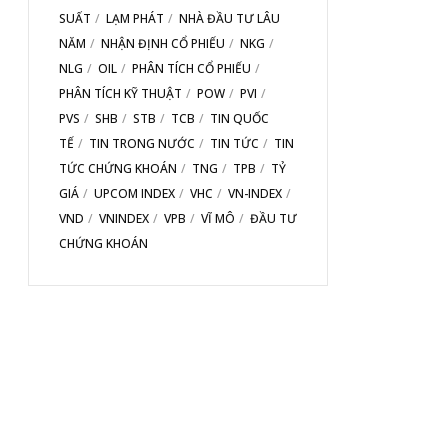
SUẤT
LẠM PHÁT
NHÀ ĐẦU TƯ LÂU
NĂM
NHẬN ĐỊNH CỔ PHIẾU
NKG
NLG
OIL
PHÂN TÍCH CỔ PHIẾU
PHÂN TÍCH KỸ THUẬT
POW
PVI
PVS
SHB
STB
TCB
TIN QUỐC
TẾ
TIN TRONG NƯỚC
TIN TỨC
TIN
TỨC CHỨNG KHOÁN
TNG
TPB
TỶ
GIÁ
UPCOM INDEX
VHC
VN-INDEX
VND
VNINDEX
VPB
VĨ MÔ
ĐẦU TƯ
CHỨNG KHOÁN