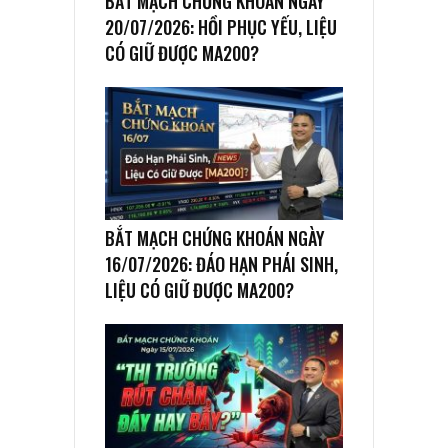
BẮT MẠCH CHỨNG KHOÁN NGÀY
20/07/2026: HỒI PHỤC YẾU, LIỆU
CÓ GIỮ ĐƯỢC MA200?
BẮT MẠCH CHỨNG KHOÁN NGÀY
16/07/2026: ĐÁO HẠN PHÁI SINH,
LIỆU CÓ GIỮ ĐƯỢC MA200?