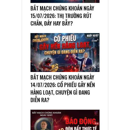
BẮT MẠCH CHỨNG KHOÁN NGÀY
15/07/2026: THỊ TRƯỜNG RÚT
CHÂN, ĐÁY HAY BẪY?
BẮT MẠCH CHỨNG KHOÁN NGÀY
14/07/2026: CỔ PHIẾU GÃY NỀN
HÀNG LOẠT, CHUYỆN GÌ ĐANG
DIỄN RA?