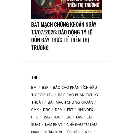
BẮT MẠCH CHỨNG KHOÁN NGÀY
13/07/2026: BÁO ĐỘNG TỶ LỆ
ĐÒN BẨY THỰC TẾ TRÊN THỊ
TRƯỜNG
THẺ
BMI
BSR
BÁO CÁO PHÂN TÍCH ĐẦU
TƯ CỔ PHIẾU
BÁO CÁO PHÂN TÍCH KỸ
THUẬT
BẮT MẠCH CHỨNG KHOÁN
CMX
DBC
DPM
FRT
HNINDEX
HPG
HSG
IDC
KBC
LAS
LÃI
SUẤT
LẠM PHÁT
NHÀ ĐẦU TƯ LÂU
NĂM
NHẬN ĐỊNH CỔ PHIẾU
NKG